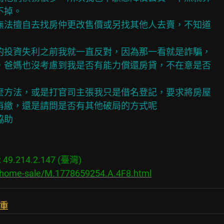
掉。

無法擅自去找房仲更改售價或另找其他人去賣，不知道

的投資失利之前我就一直反對，因為那一看就是詐騙，

，爸媽也沒考慮到我是否有能力償還房貸，不在意是否

麼方法，或是打官司主張我只是借名登記，要求將房屋

再繳，還是請問是否有其他破局的方式呢

9.214.2.147 (臺灣)

s/home-sale/M.1778659254.A.4F8.html
保重