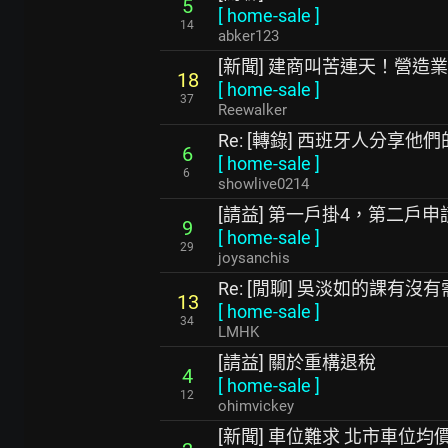
5
[
home-sale
]
14
abker123
[新聞] 建商叫苦連天！營造業缺
18
[
home-sale
]
37
Reewalker
Re: [轉錄] 西班牙人分享他
6
[
home-sale
]
6
showlive0214
[請益] 第一戶掛4，第二戶申
9
[
home-sale
]
29
joysanchis
Re: [閒聊] 吳淡如的課有
13
[
home-sale
]
34
LMHK
[請益] 關於重構退稅
4
[
home-sale
]
12
ohimvickey
[新聞] 車位難求 北市車位均