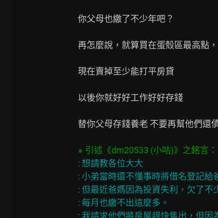
你父母也繳了不少年吧？

再怎麼說，就算買在蛋殼區最高點，

現在賣掉至少能打平房貸

以後你就好好工作好好存錢

替你父母存錢養老 不要再幫他們還債
: 想請教各位大大

: 小弟當時還不懂事時將借名登記給
: 但最近爸媽因為投資失利，欠了不
: 每月也繳不出這麼多。

: 我請求他們將房屋趕快售出，但因