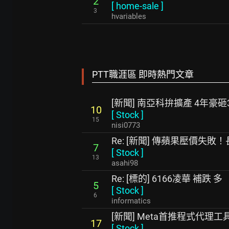
2
[
home-sale
]
3
hvariables
PTT職涯區 即時熱門文章
[新聞] 南亞科拚擴產 4年豪砸
10
[
Stock
]
15
nisi0773
Re: [新聞] 傳蘋果壓價失
7
[
Stock
]
13
asahi98
Re: [標的] 6166凌華 補跌 多
5
[
Stock
]
6
informatics
[新聞] Meta首推程式代理工具
17
[
Stock
]