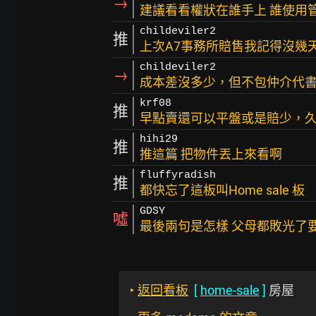
→
建議看看權狀在誰手上 誰使用
childeviler2
推
上次A7事務所賠售我記得沒幾
childeviler2
→
成本差沒多少，但不包仲介代
krf08
推
早點賣還可以平盤或是賠少，
hihi29
推
推這篇 把物件丟上來看啊
fluffyradish
推
都快忘了這板叫Home sale 板
GDSY
噓
最後兩句是怎樣 父母都敗光了
‣
返回看板
[
home-sale
]
房屋