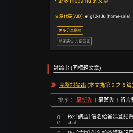
‣
更多 medama 的文章
文章代碼(AID):
#1g12-sJu
(home-sale)
更多分享選項
關閉廣告 方便截圖
討論串 (同標題文章)
完整討論串
(本文為第 2 之 5 篇
排序：
最新先
|
最舊先
|
留言
Re: [請益] 借名給爸媽
0
chal
18
Re: [請益] 借名給爸媽