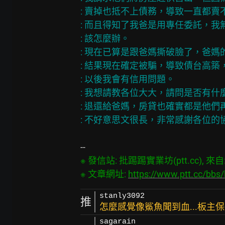
: 賣掉也抵不上債務，導致一直都賣不
: 而且得知了我爸是用專任委託，我
: 該怎麼辦。

: 現在已算是跟爸媽撕破臉了，爸媽
: 結果現在確定被騙，導致債台高築
: 以後我會有信用問題。

: 我想請教各位大大，請問是否有什
: 退還給爸媽，房貸也確實都是他們
※ 發信站: 批踢踢實業坊(ptt.cc), 來自: 4
※ 文章網址: 
https://www.ptt.cc/bb
stanly3092
推
怎麼感覺像鯊魚聞到血...板主
sagarain