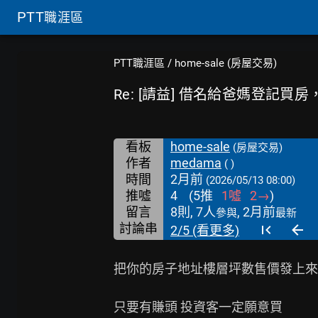
PTT
職涯區
PTT職涯區
/
home-sale (房屋交易)
Re: [請益] 借名給爸媽登記買
看板
home-sale
(房屋交易)
作者
medama
( )
時間
2月前
(2026/05/13 08:00)
推噓
4
(
5
推
1
噓
2
→
)
留言
8則, 7人
, 2月前
參與
最新
討論串
2/5 (看更多)
把你的房子地址樓層坪數售價發上來
只要有賺頭 投資客一定願意買
