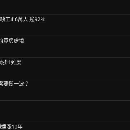
工4.6萬人 逾92％
們的買房處境
請掛1難度
沒有需要衝一波？
價連漲10年