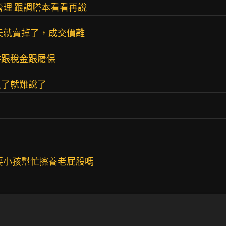
管理 跟調謄本看看再說
天就賣掉了，成交價離
書跟稅金跟履保
久了就難說了
要小孩幫忙擦養老屁股嗎