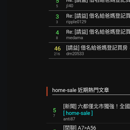
5
jl40
5
Re: [請益] 借名給爸媽
3
ripple0129
3
Re: [請益] 借名給爸媽
4
medama
8
[請益] 借名給爸媽登記買
46
dm20533
216
home-sale 近期熱門文章
[新聞] 六都僅北市獨強！全國
5
[
home-sale
]
7
anti87
[閒聊] A7>A56