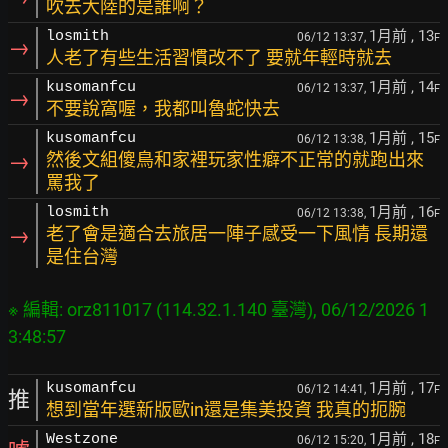
吹去大陸的是誰啊？
1月前
, 13
losmith
06/12 13:37,
F
→
人老了有些生活習慣改不了 要就年輕時就去
1月前
, 14
kusomanfcu
06/12 13:37,
F
→
不要說窩喔，我都叫魯蛇快去
1月前
, 15
kusomanfcu
06/12 13:38,
F
→
然後文組傻鳥和家裡玩家性癖不正常的就跑出來
罵我了
1月前
, 16
losmith
06/12 13:38,
F
→
老了會是適合去旅居一陣子感受一下風情 長期還
是住台灣
※ 編輯: orz811017 (114.32.1.140 臺灣), 06/12/2026 1
1月前
, 17
kusomanfcu
06/12 14:41,
F
推
想到當年選新版歐in還是集美投資 我真的扼腕
1月前
, 18
Westzone
06/12 15:20,
F