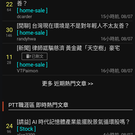
善？
22
[
home-sale
]
64
dcarder
15小時前
,
08/07
[閒聊] 台灣現在環境是不是對年輕人不太友善？
30
[
home-sale
]
146
randyhwa
16小時前
,
08/07
[新聞] 律師誆騙慈濟 黃金藏「天空樹」豪宅
11
已刪文
28
[
home-sale
]
VTPaimon
16小時前
,
08/07
更多 近期熱門文章 >>
PTT職涯區 即時熱門文章
[請益] AI 時代記憶體產業能擺脫景氣循環股嗎？
24
[
Stock
]
96