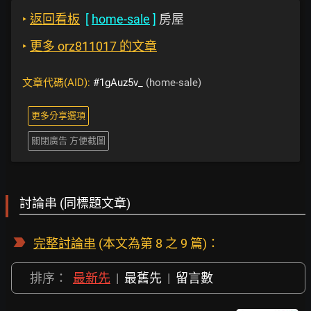
‣
返回看板
[
home-sale
]
房屋
‣
更多 orz811017 的文章
文章代碼(AID):
#1gAuz5v_
(home-sale)
更多分享選項
關閉廣告 方便截圖
討論串 (同標題文章)
完整討論串
(本文為第 8 之 9 篇)：
排序：
最新先
|
最舊先
|
留言數