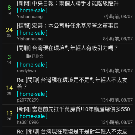
[新聞] 中央日報：兩個人聯手才能階級躍升
8
[
home-sale
]
14
Yishanhuang
7小時前
,
08/07
[情報] 宏碁：本公司辭任兆基屋管之董事長
24
[
home-sale
]
35
Yishanhuang
8小時前
,
08/07
[閒聊] 台灣現在環境對年輕人有吸引力嗎？
3
已刪文
14
[
home-sale
]
randyhwa
11小時前
,
08/07
Re: [閒聊] 台灣現在環境是不是對年輕人不太友
善？
14
[
home-sale
]
38
p20770299
13小時前
,
08/07
[新聞] 當爸前先扛千萬房貸!10年購屋總價多550
13
[
home-sale
]
26
ha3810996
13小時前
,
08/07
Re: [閒聊] 台灣現在環境是不是對年輕人不太友