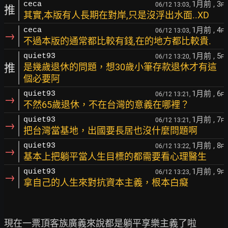
1月前
, 3
ceca
06/12 13:03,
F
推
其實,本版有人長期在對岸,只是沒浮出水面..XD
1月前
, 4
ceca
06/12 13:03,
F
→
不過本版的通常都比較有錢,在的地方都比較貴.
1月前
, 5
quiet93
06/12 13:20,
F
推
是幾歲退休的問題，想30歲小筆存款退休才有這
個必要阿
1月前
, 6
quiet93
06/12 13:21,
F
→
不然65歲退休，不在台灣的意義在哪裡？
1月前
, 7
quiet93
06/12 13:21,
F
→
把台灣當基地，出國要長居也沒什麼問題啊
1月前
, 8
quiet93
06/12 13:22,
F
→
基本上把躺平當人生目標的都需要看心理醫生
1月前
, 9
quiet93
06/12 13:23,
F
→
拿自己的人生來對抗資本主義，根本白癡
現在一票頂客族廣義來說都是躺平享樂主義了啦
