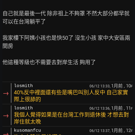
自己就是最後一代 除非祖上不夠罩 不然大部分都早就
可以在台灣躺平了

我家樓下阿姨小孩也是快50了 沒生小孩 家中大安區兩
間房

他這種等級也不需要去對岸生活 夠用了

1月前
, 10
losmith
06/12 13:33,
F
→
40%反中裡面還有些是嘴巴叫別人反中 自己家實
際上很舔的
1月前
, 11
losmith
06/12 13:36,
F
→
我個人覺得如果是在台灣工作到退休後 才想去對
岸住就太晚
1月前
, 12
kusomanfcu
06/12 13:37,
F
→