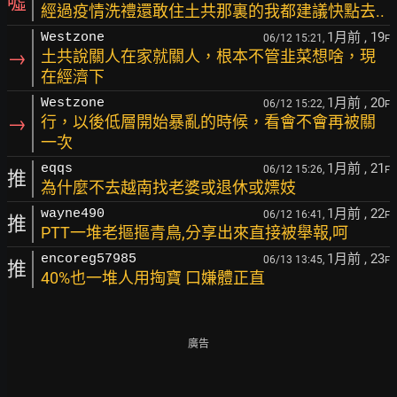
噓
經過疫情洗禮還敢住土共那裏的我都建議快點去..
1月前
, 19
Westzone
06/12 15:21,
F
→
土共說關人在家就關人，根本不管韭菜想啥，現
在經濟下
1月前
, 20
Westzone
06/12 15:22,
F
→
行，以後低層開始暴亂的時候，看會不會再被關
一次
1月前
, 21
eqqs
06/12 15:26,
F
推
為什麼不去越南找老婆或退休或嫖妓
1月前
, 22
wayne490
06/12 16:41,
F
推
PTT一堆老摳摳青鳥,分享出來直接被舉報,呵
1月前
, 23
encoreg57985
06/13 13:45,
F
推
40%也一堆人用掏寶 口嫌體正直
廣告