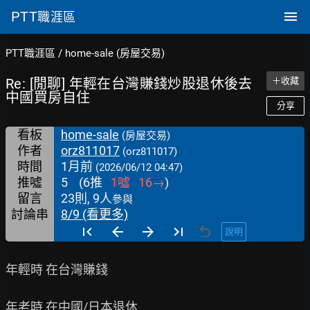
PTT
職涯區
PTT職涯區
/
home-sale (房屋交易)
Re: [閒聊] 年輕在台灣賺錢炒股退休後去
＋收藏
中國買房自住
分享
看板
home-sale
(房屋交易)
作者
orz811017
(orz811017)
時間
1月前
(2026/06/12 04:47)
推噓
5
(
6
推
1
噓
16
→
)
留言
23則, 9人
參與
討論串
8/9 (看更多)
說明
年輕時 在台灣賺錢

年老時 在中國/日本退休
