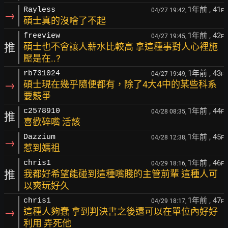
1年前
, 41
Rayless
04/27 19:42,
F
→
碩士真的沒啥了不起
1年前
, 42
freeview
04/27 19:45,
F
推
碩士也不會讓人薪水比較高 拿這種事對人心裡施
壓是在..?
1年前
, 43
rb731024
04/27 19:49,
F
→
碩士現在幾乎隨便都有，除了4大4中的某些科系
要競爭
1年前
, 44
c2578910
04/28 08:35,
F
推
喜歡碎嘴 活該
1年前
, 45
Dazzium
04/28 12:38,
F
→
惹到媽祖
1年前
, 46
chris1
04/29 18:16,
F
推
我都好希望能碰到這種嘴賤的主管前輩 這種人可
以爽玩好久
1年前
, 47
chris1
04/29 18:17,
F
→
這種人夠蠢 拿到判決書之後還可以在單位內好好
利用 弄死他