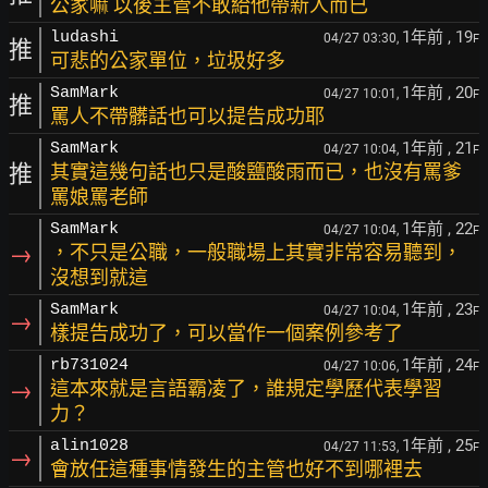
公家嘛 以後主管不敢給他帶新人而已
1年前
, 19
ludashi
04/27 03:30,
F
推
可悲的公家單位，垃圾好多
1年前
, 20
SamMark
04/27 10:01,
F
推
罵人不帶髒話也可以提告成功耶
1年前
, 21
SamMark
04/27 10:04,
F
推
其實這幾句話也只是酸鹽酸雨而已，也沒有罵爹
罵娘罵老師
1年前
, 22
SamMark
04/27 10:04,
F
→
，不只是公職，一般職場上其實非常容易聽到，
沒想到就這
1年前
, 23
SamMark
04/27 10:04,
F
→
樣提告成功了，可以當作一個案例參考了
1年前
, 24
rb731024
04/27 10:06,
F
→
這本來就是言語霸凌了，誰規定學歷代表學習
力？
1年前
, 25
alin1028
04/27 11:53,
F
→
會放任這種事情發生的主管也好不到哪裡去