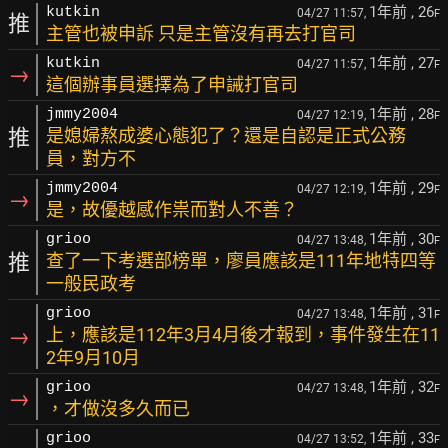
1年前
, 26
kutkin
04/27 11:57,
F
推
主管也被申訴 只是主管沒有再去打官司
1年前
, 27
kutkin
04/27 11:57,
F
→
這個辦事員選擇為了申誡打官司
1年前
, 28
jmmy2004
04/27 12:19,
F
推
是媳婦熬成婆心態犯了？還是自認是正式公務
員，對方不
1年前
, 29
jmmy2004
04/27 12:19,
F
→
是，故優越感作祟而對人不善？
1年前
, 30
grioo
04/27 13:48,
F
推
查了一下考選部榜單，廖員應該是111年地特四等
一般民政考
1年前
, 31
grioo
04/27 13:48,
F
→
上，應該是112年3月4月後才報到，事件發生在11
2年9月10月
1年前
, 32
grioo
04/27 13:48,
F
→
，才做沒多久而已
1年前
, 33
grioo
04/27 13:52,
F