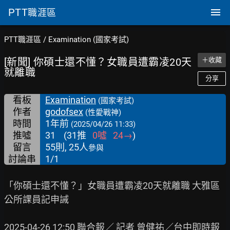
PTT
職涯區
PTT職涯區
/
Examination (國家考試)
[新聞] 你碩士還不懂？女職員遭霸凌20天
＋收藏
就離職
分享
看板
Examination
(國家考試)
作者
godofsex
(性愛戰神)
時間
1年前
(2025/04/26 11:33)
推噓
31
(
31
推
0
噓
24
→
)
留言
55則, 25人
參與
討論串
1/1
「你碩士還不懂？」女職員遭霸凌20天就離職 大雅區
公所課員記申誡

2025-04-26 12:50 聯合報／ 記者 曾健祐／台中即時報