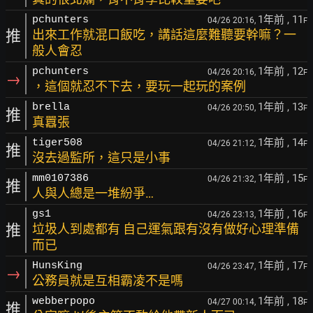
1年前
, 11
pchunters
04/26 20:16,
F
推
出來工作就混口飯吃，講話這麼難聽要幹嘛？一
般人會忍
1年前
, 12
pchunters
04/26 20:16,
F
→
，這個就忍不下去，要玩一起玩的案例
1年前
, 13
brella
04/26 20:50,
F
推
真囂張
1年前
, 14
tiger508
04/26 21:12,
F
推
沒去過監所，這只是小事
1年前
, 15
mm0107386
04/26 21:32,
F
推
人與人總是一堆紛爭…
1年前
, 16
gs1
04/26 23:13,
F
推
垃圾人到處都有 自己運氣跟有沒有做好心理準備
而已
1年前
, 17
HunsKing
04/26 23:47,
F
→
公務員就是互相霸凌不是嗎
1年前
, 18
webberpopo
04/27 00:14,
F
推