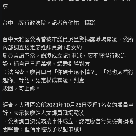
導

台中高等行政法院。記者曾健祐／攝影

台中大雅區公所曾被市議員吳呈賢揭露職場霸凌，公所
內部調查認定廖姓課員對1名女約

雇員言語不當，霸凌成立記1申誡，廖不服提行政訴
訟，稱自己日理萬機、竭盡指導對方

；法院查，廖曾口出「你碩士還不懂？」「她也太看得
起你」等語，認定構成霸凌，判處

駁回，可上訴。

經查，大雅區公所2023年10月25日受理1名女約雇員申
訴，表示被廖姓人文課員職場霸凌

，公所調查決議霸凌事件成立，認定廖言行失檢有損機
關聲譽，但情節輕微予以記申誡1
