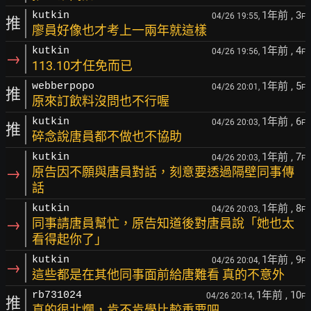
1年前
, 3
kutkin
04/26 19:55,
F
推
廖員好像也才考上一兩年就這樣
1年前
, 4
kutkin
04/26 19:56,
F
→
113.10才任免而已
1年前
, 5
webberpopo
04/26 20:01,
F
推
原來訂飲料沒問也不行喔
1年前
, 6
kutkin
04/26 20:03,
F
推
碎念說唐員都不做也不協助
1年前
, 7
kutkin
04/26 20:03,
F
→
原告因不願與唐員對話，刻意要透過隔壁同事傳
話
1年前
, 8
kutkin
04/26 20:03,
F
→
同事請唐員幫忙，原告知道後對唐員說「她也太
看得起你了」
1年前
, 9
kutkin
04/26 20:04,
F
→
這些都是在其他同事面前給唐難看 真的不意外
1年前
, 10
rb731024
04/26 20:14,
F
推
真的很北爛，肯不肯學比較重要吧