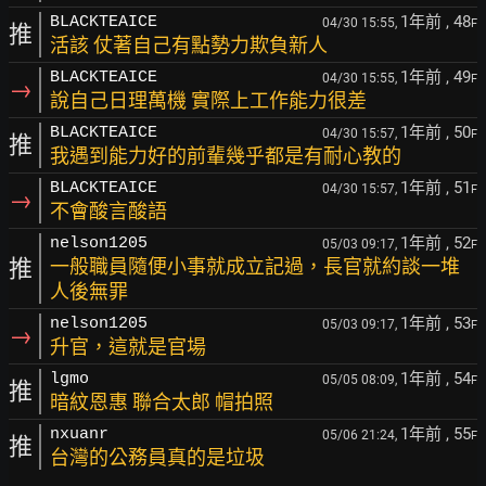
1年前
, 48
BLACKTEAICE
04/30 15:55,
F
推
活該 仗著自己有點勢力欺負新人
1年前
, 49
BLACKTEAICE
04/30 15:55,
F
→
說自己日理萬機 實際上工作能力很差
1年前
, 50
BLACKTEAICE
04/30 15:57,
F
推
我遇到能力好的前輩幾乎都是有耐心教的
1年前
, 51
BLACKTEAICE
04/30 15:57,
F
→
不會酸言酸語
1年前
, 52
nelson1205
05/03 09:17,
F
推
一般職員隨便小事就成立記過，長官就約談一堆
人後無罪
1年前
, 53
nelson1205
05/03 09:17,
F
→
升官，這就是官場
1年前
, 54
lgmo
05/05 08:09,
F
推
暗紋恩惠 聯合太郎 帽拍照
1年前
, 55
nxuanr
05/06 21:24,
F
推
台灣的公務員真的是垃圾