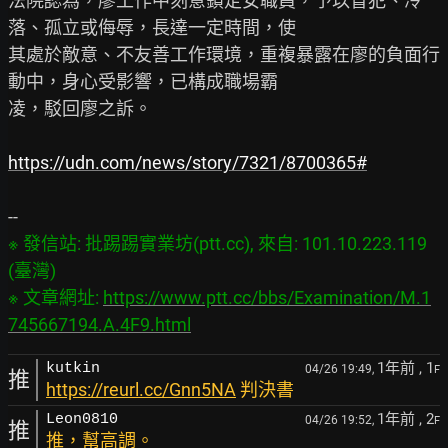
法院認為，廖工作中刻意鎖定女職員，予以冒犯、冷
落、孤立或侮辱，長達一定時間，使

其處於敵意、不友善工作環境，重複暴露在廖的負面行
動中，身心受影響，已構成職場霸

凌，駁回廖之訴。

https://udn.com/news/story/7321/8700365#
※ 發信站: 批踢踢實業坊(ptt.cc), 來自: 101.10.223.119 
(臺灣)

※ 文章網址: 
https://www.ptt.cc/bbs/Examination/M.1
745667194.A.4F9.html
1年前
, 1
kutkin
04/26 19:49,
F
推
https://reurl.cc/Gnn5NA
判決書
1年前
, 2
Leon0810
04/26 19:52,
F
推
推，幫高調。