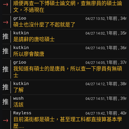
→
順便再查一下博碩士論文網，查無廖員的碩士論
文，不過現在
1年前
, 34
grioo
04/27 13:52,
F
→
碩士也沒什麼了不起就是了
1年前
, 35
kutkin
04/27 14:02,
F
推
是請辭的唐唸碩士
1年前
, 36
kutkin
04/27 14:03,
F
推
所以廖會酸唐
1年前
, 37
grioo
04/27 14:05,
F
推
我知道有碩士的是唐員，所以查一下廖員有無碩
士
1年前
, 38
kutkin
04/27 14:12,
F
推
了解
1年前
, 39
wush
04/27 14:51,
F
推
活該
1年前
, 40
Rayless
04/27 19:42,
F
→
目前滿街都是碩士，甚至理工科都直接算基本學
歷....