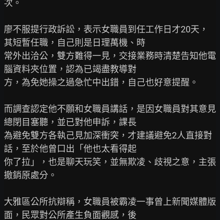
次。

廖不服提行政訴訟，表示女職員到任工作日才20天，
其短暫任職，自己則是日理萬機、時

常外出洽公，雙方難得一見，交接業務時清楚告知他電
腦資料夾位置，認為已竭盡教導對

方，為免她操之過急忙中出錯，自己也好意提醒。

而調查認定他不願和女職員講話，是因女職員對其意見
總閉目塞聽，並已對他申訴，課長

為避免雙方各執己見加深衝突，才建議避免2人直接對
話，至於他曾口出「他也太看得起

你了拉」，也是聊天玩笑，並無欺凌、歧視之意，主張
撤銷原處分。

大雅區公所抗辯稱，女職員被霸凌一事曾上新聞媒體版
面，民眾對公所產生負面觀感，後
