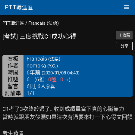
PTT
職涯區
PTT職涯區
/
Francais (法語)
[考試] 三度挑戰C1成功心得
＋收藏
分享
看板
Francais
(法語)
作者
nomoka
(Y.C.)
時間
6年前
(2020/01/08 04:43)
推噓
6
(
6
推
0
噓
0
→
)
留言
6則, 6人
參與
討論串
1/1
C1考了3次終於過了…收到成績單當下真的心臟無力

當時就跟朋友發願如果這次有過要來打一下心得文回饋

考生背景
