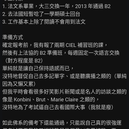
1. 法文系畢業，大三交換一年，2013 年通過 B2

2. 去法國短暫唸了一學期碩士回台

3. 工作基本上除了閱讀不會用到法文

準備方式

確定報考前，我有報了兩期 CIEL 補習班的課，

然後有上法協的 B2 準備班，每週固定一次語言交換
（對方程度是 B2）

單純就是讓自己保持語感而已，

沒特地督促自己去多記單字、或是聽廣播之類的（單純
因為又懶又累）

但我平時會看很多好笑影片新聞或是名人的訪談之類的

像是 Konbini、Brut、Marie Claire 之類的，

沒特地為了考試逼自己去看國際大事（我就是廢）

如此佛系的備考下還能通過，只能說自己真的很強運
