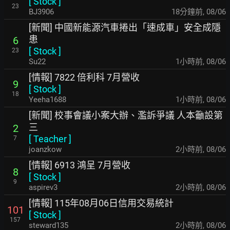
[
Stock
]
23
BJ3906
18分鐘前
,
08/06
[新聞] 中國新能源汽車捲出「速成車」安全成隱
患
6
[
Stock
]
23
Su22
1小時前
,
08/06
[情報] 7822 倍利科 7月營收
9
[
Stock
]
18
Yeeha1688
1小時前
,
08/06
[新聞] 校事會議小案大辦、濫訴爭議 人本籲設第
三
2
[
Teacher
]
7
joanzkow
2小時前
,
08/06
[情報] 6913 鴻呈 7月營收
8
[
Stock
]
9
aspirev3
2小時前
,
08/06
[情報] 115年08月06日信用交易統計
101
[
Stock
]
157
steward135
2小時前
,
08/06