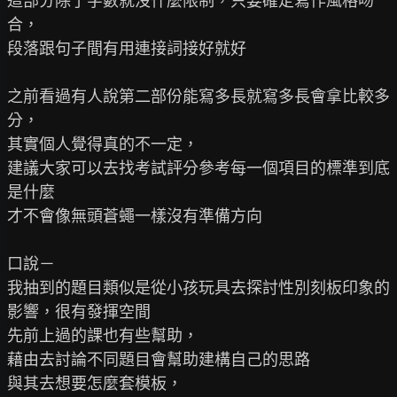
這部分除了字數就沒什麼限制，只要確定寫作風格吻
合，

段落跟句子間有用連接詞接好就好

之前看過有人說第二部份能寫多長就寫多長會拿比較多
分，

其實個人覺得真的不一定，

建議大家可以去找考試評分參考每一個項目的標準到底
是什麼

才不會像無頭蒼蠅一樣沒有準備方向

口說－

我抽到的題目類似是從小孩玩具去探討性別刻板印象的
影響，很有發揮空間

先前上過的課也有些幫助，

藉由去討論不同題目會幫助建構自己的思路

與其去想要怎麼套模板，
