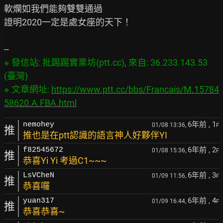
軟爛如我們能夠雙雙通過

證明2020一定是處女座的天下！

※ 發信站: 批踢踢實業坊(ptt.cc), 來自: 36.233.143.53 
(臺灣)

※ 文章網址: 
https://www.ptt.cc/bbs/Francais/M.15784
58620.A.FBA.html
6年前
, 1
nemohey
01/08 13:36,
F
推
推也是在ptt認識的語言神人好夥伴YI
6年前
, 2
f82545672
01/08 15:36,
F
推
恭喜Yi Yi 考過C1~~~
6年前
, 3
LsVCheN
01/09 11:56,
F
推
恭喜囉
6年前
, 4
yuan317
01/09 16:44,
F
推
恭喜恭喜~