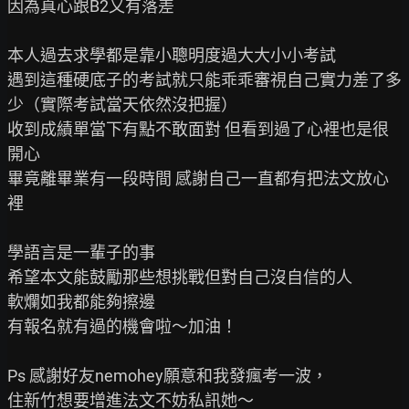
因為真心跟B2又有落差

本人過去求學都是靠小聰明度過大大小小考試

遇到這種硬底子的考試就只能乖乖審視自己實力差了多
少（實際考試當天依然沒把握）

收到成績單當下有點不敢面對 但看到過了心裡也是很
開心

畢竟離畢業有一段時間 感謝自己一直都有把法文放心
裡

學語言是一輩子的事

希望本文能鼓勵那些想挑戰但對自己沒自信的人

軟爛如我都能夠擦邊

有報名就有過的機會啦～加油！

Ps 感謝好友nemohey願意和我發瘋考一波，

住新竹想要增進法文不妨私訊她～
