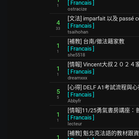
[
Francais
]
1
ostracize
[文法] imparfait 以及 passé 
4
[
Francais
]
33
tsaihohan
[補教] 台南/徵法籍家教
1
[
Francais
]
1
she5518
[情報] Vincent大叔２０２
1
[
Francais
]
1
dreamxxx
[心得] DELF A1考試流程與
5
[
Francais
]
5
Abbyfr
[情報]11/25勇氣書房講
1
[
Francais
]
1
lecteur
[補教] 魁北克法語的教材跟
1