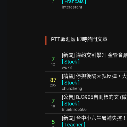
[
Francais
]
1
interestant
PTT職涯區 即時熱門文章
[新聞] 違約交割攀升 金管
7
[
Stock
]
12
wu73
[請益] 停損後隔天就反彈，
87
[
Stock
]
205
chunzheng
[公告] BJ3906自刪標的文 
7
[
Stock
]
10
BlueBird5566
[新聞] 台中小六生暑輔失控
5
[
Teacher
]