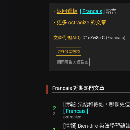
‣
返回看板
[
Francais
]
語言
‣
更多 ostracize 的文章
文章代碼(AID):
#1eZw8c-C
(Francais)
更多分享選項
關閉廣告 方便截圖
Francais 近期熱門文章
[情報] 法語和德語，哪個更
2
[
Francais
]
2
ostracize
[情報] Bien-dire 英法學習雜
1