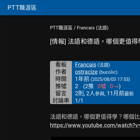
PTT
職涯區
PTT職涯區
/
Francais (法語)
[情報] 法語和德語，哪個更值得
看板
Francais
(法語)
作者
ostracize
(bucolic)
時間
1年前
(2025/08/03 17:53)
推噓
2
(
2
推
0
噓
0
→
)
留言
2則, 2人
, 11月前
參與
最新
討論串
1/1
https://www.youtube.com/watch?