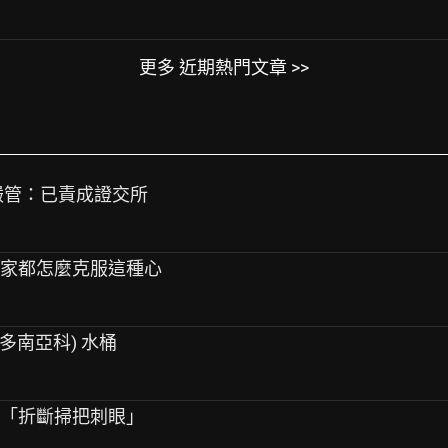
更多 近期熱門文章 >>
會嚴管：已責成證交所
大家都怎麼克服這種心
(做多南亞科) 水桶
！「折斷掃把刺眼」