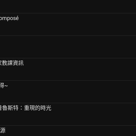
composé
４家教課資訊
心得~
座：普魯斯特：重現的時光
資源