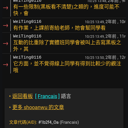
2年前
, 9
WeiTing0116
10/25 13:48,
F
→
有一些限制(黑板看不清楚)之類的，進度可能不
快，會
2年前
, 10
WeiTing0116
10/25 13:49,
F
→
有作業，上課前寄給老師，她會幫同學看
2年前
, 11
WeiTing0116
10/25 13:49,
F
→
互動的比重除了實體班同學會被叫上去寫黑板之
外，其
2年前
, 12
WeiTing0116
10/25 13:50,
F
→
它方面，並不覺得線上同學有得到比較少的觀注
哦
‣
返回看板
[
Francais
]
語言
‣
更多 shooanwu 的文章
文章代碼(AID):
#1b2f4_Oa
(Francais)