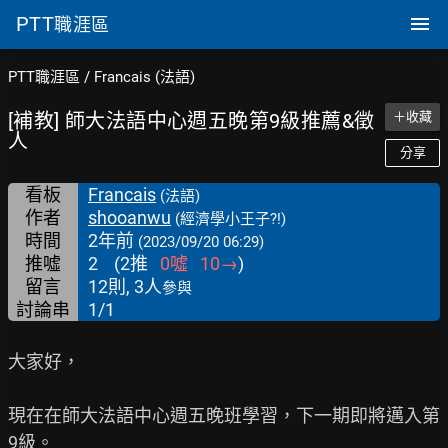
PTT
職涯區
PTT職涯區
/
Francais (法語)
[補教] 師大法語中心週五晚第9級推薦&徵
＋收藏
人
分享
看板
Francais
(法語)
作者
shooanwu
(經濟學小王子?!)
時間
2年前
(2023/09/20 06:29)
推噓
2
(
2
推
0
噓
10
→
)
留言
12則, 3人
參與
討論串
1/1
大家好，

現在在師大法語中心週五晚班學習，下一期即將邁入第
9級。
