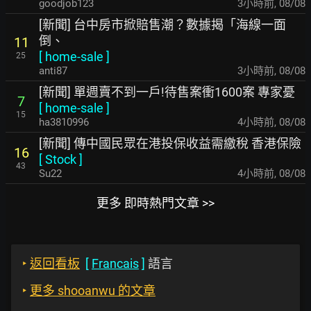
goodjob123
3小時前
,
08/08
[新聞] 台中房市掀賠售潮？數據揭「海線一面
倒、
11
[
home-sale
]
25
anti87
3小時前
,
08/08
[新聞] 單週賣不到一戶!待售案衝1600案 專家憂
7
[
home-sale
]
15
ha3810996
4小時前
,
08/08
[新聞] 傳中國民眾在港投保收益需繳稅 香港保險
16
[
Stock
]
43
Su22
4小時前
,
08/08
更多 即時熱門文章 >>
‣
返回看板
[
Francais
]
語言
‣
更多 shooanwu 的文章