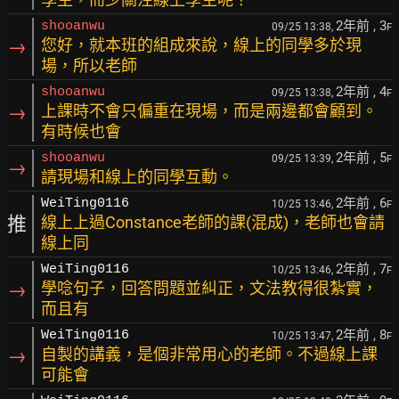
2年前
, 3
shooanwu
09/25 13:38,
F
→
您好，就本班的組成來說，線上的同學多於現
場，所以老師
2年前
, 4
shooanwu
09/25 13:38,
F
→
上課時不會只偏重在現場，而是兩邊都會顧到。
有時候也會
2年前
, 5
shooanwu
09/25 13:39,
F
→
請現場和線上的同學互動。
2年前
, 6
WeiTing0116
10/25 13:46,
F
推
線上上過Constance老師的課(混成)，老師也會請
線上同
2年前
, 7
WeiTing0116
10/25 13:46,
F
→
學唸句子，回答問題並糾正，文法教得很紮實，
而且有
2年前
, 8
WeiTing0116
10/25 13:47,
F
→
自製的講義，是個非常用心的老師。不過線上課
可能會