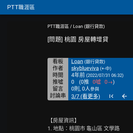
PTT
職涯區
PTT職涯區
/
Loan (銀行貸款)
[問題] 桃園 房屋轉增貸
看板
Loan
(銀行貸款)
作者
skyblueviva
(+-中)
時間
4年前
(2022/07/31 06:32)
推噓
0
(
0
推
0
噓
0
→
)
留言
0則, 0人
參與
討論串
3/7 (看更多)
【房屋資訊】

1. 地點：桃園市 龜山區 文學路
