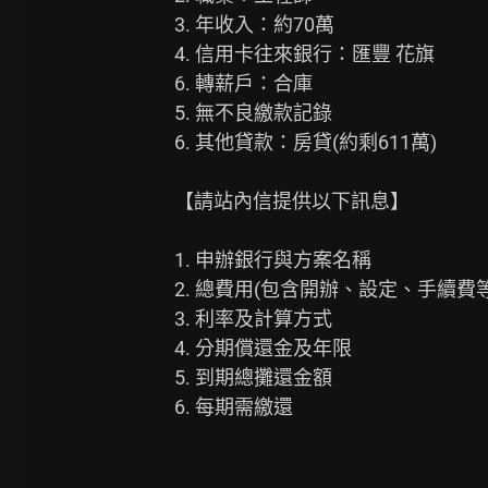
3. 年收入：約70萬

4. 信用卡往來銀行：匯豐 花旗

6. 轉薪戶：合庫

5. 無不良繳款記錄

6. 其他貸款：房貸(約剩611萬)

【請站內信提供以下訊息】

1. 申辦銀行與方案名稱

2. 總費用(包含開辦、設定、手續費等)
3. 利率及計算方式

4. 分期償還金及年限

5. 到期總攤還金額

6. 每期需繳還
