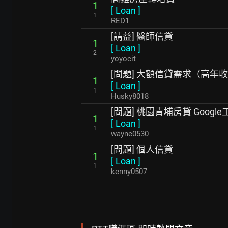
1
[
Loan
]
1
RED1
[請益] 醫師信貸
1
[
Loan
]
2
yoyocit
[問題] 大額信貸需求（高年收
1
[
Loan
]
1
Husky8018
[問題] 桃園青埔房貸 Googl
1
[
Loan
]
1
wayne0530
[問題] 個人信貸
1
[
Loan
]
1
kenny0507