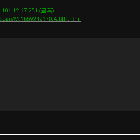
01.12.17.251 (臺灣)

s/Loan/M.1659249170.A.8BF.html