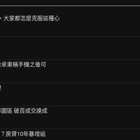
反彈，大家都怎麼克服這種心
為余承東稱手機之後可
棲
葬園區 破百成交達成
樂？房貸10年暴增逾