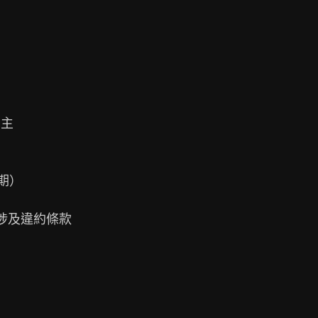
主

期）

涉及違約條款
