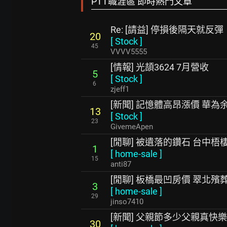
PTT職涯區 即時熱門文章
Re: [請益] 停損後隔天就
20
[
Stock
]
45
VVVV5555
[情報] 光頡3624 7月營收
5
[
Stock
]
6
zjeff1
[新聞] 記憶體高昂漲價 華
13
[
Stock
]
23
GivemeApen
[閒聊] 被遺落的鑽石 台中梧
1
[
home-sale
]
15
anti87
[閒聊] 板橋最凹房價 翠北殯
3
[
home-sale
]
29
jinso7410
[新聞] 父親節多少父親真快
30