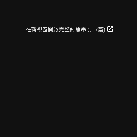
open_in_new
在新視窗開啟完整討論串 (共7篇)