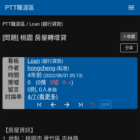
PTT
職涯區
PTT職涯區
/
Loan (銀行貸款)
[問題] 桃園 房屋轉增貸
＋收藏
分享
看板
Loan
(銀行貸款)
作者
hongcheng
(耘爸)
時間
4年前
(2022/08/01 05:13)
推噓
0
(
0
推
0
噓
0
→
)
留言
0則, 0人
參與
討論串
4/7 (看更多)
說明
【房屋資訊】

1. 地點：桃園市 蘆竹區 吉林路
