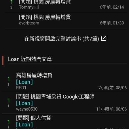
[問題] 桃園 房屋轉增貸
1
TommyHil
6年前
,
02/14
3
[問題] 桃園 房屋轉增貸
everbtcam
6年前
,
01/30
open_in_new
在新視窗開啟完整討論串 (共7篇)
Loan 近期熱門文章
高雄房屋轉增貸
1
[
Loan
]
1
RED1
7小時前
,
08/06
[問題] 桃園青埔房貸 Google工程師
1
[
Loan
]
1
wayne0530
11小時前
,
08/06
[問題] 個人信貸
1
[
Loan
]
1