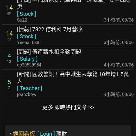
患
14
[
Stock
]
49
Su22
3小時前
,
08/06
[情報] 7822 倍利科 7月營收
14
[
Stock
]
23
Yeeha1688
3小時前
,
08/06
[問題] 傳產薪水扣全勤問題
4
[
Salary
]
12
ap30538954
4小時前
,
08/06
[新聞] 國教警訊！高中職生丟學籍 10年增1.5萬
人
5
[
Teacher
]
7
joanzkow
4小時前
,
08/06
更多 即時熱門文章 >>
‣
返回看板
[
Loan
]
理財