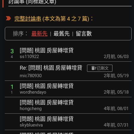
討論串 (同標題文章)
完整討論串
(本文為第 4 之 7 篇)：
排序：
最新先
|
最舊先
|
留言數
[問題] 桃園 房屋轉增貸
3
ss110922
2月前
,
06/03
4
Re: [問題] 桃園 房屋轉增貸
已刪文
mic780930
2年前
,
05/19
[問題] 桃園 房屋轉增貸
1
wordhendayo
2年前
,
05/18
1
[問題] 桃園 房屋轉增貸
hongcheng
4年前
,
08/01
[問題] 桃園 房屋轉增貸
skyblueviva
4年前
,
07/31