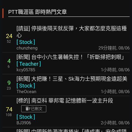
PTT職涯區 即時熱門文章
[請益] 停損後隔天就反彈，大家都怎麼克服這種
心
24
[
Stock
]
52
chunzheng
29分鐘前
,
08/06
[新聞] 台中小六生暑輔失控！「折斷掃把刺眼」
4
[
Teacher
]
6
kcy05785
1小時前
,
08/06
[新聞] 大把賺！三星、Sk海力士預期現金遠超美
9
[
Stock
]
23
TheOcean
1小時前
,
08/06
[標的] 南亞科 華邦電 記憶體新一波主升段
74
已刪文
108
[
Stock
]
BJ3906
2小時前
,
08/06
[新聞] 中國新能源汽車捲出「速成車」安全成隱