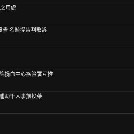
驗之用處
師證書 名醫提告判敗訴
血 醫院捐血中心疾管署互推
管署補助千人事前投藥