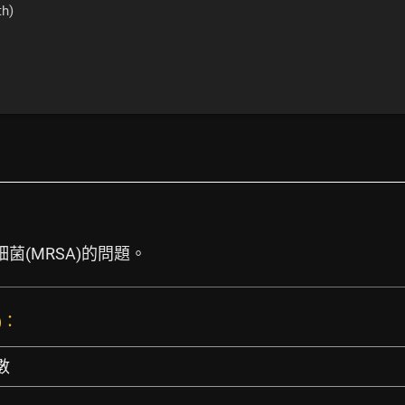
th)
：
細菌(MRSA)的問題。
)：
數