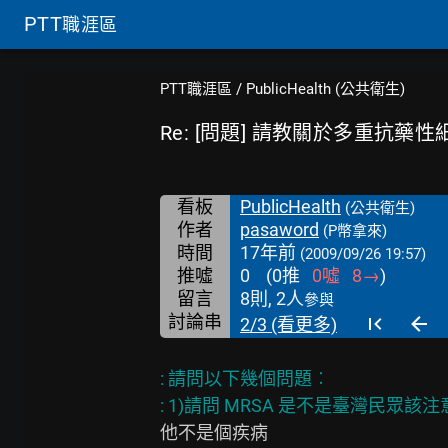
PTT
職涯區
PTT職涯區
/
PublicHealth (公共衛生)
Re: [問題] 請教關於多重抗藥性
看板
PublicHealth
(公共衛生)
作者
pasaword
(P幣拿來)
時間
17年前
(2009/09/26 19:57)
推噓
0
(
0
推
0
噓
8
→
)
留言
8則, 2人
參與
討論串
2/3 (看更多)
: 請問以下幾個問題︰
