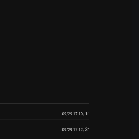
, 1
09/29 17:10
F
, 2
09/29 17:12
F