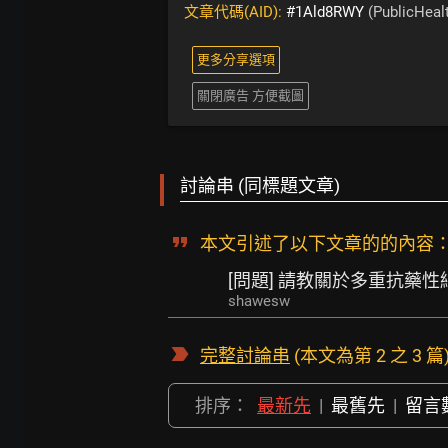
文章代碼(AID):
#1Ald8RWY
(PublicHeal
更多分享選項
關閉廣告 方便截圖
討論串 (同標題文章)
本文引述了以下文章的的內容
[問題] 請教關於多重抗藥性
shawesw
完整討論串
(本文為第 2 之 3 篇
排序：
最新先
|
最舊先
|
留言