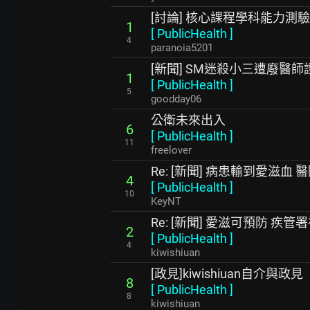
[討論] 核心課程學科能力測
1
[
PublicHealth
]
4
paranoia5201
[新聞] SM迷殺小三遭廢醫
1
[
PublicHealth
]
5
goodday06
公衛未來出入
6
[
PublicHealth
]
11
freelover
Re: [新聞] 病患輸到愛滋
4
[
PublicHealth
]
10
KeyNT
Re: [新聞] 愛滋可預防 疾
2
[
PublicHealth
]
4
kiwishiuan
[政見]kiwishiuan自介與政見
8
[
PublicHealth
]
8
kiwishiuan