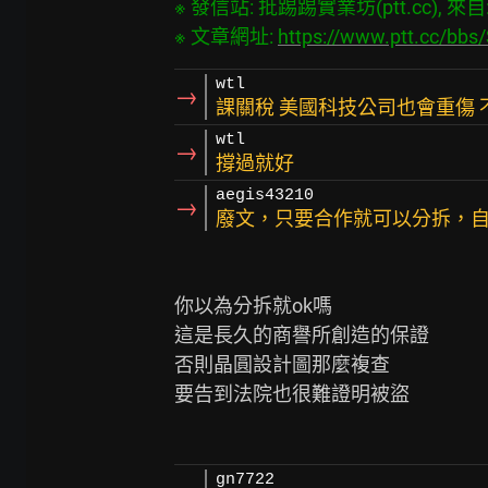
※ 發信站: 批踢踢實業坊(ptt.cc), 來自: 1
※ 文章網址: 
https://www.ptt.cc/bb
wtl
→
課關稅 美國科技公司也會重傷 
wtl
→
撐過就好
aegis43210
→
廢文，只要合作就可以分拆，
你以為分拆就ok嗎

這是長久的商譽所創造的保證

否則晶圓設計圖那麼複查

要告到法院也很難證明被盜

gn7722