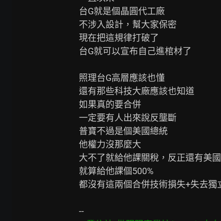
台G就是個晶圓代工廠

不涉入設計，幫大家保密

現在把這規律打破了

台G就可以宣布自己進棺材了

照理台G高層應該也懂

還有那些科技大廠應該也知道

如果真的要合併

一定要有人出來說反壟斷

普寶不過是個美國總統

他權力沒那麼大

大不了就給他課關稅，反正還有美國
就算給他課個500%

都沒有這兩個合併技術損失+失去獨立