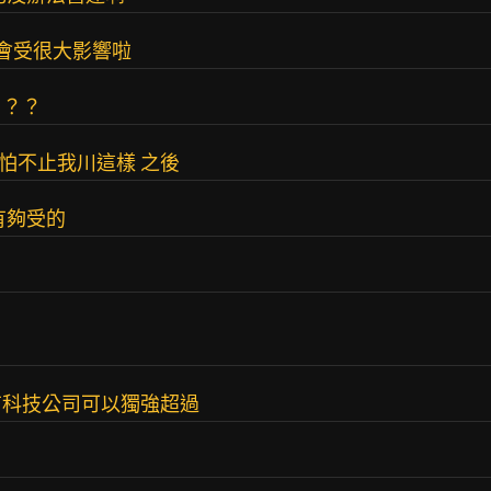
也會受很大影響啦
？？？
怕不止我川這樣 之後
有夠受的
有科技公司可以獨強超過