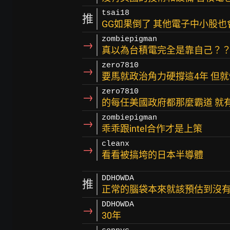
tsai18
推
GG如果倒了 其他電子中小股
zombiepigman
→
真以為台積電完全是靠自己？
zero7810
→
要馬就政治角力硬撐這4年 但就
zero7810
→
的每任美國政府都那麼霸道 就
zombiepigman
→
乖乖跟intel合作才是上策
cleanx
→
看看被搞垮的日本半導體
DDHOWDA
推
正常的腦袋本來就該預估到沒
DDHOWDA
→
30年