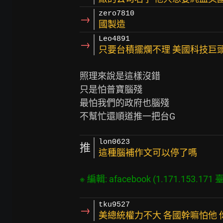
zero7810
→
國製造
Leo4891
→
只要台積擺爛不理 美國科技巨
照理來說是這樣沒錯

只是怕普寶腦殘

最怕我們的政府也腦殘

lon0623
推
這種腦補作文可以停了嗎
tku9527
→
美總統權力不大 各國幹嘛怕他