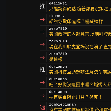
q4111wei
推
只能說得硬點 跪著都要沒飯吃
tku9527
→
話說你歐印gg喔？嚇成這樣
zero7810
→
美國政府的內部意志 以前拜登
zero7810
→
現在我川胖虎登場沒在演了 直
zero7810
→
是這樣
duriamon
推
美國科技巨頭想辦法解決？前
duriamon
→
吧？好像沒這回事喔？蜥蜴人
duriamon
→
技巨頭會阻止川普？笑死！
zombiepigman
噓
沒有美國的技術和設備 台積電