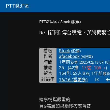
PTT
職涯區
PTT職涯區
/
Stock (股票)
Re: [新聞] 傳台積電、英特
看板
Stock
(股票)
作者
afacebook
(A臉書)
時間
1年前
發表
(2025/02/13 07:10)
推噓
25
(
42
推
17
噓
105
→
)
留言
164則, 62人
, 1年前
參與
最新
討論串
16/16 (看更多)
這事情挺嚴重的

台G高層如果腦殘答應普寶
