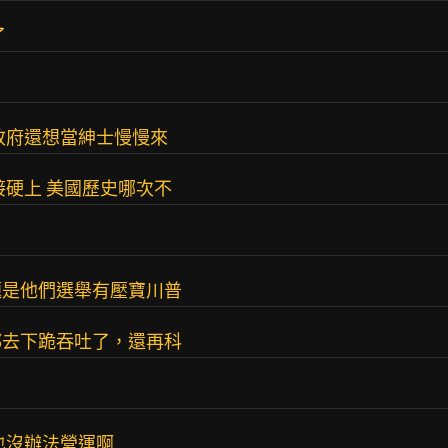
了
政府還想當紳士慢慢來
接硬上 美國歷史哪次不
題是他們選舉有壓寶川普
都去下跪吞吐了，還再科
也沒辦法營運啊