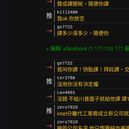
→
贊成課關稅，隨便你課
kill2400
推
我ok 你放空
gn7722
→
課多少漲多少，隨便你
gn7722
→
我叫你課！快點課！拜託課，
ter2788
推
沒用你沒有決定權
Leo4891
→
沒錯 不給川普面子就給他課 課1
zero7810
推
intel分離代工業務成立新公司
zero7810
→
廠的公司名字 他只想要純血美