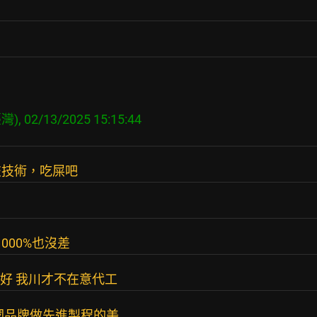
交技術，吃屎吧
000%也沒差
就好 我川才不在意代工
國品牌做先進製程的美