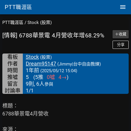
PTT
職涯區
PTT職涯區
/
Stock (股票)
[情報] 6788華景電 4月營收年增68.29%
＋收藏
分享
看板
Stock
(股票)
作者
Dream95147
(Jimmy|台中自由教練)
時間
1年前
(2025/05/12 15:04)
推噓
5
(
5
推
0
噓
4
→
)
留言
9則, 6人
參與
討論串
1/1
標題：

6788華景電4月營收

來源：
