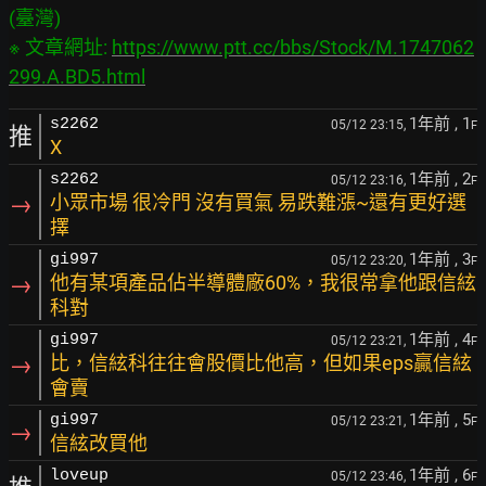
(臺灣)

※ 文章網址: 
https://www.ptt.cc/bbs/Stock/M.1747062
299.A.BD5.html
1年前
, 1
s2262
05/12 23:15,
F
推
X
1年前
, 2
s2262
05/12 23:16,
F
→
小眾市場 很冷門 沒有買氣 易跌難漲~還有更好選
擇
1年前
, 3
gi997
05/12 23:20,
F
→
他有某項產品佔半導體廠60%，我很常拿他跟信絃
科對
1年前
, 4
gi997
05/12 23:21,
F
→
比，信絃科往往會股價比他高，但如果eps贏信絃
會賣
1年前
, 5
gi997
05/12 23:21,
F
→
信絃改買他
1年前
, 6
loveup
05/12 23:46,
F