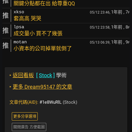
推
關鍵分點都在出 給尊重QQ
1年前
, 7
xkso
05/12 23:46,
F
推
套高高 哭哭
1年前
, 8
lpsa
05/12 23:58,
F
推
成交量小 買不了幾張
1年前
, 9
motan
05/13 06:39,
F
推
小資本的公司掉單就倒了
‣
返回看板
[
Stock
]
學術
‣
更多 Dream95147 的文章
文章代碼(AID):
#1e8WuRlL
(Stock)
更多分享選項
關閉廣告 方便截圖