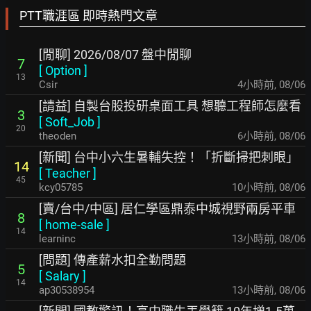
PTT職涯區 即時熱門文章
[閒聊] 2026/08/07 盤中閒聊
7
[
Option
]
13
Csir
4小時前
,
08/06
[請益] 自製台股投研桌面工具 想聽工程師怎麼看
3
[
Soft_Job
]
20
theoden
6小時前
,
08/06
[新聞] 台中小六生暑輔失控！「折斷掃把刺眼」
14
[
Teacher
]
45
kcy05785
10小時前
,
08/06
[賣/台中/中區] 居仁學區鼎泰中城視野兩房平車
8
[
home-sale
]
14
learninc
13小時前
,
08/06
[問題] 傳產薪水扣全勤問題
5
[
Salary
]
14
ap30538954
13小時前
,
08/06