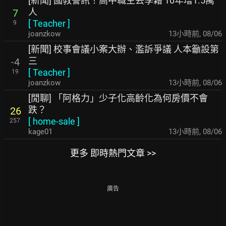
[新聞] 國教警訊！高中職生丟學籍 10年增1.5萬
人
7
[
Teacher
]
9
joanzkow
13小時前
,
08/06
[新聞] 校事會議小案大辦、濫訴爭議 人本籲設第
三
-4
[
Teacher
]
19
joanzkow
13小時前
,
08/06
[閒聊] 「阿格力」少子化高齡化為何房價不會
跌？
26
[
home-sale
]
257
kage01
13小時前
,
08/06
更多 即時熱門文章 >>
廣告