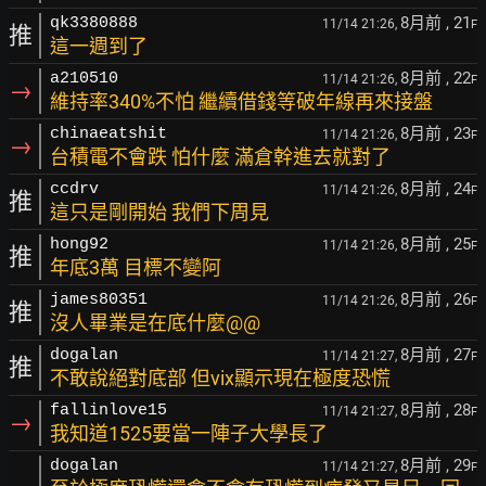
8月前
, 21
qk3380888
11/14 21:26,
F
推
這一週到了
8月前
, 22
a210510
11/14 21:26,
F
→
維持率340%不怕 繼續借錢等破年線再來接盤
8月前
, 23
chinaeatshit
11/14 21:26,
F
→
台積電不會跌 怕什麼 滿倉幹進去就對了
8月前
, 24
ccdrv
11/14 21:26,
F
推
這只是剛開始 我們下周見
8月前
, 25
hong92
11/14 21:26,
F
推
年底3萬 目標不變阿
8月前
, 26
james80351
11/14 21:26,
F
推
沒人畢業是在底什麼@@
8月前
, 27
dogalan
11/14 21:27,
F
推
不敢說絕對底部 但vix顯示現在極度恐慌
8月前
, 28
fallinlove15
11/14 21:27,
F
→
我知道1525要當一陣子大學長了
8月前
, 29
dogalan
11/14 21:27,
F