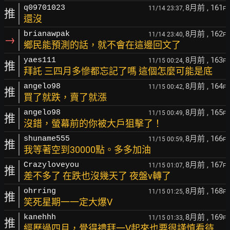
8月前
, 161
q09701023
11/14 23:37,
F
推
還沒
8月前
, 162
brianawpak
11/14 23:40,
F
→
鄉民能預測的話，就不會在這邊回文了
8月前
, 163
yaes111
11/15 00:24,
F
推
拜託 三四月多慘都忘記了嗎 這個怎麼可能是底
8月前
, 164
angelo98
11/15 00:42,
F
推
買了就跌，賣了就漲
8月前
, 165
angelo98
11/15 00:49,
F
推
沒錯，螢幕前的你被大戶狙擊了！
8月前
, 166
shuname555
11/15 00:59,
F
推
我等著空到30000點。多多加油
8月前
, 167
Crazyloveyou
11/15 01:07,
F
推
差不多了 在跌也沒幾天了 夜盤v轉了
8月前
, 168
ohrring
11/15 01:25,
F
推
笑死星期一一定大爆V
8月前
, 169
kanehhh
11/15 01:33,
F
推
經歷過四月，覺得禮拜一V起來也要很謹慎看待