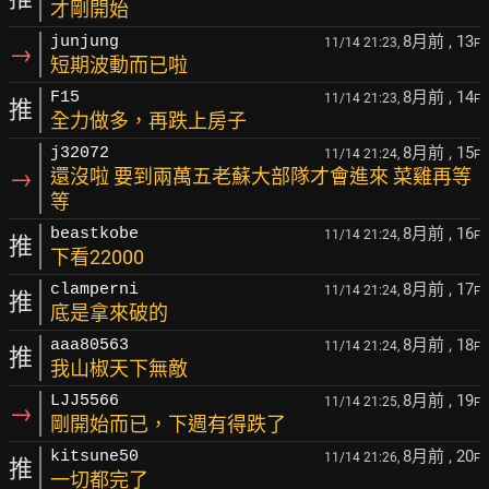
才剛開始
8月前
, 13
junjung
11/14 21:23,
F
→
短期波動而已啦
8月前
, 14
F15
11/14 21:23,
F
推
全力做多，再跌上房子
8月前
, 15
j32072
11/14 21:24,
F
→
還沒啦 要到兩萬五老蘇大部隊才會進來 菜雞再等
等
8月前
, 16
beastkobe
11/14 21:24,
F
推
下看22000
8月前
, 17
clamperni
11/14 21:24,
F
推
底是拿來破的
8月前
, 18
aaa80563
11/14 21:24,
F
推
我山椒天下無敵
8月前
, 19
LJJ5566
11/14 21:25,
F
→
剛開始而已，下週有得跌了
8月前
, 20
kitsune50
11/14 21:26,
F
推
一切都完了