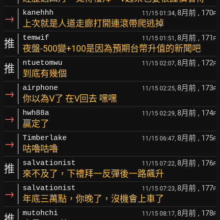
8月前
, 170
kanehhh
11/15 01:34,
F
→
上次就是人道走廊打開連滾帶爬逃掉
8月前
, 171
temwif
11/15 01:51,
F
推
夜盤-500變+100是因為預期台幣升值的新聞吧
8月前
, 172
ntuetomwu
11/15 02:07,
F
推
到底有幾個
8月前
, 173
airphone
11/15 02:25,
F
→
你以為V了 在V回去 嘿嘿
8月前
, 174
hwh88a
11/15 02:29,
F
→
贏定了
8月前
, 175
Timberlake
11/15 06:47,
F
→
咕嚕咕嚕
8月前
, 176
salvationist
11/15 07:22,
F
推
來不及了，下禮拜一反彈後一路飆升
8月前
, 177
salvationist
11/15 07:23,
F
→
年底三萬點，你晚了，沒機會上車了
8月前
, 178
mutohchi
11/15 08:17,
F
推