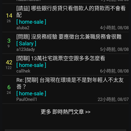
[請益] 哪些銀行房貸只看借款人的貸款而不會看
配
14
[
home-sale
]
26
aluba2
4小時前
,
08/08
[問題] 沒房務經驗 要應徵台北兼職房務會很難
3
[
Salary
]
9
a123dady
5小時前
,
08/08
[閒聊] 13萬社宅跳票空空跟多多怎麼看
42
[
home-sale
]
122
callhek
6小時前
,
08/08
Re: [閒聊] 台灣現在環境是不是對年輕人不太友
善？
6
[
home-sale
]
24
PaulOneil1
22小時前
,
08/07
更多 即時熱門文章 >>