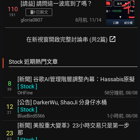
[請益] 請問這一波底到了嗎？
110
已刪文
191
gloria0807
8月前
,
11/14
open_in_new
在新視窗開啟完整討論串 (共2篇)
Stock 近期熱門文章
[新聞] 谷歌AI管理階層調整內幕：Hassabis原擬
8
[
Stock
]
39
OHFine
58分鐘前
,
08/08
[公告] DarkerWu, ShaoJi 分身仔水桶
12
[
Stock
]
21
BlueBird5566
1小時前
,
08/08
[新聞] 美股重大變革》23小時交易只是第一步
那
23
[
Stock
]
63