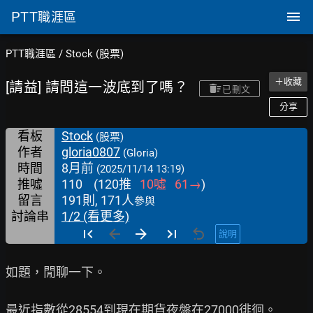
PTT
職涯區
PTT職涯區
/
Stock (股票)
＋收藏
[請益] 請問這一波底到了嗎？
已刪文
分享
看板
Stock
(股票)
作者
gloria0807
(Gloria)
時間
8月前
(2025/11/14 13:19)
推噓
110
(
120
推
10
噓
61
→
)
留言
191則, 171人
參與
討論串
1/2 (看更多)
說明
如題，閒聊一下。

最近指數從28554到現在期貨夜盤在27000徘徊。
