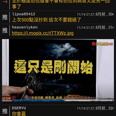
→
至於極度恐慌還會不會有恐慌到病發又是另一回
事了
8月前
, 30
lipoa85412
11/14 21:27,
F
推
上次500點沒抄到 這次不要錯過了
8月前
, 31
heavenlyken
11/14 21:27,
F
推
https://i.mopix.cc/tTTXWz.jpg
8月前
, 32
DSERYU
11/14 21:27,
F
推
你會贏