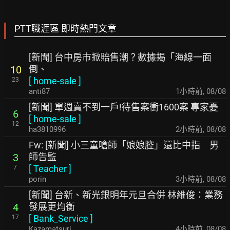
PTT職涯區 即時熱門文章
[新聞] 台中房市掀賠售潮？數據揭「海線一面
倒、
10
[
home-sale
]
23
anti87
1小時前
,
08/08
[新聞] 單週賣不到一戶!待售案衝1600案 專家憂
6
[
home-sale
]
12
ha3810996
2小時前
,
08/08
Fw: [新聞] 小三童嗆師「娘娘腔」還比中指 男
師告監
3
[
Teacher
]
7
porin
3小時前
,
08/08
[新聞] 台新、新光銀明年元旦合併 林維俊：業務
發展更均衡
4
[
Bank_Service
]
17
Kazamatsuri
4小時前
,
08/08