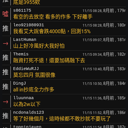
底是3955欸
8月前
, 179
s861175
11/15 08:28,
F
噓
看空的去放空 看多的作多 下好離手
8月前
, 180
leo921080931
11/15 08:28,
F
推
我看艾大說會跌4000點，回測15%
8月前
, 181
LastHuman
11/15 09:07,
F
→
山上好冷風好大我好怕
8月前
, 182
Themis
11/15 09:34,
F
推
融資打死不退！還要加碼融下去
8月前
, 183
EddieWuRJJ
11/15 10:40,
F
推
莫忘四月 氛圍很像
8月前
, 184
DingJ
11/15 10:50,
F
推
all in抄底全力作多
8月前
, 185
lluunnaa
11/15 11:36,
F
→
以為2w以下
8月前
, 186
ncdonalds123
11/15 11:52,
F
推
等了好幾個月，這時候都不敢抄就不要玩了
8月前
, 187
topninjayen
11/15 11:54,
F