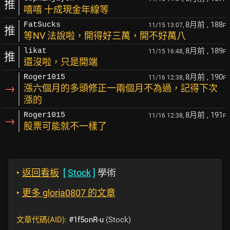
推
嘻嘻 十成現金年線等
8月前
, 188
FatSucks
11/15 13:07,
F
推
等NV 法說啦，開得好三萬，開不好萬八
8月前
, 189
likat
11/15 16:48,
F
推
還沒啦，只是開端
8月前
, 190
Roger1015
11/16 12:38,
F
→
漲六個月的多頭修正一兩個月不為過，記得下次
漲的
8月前
, 191
Roger1015
11/16 12:38,
F
→
股票可能就不一樣了
‣
返回看板
[
Stock
]
學術
‣
更多 gloria0807 的文章
文章代碼(AID):
#1f5onR-u
(Stock)