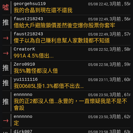
3月前
, 55
georgehsu119
05/08 22:42,
F
噓
我的合晶到現在還不還我
3月前
, 56
faust218243
05/08 22:49,
F
推
借給大戶避險鎖價差然後空爆你股票你套牢
3月前
, 57
faust218243
05/08 22:49,
F
→
傻子以為自己賺利息幫人家數錢都不知道
3月前
, 58
CreatorK
05/08 22:52,
F
→
991A 4.5%借出...
3月前
, 59
Zero0910
05/08 22:58,
F
推
我5%難怪都沒人借
3月前
, 60
yu1111116
05/08 23:11,
F
推
我00685L掛1.3%都借不出去…
3月前
, 61
ennnnno
05/08 23:50,
F
推
我的正2都沒人借…永豐的，一直懷疑我是不是不
會設
3月前
, 62
ennnnno
05/08 23:50,
F
→
定
3月前
, 63
dirk007
05/08 23:58,
F