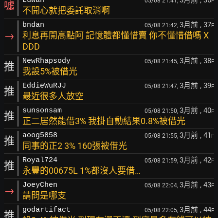
Luwan
05/08 21:41,
F
噓
不開心就把委託取消啊
3月前
, 37
bndan
05/08 21:42,
F
→
利息再開高點阿 記憶體都懂惜賣 你不懂惜借嗎 X
DDD
3月前
, 38
NewRhapsody
05/08 21:45,
F
推
我設5%被借光
3月前
, 39
EddieWuRJJ
05/08 21:47,
F
推
最近很多人放空
3月前
, 40
sunsonsam
05/08 21:50,
F
推
正二居然能借3% 我掛自動結果0.8%被借光
3月前
, 41
aoog5858
05/08 21:55,
F
推
同事的正2 3% 160張被借光
3月前
, 42
Royal724
05/08 21:59,
F
推
永豐的00675L 1%都沒人要借…
3月前
, 43
JoeyChen
05/08 22:04,
F
→
請問是哪支
3月前
, 44
godartifact
05/08 22:05,
F
推