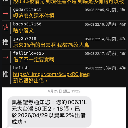
設0.4%被借光 到現在還不還 到底是多有錢可以被
3月前
, 45
godartifact
05/08 22:05,
F
→
嘎這麼久還不停損
3月前
, 46
bsexp317156
05/08 22:10,
F
噓
啥小廢文
3月前
, 47
jay3u7218
05/08 22:14,
F
推
原來3%借的出去啊 我都7%沒人鳥
3月前
, 48
fallinlove15
05/08 22:17,
F
→
借了不一定要賣啊
3月前
, 49
befish
05/08 22:21,
F
推
https://i.imgur.com/6cJpxRC.jpeg
凱基很好出借，