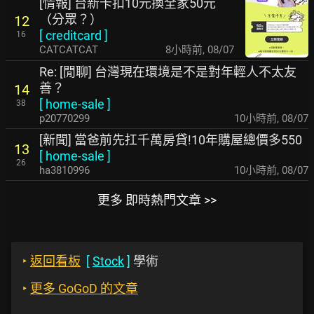
[情報] 台新卡扣10元換全家50元
（分眾？）
12
[
creditcard
]
16
CATCATCAT
8小時前
,
08/07
Re: [閒聊] 台灣現在環境是不是對年輕人不太友
善？
14
[
home-sale
]
38
p20770299
10小時前
,
08/07
[新聞] 當爸前先扛千萬房貸!10年購屋總價多550
13
[
home-sale
]
26
ha3810996
10小時前
,
08/07
更多 即時熱門文章 >>
‣
返回看板
[
Stock
]
學術
‣
更多 GoGoD 的文章