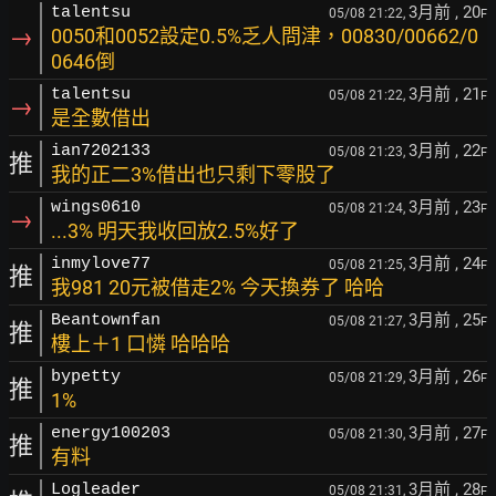
3月前
, 20
talentsu
05/08 21:22,
F
→
0050和0052設定0.5%乏人問津，00830/00662/0
0646倒
3月前
, 21
talentsu
05/08 21:22,
F
→
是全數借出
3月前
, 22
ian7202133
05/08 21:23,
F
推
我的正二3%借出也只剩下零股了
3月前
, 23
wings0610
05/08 21:24,
F
→
...3% 明天我收回放2.5%好了
3月前
, 24
inmylove77
05/08 21:25,
F
推
我981 20元被借走2% 今天換券了 哈哈
3月前
, 25
Beantownfan
05/08 21:27,
F
推
樓上＋1 口憐 哈哈哈
3月前
, 26
bypetty
05/08 21:29,
F
推
1%
3月前
, 27
energy100203
05/08 21:30,
F
推
有料
3月前
, 28
Logleader
05/08 21:31,
F