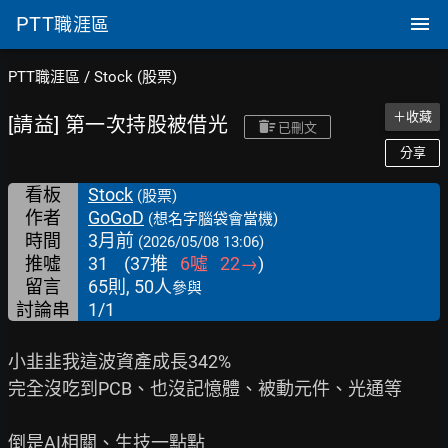
PTT
職涯區
PTT職涯區
/
Stock (股票)
＋收藏
[請益] 第一次持股被借光
已刪文
分享
看板
Stock
(股票)
作者
GoGoD
(想名字腦袋會當機)
時間
3月前
(2026/05/08 13:06)
推噓
31
(
37
推
6
噓
22
→
)
留言
65則, 50人
參與
討論串
1/1
小韭韭我這波資產成長342%

完全沒吃到PCB、也沒記憶體、被動元件、光通等

倒是AI相關、生技一點點
