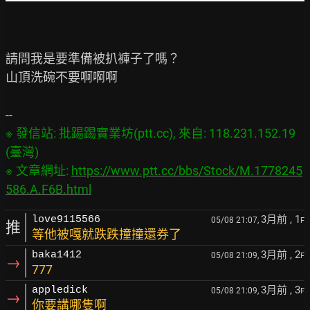
請問我是要準備被扒褲子了嗎？

山頂洗碗不要啊啊啊

※ 發信站: 批踢踢實業坊(ptt.cc), 來自: 118.231.152.19 
(臺灣)

※ 文章網址: 
https://www.ptt.cc/bbs/Stock/M.1778245
586.A.F6B.html
3月前
, 1
love9115566
05/08 21:07,
F
推
等他被嘎就跌跌撞撞還券了
3月前
, 2
baka1412
05/08 21:09,
F
→
777
3月前
, 3
appledick
05/08 21:09,
F
→
你要講哪隻啊