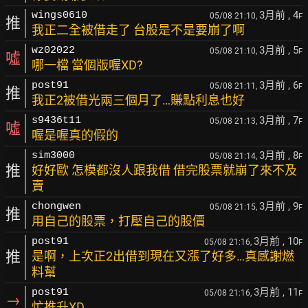
3月前
, 4
wings0610
05/08 21:10,
F
推
我正二全被借走了 台股是不是要崩了啊
3月前
, 5
wz02022
05/08 21:10,
F
噓
哪一檔 當個版喔XD?
3月前
, 6
post91
05/08 21:11,
F
推
我正2被借光兩三個月了…賺點利息也好
3月前
, 7
s9436t11
05/08 21:13,
F
噓
喔是喔真的假的
3月前
, 8
sim3000
05/08 21:14,
F
推
好好歐 怎模都沒人跟我借 借完股票就崩了來不及
賣
3月前
, 9
chongwen
05/08 21:15,
F
推
用自己的股票，打壓自己的股價
3月前
, 10
post91
05/08 21:16,
F
推
是啊，上次正2出借到現在又漲了好多…真感謝燃
料幫
3月前
, 11
post91
05/08 21:16,
F
→
忙推升XD