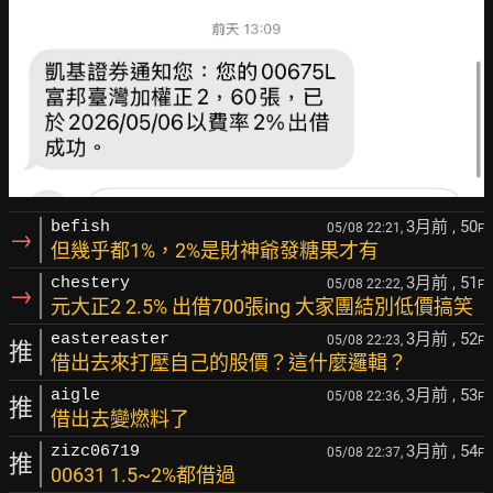
3月前
, 50
befish
05/08 22:21,
F
→
但幾乎都1%，2%是財神爺發糖果才有
3月前
, 51
chestery
05/08 22:22,
F
→
元大正2 2.5% 出借700張ing 大家團結別低價搞笑
3月前
, 52
eastereaster
05/08 22:23,
F
推
借出去來打壓自己的股價？這什麼邏輯？
3月前
, 53
aigle
05/08 22:36,
F
推
借出去變燃料了
3月前
, 54
zizc06719
05/08 22:37,
F
推
00631 1.5~2%都借過