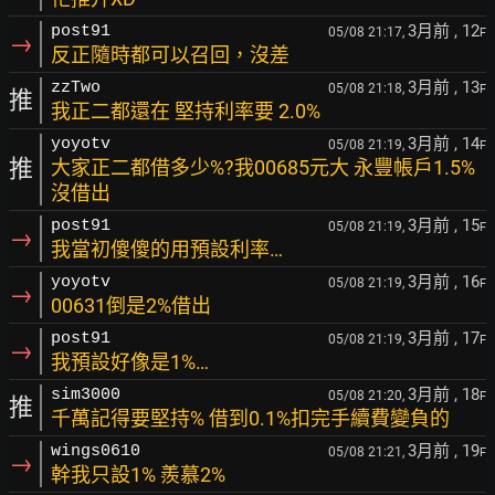
3月前
, 12
post91
05/08 21:17,
F
→
反正隨時都可以召回，沒差
3月前
, 13
zzTwo
05/08 21:18,
F
推
我正二都還在 堅持利率要 2.0%
3月前
, 14
yoyotv
05/08 21:19,
F
推
大家正二都借多少%?我00685元大 永豐帳戶1.5%
沒借出
3月前
, 15
post91
05/08 21:19,
F
→
我當初傻傻的用預設利率…
3月前
, 16
yoyotv
05/08 21:19,
F
→
00631倒是2%借出
3月前
, 17
post91
05/08 21:19,
F
→
我預設好像是1%…
3月前
, 18
sim3000
05/08 21:20,
F
推
千萬記得要堅持% 借到0.1%扣完手續費變負的
3月前
, 19
wings0610
05/08 21:21,
F
→
幹我只設1% 羨慕2%