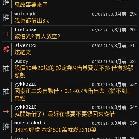
推
鬼故事要來了
3月前
, 29
wulongde
05/08 21:33,
F
推
我也都借出3%
3月前
, 30
fishouse
05/08 21:33,
F
→
被借光? 有人放空?
3月前
, 31
Diver123
05/08 21:36,
F
噓
炫耀文
3月前
, 32
Buddy
05/08 21:36,
F
推
股價10幾20塊的 設定幾%借券費差不多 借愈多張
愈虧
3月前
, 33
yykk3210
05/08 21:36,
F
推
國泰正二設自動借，0.1~0.4%借出去（從不到三
萬點
3月前
, 34
yykk3210
05/08 21:36,
F
→
就開始借了）最近在想要不要領回來從借
3月前
, 35
mutsutakato
05/08 21:40,
F
推
342% 好猛 本金500萬就變2210萬
3月前
, 36