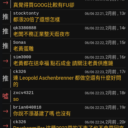
→
真覺得買GOOG比較有FU卻
2月前
, 13
stocktonty
06/06 22:21,
F
推
都漲20倍了還想怎樣
2月前
, 14
qk3380888
06/06 22:22,
F
推
老闆不務正業整天逛夜市
2月前
, 15
Sonas
06/06 22:22,
F
推
老黃蛋雕
2月前
, 16
sim3000
06/06 22:23,
F
→
老黃都在送幸福 點石成金 請關注老黃供應鏈
2月前
, 17
ck326
06/06 22:23,
F
推
連 Leopold Aschenbrenner 都做空還有什麼好問
的
2月前
, 18
zxcv4321
06/06 22:23,
F
噓
so
2月前
, 19
brian040818
06/06 22:23,
F
→
你說不漲基建了嗎 也沒有
2月前
, 20
ck326
06/06 22:24,
F
→