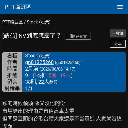
PTT
職涯區
PTT職涯區
/
Stock (股票)
＋收藏
[請益] NV到底怎麼了？
已刪文
分享
看板
Stock
(股票)
作者
gn01325260
(gn01325260)
時間
2月前
(2026/06/06 14:17)
推噓
9
(
14
推
5
噓
19
→
)
留言
38則, 22人
參與
討論串
1/1
跌的時候領頭 漲又沒他的份

市場給出的理由是市值高車太重

但同是巨頭的谷歌台積大家還是不斷買進 人家就沒這
問題
