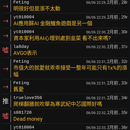
2月前
, 28
Feting
06/06 22:29,
F
→
明很好但是漲不太動
2月前
, 29
yt010004
06/06 22:29,
F
→
AI應用歸AI 金融鱷魚遊戲是另一個
2月前
, 30
yt010004
06/06 22:30,
F
→
資本家利用AI心理到處割韭菜 看不出來嗎?
2月前
, 31
la8day
06/06 22:30,
F
噓
AVGO表示
2月前
, 32
Feting
06/06 22:31,
F
→
市值大的就愛就乖乖接受一整年可能只有1x%的漲
幅
2月前
, 33
Feting
06/06 22:31,
F
→
舊愛
2月前
, 34
truelove356
06/06 22:31,
F
推
爬梯翻牆就吹華為寒武紀中芯國際好嗎
2月前
, 35
s881720
06/06 22:32,
F
噓
Dead money
2月前
, 36
yt010004
06/06 22:33,
F