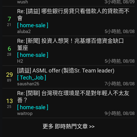
wush
3小時前
,
08/09
Re: [請益] 哪些銀行房貸只看借款人的貸款而不
會
7
[
home-sale
]
21
aluba2
5小時前
,
08/08
Re: [新聞] 投資人想哭！兆基爆百億資金缺口
董座
6
[
home-sale
]
28
H2
5小時前
,
08/08
[請益] ASML offer (製造Sr. Team leader)
29
[
Tech_Job
]
89
saushan26
7小時前
,
08/08
Re: [閒聊] 台灣現在環境是不是對年輕人不太友
善？
13
[
home-sale
]
25
waitrop
9小時前
,
08/08
更多 即時熱門文章 >>