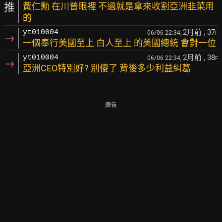
推
黃仁勳 在川普眼裡 不過就是拿來收割亞洲韭菜用
的
2月前
, 37
yt010004
06/06 22:34,
F
→
一個奉行美國至上 白人至上 的美國總統 會對一位
2月前
, 38
yt010004
06/06 22:34,
F
→
亞洲CEO特別好? 別傻了 背後多少利益糾葛
廣告