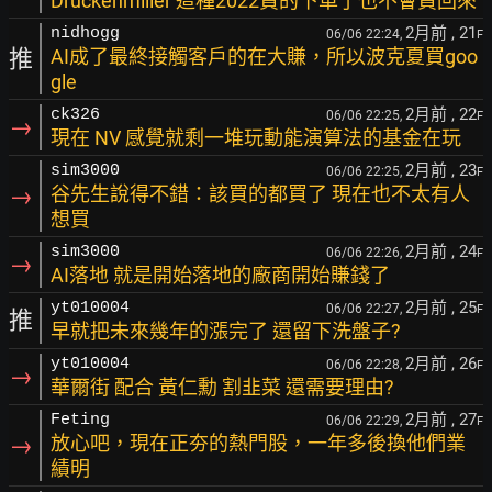
Druckenmiller 這種2022買的下車了也不會買回來
2月前
, 21
nidhogg
06/06 22:24,
F
推
AI成了最終接觸客戶的在大賺，所以波克夏買goo
gle
2月前
, 22
ck326
06/06 22:25,
F
→
現在 NV 感覺就剩一堆玩動能演算法的基金在玩
2月前
, 23
sim3000
06/06 22:25,
F
→
谷先生說得不錯：該買的都買了 現在也不太有人
想買
2月前
, 24
sim3000
06/06 22:26,
F
→
AI落地 就是開始落地的廠商開始賺錢了
2月前
, 25
yt010004
06/06 22:27,
F
推
早就把未來幾年的漲完了 還留下洗盤子?
2月前
, 26
yt010004
06/06 22:28,
F
→
華爾街 配合 黃仁勳 割韭菜 還需要理由?
2月前
, 27
Feting
06/06 22:29,
F
→
放心吧，現在正夯的熱門股，一年多後換他們業
績明