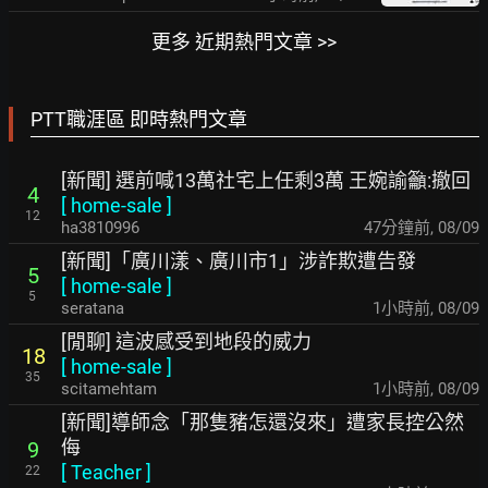
更多 近期熱門文章 >>
PTT職涯區 即時熱門文章
[新聞] 選前喊13萬社宅上任剩3萬 王婉諭籲:撤回
4
[
home-sale
]
12
ha3810996
47分鐘前
,
08/09
[新聞]「廣川漾、廣川市1」涉詐欺遭告發
5
[
home-sale
]
5
seratana
1小時前
,
08/09
[閒聊] 這波感受到地段的威力
18
[
home-sale
]
35
scitamehtam
1小時前
,
08/09
[新聞]導師念「那隻豬怎還沒來」遭家長控公然
侮
9
[
Teacher
]
22