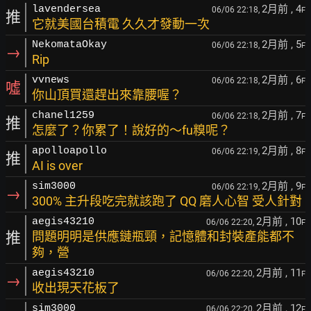
2月前
, 4
lavendersea
06/06 22:18,
F
推
它就美國台積電 久久才發動一次
2月前
, 5
NekomataOkay
06/06 22:18,
F
→
Rip
2月前
, 6
vvnews
06/06 22:18,
F
噓
你山頂買還趕出來靠腰喔？
2月前
, 7
chanel1259
06/06 22:18,
F
推
怎麼了？你累了！說好的～fu糗呢？
2月前
, 8
apolloapollo
06/06 22:19,
F
推
AI is over
2月前
, 9
sim3000
06/06 22:19,
F
→
300% 主升段吃完就該跑了 QQ 磨人心智 受人針對
2月前
, 10
aegis43210
06/06 22:20,
F
推
問題明明是供應鏈瓶頸，記憶體和封裝產能都不
夠，營
2月前
, 11
aegis43210
06/06 22:20,
F
→
收出現天花板了
2月前
, 12
sim3000
06/06 22:20,
F