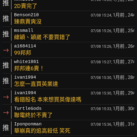
推
2D賣完了
1月前
, 24
Benson210
07/08 15:24,
F
推
臻鼎賣爽沒
1月前
, 25
mssmall
07/08 15:26,
F
推
緯穎、穎崴 不要買錯了
1月前
, 26
a1684114
07/08 15:26,
F
→
99邦邦
1月前
, 27
white1861
07/08 15:27,
F
推
邦邦連6賣！
1月前
, 28
ivan1994
07/08 15:30,
F
推
怎麼一直買英業達
1月前
, 29
ivan1994
07/08 15:30,
F
→
看錯股名 本來想買英偉達嗎
1月前
, 30
TurtleGods
07/08 15:33,
F
→
聯電終於不賣了
1月前
, 31
Iponponman
07/08 15:36,
F
推
華崩真的追高殺低 笑死