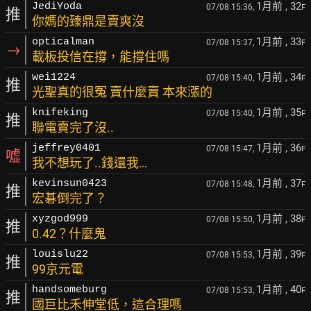
1月前
, 32
JediYoda
07/08 15:36,
F
推
你媽的臻鼎是賣爽沒
1月前
, 33
opticalman
07/08 15:37,
F
→
載板投信在撐，能撐住嗎
1月前
, 34
wei1224
07/08 15:40,
F
推
光聖真的很冤 賣什麼賣 本來漲的
1月前
, 35
knifeking
07/08 15:40,
F
推
聯電賣完了沒..
1月前
, 36
jeffrey0401
07/08 15:47,
F
噓
我不想玩了..錢還我…
1月前
, 37
kevinsun0423
07/08 15:48,
F
推
宏碁倒完了？
1月前
, 38
xyzgod999
07/08 15:50,
F
推
0.42？什麼鬼
1月前
, 39
louislu22
07/08 15:53,
F
推
99京元電
1月前
, 40
handsomeburg
07/08 15:53,
F
推
國巨比禾伸堂低，這合理嗎