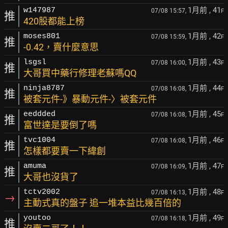
1月前
, 41
w147987
07/08 15:57,
F
推
420股都能上榜
1月前
, 42
moses801
07/08 15:59,
F
推
-0.42，賣什麼意思
1月前
, 43
lsgsl
07/08 16:00,
F
推
大哥買中藥行修理老蘇嗎QQ
1月前
, 44
ninja8787
07/08 16:08,
F
推
被套元件-》暴動元件-〉被套元件
1月前
, 45
eeddded
07/08 16:08,
F
推
富世達是要倒了嗎
1月前
, 46
tvc1004
07/08 16:08,
F
推
怎樣都要賣一下緯創
1月前
, 47
amuma
07/08 16:09,
F
推
大哥也沒貨了
1月前
, 48
tctv2002
07/08 16:13,
F
→
主動式真的盤子 追一堆本益比幾百倍的
1月前
, 49
youtoo
07/08 16:18,
F
推