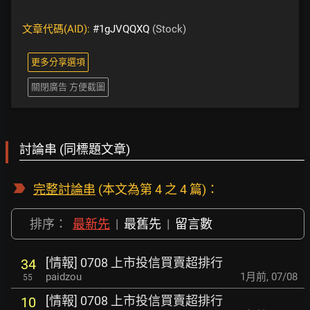
文章代碼(AID):
#1gJVQQXQ
(Stock)
更多分享選項
關閉廣告 方便截圖
討論串 (同標題文章)
完整討論串
(本文為第 4 之 4 篇)：
排序：
最新先
|
最舊先
|
留言數
[情報] 0708 上市投信買賣超排行
34
paidzou
1月前
,
07/08
55
[情報] 0708 上市投信買賣超排行
10