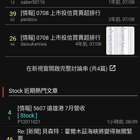
saber50116
1年前
,
07/08
13
[情報] 0708 上市投信買賣超排行
39
paidzou
2年前
,
07/08
62
[情報] 0708 上市投信買賣超排行
26
daisukeniwa
4年前
,
07/08
44
open_in_new
在新視窗開啟完整討論串 (共4篇)
Stock 近期熱門文章
[情報] 5607 遠雄港 7月營收
4
[
Stock
]
5
P12011021
1小時前
,
08/09
Re: [新聞] 貝森特：霍爾木茲海峽將變得無關緊
要
46