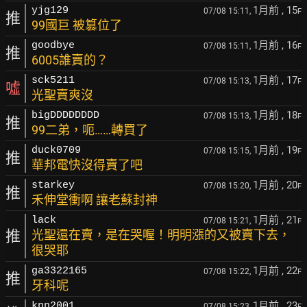
1月前
, 15
yjg129
07/08 15:11,
F
推
99國巨 被篡位了
1月前
, 16
goodbye
07/08 15:11,
F
推
6005誰賣的？
1月前
, 17
sck5211
07/08 15:13,
F
噓
光聖賣爽沒
1月前
, 18
bigDDDDDDDD
07/08 15:13,
F
推
99二弟，呃……轉買了
1月前
, 19
duck0709
07/08 15:15,
F
推
華邦電快沒得賣了吧
1月前
, 20
starkey
07/08 15:20,
F
推
禾伸堂衝啊 讓老蘇封神
1月前
, 21
lack
07/08 15:21,
F
推
光聖還在賣，是在哭喔！明明漲的又被賣下去，
很哭耶
1月前
, 22
ga3322165
07/08 15:22,
F
推
牙科呢
1月前
, 23
knn2001
07/08 15:23,
F