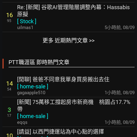
Re: [新聞] 谷歌AI管理階層調整內幕：Hassabis
原擬
16
[
Stock
]
95
uilmas1
5小時前
,
08/09
更多 近期熱門文章 >>
PTT職涯區 即時熱門文章
[閒聊] 爸爸不同意我單身買房搬出去住
14
[
home-sale
]
54
gagaapple510
1小時前
,
08/09
[新聞] 75萬移工撐起房市新商機 桃園占17.7%
帶
3
[
home-sale
]
17
eqqs
1小時前
,
08/09
[請益] 以西門捷運站為中心點的選擇
10