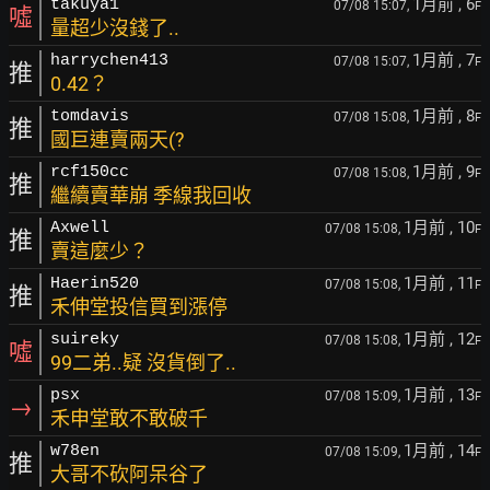
1月前
, 6
takuya1
07/08 15:07,
F
噓
量超少沒錢了..
1月前
, 7
harrychen413
07/08 15:07,
F
推
0.42？
1月前
, 8
tomdavis
07/08 15:08,
F
推
國巨連賣兩天(?
1月前
, 9
rcf150cc
07/08 15:08,
F
推
繼續賣華崩 季線我回收
1月前
, 10
Axwell
07/08 15:08,
F
推
賣這麼少？
1月前
, 11
Haerin520
07/08 15:08,
F
推
禾伸堂投信買到漲停
1月前
, 12
suireky
07/08 15:08,
F
噓
99二弟..疑 沒貨倒了..
1月前
, 13
psx
07/08 15:09,
F
→
禾申堂敢不敢破千
1月前
, 14
w78en
07/08 15:09,
F
推
大哥不砍阿呆谷了