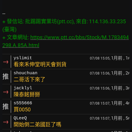
※ 發信站: 批踢踢實業坊(ptt.cc), 來自: 114.136.33.235 
(臺灣)

※ 文章網址: 
https://www.ptt.cc/bbs/Stock/M.1783494
298.A.85A.html
1月前
, 1
yslimit
07/08 15:05,
F
→
看來禾伸堂明天會到貨
1月前
, 2
shouchuan
07/08 15:06,
F
推
二哥活下來了
1月前
, 3
jacklyl
07/08 15:06,
F
→
陳泰銘掰掰
1月前
, 4
s555666
07/08 15:07,
F
推
買0050
1月前
, 5
QLeeQ
07/08 15:07,
F
→
開始倒二弟國巨了嗎