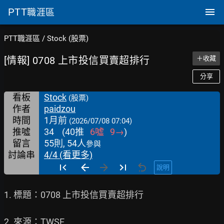
PTT
職涯區
PTT職涯區
/
Stock (股票)
[情報] 0708 上市投信買賣超排行
＋收藏
分享
看板
Stock
(股票)
作者
paidzou
時間
1月前
(2026/07/08 07:04)
推噓
34
(
40
推
6
噓
9
→
)
留言
55則, 54人
參與
討論串
4/4 (看更多)
說明
1. 標題：0708 上市投信買賣超排行

2. 來源：TWSE
