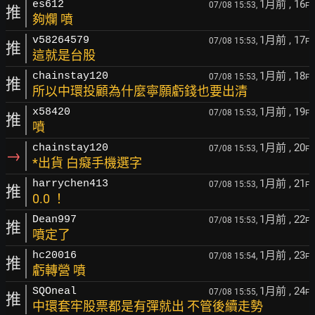
1月前
, 16
es612
07/08 15:53,
F
推
夠爛 噴
1月前
, 17
v58264579
07/08 15:53,
F
推
這就是台股
1月前
, 18
chainstay120
07/08 15:53,
F
推
所以中環投顧為什麼寧願虧錢也要出清
1月前
, 19
x58420
07/08 15:53,
F
推
噴
1月前
, 20
chainstay120
07/08 15:53,
F
→
*出貨 白癡手機選字
1月前
, 21
harrychen413
07/08 15:53,
F
推
0.0 ！
1月前
, 22
Dean997
07/08 15:53,
F
推
噴定了
1月前
, 23
hc20016
07/08 15:54,
F
推
虧轉營 噴
1月前
, 24
SQOneal
07/08 15:55,
F
推
中環套牢股票都是有彈就出 不管後續走勢