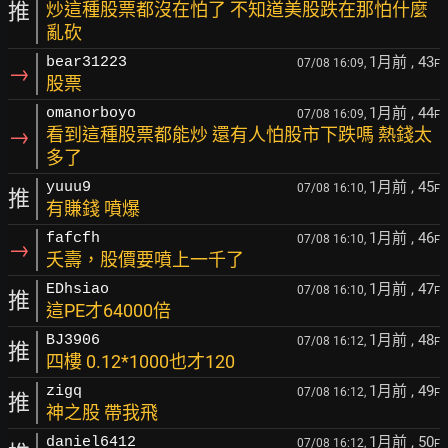
推
炒這種股票都沒在怕了 不知道美股跌在那怕什麼
亂砍
1月前
, 43
bear31223
07/08 16:09,
F
→
股票
1月前
, 44
omanorboyo
07/08 16:09,
F
→
看到這種股票都能炒 還有人怕股市下跌嗎 熱錢太
多了
1月前
, 45
yuuu9
07/08 16:10,
F
推
有賺錢 噴爆
1月前
, 46
fafcfh
07/08 16:10,
F
→
夭壽，股價要噴上一千了
1月前
, 47
EDhsiao
07/08 16:10,
F
推
這PE才64000倍
1月前
, 48
BJ3906
07/08 16:12,
F
推
四樓 0.12*1000也才120
1月前
, 49
zigq
07/08 16:12,
F
推
神之股 帶我飛
1月前
, 50
daniel6412
07/08 16:12,
F