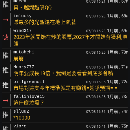
1月前
, 67
mecca
07/08 16:21,
F
推
真‧越爛越噴QQ
1月前
, 68
imlucky
07/08 16:23,
F
→
賺最多的光聖還在地上趴著
1月前
, 69
wind317
07/08 16:23,
F
噓
2023年就開始在炒的股票,2027年才開始有獲利,真
強
1月前
, 70
mutohchi
07/08 16:25,
F
推
崩崩
1月前
, 71
Henry777
07/08 16:31,
F
推
明年要成長19倍，我倒是要看看到底多會噴
1月前
, 72
billgreenoil
07/08 16:35,
F
推
市場對這支今年標準就是有賺錢=超乎預期= =
1月前
, 73
fallinlove15
07/08 16:35,
F
→
這什麼垃圾？
1月前
, 74
slluu2
07/08 16:36,
F
推
*10000
1月前
, 75
viorc
07/08 16:41,
F
推