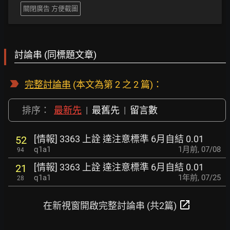
關閉廣告 方便截圖
討論串 (同標題文章)
完整討論串
(本文為第 2 之 2 篇)：
排序：
最新先
|
最舊先
|
留言數
[情報] 3363 上詮 達注意標準 6月自結 0.01
52
q1a1
1月前
,
07/08
94
[情報] 3363 上詮 達注意標準 6月自結 0.01
21
q1a1
1年前
,
07/25
28
open_in_new
在新視窗開啟完整討論串 (共2篇)