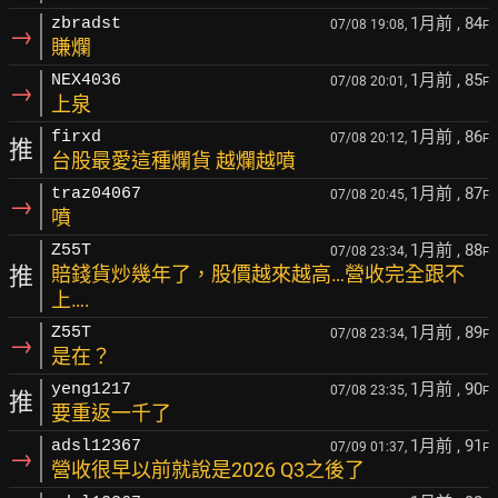
1月前
, 84
zbradst
07/08 19:08,
F
→
賺爛
1月前
, 85
NEX4036
07/08 20:01,
F
→
上泉
1月前
, 86
firxd
07/08 20:12,
F
推
台股最愛這種爛貨 越爛越噴
1月前
, 87
traz04067
07/08 20:45,
F
→
噴
1月前
, 88
Z55T
07/08 23:34,
F
推
賠錢貨炒幾年了，股價越來越高…營收完全跟不
上….
1月前
, 89
Z55T
07/08 23:34,
F
→
是在？
1月前
, 90
yeng1217
07/08 23:35,
F
推
要重返一千了
1月前
, 91
adsl12367
07/09 01:37,
F
→
營收很早以前就說是2026 Q3之後了