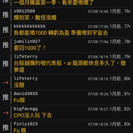
一個月賺贏第一季，看來要噴爛了
1月前
, 76
s9812508
07/08 16:44,
F
推
爛到笑，難怪漲爛
1月前
, 77
kkkkkkkkkkkk
07/08 17:08,
F
推
負都能噴1000 轉虧為盈 準備噴到宇宙去
1月前
, 78
jumilin927
07/08 17:44,
F
推
要回1000了！
1月前
, 79
lifeterry
07/08 18:19,
F
推
台股越爛約噴代表股，ai 龍頭都休息多久了，做
夢還
1月前
, 80
lifeterry
07/08 18:19,
F
→
沒醒
1月前
, 81
david3033
07/08 18:24,
F
推
Fu糗
1月前
, 82
bigfacegg
07/08 18:27,
F
→
CPO沒人玩 下去
1月前
, 83
finly1023
07/08 18:29,
F
推
Fu 糗