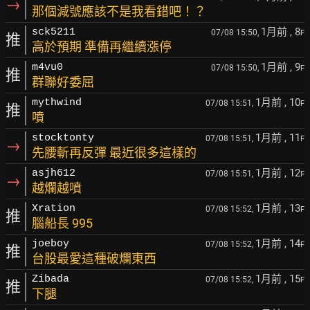
→
那個減號應該不是我看錯吧！？
1月前
, 8
sck5211
07/08 15:50,
F
推
高於預期 準備再繼續漲停
1月前
, 9
m4vu0
07/08 15:50,
F
推
群聯好委屈
1月前
, 10
mythwind
07/08 15:51,
F
推
噴
1月前
, 11
stocktonty
07/08 15:51,
F
→
先腰斬再反彈 最近很多這樣的
1月前
, 12
asjh612
07/08 15:51,
F
→
越爛越噴
1月前
, 13
Xration
07/08 15:52,
F
推
腦船長 995
1月前
, 14
joeboy
07/08 15:52,
F
推
台股最愛這種破爛東西
1月前
, 15
Zibada
07/08 15:52,
F
推
下腿