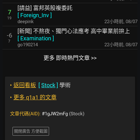
[請益] 富邦英股複委託
7
[
Foreign_Inv
]
19
deepink
22小時前
,
08/07
[新聞] 不熬夜、獨門心法應考 高中畢業前拚上
-6
[
Examination
]
7
go190214
22小時前
,
08/07
更多 即時熱門文章 >>
‣
返回看板
[
Stock
]
學術
‣
更多 q1a1 的文章
文章代碼(AID):
#1gJW2mFg
(Stock)
關閉廣告 方便截圖