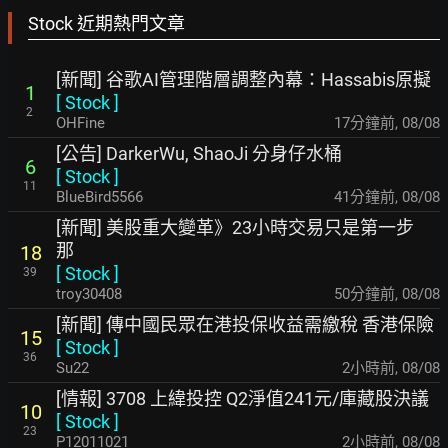
Stock 近期熱門文章
[新聞] 谷歌AI管理階層調整內幕：Hassabis原擬
1
[
Stock
]
2
OHFine
17分鐘前
,
08/08
[公告] DarkerWu, ShaoJi 分身仔水桶
6
[
Stock
]
11
BlueBird5566
41分鐘前
,
08/08
[新聞] 美股重大變革》23小時交易只是第一步
那
18
[
Stock
]
39
troy30408
50分鐘前
,
08/08
[新聞] 傳中國民眾在港投保收益需繳稅 香港保險
15
[
Stock
]
36
Su22
2小時前
,
08/08
[情報] 3708 上緯投控 Q2淨值241元/庫藏股決議
10
[
Stock
]
23
P12011021
2小時前
,
08/08