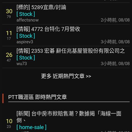
[標的] 5289宜鼎/討論
30
[
Stock
]
79
affectsnow
2小時前
,
08/08
[情報] 4772 台特化 7月營收
11
[
Stock
]
17
aspirev3
3小時前
,
08/08
[情報] 2353 宏碁 辭任兆基屋管股份有限公司之
26
[
Stock
]
47
wu73
3小時前
,
08/08
更多 近期熱門文章 >>
PTT職涯區 即時熱門文章
[新聞] 台中房市掀賠售潮？數據揭「海線一面
倒、
10
[
home-sale
]
23