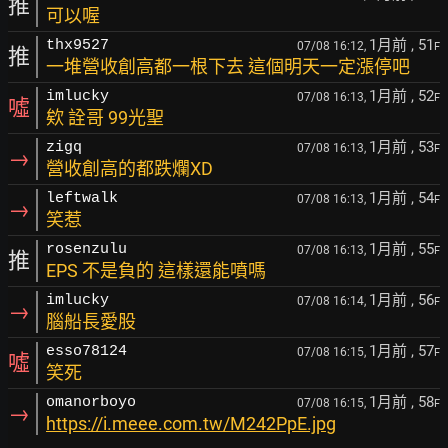
推
可以喔
1月前
, 51
thx9527
07/08 16:12,
F
推
一堆營收創高都一根下去 這個明天一定漲停吧
1月前
, 52
imlucky
07/08 16:13,
F
噓
欸 詮哥 99光聖
1月前
, 53
zigq
07/08 16:13,
F
→
營收創高的都跌爛XD
1月前
, 54
leftwalk
07/08 16:13,
F
→
笑惹
1月前
, 55
rosenzulu
07/08 16:13,
F
推
EPS 不是負的 這樣還能噴嗎
1月前
, 56
imlucky
07/08 16:14,
F
→
腦船長愛股
1月前
, 57
esso78124
07/08 16:15,
F
噓
笑死
1月前
, 58
omanorboyo
07/08 16:15,
F
→
https://i.meee.com.tw/M242PpE.jpg