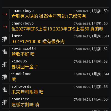
1月前
, 59
omanorboyo
07/08 16:15,
F
→
看到有人貼的 雖然今年可能1元都沒有
1月前
, 60
omanorboyo
07/08 16:16,
F
→
但2027年EPS上看18 2028年EPS上看50 真的嗎
1月前
, 61
lmc66
07/08 16:17,
F
推
0.01*12*10000 還有很多肉
1月前
, 62
kevinacc084
07/08 16:18,
F
推
營收不好 噴
1月前
, 63
kidd085
07/08 16:19,
F
推
要噴回千金了
1月前
, 64
windblood
07/08 16:19,
F
推
噴
1月前
, 65
softwords
07/08 16:20,
F
推
未來無可限量 噴
1月前
, 66
doublecc
07/08 16:21,
F
推
這樣才對味 噴