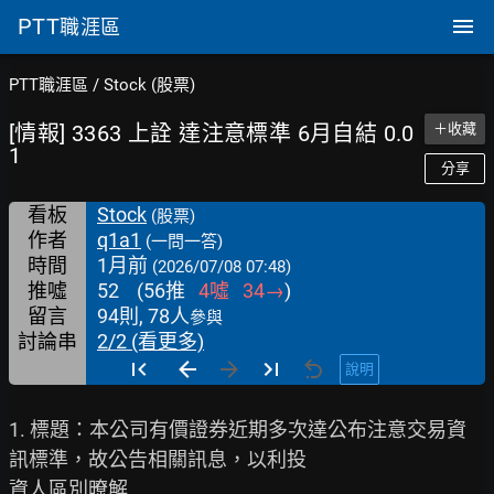
PTT
職涯區
PTT職涯區
/
Stock (股票)
[情報] 3363 上詮 達注意標準 6月自結 0.0
＋收藏
1
分享
看板
Stock
(股票)
作者
q1a1
(一問一答)
時間
1月前
(2026/07/08 07:48)
推噓
52
(
56
推
4
噓
34
→
)
留言
94則, 78人
參與
討論串
2/2 (看更多)
說明
1. 標題：本公司有價證券近期多次達公布注意交易資
訊標準，故公告相關訊息，以利投

資人區別暸解
