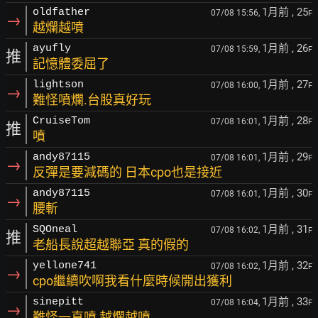
1月前
, 25
oldfather
07/08 15:56,
F
→
越爛越噴
1月前
, 26
ayufly
07/08 15:59,
F
推
記憶體委屈了
1月前
, 27
lightson
07/08 16:00,
F
→
難怪噴爛.台股真好玩
1月前
, 28
CruiseTom
07/08 16:01,
F
推
噴
1月前
, 29
andy87115
07/08 16:01,
F
→
反彈是要減碼的 日本cpo也是接近
1月前
, 30
andy87115
07/08 16:01,
F
→
腰斬
1月前
, 31
SQOneal
07/08 16:02,
F
推
老船長說超越聯亞 真的假的
1月前
, 32
yellone741
07/08 16:02,
F
→
cpo繼續吹啊我看什麼時候開出獲利
1月前
, 33
sinepitt
07/08 16:04,
F
→
難怪一直噴 越爛越噴