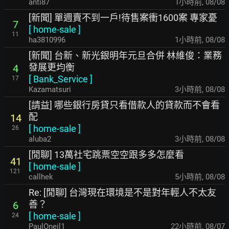
anti87
1小時前
,
08/08
[新聞] 單週賣不到一戶!待售案衝1600案 專家憂
7
[
home-sale
]
11
ha3810996
1小時前
,
08/08
[新聞] 台新、新光銀明年元旦合併 林維俊：業務
發展更均衡
4
[
Bank_Service
]
17
Kazamatsuri
3小時前
,
08/08
[請益] 哪些銀行房貸只看借款人的貸款而不會看
配
14
[
home-sale
]
26
aluba2
3小時前
,
08/08
[閒聊] 13萬社宅跳票空空跟多多怎麼看
41
[
home-sale
]
121
callhek
5小時前
,
08/08
Re: [閒聊] 台灣現在環境是不是對年輕人不太友
善？
6
[
home-sale
]
24
PaulOneil1
22小時前
,
08/07