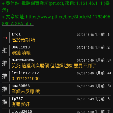
※ 發信站: 批踢踢實業坊(ptt.cc), 來自: 1.161.46.111 (臺
灣)

※ 文章網址: 
https://www.ptt.cc/bbs/Stock/M.1783496
880.A.3EA.html
1月前
, 1
tmdl
07/08 15:48,
F
→
高於預期 噴
1月前
, 2
URGE1018
07/08 15:48,
F
推
賺錢 噴噴
1月前
, 3
MWMWMWMWMW
07/08 15:49,
F
推
笑死 這獲利高股價 但越爛越噴 要買不到了
1月前
, 4
leslie121212
07/08 15:49,
F
推
0.01*12*1000
1月前
, 5
aaa80563
07/08 15:49,
F
推
業績未反應 噴
1月前
, 6
fp737
07/08 15:49,
F
推
有賺就好
1月前
, 7
cloud2015
07/08 15:50,
F