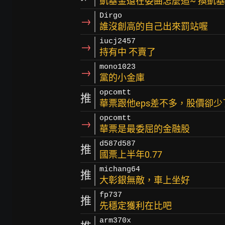
凱基金還在委曲怎麼追~ 換凱
Dirgo
→
誰沒創高的自己出來罰站喔
iucj2457
→
持有中 不賣了
mono1023
→
黨的小金庫
opcomtt
推
華票跟他eps差不多，股價卻
opcomtt
→
華票是最委屈的金融股
d587d587
推
國票上半年0.77
michang64
推
大彰銀無敵，車上坐好
fp737
推
先穩定獲利在比吧
arm370x