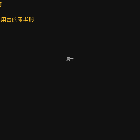
偷
不用賣的養老股
廣告