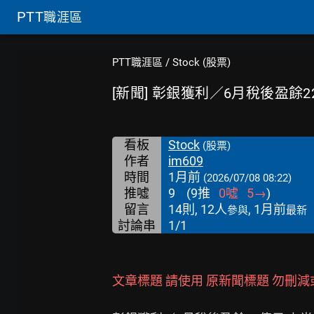
PTT
職涯區
PTT職涯區
/
Stock (股票)
[新聞] 彰銀獲利／6月稅後盈餘2
看板
Stock
(股票)
作者
im609
時間
1月前
(2026/07/08 08:22)
推噓
9
(
9
推
0
噓
5
→
)
留言
14則, 12人
, 1月前
參與
最新
討論串
1/1
文章標題 請使用 原新聞標題 勿刪減