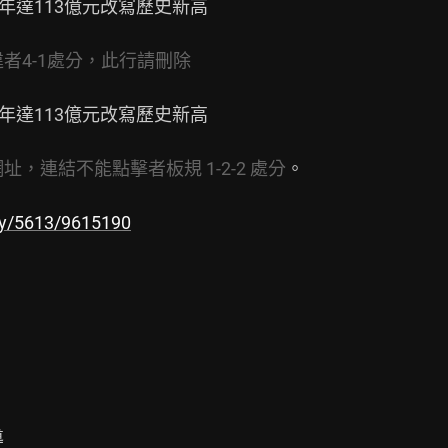
年達113億元改寫歷史新高

者4-1處分，此行請刪除
年達113億元改寫歷史新高

，連結不能點擊者板規 1-2-2 處分
。

ry/5613/9615190

