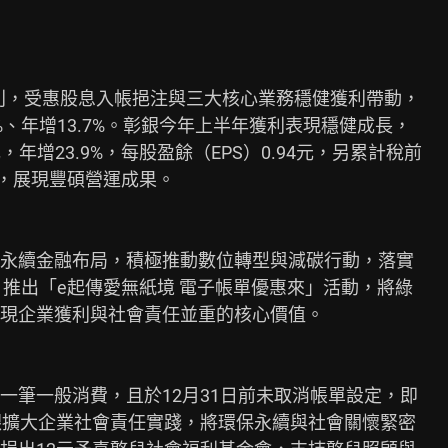
獲利，受惠股息入帳挹注與三大核心業務穩健獲利帶動，

8%、年增13.7%。彰銀今年上半年獲利表現穩健成長，

，年增23.9%，每股盈餘（EPS）0.94元，另累計稅前

錄，展現豐碩營運成果。

永續金融布局，積極推動數位轉型與減碳行動，落實

1日推出「e起傳愛無紙境 電子帳單優惠來」活動，將綠

現企業獲利與社會責任並重的核心價值。

筆一般消費，且於12月31日前未取消帳單設定，即

銀擴大企業社會責任實踐，將環保永續與社會關懷緊密
