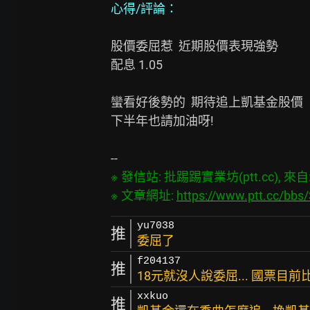
心得/評論：
股價委屈惹  近期股價表現強勢

配息 1.05

蠻看好後勢的  期待追上凱基金股價

下半年也請加油呀!

※ 發信站: 批踢踢實業坊(ptt.cc), 來自: 2
※ 文章網址: 
https://www.ptt.cc/bb
yu7038
推
委屈了
f204137
推
18元就沒人說委屈... 國票目
xxkuo
推