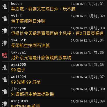
1月前
, 31
hosen
07/08 16:31,
F
推
華崩電，群創又在隔日沖、玩不膩
1月前
, 32
VVizZ
07/08 16:31,
F
推
包子華邦隔日沖喔
1月前
, 33
trogtor
07/08 16:32,
F
推
但投信今天還是賣國巨給小兒接，連2日買英業達
1月前
, 34
jk456jk
07/08 16:32,
F
推
長榮航空挖到石油膩
1月前
, 35
takuya1
07/08 16:33,
F
噓
另外京元電是什麼很賤的股票嗎
1月前
, 36
ayai555
07/08 16:33,
F
推
99 包子
1月前
, 37
wei1224
07/08 16:34,
F
推
99 光聖 99 景碩
1月前
, 38
jingyen
07/08 16:34,
F
推
外資都把主動當提款機
1月前
, 39
ai6j8tos
07/08 16:34,
F
推
99力GG 99黃董