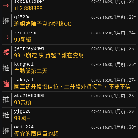
1月前
, 22
socialloser
07/08 16:29,
F
→
正2 888888
1月前
, 23
q2520q
07/08 16:30,
F
推
瑤姐這陣子真的好慘QQ
1月前
, 24
zzooazsx
07/08 16:30,
F
→
99新纖
1月前
, 25
jeffrey0401
07/08 16:30,
F
噓
99華崩電 咦 買超？誰在賣啊
1月前
, 26
kungwei
07/08 16:30,
F
推
主動脈第二天
1月前
, 27
takuya1
07/08 16:30,
F
噓
國巨初升段投信拉，主升段外資接手，不要不信
1月前
, 28
abc21086999
07/08 16:31,
F
推
99景碩
1月前
, 29
yjg129
07/08 16:31,
F
推
99國巨
1月前
, 30
wei1224
07/08 16:31,
F
推
便宜的國巨買的超