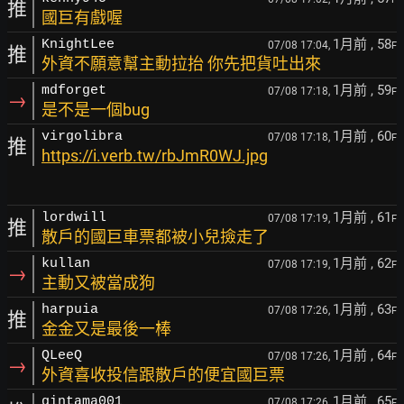
推
國巨有戲喔
1月前
, 58
KnightLee
07/08 17:04,
F
推
外資不願意幫主動拉抬 你先把貨吐出來
1月前
, 59
mdforget
07/08 17:18,
F
→
是不是一個bug
1月前
, 60
virgolibra
07/08 17:18,
F
推
https://i.verb.tw/rbJmR0WJ.jpg
1月前
, 61
lordwill
07/08 17:19,
F
推
散戶的國巨車票都被小兒撿走了
1月前
, 62
kullan
07/08 17:19,
F
→
主動又被當成狗
1月前
, 63
harpuia
07/08 17:26,
F
推
金金又是最後一棒
1月前
, 64
QLeeQ
07/08 17:26,
F
→
外資喜收投信跟散戶的便宜國巨票
1月前
, 65
gintama001
07/08 17:26,
F