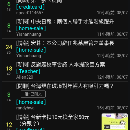
[問題] 第一張卡提問
6
[
creditcard
]
13
spear0114657
10小時前
,
08/07
[新聞] 中央日報：兩個人聯手才能階級躍升
8
[
home-sale
]
14
Yishanhuang
11小時前
,
08/07
[情報] 宏碁：本公司辭任兆基屋管之董事長
24
[
home-sale
]
35
Yishanhuang
12小時前
,
08/07
[新聞] 反對廢校事會議 人本提改善方案
18
[
Teacher
]
42
Allen320
12小時前
,
08/07
[閒聊] 台灣現在環境對年輕人有吸引力嗎？
3
已刪文
14
[
home-sale
]
randyhwa
15小時前
,
08/07
[情報] 台新卡扣10元換全家50元
（分眾？）
12
16