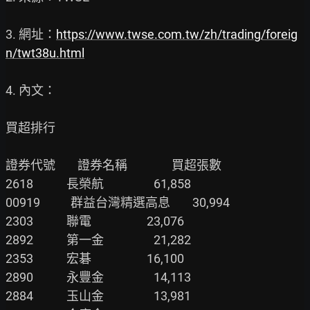
3. 網址：
https://www.twse.com.tw/zh/trading/foreig
n/twt38u.html
4. 內文：

買超排行

證券代號        證券名稱                買超張數

2618            長榮航                  61,858

00919           群益台灣精選高息        30,994

2303            聯電                    23,076

2892            第一金                  21,282

2353            宏碁                    16,100

2890            永豐金                  14,113

2884            玉山金                  13,981
