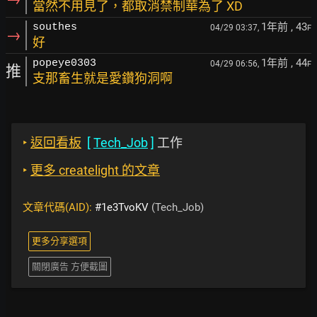
當然不用見了，都取消禁制華為了 XD
1年前
, 43
southes
04/29 03:37,
F
→
好
1年前
, 44
popeye0303
04/29 06:56,
F
推
支那畜生就是愛鑽狗洞啊
‣
返回看板
[
Tech_Job
]
工作
‣
更多 createlight 的文章
文章代碼(AID):
#1e3TvoKV
(Tech_Job)
更多分享選項
關閉廣告 方便截圖