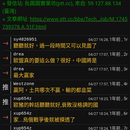
※ 發信站: 批踢踢實業坊(ptt.cc), 來自: 59.127.88.134 
(臺灣)

※ 文章網址: 
https://www.ptt.cc/bbs/Tech_Job/M.1745
739378.A.51F.html
1年前
, 1
sy4826951
04/27 16:28,
F
→
聽聽就好，過一段時間又可以見面了
1年前
, 2
drea
04/27 17:07,
F
→
歐盟真的要這么做？很好，中國將是
1年前
, 3
drea
04/27 17:07,
F
→
最大贏家
1年前
, 4
Westzone
04/27 17:57,
F
推
贏阿，土共哪次不贏，輸的都韭菜
1年前
, 5
xup654z
04/27 18:23,
F
推
歐豬的幹話聽聽就好,衰敗沒格調的國
1年前
, 6
xup654z
04/27 18:24,
F
→
家...烏俄戰爭後就被摸透了
1年前
, 7
xup654z
04/27 18:24,
F