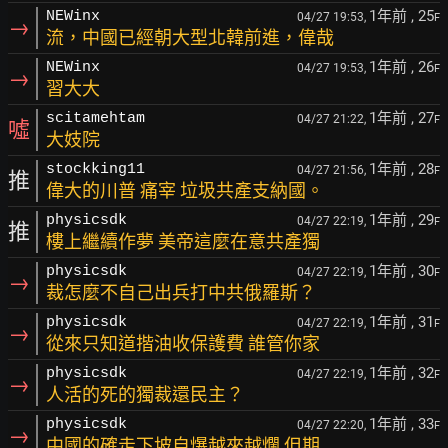
1年前
, 25
NEWinx
04/27 19:53,
F
→
流，中國已經朝大型北韓前進，偉哉
1年前
, 26
NEWinx
04/27 19:53,
F
→
習大大
1年前
, 27
scitamehtam
04/27 21:22,
F
噓
大妓院
1年前
, 28
stockking11
04/27 21:56,
F
推
偉大的川普 痛宰 垃圾共產支納國。
1年前
, 29
physicsdk
04/27 22:19,
F
推
樓上繼續作夢 美帝這麼在意共產獨
1年前
, 30
physicsdk
04/27 22:19,
F
→
裁怎麼不自己出兵打中共俄羅斯？
1年前
, 31
physicsdk
04/27 22:19,
F
→
從來只知道揩油收保護費 誰管你家
1年前
, 32
physicsdk
04/27 22:19,
F
→
人活的死的獨裁還民主？
1年前
, 33
physicsdk
04/27 22:20,
F
→
中國的確走下坡自爆越來越爛 但期