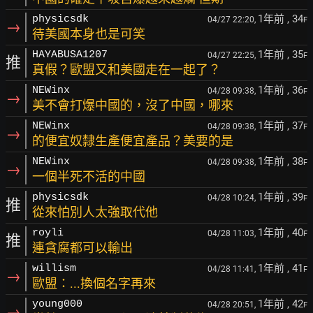
1年前
, 34
physicsdk
04/27 22:20,
F
→
待美國本身也是可笑
1年前
, 35
HAYABUSA1207
04/27 22:25,
F
推
真假？歐盟又和美國走在一起了？
1年前
, 36
NEWinx
04/28 09:38,
F
→
美不會打爆中國的，沒了中國，哪來
1年前
, 37
NEWinx
04/28 09:38,
F
→
的便宜奴隸生產便宜產品？美要的是
1年前
, 38
NEWinx
04/28 09:38,
F
→
一個半死不活的中國
1年前
, 39
physicsdk
04/28 10:24,
F
推
從來怕別人太強取代他
1年前
, 40
royli
04/28 11:03,
F
推
連貪腐都可以輸出
1年前
, 41
willism
04/28 11:41,
F
→
歐盟：...換個名字再來
1年前
, 42
young000
04/28 20:51,
F
→