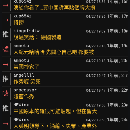
1年前
, 16
xup654z
04/27 18:36,
F
→
演給你看了…買中國貨再貼個牌大撈
1年前
, 17
xup654z
04/27 18:36,
F
→
特撈
1年前
, 18
kingofsdtw
04/27 19:09,
F
推
說過笑話： 德國製造
1年前
, 19
amnotu
04/27 19:18,
F
噓
大紀元哈哈哈 先關心自己吧 都要被
1年前
, 20
amnotu
04/27 19:18,
F
→
美國抄家了
1年前
, 21
angellll
04/27 19:47,
F
推
作秀喔 笑死
1年前
, 22
processor
04/27 19:47,
F
噓
賤畜作秀
1年前
, 23
NEWinx
04/27 19:53,
F
推
中國原本的確很可能崛起，但在習大
1年前
, 24
NEWinx
04/27 19:53,
F
→
大英明領導下，通縮、失業、產業外