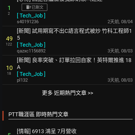
1
已刪文
2
[
Tech_Job
]
s40191236
2天前
,
08/04
[新聞] 試用期寫不出C語言程式被炒 竹科工程師1
5
49
[
Tech_Job
]
122
qazxc1156892
3天前
,
08/03
[新聞] 良率突破、訂單拉回自家！英特爾推進 18
A
10
[
Tech_Job
]
18
pl132
3天前
,
08/03
更多 近期熱門文章 >>
PTT職涯區 即時熱門文章
[情報] 6913 鴻呈 7月營收