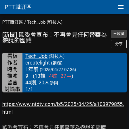
PTT
職涯區
PTT職涯區
/
Tech_Job (科技人)
[新聞] 歐委會宣布：不再會見任何替華為
＋收藏
遊說的團
體
分享
看板
Tech_Job
(科技人)
作者
createlight
(創輝)
時間
1年前
(2025/04/27 07:36)
推噓
9
(
13
推
4
噓
27
→
)
留言
44則, 20人
參與
討論串
1/1
https://www.ntdtv.com/b5/2025/04/25/a103979855.
html
歐委會宣布：不再會見任何替華為遊說的團體
