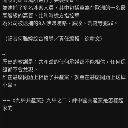
開設的辦公場所進行了突襲搜查，

並逮捕了多名涉案人員，其中包括華為在歐洲的一名最
高層級的高管。比利時檢方指控華

為公司被逮捕的8人涉嫌賄賂、腐敗、洗錢等犯罪。

（記者何雅婷綜合報導／責任編輯：徐耕文）

--

歷史的教訓是：共產黨的任何承諾都不能相信，任何保
證都不會兌現。

誰在甚麼問題上相信了共產黨，就會在甚麼問題上送掉
小命。

——《九評共產黨》九評之二：評中國共產黨是怎樣起
家的
