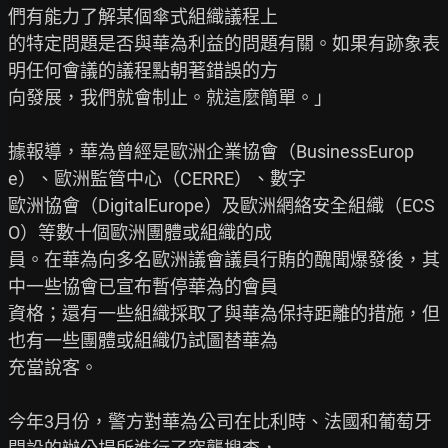
們有能力了解某個傘式組織議程上

的特定問題是否與華為利益的問題有關。如果有跡象表
明任何會議的議程點朝著錯誤的方

向發展，我們就會制止。就這麼簡單。」

據報導，華為曾經是歐洲企業協會（BusinessEurop
e）、歐洲監管中心（CERRE）、數字

歐洲協會（DigitalEurope）及歐洲網絡安全組織（ECS
O）等數十個歐洲團體或組織的成

員。在華為向多名歐洲議會議員行賄的醜聞爆發後，其
中一些協會已宣布暫停華為的會員

資格；還有一些組織採取了與華為保持距離的措施，但
也有一些團體或組織仍試圖替華為

充當說客。

今年3月份，警方對華為公司在比利時、法國和葡萄牙