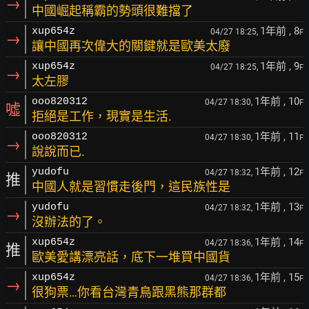
→
中國崛起稱霸的勢頭很難擋了
1年前
, 8
xup654z
04/27 18:25,
F
→
讓中國再次偉大的關鍵就是歐美太廢
1年前
, 9
xup654z
04/27 18:25,
F
→
太左膠
1年前
, 10
ooo820312
04/27 18:30,
F
噓
拒絕是工作，現實是生活.
1年前
, 11
ooo820312
04/27 18:30,
F
→
說說而已.
1年前
, 12
yudofu
04/27 18:32,
F
推
中國人就是習慣走後門，這民族性是
1年前
, 13
yudofu
04/27 18:32,
F
→
沒辦法的了。
1年前
, 14
xup654z
04/27 18:36,
F
推
歐美愛講漂亮話，底下一堆買中國貨
1年前
, 15
xup654z
04/27 18:36,
F
→
很狗票…你看台灣青鳥跟黑熊那群都