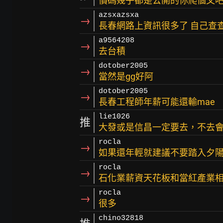
價碼幾乎都是公開的你爬個文
azsxazsxa
→
長春網路上資訊很多了 自己查
a9564208
→
去台積
dotober2005
→
當然是gg好阿
dotober2005
→
長春工程師年薪可能還輸mae
lie1026
推
大發或是信昌一定要去，不去
rocla
→
如果還年輕就建議不要踏入夕
rocla
→
石化業薪資天花板和當紅產業
rocla
→
很多
chino32818