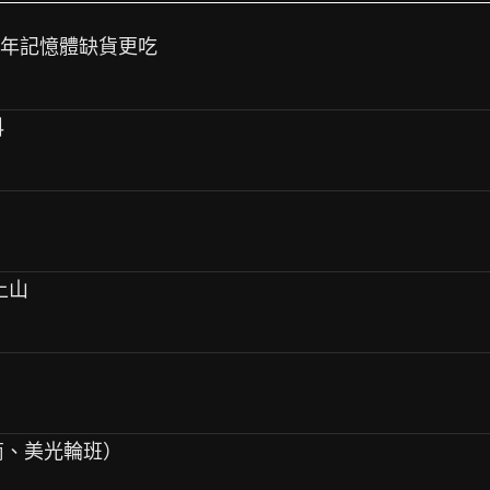
明年記憶體缺貨更吃
科
或上山
護商、美光輪班）