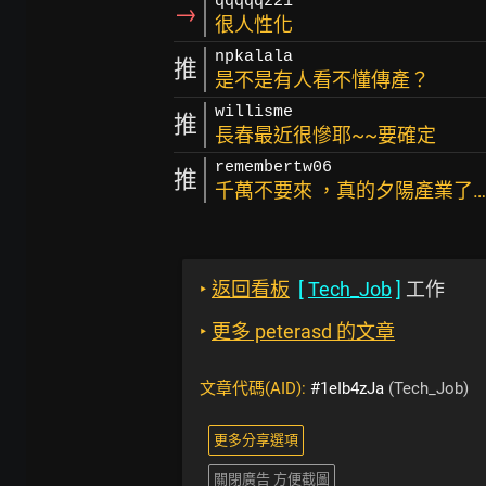
qqqqqz21
→
很人性化
npkalala
推
是不是有人看不懂傳產？
willisme
推
長春最近很慘耶~~要確定
remembertw06
推
千萬不要來 ，真的夕陽產業了…
‣
返回看板
[
Tech_Job
]
工作
‣
更多 peterasd 的文章
文章代碼(AID):
#1eIb4zJa
(Tech_Job)
更多分享選項
關閉廣告 方便截圖