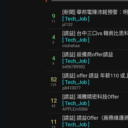
[新聞] 華邦電陳沛銘預警：
9
[
Tech_Job
]
11
pl132
[請益] 台中三口vs 韓商比思
4
[
Tech_Job
]
5
muhahaa
[請益] 設備商offer請益
4
[
Tech_Job
]
9
b456789902
[請益] offer 請益 年薪110 
52
[
Tech_Job
]
135
p8410077
[請益] 鴻騰精密科技Offer
12
[
Tech_Job
]
45
APPLEin5566
[請益] 請益Offer（廠務維
11
[
Tech_Job
]
13