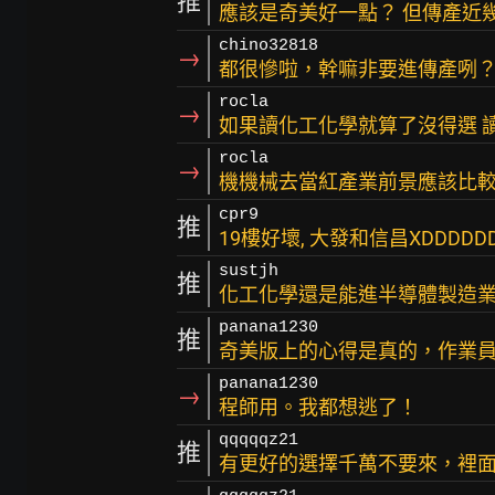
推
應該是奇美好一點？ 但傳產近
chino32818
→
都很慘啦，幹嘛非要進傳產咧
rocla
→
如果讀化工化學就算了沒得選 
rocla
→
機機械去當紅產業前景應該比
cpr9
推
19樓好壞, 大發和信昌XDDDDD
sustjh
推
化工化學還是能進半導體製造
panana1230
推
奇美版上的心得是真的，作業
panana1230
→
程師用。我都想逃了！
qqqqqz21
推
有更好的選擇千萬不要來，裡