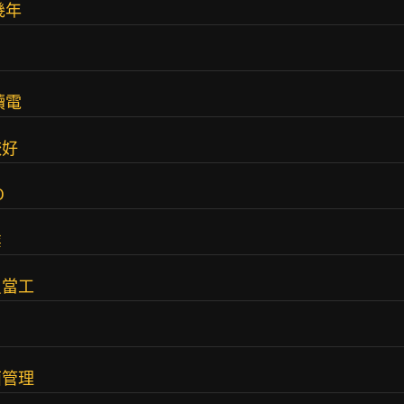
幾年
？
讀電
較好
D
業
員當工
面管理