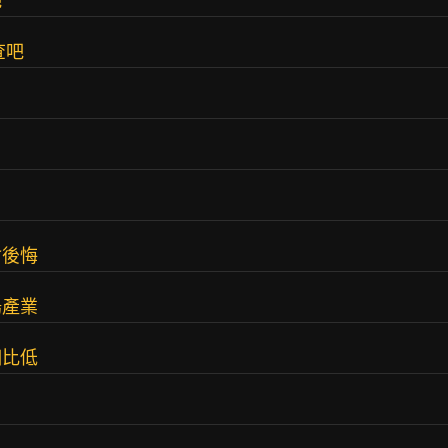
吧
查吧
會後悔
陽產業
相比低