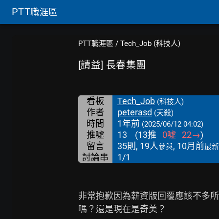
PTT
職涯區
PTT職涯區
/
Tech_Job (科技人)
[請益] 長春集團
看板
Tech_Job
(科技人)
作者
peterasd
(天殺)
時間
1年前
(2025/06/12 04:02)
推噓
13
(
13
推
0
噓
22
→
)
留言
35則, 19人
, 10月前
參與
最新
討論串
1/1
非常抱歉因為薪資版回覆應該不多所
嗎？還是現在是奇美？
