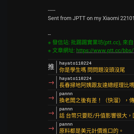
-----

Sent from JPTT on my Xiaomi 22101
※ 發信站: 批踢踢實業坊(ptt.cc), 來自: 4
※ 文章網址: 
https://www.ptt.cc/bb
hayato110224
推
你是學生嗎 問問題沒頭沒尾
hayato110224
→
長春掃地阿姨跟友達總經理比
pannn
→
換老闆之後有差！（快溜），
pannn
→
話 台幣只要貶/升值影響很大，
pannn
→
原料都是美元計價進口的。