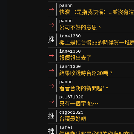
pannn
→
快溜 （是指我快溜）…並沒有
pannn
→
公司不好的意思。
ian41360
推
樓上是指台幣33的時候買一堆
ian41360
→
報價報出去了
ian41360
→
結果收錢時台幣30嗎？
pannn
→
看看台朔的新聞喔^ ^
pti671020
→
只有一個字 逃～
csgod1325
推
台積最好吧
lafel
推