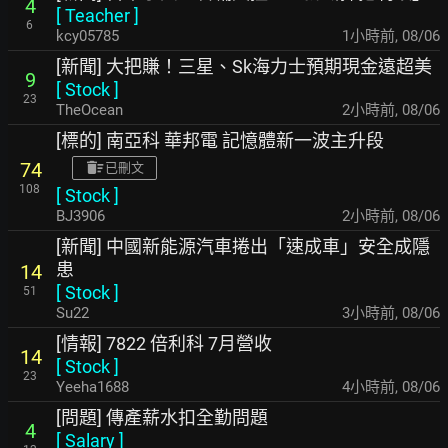
4
[
Teacher
]
6
kcy05785
1小時前
,
08/06
[新聞] 大把賺！三星、Sk海力士預期現金遠超美
9
[
Stock
]
23
TheOcean
2小時前
,
08/06
[標的] 南亞科 華邦電 記憶體新一波主升段
74
已刪文
108
[
Stock
]
BJ3906
2小時前
,
08/06
[新聞] 中國新能源汽車捲出「速成車」安全成隱
患
14
[
Stock
]
51
Su22
3小時前
,
08/06
[情報] 7822 倍利科 7月營收
14
[
Stock
]
23
Yeeha1688
4小時前
,
08/06
[問題] 傳產薪水扣全勤問題
4
[
Salary
]