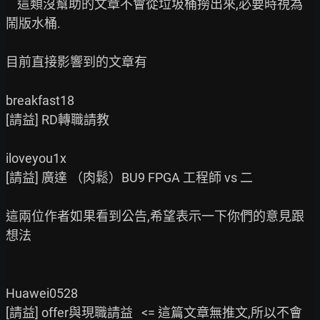
    這類沒幫助的文章不會從垃圾桶撈出來,必要時視為
鬧版水桶.

目前直接影響到的文章有

breakfast18

[請益] RD轉職請教

iloveyou1x

[請益] 廣達 （肉鬆）BU9 FPGA 工程師 vs 二

這兩位作者如果看到公告,希望表示一下你們的意見跟
想法

Huawei0528

[請益] offer與現職請益   <= 這篇文章無推文,所以不會