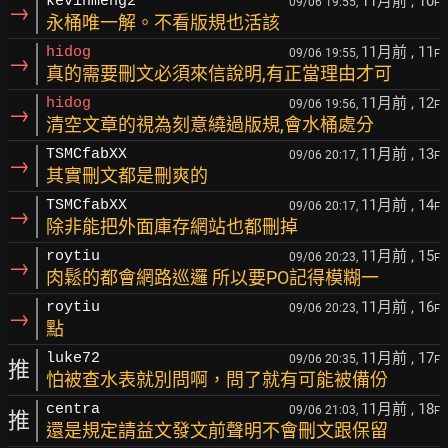
11月前
, 10
kevinmeng2
09/06 19:55,
F
→
永桶唯一解。不看版規也活該
11月前
, 11
hidog
09/06 19:55,
F
→
真的需要刪文必須來信說明,有正當理由才可
11月前
, 12
hidog
09/06 19:56,
F
→
清空文章的視為刻意繞過版規,會水桶處分
11月前
, 13
TSMCfabXX
09/06 20:17,
F
→
其實刪文都是刪爽的
11月前
, 14
TSMCfabXX
09/06 20:17,
F
→
除非能把外面庫存網站也都刪掉
11月前
, 15
roytiu
09/06 20:23,
F
→
肉鬆的都會網路巡邏 所以要PO記得模糊一
11月前
, 16
roytiu
09/06 20:23,
F
→
點
11月前
, 17
luke72
09/06 20:35,
F
推
怕被查水表就別問啊，問了就有可能被備份
11月前
, 18
centra
09/06 21:03,
F
推
還是規定請益文發文前聲明不會刪文跟保留