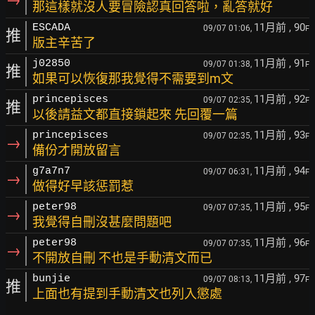
那這樣就沒人要冒險認真回答啦，亂答就好
11月前
, 90
ESCADA
09/07 01:06,
F
推
版主辛苦了
11月前
, 91
j02850
09/07 01:38,
F
推
如果可以恢復那我覺得不需要到m文
11月前
, 92
princepisces
09/07 02:35,
F
推
以後請益文都直接鎖起來 先回覆一篇
11月前
, 93
princepisces
09/07 02:35,
F
→
備份才開放留言
11月前
, 94
g7a7n7
09/07 06:31,
F
→
做得好早該惩罰惹
11月前
, 95
peter98
09/07 07:35,
F
→
我覺得自刪沒甚麼問題吧
11月前
, 96
peter98
09/07 07:35,
F
→
不開放自刪 不也是手動清文而已
11月前
, 97
bunjie
09/07 08:13,
F
推
上面也有提到手動清文也列入懲處