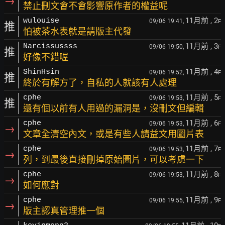
→
禁止刪文會不會影響原作者的權益呢
11月前
, 2
wulouise
09/06 19:41,
F
推
怕被茶水表就是請版主代發
11月前
, 3
Narcissussss
09/06 19:50,
F
推
好像不錯喔
11月前
, 4
ShinHsin
09/06 19:52,
F
推
終於有解方了，自私的人就該有人處理
11月前
, 5
cphe
09/06 19:53,
F
推
還有個以前有人用過的漏洞是，沒刪文但編輯
11月前
, 6
cphe
09/06 19:53,
F
→
文章全清空內文，或是有些人請益文用圖片表
11月前
, 7
cphe
09/06 19:53,
F
→
列，到最後直接刪掉原始圖片，可以考慮一下
11月前
, 8
cphe
09/06 19:53,
F
→
如何應對
11月前
, 9
cphe
09/06 19:55,
F
→
版主認真管理推一個