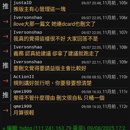
11月前
, 105
justaID
09/07 20:48,
F
推
推版主有心管理這一塊
11月前
, 106
Iversonshao
09/07 22:05,
F
→
ilove大那一篇文 她連dcard也刪文了
11月前
, 107
Iversonshao
09/07 22:05,
F
→
我真的覺得這樣很不好 大家回答不是
11月前
, 108
Iversonshao
09/07 22:05,
F
→
義務 認真給建議 卻拿了建議就跑走了
11月前
, 109
Iversonshao
09/07 22:11,
F
推
要刪文覺得要請益版主會比較好
11月前
, 110
ActionII
09/08 08:52,
F
→
規則講好就行吧，你要發要想清楚
11月前
, 111
qmei999
09/08 16:33,
F
推
覺得不管什麼理由 刪文很自私 只桶一個
11月前
, 112
qmei999
09/08 16:33,
F
→
月算很輕
※ 編輯: hidog (111.241.163.79 臺灣), 09/08/2025 17:2