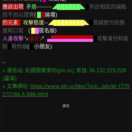
應該出現
矛盾
────
◢██████◣
█
列出相反的論點
但不加以證實
( 
█
█
論壇)
的元素  
攻擊態度
─
◢████████◣
█
質疑對方的態
度和口氣   
(
█
█
匿名版)
人身攻擊
↘
偏見
↗  
▄
▄▄▄▄▄▄▄▄▄▄▄
█
攻擊身份和能
耐
█
幹你娘
(
█ 
小朋友)
※ 發信站: 批踢踢實業坊(ptt.cc), 來自: 36.232.225.228 
(臺灣)

※ 文章網址: 
https://www.ptt.cc/bbs/Tech_Job/M.1779
272184.A.D86.html
廣告