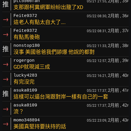
2月前
, 35
ptt5566fan
05/21 21:55,
F
推
支那跟柯糞網軍紛紛出籠了XD
2月前
, 36
Feite9372
05/22 08:30,
F
→
這老人有點太自大了….
2月前
, 37
Feite9372
05/22 08:31,
F
→
有點馬後砲
2月前
, 38
nonstop180
05/22 11:33,
F
推
沒事 美國爸爸我們舔爆 他說的都對
2月前
, 39
rogergon
05/22 12:57,
F
→
GDP就現減三成
2月前
, 40
lucky4283
05/22 16:21,
F
→
有完沒完
2月前
, 41
asuka0109
05/22 17:37,
F
推
這樣可以逼台灣跟對岸一樣有自己的一套
2月前
, 42
asuka0109
05/22 17:37,
F
→
流？
2月前
, 43
momo348894
05/22 23:09,
F
→
美國真堅持要扶持的話