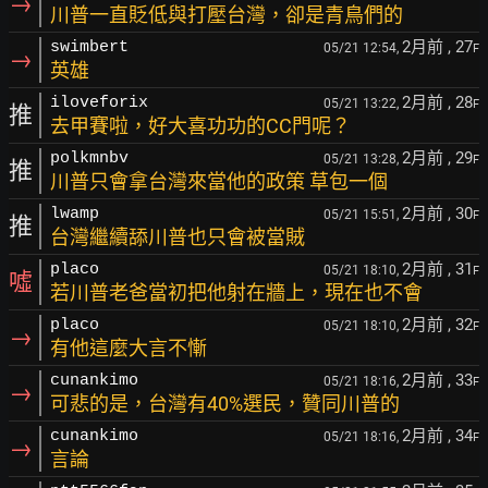
→
川普一直貶低與打壓台灣，卻是青鳥們的
2月前
, 27
swimbert
05/21 12:54,
F
→
英雄
2月前
, 28
iloveforix
05/21 13:22,
F
推
去甲賽啦，好大喜功功的CC門呢？
2月前
, 29
polkmnbv
05/21 13:28,
F
推
川普只會拿台灣來當他的政策 草包一個
2月前
, 30
lwamp
05/21 15:51,
F
推
台灣繼續舔川普也只會被當賊
2月前
, 31
placo
05/21 18:10,
F
噓
若川普老爸當初把他射在牆上，現在也不會
2月前
, 32
placo
05/21 18:10,
F
→
有他這麼大言不慚
2月前
, 33
cunankimo
05/21 18:16,
F
→
可悲的是，台灣有40%選民，贊同川普的
2月前
, 34
cunankimo
05/21 18:16,
F
→
言論