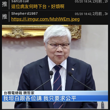
2月前
, 2
saniblue
05/20 18:34,
F
推
這位病友何時下台，好煩啊
2月前
, 3
Shepherd1987
05/20 18:42,
F
推
https://i.imgur.com/MshlWEm.jpeg