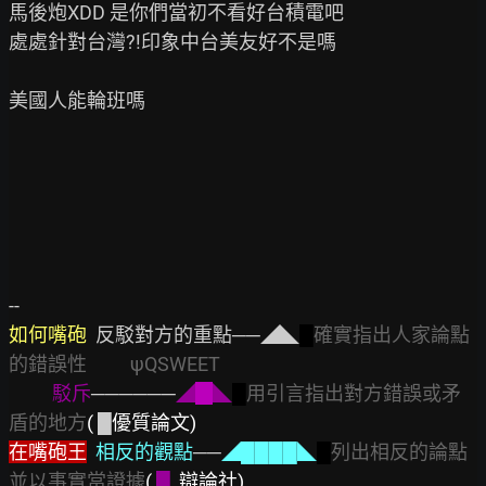
馬後炮XDD 是你們當初不看好台積電吧

處處針對台灣?!印象中台美友好不是嗎

美國人能輪班嗎

如何嘴砲
  反駁對方的重點──◢◣
█
確實指出人家論點
的錯誤性
ψQSWEET
駁斥
──────
◢
◣
█
用引言指出對方錯誤或矛
盾的地方
( 
█
優質論文)
在嘴砲王
相反的觀點
──
◢████◣
█
列出相反的論點
並以事實當證據
( 
█
辯論社)