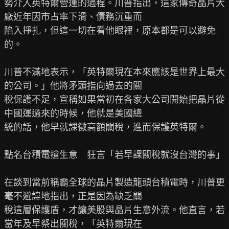
勢介入英特爾營運的過程。川普指出，這家傳奇晶片大
廠近年因市占率下滑、債務沉重而

陷入掙扎，但這一切在看他眼裡，原本都是可以避免
的。

川普不滿地表示，「英特爾現在本來應該是世界上最大
的公司。」他將矛頭指向過去的關

稅保護不足，宣稱如果當初在各家大公司開始把晶片從
中國運過來的時候，他就是美國總

統的話，他早就課徵高額關稅，進而保護英特爾。

點名台積電搶生意　狂言「若早課關稅就沒台灣的事」

在談到當前稱霸全球的晶片製造龍頭台積電時，川普更
毫不避諱地指出，正是因為缺乏關

稅這層保護盾，才讓美股與晶片生意外流。他直言，若
當年及早祭出關稅，「英特爾現在
