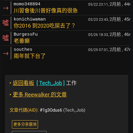
2月前
, 44
momo348894
05/22 23:11,
F
→
川習會後川普好像真的很急
2月前
, 45
konichiwaman
05/23 23:43,
F
噓
你2016 到2020吃屎去了？
2月前
, 46
BurgessFu
05/26 18:33,
F
噓
老番癲
2月前
, 47
southes
05/29 07:01,
F
→
兩年就下台了
‣
返回看板
[
Tech_Job
]
工作
‣
更多 Reewalker 的文章
文章代碼(AID):
#1g3Odus6
(Tech_Job)
更多分享選項