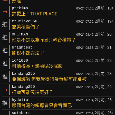
好喔
2月前
, 18
ptckimo
05/21 01:05,
F
→
請更正：THAT PLACE
2月前
, 19
truelove356
05/21 07:55,
F
推
靠美積寶們了
2月前
, 20
OFETMAN
05/21 08:49,
F
推
他是不是以為intel只輸台積電？
2月前
, 21
brightest
05/21 08:53,
F
推
關稅不都違法了
2月前
, 22
id41030
05/21 09:09,
F
推
可憐校長，熱臉貼冷屁股
2月前
, 23
kanding255
05/21 09:34,
F
推
會保護啦 但我覺得行業發展可能會被
2月前
, 24
kanding255
05/21 09:34,
F
→
打壓可能沒這麼好？
2月前
, 25
hydeliu
05/21 11:04,
F
推
那個台灣的領導者只會吞而已
2月前
, 26
swimbert
05/21 12:54,
F