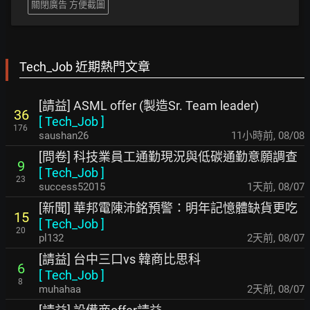
關閉廣告 方便截圖
Tech_Job 近期熱門文章
[請益] ASML offer (製造Sr. Team leader)
36
[
Tech_Job
]
176
saushan26
11小時前
,
08/08
[問卷] 科技業員工通勤現況與低碳通勤意願調查
9
[
Tech_Job
]
23
success52015
1天前
,
08/07
[新聞] 華邦電陳沛銘預警：明年記憶體缺貨更吃
15
[
Tech_Job
]
20
pl132
2天前
,
08/07
[請益] 台中三口vs 韓商比思科
6
[
Tech_Job
]
8
muhahaa
2天前
,
08/07