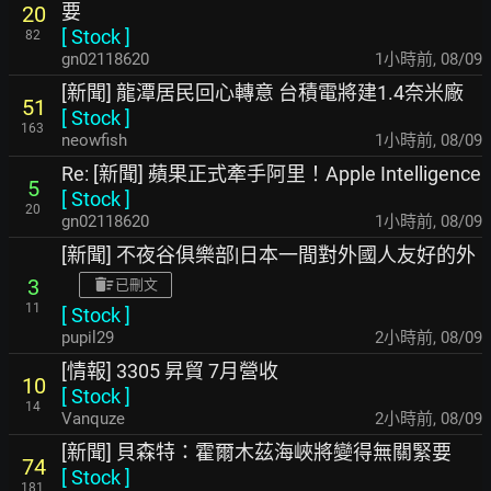
要
20
[
Stock
]
82
gn02118620
1小時前
,
08/09
[新聞] 龍潭居民回心轉意 台積電將建1.4奈米廠
51
[
Stock
]
163
neowfish
1小時前
,
08/09
Re: [新聞] 蘋果正式牽手阿里！Apple Intelligence
5
[
Stock
]
20
gn02118620
1小時前
,
08/09
[新聞] 不夜谷俱樂部|日本一間對外國人友好的外
3
已刪文
11
[
Stock
]
pupil29
2小時前
,
08/09
[情報] 3305 昇貿 7月營收
10
[
Stock
]
14
Vanquze
2小時前
,
08/09
[新聞] 貝森特：霍爾木茲海峽將變得無關緊要
74
[
Stock
]
181