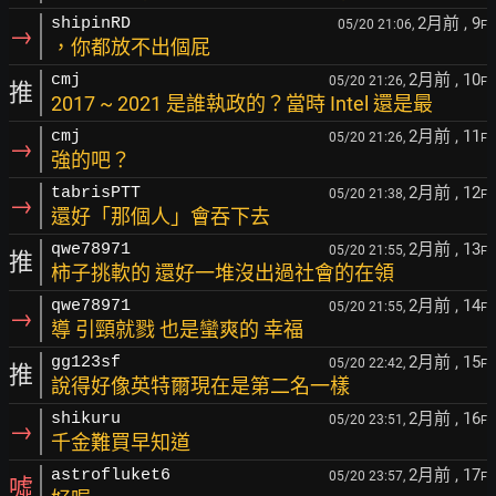
2月前
, 9
shipinRD
05/20 21:06,
F
→
，你都放不出個屁
2月前
, 10
cmj
05/20 21:26,
F
推
2017 ~ 2021 是誰執政的？當時 Intel 還是最
2月前
, 11
cmj
05/20 21:26,
F
→
強的吧？
2月前
, 12
tabrisPTT
05/20 21:38,
F
→
還好「那個人」會吞下去
2月前
, 13
qwe78971
05/20 21:55,
F
推
柿子挑軟的 還好一堆沒出過社會的在領
2月前
, 14
qwe78971
05/20 21:55,
F
→
導 引頸就戮 也是蠻爽的 幸福
2月前
, 15
gg123sf
05/20 22:42,
F
推
說得好像英特爾現在是第二名一樣
2月前
, 16
shikuru
05/20 23:51,
F
→
千金難買早知道
2月前
, 17
astrofluket6
05/20 23:57,
F
噓