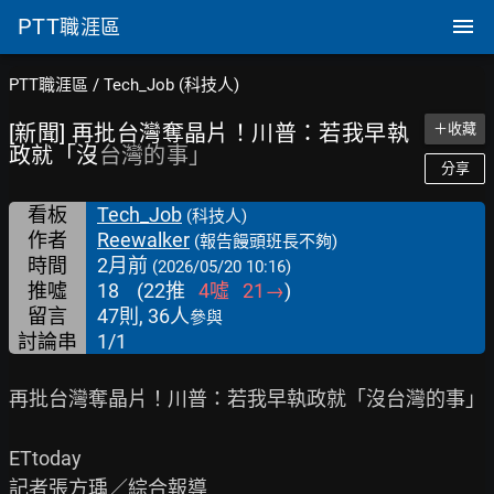
PTT
職涯區
PTT職涯區
/
Tech_Job (科技人)
[新聞] 再批台灣奪晶片！川普：若我早執
＋收藏
政就「沒
台灣的事」
分享
看板
Tech_Job
(科技人)
作者
Reewalker
(報告饅頭班長不夠)
時間
2月前
(2026/05/20 10:16)
推噓
18
(
22
推
4
噓
21
→
)
留言
47則, 36人
參與
討論串
1/1
再批台灣奪晶片！川普：若我早執政就「沒台灣的事」

ETtoday

記者張方瑀／綜合報導
