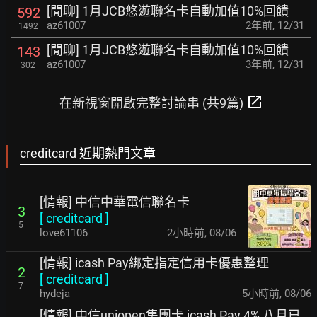
[閒聊] 1月JCB悠遊聯名卡自動加值10%回饋
592
az61007
2年前
,
12/31
1492
[閒聊] 1月JCB悠遊聯名卡自動加值10%回饋
143
az61007
3年前
,
12/31
302
open_in_new
在新視窗開啟完整討論串 (共9篇)
creditcard 近期熱門文章
[情報] 中信中華電信聯名卡
3
[
creditcard
]
5
love61106
2小時前
,
08/06
[情報] icash Pay綁定指定信用卡優惠整理
2
[
creditcard
]
7
hydeja
5小時前
,
08/06
[情報] 中信uniopen集團卡 icash Pay 4% 八月已