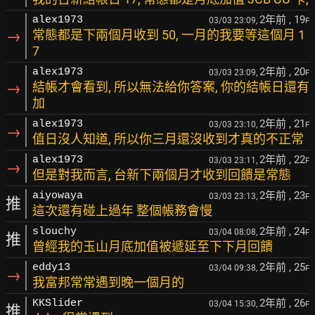
2年前
, 19
alex1973
03/03 23:09,
F
→
常態都是下兩個月收到 50, 一月的我要等這個月 1
7
2年前
, 20
alex1973
03/03 23:09,
F
→
結帳才會看到, 所以無法給你答案, 你的結帳日還有
加
2年前
, 21
alex1973
03/03 23:10,
F
→
值日沒人知道, 所以你三月還沒收到才真的不正常
2年前
, 22
alex1973
03/03 23:11,
F
→
但是對我而言, 台新下兩個月才收到回饋是常態
2年前
, 23
aiyowaya
03/03 23:13,
F
推
這次還有碰上過年 整個帳務會慢
2年前
, 24
slouchy
03/04 08:08,
F
推
曾經我的玉山月底加值被遞延至下下月回饋
2年前
, 25
eddy13
03/04 09:38,
F
→
我富邦常常遇到晚一個月的
2年前
, 26
KKSlider
03/04 15:30,
F
推