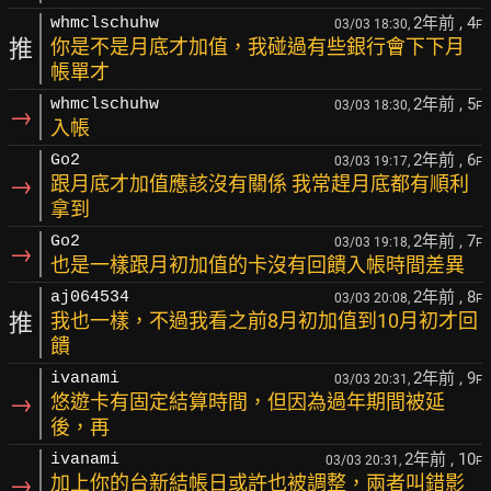
2年前
, 4
whmclschuhw
03/03 18:30,
F
推
你是不是月底才加值，我碰過有些銀行會下下月
帳單才
2年前
, 5
whmclschuhw
03/03 18:30,
F
→
入帳
2年前
, 6
Go2
03/03 19:17,
F
→
跟月底才加值應該沒有關係 我常趕月底都有順利
拿到
2年前
, 7
Go2
03/03 19:18,
F
→
也是一樣跟月初加值的卡沒有回饋入帳時間差異
2年前
, 8
aj064534
03/03 20:08,
F
推
我也一樣，不過我看之前8月初加值到10月初才回
饋
2年前
, 9
ivanami
03/03 20:31,
F
→
悠遊卡有固定結算時間，但因為過年期間被延
後，再
2年前
, 10
ivanami
03/03 20:31,
F
→
加上你的台新結帳日或許也被調整，兩者叫錯影