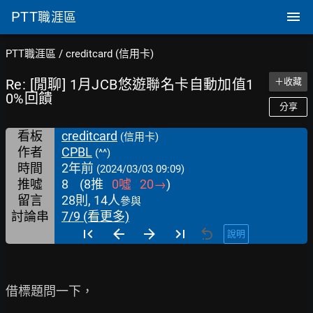
PTT
職涯區
PTT職涯區
/
creditcard (信用卡)
Re: [閒聊] 1月JCB悠遊聯名卡自動加值1
＋收藏
0%回饋
分享
看板
creditcard
(信用卡)
作者
CPBL
(^^)
時間
2年前
(2024/03/03 09:09)
推噓
8
(
8
推
0
噓
20
→
)
留言
28則, 14人
參與
討論串
7/9 (看更多)
說明
借標題問一下，
