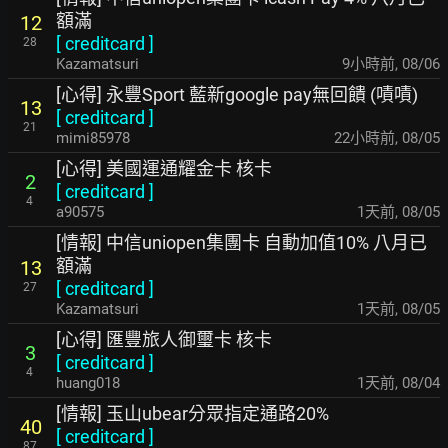
額滿
12
[
creditcard
]
28
Kazamatsuri
9小時前
,
08/06
[心得] 永豐Sport 藍新google pay無回饋 (嘖嘖)
13
[
creditcard
]
21
mimi85978
22小時前
,
08/05
[心得] 美國運通耀金卡 核卡
2
[
creditcard
]
4
a90575
1天前
,
08/05
[情報] 中信uniopen集團卡 自動加值10% 八月已
額滿
13
[
creditcard
]
27
Kazamatsuri
1天前
,
08/05
[心得] 匯豐旅人御璽卡 核卡
3
[
creditcard
]
4
huang018
1天前
,
08/04
[情報] 玉山ubear分眾指定通路20%
40
[
creditcard
]
87