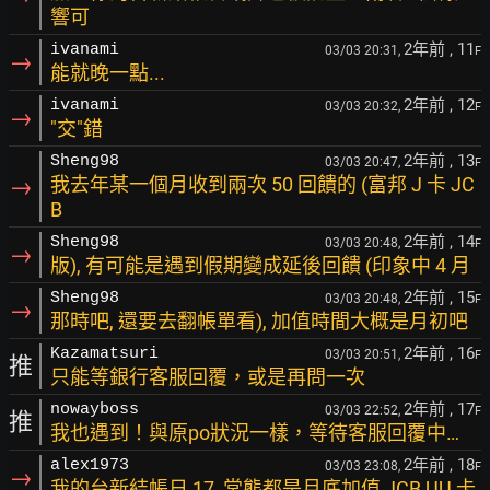
響可
2年前
, 11
ivanami
03/03 20:31,
F
→
能就晚一點...
2年前
, 12
ivanami
03/03 20:32,
F
→
"交"錯
2年前
, 13
Sheng98
03/03 20:47,
F
→
我去年某一個月收到兩次 50 回饋的 (富邦 J 卡 JC
B
2年前
, 14
Sheng98
03/03 20:48,
F
→
版), 有可能是遇到假期變成延後回饋 (印象中 4 月
2年前
, 15
Sheng98
03/03 20:48,
F
→
那時吧, 還要去翻帳單看), 加值時間大概是月初吧
2年前
, 16
Kazamatsuri
03/03 20:51,
F
推
只能等銀行客服回覆，或是再問一次
2年前
, 17
nowayboss
03/03 22:52,
F
推
我也遇到！與原po狀況一樣，等待客服回覆中…
2年前
, 18
alex1973
03/03 23:08,
F
→
我的台新結帳日 17, 常態都是月底加值 JCB UU 卡,