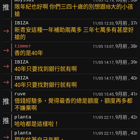
9月前
, 36
abyssa1
11/05 12:19,
F
推
限年紀也好啊 你們三四十歲的別想跟IB大的小孩
搶
9月前
, 37
IBIZA
11/05 12:33,
F
→
新青安這種一年補助兩萬多 三年七萬多有甚麼好
搶的
9月前
, 38
timmer
11/05 13:07,
F
→
香的是40年
9月前
, 39
IBIZA
11/05 14:17,
F
→
40年只要找到銀行就有啊
9月前
, 40
IBIZA
11/05 14:17,
F
→
40年只要找對銀行就有啊
9月前
, 41
ruve
11/05 15:45,
F
推
借錢經驗多，覺得最香的總是額度，額度再多都
不嫌棄啊
9月前
, 42
planta
11/05 22:11,
F
推
哈哈都是這樣啦！
9月前
, 43
planta
11/05 22:11,
F
→
現在仗著自己年輕，