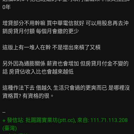
0年

增貸部分不用幹嘛 買中華電信就好 可以用股息再去沖
銷房貸月付額 每個月會繳的更少

這版上有一堆人在幹 不是增出來槓了又槓

另外因為通膨關係 薪資也會增加 但房貸月付金不變的
話 房貸佔收入比也會越來越低

這種作法下去 借越久 生活只會過的更爽而已 是哪裡沒
資格買? 有資格的很。

※ 發信站: 批踢踢實業坊(ptt.cc), 來自: 111.71.113.208 
(臺灣)
