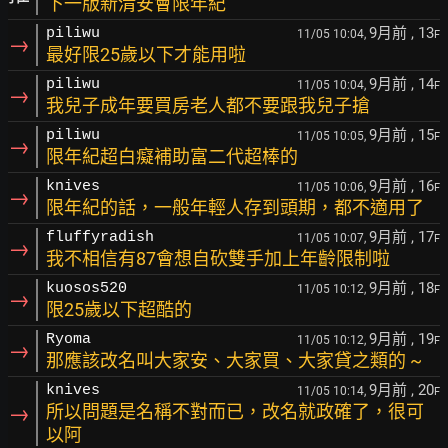
下一版新清安會限年紀
9月前
, 13
piliwu
11/05 10:04,
F
→
最好限25歲以下才能用啦
9月前
, 14
piliwu
11/05 10:04,
F
→
我兒子成年要買房老人都不要跟我兒子搶
9月前
, 15
piliwu
11/05 10:05,
F
→
限年紀超白癡補助富二代超棒的
9月前
, 16
knives
11/05 10:06,
F
→
限年紀的話，一般年輕人存到頭期，都不適用了
9月前
, 17
fluffyradish
11/05 10:07,
F
→
我不相信有87會想自砍雙手加上年齡限制啦
9月前
, 18
kuosos520
11/05 10:12,
F
→
限25歲以下超酷的
9月前
, 19
Ryoma
11/05 10:12,
F
→
那應該改名叫大家安、大家買、大家貸之類的 ~
9月前
, 20
knives
11/05 10:14,
F
→
所以問題是名稱不對而已，改名就政確了，很可
以阿