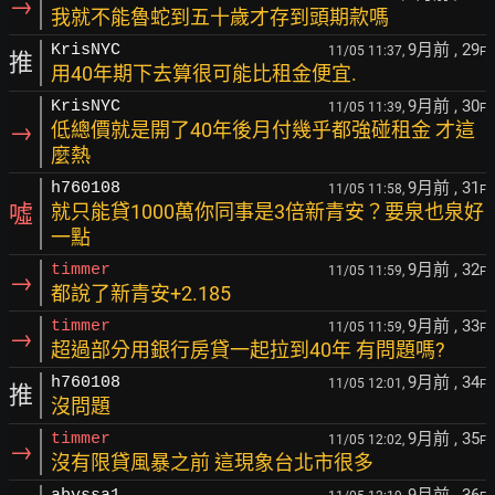
→
我就不能魯蛇到五十歲才存到頭期款嗎
9月前
, 29
KrisNYC
11/05 11:37,
F
推
用40年期下去算很可能比租金便宜.
9月前
, 30
KrisNYC
11/05 11:39,
F
→
低總價就是開了40年後月付幾乎都強碰租金 才這
麼熱
9月前
, 31
h760108
11/05 11:58,
F
噓
就只能貸1000萬你同事是3倍新青安？要泉也泉好
一點
9月前
, 32
timmer
11/05 11:59,
F
→
都說了新青安+2.185
9月前
, 33
timmer
11/05 11:59,
F
→
超過部分用銀行房貸一起拉到40年 有問題嗎?
9月前
, 34
h760108
11/05 12:01,
F
推
沒問題
9月前
, 35
timmer
11/05 12:02,
F
→
沒有限貸風暴之前 這現象台北市很多