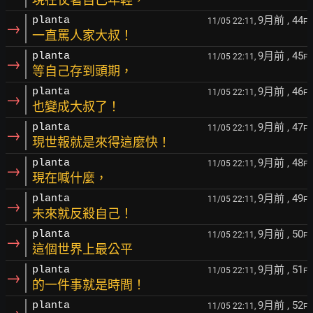
9月前
, 44
planta
11/05 22:11,
F
→
一直罵人家大叔！
9月前
, 45
planta
11/05 22:11,
F
→
等自己存到頭期，
9月前
, 46
planta
11/05 22:11,
F
→
也變成大叔了！
9月前
, 47
planta
11/05 22:11,
F
→
現世報就是來得這麼快！
9月前
, 48
planta
11/05 22:11,
F
→
現在喊什麼，
9月前
, 49
planta
11/05 22:11,
F
→
未來就反殺自己！
9月前
, 50
planta
11/05 22:11,
F
→
這個世界上最公平
9月前
, 51
planta
11/05 22:11,
F
→
的一件事就是時間！
9月前
, 52
planta
11/05 22:11,
F