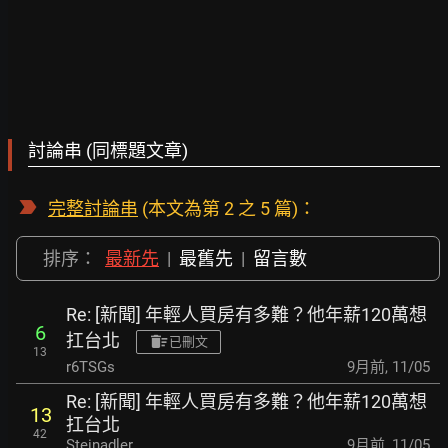
討論串 (同標題文章)
完整討論串
(本文為第 2 之 5 篇)：
排序：
最新先
|
最舊先
|
留言數
Re: [新聞] 年輕人買房有多難？他年薪120萬想
6
扛台北
已刪文
13
r6TSGs
9月前
,
11/05
Re: [新聞] 年輕人買房有多難？他年薪120萬想
13
扛台北
42
Steinadler
9月前
,
11/05