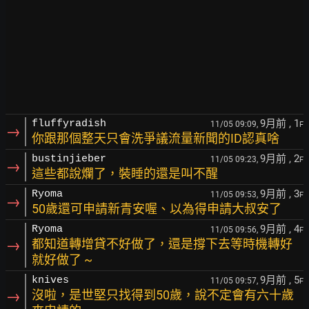
9月前
, 1
fluffyradish
11/05 09:09,
F
→
你跟那個整天只會洗爭議流量新聞的ID認真啥
9月前
, 2
bustinjieber
11/05 09:23,
F
→
這些都說爛了，裝睡的還是叫不醒
9月前
, 3
Ryoma
11/05 09:53,
F
→
50歲還可申請新青安喔、以為得申請大叔安了
9月前
, 4
Ryoma
11/05 09:56,
F
→
都知道轉增貸不好做了，還是撐下去等時機轉好
就好做了 ~
9月前
, 5
knives
11/05 09:57,
F
→
沒啦，是世堅只找得到50歲，說不定會有六十歲