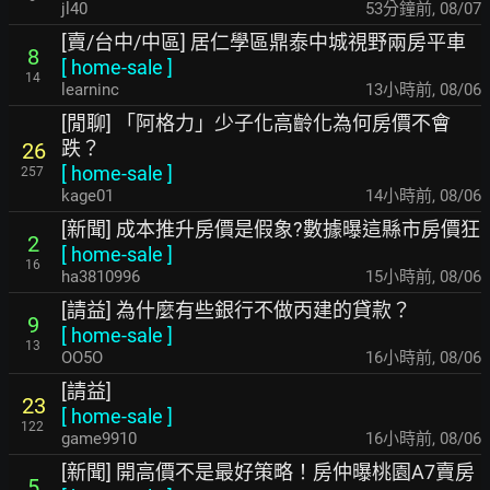
jl40
53分鐘前
,
08/07
[賣/台中/中區] 居仁學區鼎泰中城視野兩房平車
8
[
home-sale
]
14
learninc
13小時前
,
08/06
[閒聊] 「阿格力」少子化高齡化為何房價不會
跌？
26
[
home-sale
]
257
kage01
14小時前
,
08/06
[新聞] 成本推升房價是假象?數據曝這縣市房價狂
2
[
home-sale
]
16
ha3810996
15小時前
,
08/06
[請益] 為什麼有些銀行不做丙建的貸款？
9
[
home-sale
]
13
OO5O
16小時前
,
08/06
[請益]
23
[
home-sale
]
122
game9910
16小時前
,
08/06
[新聞] 開高價不是最好策略！房仲曝桃園A7賣房
5