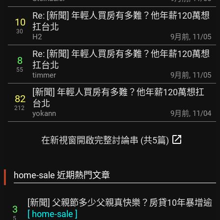
Re: [新聞] 年輕人買房有多難？他年薪120萬想
10
扛台北
30
H2
9月前
,
11/05
Re: [新聞] 年輕人買房有多難？他年薪120萬想
8
扛台北
55
timmer
9月前
,
11/05
[新聞] 年輕人買房有多難？他年薪120萬想扛
82
台北
212
yokann
9月前
,
11/04
open_in_new
在新視窗開啟完整討論串 (共5篇)
home-sale 近期熱門文章
[新聞] 父親節多少父親真快樂？房貸10年暴增逾
3
[
home-sale
]
5