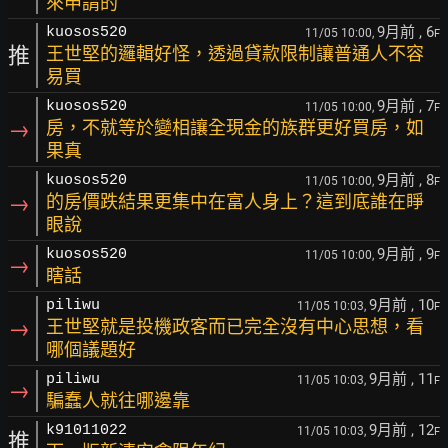
來申請的
9月前
, 6
kuosos520
11/05 10:00,
F
推
王世堅的邏輯好怪，透過貸款限制讓普通人不容
易買
9月前
, 7
kuosos520
11/05 10:00,
F
→
房，不就等於變相讓全現金的族群更好買房，如
果真
9月前
, 8
kuosos520
11/05 10:00,
F
→
的房價跌結果更集中在富人身上？這到底誰在睜
眼說
9月前
, 9
kuosos520
11/05 10:00,
F
→
瞎話
9月前
, 10
piliwu
11/05 10:03,
F
→
王世堅就是投機政客而已完全沒有中心思想，看
哪個議題好
9月前
, 11
piliwu
11/05 10:03,
F
→
騙蠢人就往哪邊靠
9月前
, 12
k91011022
11/05 10:03,
F
推