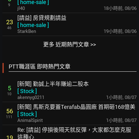
[
home-sale
]
9
jl40
18小時前
,
08/06
[請益] 房貸規劃請益
23
[
home-sale
]
46
StarkBen
19小時前
,
08/06
更多 近期熱門文章 >>
PTT職涯區 即時熱門文章
[新聞] 勤誠上半年賺逾二股本
5
[
Stock
]
10
akennyg0211
1小時前
,
08/07
[新聞] 馬斯克要蓋Terafab晶圓廠 首期砸168億美
56
[
Stock
]
111
AnimalSpirit
1小時前
,
08/07
Re: [請益] 停損後隔天就反彈，大家都怎麼克服
這種心
19