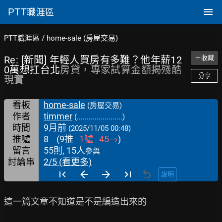
PTT
職涯區
PTT職涯區
/
home-sale (房屋交易)
Re: [新聞] 年輕人買房有多難？他年薪12
＋收藏
0萬想扛台北
房貸，專家試算金額揭殘酷
分享
現實
看板
home-sale
(房屋交易)
作者
timmer
(.......................)
時間
9月前
(2025/11/05 00:48)
推噓
8
(
9
推
1
噓
45
→
)
留言
55則, 15人
參與
討論串
2/5 (看更多)
說明
這一篇文章不知道是不是編造出來的
