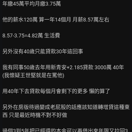
年繳45萬平均月繳3.75萬

他的薪水120萬 算一年14個月 月薪8.57萬左右

8.57-3.75=4.82萬 生活費

另外沒有40歲只能貸款30年這回事

我有同事50歲去年用新青安+2.185貸款 3000萬 40年 
(我懷疑王世堅就是在罵他)

用40年下去貸款每個月會剩下的更多 懶的算了

另外在房版待過變成老屁股的話應該知道轉增貸這種東
西 只是最近時機不對不好做

過個3到5年把已經還的本金可以再借出來年限又拉回3