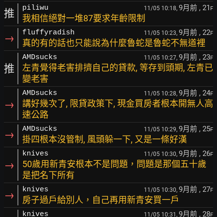
9月前
, 21
piliwu
11/05 10:18,
F
推
我相信絕對一堆87要求年齡限制
9月前
, 22
fluffyradish
11/05 10:23,
F
→
真的有的話也只能說為什麼魯蛇是魯蛇不無道裡
9月前
, 23
AMDsucks
11/05 10:27,
F
推
左青覺得老害排擠自己的貸款, 等存到頭期, 左青已
變老害
9月前
, 24
AMDsucks
11/05 10:28,
F
→
講好幾次了, 限貸政策下, 現金買房者根本開無人高
速公路
9月前
, 25
AMDsucks
11/05 10:29,
F
→
掛四根本沒管制, 風頭躲一下, 又是一條好漢
9月前
, 26
knives
11/05 10:30,
F
→
50歲用新青安根本不是問題，問題是那個五十歲
是把名下所有
9月前
, 27
knives
11/05 10:30,
F
→
房子過戶給別人，自己再用新青安買一戶
9月前
, 28
knives
11/05 10:31,
F