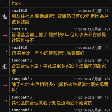
也ok
8月前
, 42
rax1010
11/27 08:43,
F
推
朋友住社區 聽他說管理費雖然只有60元 但因為戶
數多聽說
8月前
, 43
rax1010
11/27 08:43,
F
→
管理基金都上億了 雖然快8年 但每次去都會感覺
社區維持不
8月前
, 44
rax1010
11/27 08:43,
F
→
錯 甚至比一些小的建案管理品質都好
8月前
, 45
tongpakfu
11/27 10:03,
F
推
合宜管理不差，畢竟是很多家庭幸運抽中的起家
厝
8月前
, 46
tongpakfu
11/27 10:04,
F
→
除了A2地主戶相對多外(嚴格來說是當地優先承購
戶)
8月前
, 47
tongpakfu
11/27 10:05,
F
→
其他區的管理就我所知是還滿公平確實的
8月前
, 48
tongpakfu
11/27 10:06,
F