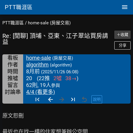
PTT
職涯區
PTT職涯區
/
home-sale (房屋交易)
Re: [閒聊] 頂埔、亞東、江子翠站買房請
＋收藏
益
分享
看板
home-sale
(房屋交易)
作者
algorithm
(algorithm)
時間
8月前
(2025/11/26 06:08)
推噓
20
(
22
推
2
噓
38
→
)
留言
62則, 19人
參與
討論串
4/4 (看更多)
說明
原文恕刪

最近也在找一樓的住家想兼辦公空間
