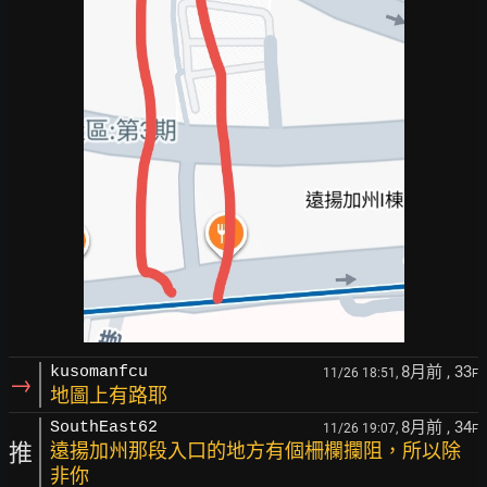
8月前
, 33
kusomanfcu
11/26 18:51,
F
→
地圖上有路耶
8月前
, 34
SouthEast62
11/26 19:07,
F
推
遠揚加州那段入口的地方有個柵欄攔阻，所以除
非你