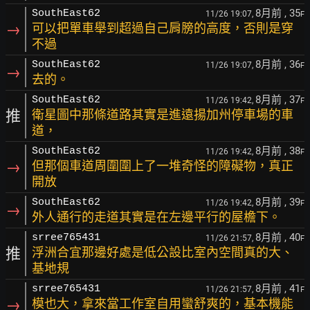
8月前
, 35
SouthEast62
11/26 19:07,
F
→
可以把單車舉到超過自己肩膀的高度，否則是穿
不過
8月前
, 36
SouthEast62
11/26 19:07,
F
→
去的。
8月前
, 37
SouthEast62
11/26 19:42,
F
推
衛星圖中那條道路其實是進遠揚加州停車場的車
道，
8月前
, 38
SouthEast62
11/26 19:42,
F
→
但那個車道周圍圍上了一堆奇怪的障礙物，真正
開放
8月前
, 39
SouthEast62
11/26 19:42,
F
→
外人通行的走道其實是在左邊平行的屋檐下。
8月前
, 40
srree765431
11/26 21:57,
F
推
浮洲合宜那邊好處是低公設比室內空間真的大、
基地規
8月前
, 41
srree765431
11/26 21:57,
F
→
模也大，拿來當工作室自用蠻舒爽的，基本機能