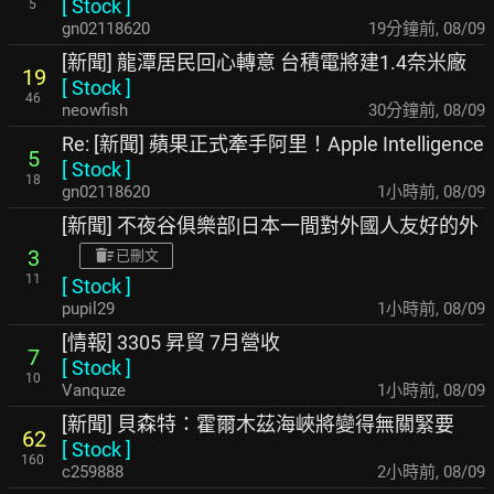
[
Stock
]
5
gn02118620
19分鐘前
,
08/09
[新聞] 龍潭居民回心轉意 台積電將建1.4奈米廠
19
[
Stock
]
46
neowfish
30分鐘前
,
08/09
Re: [新聞] 蘋果正式牽手阿里！Apple Intelligence
5
[
Stock
]
18
gn02118620
1小時前
,
08/09
[新聞] 不夜谷俱樂部|日本一間對外國人友好的外
3
已刪文
11
[
Stock
]
pupil29
1小時前
,
08/09
[情報] 3305 昇貿 7月營收
7
[
Stock
]
10
Vanquze
1小時前
,
08/09
[新聞] 貝森特：霍爾木茲海峽將變得無關緊要
62
[
Stock
]
160
c259888
2小時前
,
08/09