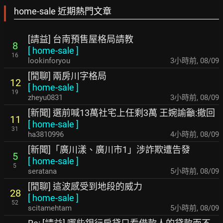
home-sale 近期熱門文章
[請益] 台南預售屋格局請教
8
[
home-sale
]
16
lookinforyou
3小時前
,
08/09
[閒聊] 兩房川字格局
12
[
home-sale
]
19
zheyu0831
3小時前
,
08/09
[新聞] 選前喊13萬社宅上任剩3萬 王婉諭籲:撤回
11
[
home-sale
]
31
ha3810996
4小時前
,
08/09
[新聞]「廣川漾、廣川市1」涉詐欺遭告發
5
[
home-sale
]
5
seratana
5小時前
,
08/09
[閒聊] 這波感受到地段的威力
28
[
home-sale
]
52
scitamehtam
5小時前
,
08/09