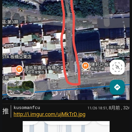
8月前
, 32
kusomanfcu
11/26 18:51,
F
推
http://i.imgur.com/ujMkTrD.jpg