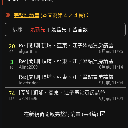
完整討論串
(本文為第 4 之 4 篇)：
排序：
最新先
|
最舊先
|
留言數
Re: [閒聊] 頂埔、亞東、江子翠站買房請益
20
algorithm
8月前
,
11/26
62
Re: [閒聊] 頂埔、亞東、江子翠站買房請益
3
Alina2009
8月前
,
11/14
16
Re: [閒聊] 頂埔、亞東、江子翠站買房請益
lovebridget
9月前
,
11/04
[閒聊] 頂埔、亞東、江子翠站買房請益
74
a7241596
9月前
,
11/04
182
open_in_new
在新視窗開啟完整討論串 (共4篇)