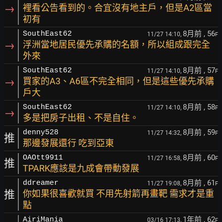
→
裡看公告看到的。合宜沒有地主戶，但是A2區當
初有
8月前
, 56
SouthEast62
11/27 14:10,
F
→
浮洲當地居民優先承購的名額，所以組成跟完全
外來
8月前
, 57
SouthEast62
11/27 14:10,
F
→
買家的A3、A6區不完全相同，但是這些優先承購
戶大
8月前
, 58
SouthEast62
11/27 14:10,
F
→
多是把房子出租、不是自住。
8月前
, 59
denny528
11/27 14:32,
F
推
那邊發展還行 吃到亞東
8月前
, 60
OAOtt9911
11/27 16:58,
F
推
TPARK應該是九成會帶動發展
8月前
, 61
ddreamer
11/27 19:08,
F
推
你如果很喜歡就買 不用先射箭再畫靶 需求才是重
點
1年前
, 62
AiriMania
03/16 17:13,
F