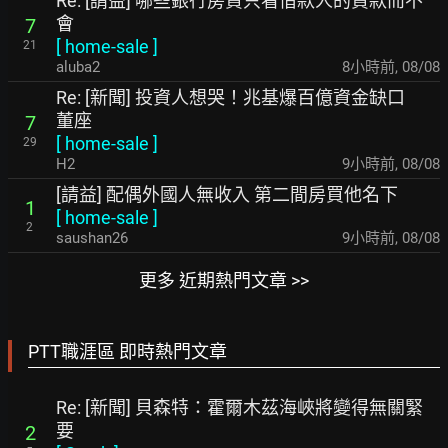
Re: [請益] 哪些銀行房貸只看借款人的貸款而不
會
7
[
home-sale
]
21
aluba2
8小時前
,
08/08
Re: [新聞] 投資人想哭！兆基爆百億資金缺口
董座
7
[
home-sale
]
29
H2
9小時前
,
08/08
[請益] 配偶外國人無收入 第二間房買他名下
1
[
home-sale
]
2
saushan26
9小時前
,
08/08
更多 近期熱門文章 >>
PTT職涯區 即時熱門文章
Re: [新聞] 貝森特：霍爾木茲海峽將變得無關緊
要
2