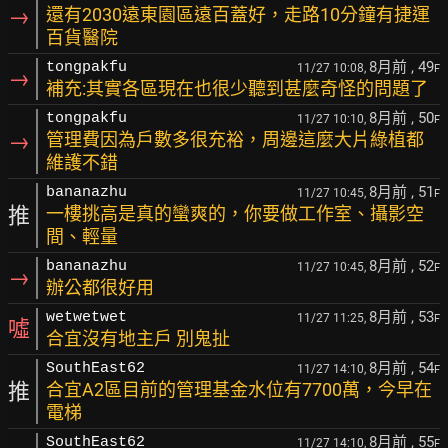
→
還有2030遠東園區遠百蓋好，走路10分鐘有捷運
百貨醫院
8月前
, 49
tongpakfu
11/27 10:08,
F
→
補充:其實各區現在也很少聽到甚麼奇怪的問題了
8月前
, 50
tongpakfu
11/27 10:10,
F
→
管理費因為戶數多很充裕，周邊這麼大片綠植都
維護不錯
8月前
, 51
bananazhu
11/27 10:45,
F
推
一樓挑高是真的蠻爽的，你要做工作室、攝影空
間、輕量
8月前
, 52
bananazhu
11/27 10:45,
F
→
辦公都很好用
8月前
, 53
wetwetwet
11/27 11:25,
F
噓
合宜沒有地主戶 別鬼扯
8月前
, 54
SouthEast62
11/27 14:10,
F
推
合宜A2區目前的管理基金水位有7700萬，今早在
電梯
8月前
, 55
SouthEast62
11/27 14:10,
F