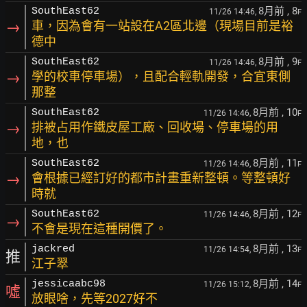
8月前
, 8
SouthEast62
11/26 14:46,
F
→
車，因為會有一站設在A2區北邊（現場目前是裕
德中
8月前
, 9
SouthEast62
11/26 14:46,
F
→
學的校車停車場），且配合輕軌開發，合宜東側
那整
8月前
, 10
SouthEast62
11/26 14:46,
F
→
排被占用作鐵皮屋工廠、回收場、停車場的用
地，也
8月前
, 11
SouthEast62
11/26 14:46,
F
→
會根據已經訂好的都市計畫重新整頓。等整頓好
時就
8月前
, 12
SouthEast62
11/26 14:46,
F
→
不會是現在這種開價了。
8月前
, 13
jackred
11/26 14:54,
F
推
江子翠
8月前
, 14
jessicaabc98
11/26 15:12,
F
噓
放眼啥，先等2027好不