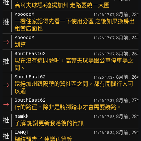
推
高爾夫球場+遠揚加州 走路要繞一大圈
8月前
, 23
YoooooM
11/26 17:07,
F
推
一樓住家記得先看一下使用分區 之後如果換房出
租當店面也
8月前
, 24
YoooooM
11/26 17:07,
F
→
划算
8月前
, 25
SouthEast62
11/26 17:37,
F
推
現在沒有這問題喔，高爾夫球場跟公車停車場之
間、
8月前
, 26
SouthEast62
11/26 17:37,
F
→
遠揚加州跟隔壁的舊社區之間，都有開闢行人可
以通
8月前
, 27
SouthEast62
11/26 17:37,
F
→
行的路徑，除非是騎腳踏車才會需要繞路。
8月前
, 28
namkk
11/26 17:58,
F
推
了解 謝謝更新我落後的資訊
8月前
, 29
IAMQT
11/26 18:34,
F
推
總統預告了 建議再等等