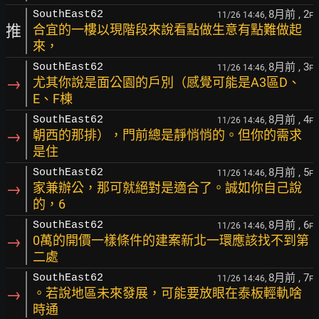
8月前
, 2
SouthEast62
11/26 14:46,
F
推
合宜的一樓以現階段來說看點做生意有點難做起
來，
8月前
, 3
SouthEast62
11/26 14:46,
F
→
尤其你說是面公園的戶別（感覺可能是A3區D、
E、F棟
8月前
, 4
SouthEast62
11/26 14:46,
F
→
朝西的那排），門前總是靜悄悄的。但你的需求
是住
8月前
, 5
SouthEast62
11/26 14:46,
F
→
家兼辦公，那可就絕對是適合了。誠如你自己說
的，6
8月前
, 6
SouthEast62
11/26 14:46,
F
→
0萬的開價一樣條件的建案新北一環應該找不到第
二處
8月前
, 7
SouthEast62
11/26 14:46,
F
→
。若說地區未來發展，可能要放眼在泰板輕軌啥
時通