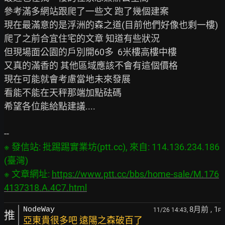
參考滿多網站跟爬了一些文 跑了幾個建案

現在最滿意的是浮洲的森之道(目前他們好像也剩一樓)

爬了之前合宜住宅的文章 知道有些狀況

但現場面公園的戶別開60多  6米樓高樓中樓

又真的滿香的 其他區域應該不會有這個價格

現在可能就會考慮當地未來發展

看能不能在天秤那端加點砝碼

希望各位能給點建議....

※ 發信站: 批踢踢實業坊(ptt.cc), 來自: 114.136.234.186 
(臺灣)

※ 文章網址: 
https://www.ptt.cc/bbs/home-sale/M.176
4137318.A.4C7.html
8月前
, 1
NodeWay
11/26 14:43,
F
推
亞東貴很多吧 遠陽之森破百了