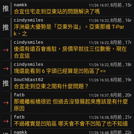
8月前
, 15
namkk
11/26 16:07,
F
推
合宜住宅走到亞東站的問題解決了嗎
8月前
, 16
cindysmiles
11/26 16:22,
F
推
浮洲最大優勢是「亞東外溢」。亞東那邊 T-Par
k、之
8月前
, 17
cindysmiles
11/26 16:22,
F
→
後還有遠百會進駐，房價早就往三位數衝，現在
合宜這
8月前
, 18
cindysmiles
11/26 16:22,
F
→
塊還能看到 6 字頭已經算是凹陷區了==
8月前
, 19
SouthEast62
11/26 16:33,
F
推
合宜走到亞東之間有什麼問題？
8月前
, 20
fatb
11/26 16:37,
F
→
那邊離板橋很近 但過去沒發展起來應該是有什麼
原因
8月前
, 21
fatb
11/26 16:38,
F
→
不過確實是凹陷區 哪天會不會不凹陷了也不知道
8月前
, 22
namkk
11/26 16:48,
F