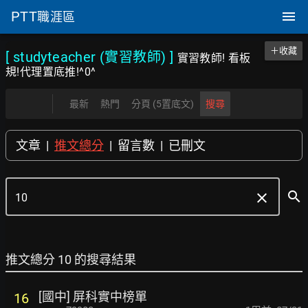
PTT
職涯區
＋收藏
[ studyteacher (實習教師)
]
實習教師! 看板
規!代理置底推!^0^
最新
熱門
分頁 (5置底文)
搜尋
文章
|
推文總分
|
留言數
|
已刪文
search
clear
推文總分 10 的搜尋結果
[國中] 屏科實中榜單
16