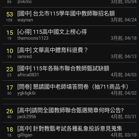
zivkmc
3月前
,
05/04
86
[國中] 台北市115學年國中教師聯招名額
53
waynan
3月前
,
04/24
108
[心得] 115高中國文上榜心得
15
themoons1123
3月前
,
04/18
19
[高中] 文華高中體育科退費？
10
iamred
3月前
,
04/13
19
[國中] 115年各縣市聯合教師甄試缺額
23
africa0831
4月前
,
04/03
23
[問卷] 懇請國中老師填答問卷（抽711商品卡）
17
ygk6gk6i
4月前
,
04/02
30
[高中]請問全國教師聯合甄選簡章何時公告?
26
jack2956
4月前
,
03/31
40
[高中] 針對教甄考試各種亂象投訴意見蒐集
18
gilligan
4月前
,
03/19
18