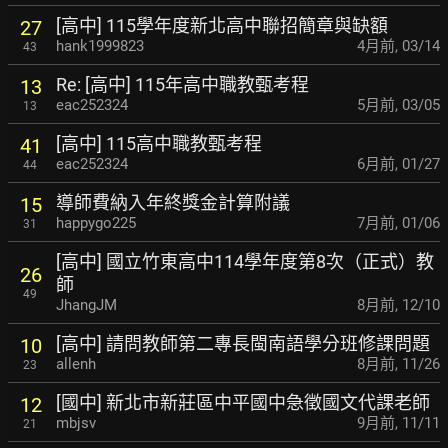
[高中] 115學年度新北高中聯招簡章與缺額
27
hank1999823
4月前
,
03/14
43
Re: [高中] 115年高中職教甄考程
13
eac252324
5月前
,
03/05
13
[高中] 115高中職教甄考程
41
eac252324
6月前
,
01/27
44
導師費納入年終獎金計算附議
15
happygo225
7月前
,
01/06
31
[高中] 國立竹東高中114學年度第8次（正式）教
26
師
49
JhangJM
8月前
,
12/10
[高中] 請問教師第二專長閩南語學分班修課問題
10
allenh
8月前
,
11/26
23
[國中] 新北市新莊區中平國中急徵國文代課老師
12
mbjsv
9月前
,
11/11
21