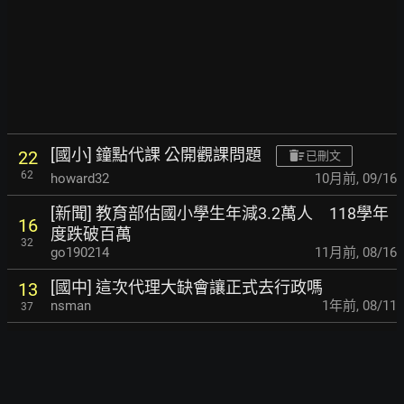
[國小] 鐘點代課 公開觀課問題
22
已刪文
62
howard32
10月前
,
09/16
[新聞] 教育部估國小學生年減3.2萬人 118學年
16
度
跌破百萬
32
go190214
11月前
,
08/16
[國中] 這次代理大缺會讓正式去行政嗎
13
nsman
1年前
,
08/11
37
來附議：調漲導師費
31
paupausasa
1年前
,
08/01
51
[敘薪] 代理老師敘薪提問
15