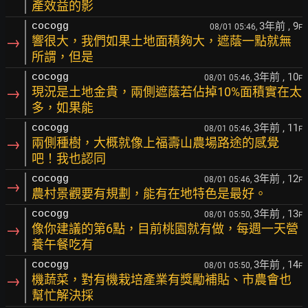
產效益的影
3年前
, 9
cocogg
08/01 05:46,
F
→
響很大，我們如果土地面積夠大，遮蔭一點就無
所謂，但是
3年前
, 10
cocogg
08/01 05:46,
F
→
現況是土地金貴，兩側遮蔭若佔掉10%面積實在太
多，如果能
3年前
, 11
cocogg
08/01 05:46,
F
→
兩側種樹，大概就像上福壽山農場路途的感覺
吧！我也認同
3年前
, 12
cocogg
08/01 05:46,
F
→
農村景觀要有規劃，能有在地特色是最好。
3年前
, 13
cocogg
08/01 05:50,
F
→
像你建議的第6點，目前桃園就有做，每週一天營
養午餐吃有
3年前
, 14
cocogg
08/01 05:50,
F
→
機蔬菜，對有機栽培產業有獎勵補貼、市農會也
幫忙解決採