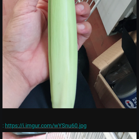
: 
https://i.imgur.com/wYSnu60.jpg