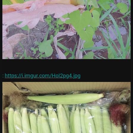
: 
https://i.imgur.com/HoI2pg4.jpg