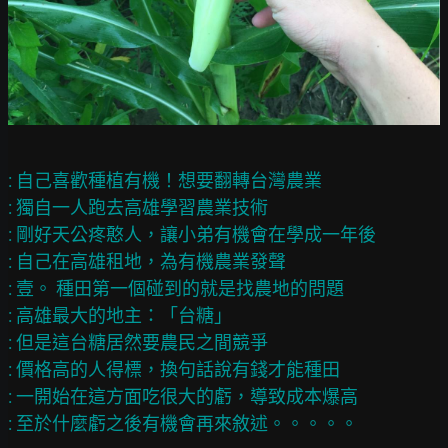
: 自己喜歡種植有機！想要翻轉台灣農業

: 獨自一人跑去高雄學習農業技術

: 剛好天公疼憨人，讓小弟有機會在學成一年後

: 自己在高雄租地，為有機農業發聲

: 壹。 種田第一個碰到的就是找農地的問題

: 高雄最大的地主：「台糖」

: 但是這台糖居然要農民之間競爭

: 價格高的人得標，換句話說有錢才能種田

: 一開始在這方面吃很大的虧，導致成本爆高
