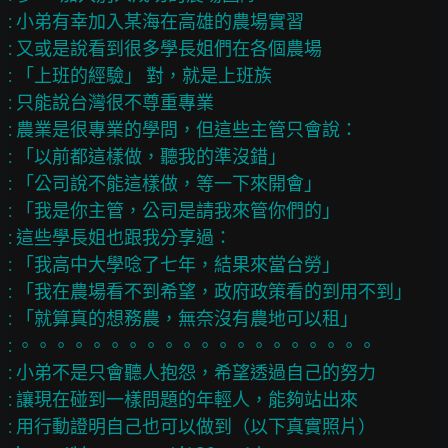
: 小弟有幸加入某海在高雄的農場實習

: 又或是說看到很多學長姐們在各個農場

: 「上班的經驗」 對，就是上班族

: 只能說台灣很不尊重專業

: 農業是很專業的學問，但這些主管只會說：

: 「以前都這樣做，聽我的準沒錯」

: 「公司說不能這樣做，等一下來開會」

: 「我是你主管，公司是請我來管你們的」

: 這些學長姐也跟我分享過：

: 「我高中大學唸了七年，結果來當台勞」

: 「我在農場看不到希望，政府政策看的到用不到」

: 「就算真的想務農，無奈沒有農地可以租」

: 。。。。。。。。。。。。。。。。。。。。

: 小弟不是只會聽人抱怨，希望透過自己的努力

: 讓現在碰到一樣問題的年輕人，能夠站出來

: 用行動證明自己也可以做到（以下真實照片）
