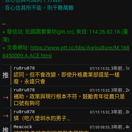
※ 發信站: 批踢踢實業坊(ptt.cc), 來自: 114.26.82.18 (臺
灣)

※ 文章網址: 
https://www.ptt.cc/bbs/Agriculture/M.168
8450009.A.ACE.html
3年前
, 1
ru8ru878
07/15 15:32,
F
推
認同，但不會改變，即使升格農業部還是一樣
廢，永遠只會
3年前
, 2
ru8ru878
07/15 15:32,
F
→
補助，政策與現行根本不符，鼓勵青年從農只是
口號有夠可
3年前
, 3
ru8ru878
07/15 15:32,
F
→
憐（吃八堡圳水的男子…
3年前
, 4
Meacock
07/30 08:53,
F
推