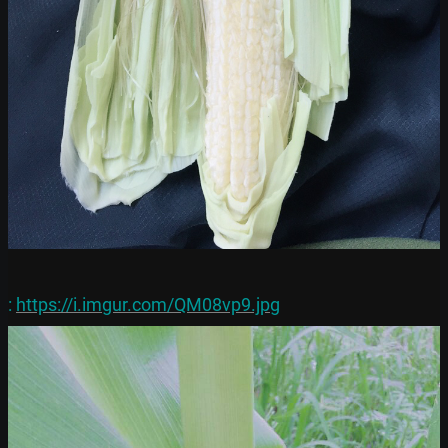
: 
https://i.imgur.com/QM08vp9.jpg