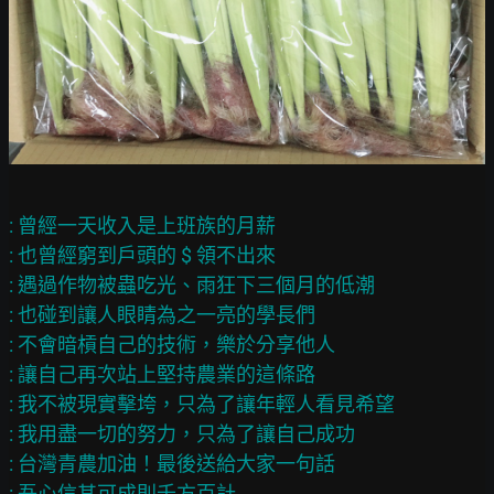
: 曾經一天收入是上班族的月薪

: 也曾經窮到戶頭的 $ 領不出來

: 遇過作物被蟲吃光、雨狂下三個月的低潮

: 也碰到讓人眼睛為之一亮的學長們

: 不會暗槓自己的技術，樂於分享他人

: 讓自己再次站上堅持農業的這條路

: 我不被現實擊垮，只為了讓年輕人看見希望

: 我用盡一切的努力，只為了讓自己成功

: 台灣青農加油！最後送給大家一句話

: 吾心信其可成則千方百計
