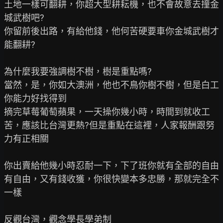
土地一樣可翻耕，你超大型耕耘機，也不會故意去撞金
城武樹吧?

你留前後出路，有給他錢，他何苦硬要車你金城武樹才
能翻耕?

為什麼我要強調樹不樹，樹是重點嗎?

當然，是，你如大澳洲，他也不鳥你樹不樹，但是白工
你能力好找得到

摘完草莓葡萄蘋果，一天操你幾小時，時間到就收工

苦，應該比台灣更熱?但是重點在這裡，人家報酬跟努
力有正相關

你出賣給他幾小時忍耐一下，下了班你就有全部的自由

有自由，又有錢收獲，你很快變本多忠勝，那就完全不
一樣

反觀台灣，觀念學長學弟制
