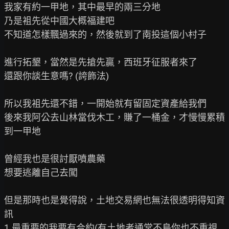
我家有約一甲地，其中最早的兩三分地

乃是袓先從中國大概福建吧

不知道怎樣飄過來的，然後就到了南投這個小村子

進行拓墾，當然是先搶先贏，西班牙征服者來了

還跟你談生意嗎? (誇飾法)

所以我袓先還不錯，一開始就有留固定資產給我們

後來我阿公去山林當伐木工，賺了一桶金，才慢慢累積
到一甲地

曾經我也是很討厭噴農藥

想要逃離自己去闖

但是那時也是覺得說，土地交易網也無法很透明得知資
訊

1.最重要的我要有合約(有土地者通常不鳥你也不重視