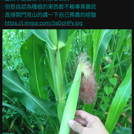
: 但是自認為種植的東西都不輸專業農民

: 直接開門見山的講一下自己務農的經驗

: 
https://i.imgur.com/3aDcHPy.jpg