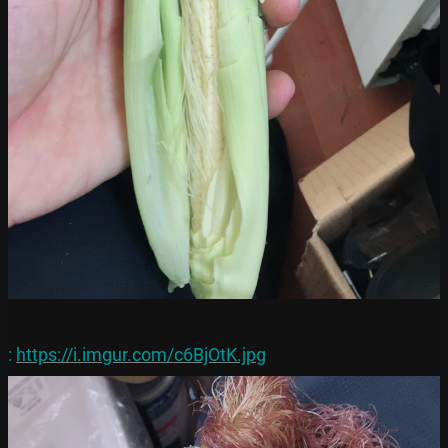
: 
https://i.imgur.com/c6BjOtK.jpg