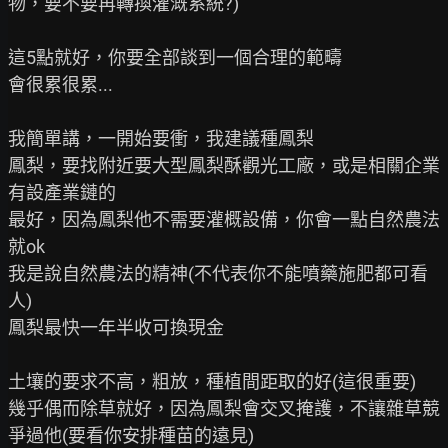
物，要不要再轉換灌溉系統?)

這5點就好，你要全部談到一個合理的範疇

會很累很累...

我簡單講，一開始要衝，我建議種鳳梨

鳳梨，要找附近要大型鳳梨酥觀光工廠，或是相關企業
有設產業鏈的

最好，因為鳳梨他不需要灌概設備，你會一點自然農法
就ok

我是說自然農法的精神(不代表你不能噴藥施肥都可看
人)

鳳梨最快一年半收可換現金

土壤的要求不高，粗放，種植間距取的好(這很重要)

幾乎偶而除草就好，因為鳳梨會交叉掩護，不讓雜草競
爭過他(要看你安排種苗的遠見)
