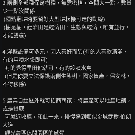
3.兩側全部種保育樹種，無需密植，空間大一點，數量
少一點沒關係

 (種點翻耕時要留好大型耕耘機可走的動線)

 (樹是樹，經濟田是經濟田，生態與經濟，唯有並行，
才能雙贏)

4.灌概設備可多元，因人喜好而異(有的人喜歡滴灌，
有的用噴水袋即可)

  有的覺得旱田他就可，有的設噴水鳥

  (但是你要立法保護兩側生態樹，國家資產，保安林，
不得移除)

5.農業自經區外就可招商商家，將農產可以地產地銷，
或是餐廳

  可就近收購，和此一來，慢慢達到類似金城武樹-伯朗
大道

  觀光農區休閒園區的感覺
