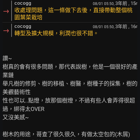
3年前
, 15
cocogg
08/01 05:50,
F
→
收處理問題，這一條做下去後，直接帶動整個桃
園葉菜栽培
3年前
, 16
cocogg
08/01 05:50,
F
→
轉型及擴大規模，利潤也很不錯。
讚~

樹真的會有很多問題，那代表說樹，他是一個很好的產
業鏈

舉凡樹的修剪、樹的移植、樹醫，樹種子的採集，樹的
美觀藝術性

性也可以..點燈，放那個樹燈，不過有些人會弄得很超
過，綁得太OVER

又沒美感~

樹木的用途，哥查了很久很久，有做太空包的(木屑)
