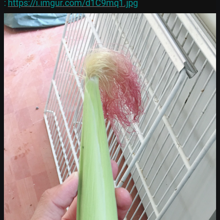
: 
https://i.imgur.com/d1C9mq1.jpg