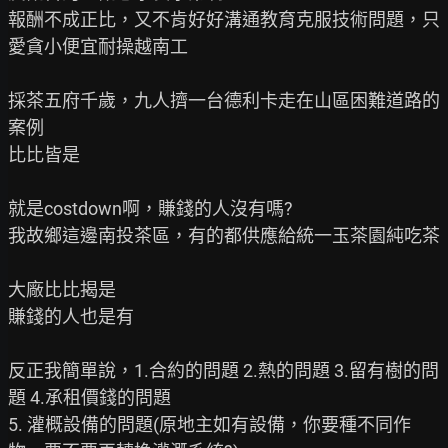
報酬不成正比，又不肯好好溝通教育克服技術問題，只
愛貪小便宜耐操越南工

採茶五府千歲，九人擠一台德利卡走在山區困難道路的
案例

比比皆是

就是costdown啊，賺錢的人沒有嗎?

我故鄉這邊南投茶區，有的都供應給統一玉茶園純吃茶

大廠比比揭是

賺錢的人也是有

反正我簡單說，1.合約的問題 2.熱的問題 3.留有樹的問
題 4.承租價錢的問題

5. 灌概設備的問題(原地主如有設備，你要種不同作