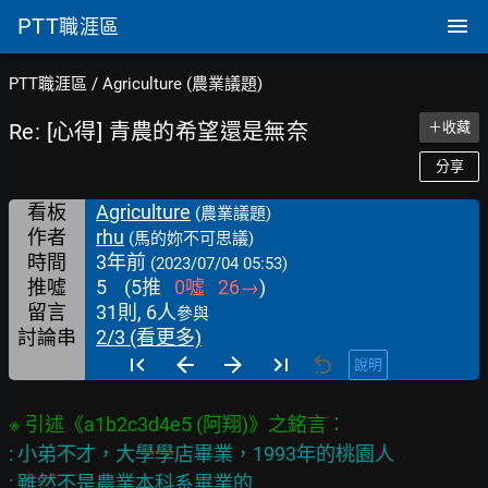
PTT
職涯區
PTT職涯區
/
Agriculture (農業議題)
Re: [心得] 青農的希望還是無奈
＋收藏
分享
看板
Agriculture
(農業議題)
作者
rhu
(馬的妳不可思議)
時間
3年前
(2023/07/04 05:53)
推噓
5
(
5
推
0
噓
26
→
)
留言
31則, 6人
參與
討論串
2/3 (看更多)
說明
: 小弟不才，大學學店畢業，1993年的桃園人

: 雖然不是農業本科系畢業的
