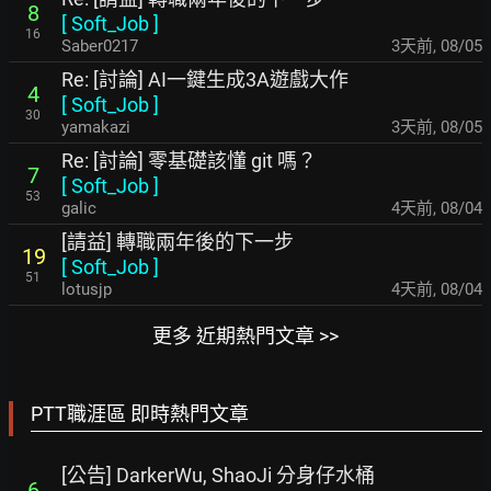
8
[
Soft_Job
]
16
Saber0217
3天前
,
08/05
Re: [討論] AI一鍵生成3A遊戲大作
4
[
Soft_Job
]
30
yamakazi
3天前
,
08/05
Re: [討論] 零基礎該懂 git 嗎？
7
[
Soft_Job
]
53
galic
4天前
,
08/04
[請益] 轉職兩年後的下一步
19
[
Soft_Job
]
51
lotusjp
4天前
,
08/04
更多 近期熱門文章 >>
PTT職涯區 即時熱門文章
[公告] DarkerWu, ShaoJi 分身仔水桶
6