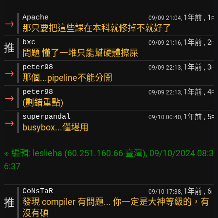
1年前
, 1
Apache
09/09 21:04,
F
→
那只要把這些課在本科就修掉不就好了
1年前
, 2
bxc
09/09 21:16,
F
推
問題 懂了一堆只能幫硬體擦屎
1年前
, 3
peter98
09/09 22:13,
F
→
那個...pipeline不能分開
1年前
, 4
peter98
09/09 22:13,
F
→
(劃錯重點)
1年前
, 5
superpandal
09/10 00:40,
F
→
busybox...僅堪用
※ 編輯: leslieha (60.251.160.66 臺灣), 09/10/2024 08:3
1年前
, 6
CoNsTaR
09/10 17:38,
F
推
發現 compiler 有問題... 你一定是大神等級的，有
沒有碩