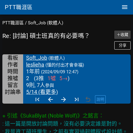
PTT
職涯區
PTT職涯區
/
Soft_Job (軟體人)
Re: [討論] 碩士班真的有必要嗎？
＋收藏
分享
看板
Soft_Job
(軟體人)
作者
leslieha
(懂的付出才會幸福)
時間
1年前
(2024/09/09 12:47)
推噓
2
(
3
推
1
噓
5
→
)
留言
9則, 7人
參與
討論串
5/14 (看更多)
說明
: 這一篇是開放討論問題，沒有必要決定誰是對的。

: 我是資工碩班學生，之前有實習過韌體程式設計師。
