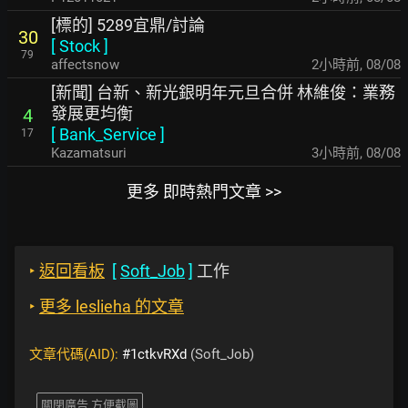
[標的] 5289宜鼎/討論
30
[
Stock
]
79
affectsnow
2小時前
,
08/08
[新聞] 台新、新光銀明年元旦合併 林維俊：業務
發展更均衡
4
[
Bank_Service
]
17
Kazamatsuri
3小時前
,
08/08
更多 即時熱門文章 >>
‣
返回看板
[
Soft_Job
]
工作
‣
更多 leslieha 的文章
文章代碼(AID):
#1ctkvRXd
(Soft_Job)
關閉廣告 方便截圖