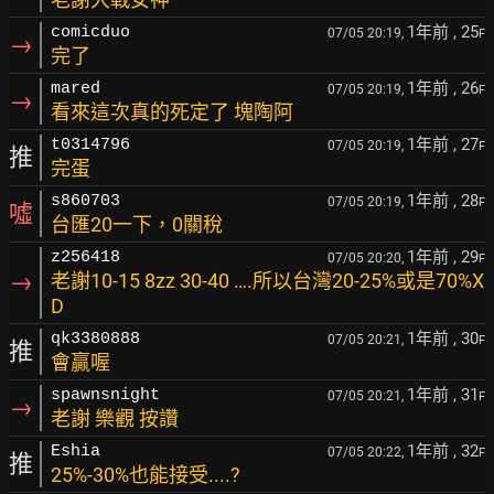
1年前
, 25
comicduo
07/05 20:19,
F
→
完了
1年前
, 26
mared
07/05 20:19,
F
→
看來這次真的死定了 塊陶阿
1年前
, 27
t0314796
07/05 20:19,
F
推
完蛋
1年前
, 28
s860703
07/05 20:19,
F
噓
台匯20一下，0關稅
1年前
, 29
z256418
07/05 20:20,
F
→
老謝10-15 8zz 30-40 ….所以台灣20-25%或是70%X
D
1年前
, 30
qk3380888
07/05 20:21,
F
推
會贏喔
1年前
, 31
spawnsnight
07/05 20:21,
F
→
老謝 樂觀 按讚
1年前
, 32
Eshia
07/05 20:22,
F
推
25%-30%也能接受....?