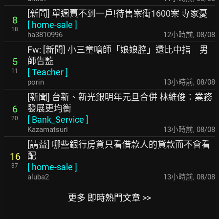
[新聞] 單週賣不到一戶!待售案衝1600案 專家憂
8
[
home-sale
]
18
ha3810996
12小時前
,
08/08
Fw: [新聞] 小三童嗆師「娘娘腔」還比中指 男
師告監
5
[
Teacher
]
11
porin
13小時前
,
08/08
[新聞] 台新、新光銀明年元旦合併 林維俊：業務
發展更均衡
6
[
Bank_Service
]
20
Kazamatsuri
13小時前
,
08/08
[請益] 哪些銀行房貸只看借款人的貸款而不會看
配
16
[
home-sale
]
37
aluba2
13小時前
,
08/08
更多 即時熱門文章 >>