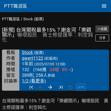
PTT
職涯區
PTT職涯區
/
Stock (股票)
[新聞] 台灣關稅最多15%？謝金河「樂觀
＋收藏
開示」
嚇壞股民 黃士修提匯率：利空鈍
分享
化
看板
Stock
(股票)
作者
qwert1122
(松板肉)
時間
1年前
(2025/07/05 12:08)
推噓
132
(
166
推
34
噓
89
→
)
留言
289則, 258人
參與
討論串
1/2 (看更多)
說明
台灣關稅最多15%？謝金河「樂觀開示」嚇壞股民　黃
士修提匯率：利空鈍化
