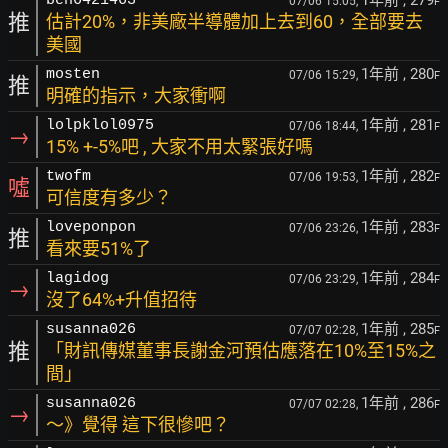
ben6421463
07/06 15:05,
F
推
估計20%，非美廠半導體加上去到60，全部要去
美國
1年前
, 280
mosten
07/06 15:29,
F
推
明確的指示，大家衝啊
1年前
, 281
lolpklol0975
07/06 18:44,
F
→
15% +-5%吧 , 大家不用太緊張好嗎
1年前
, 282
twofm
07/06 19:53,
F
噓
可信度有多少？
1年前
, 283
loveponpon
07/06 23:26,
F
推
看來要51%了
1年前
, 284
lagidog
07/06 23:29,
F
→
沒了64%+升值招待
1年前
, 285
susanna026
07/07 02:28,
F
推
「財訊傳媒董事長謝金河預估應落在10%至15%之
間」
1年前
, 286
susanna026
07/07 02:28,
F
→
～》覺得 這下很慘吧？