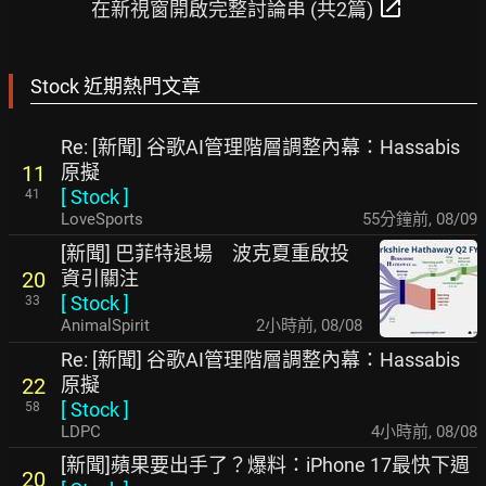
open_in_new
在新視窗開啟完整討論串 (共2篇)
Stock 近期熱門文章
Re: [新聞] 谷歌AI管理階層調整內幕：Hassabis
原擬
11
[
Stock
]
41
LoveSports
55分鐘前
,
08/09
[新聞] 巴菲特退場 波克夏重啟投
資引關注
20
[
Stock
]
33
AnimalSpirit
2小時前
,
08/08
Re: [新聞] 谷歌AI管理階層調整內幕：Hassabis
原擬
22
[
Stock
]
58
LDPC
4小時前
,
08/08
[新聞]蘋果要出手了？爆料：iPhone 17最快下週
20