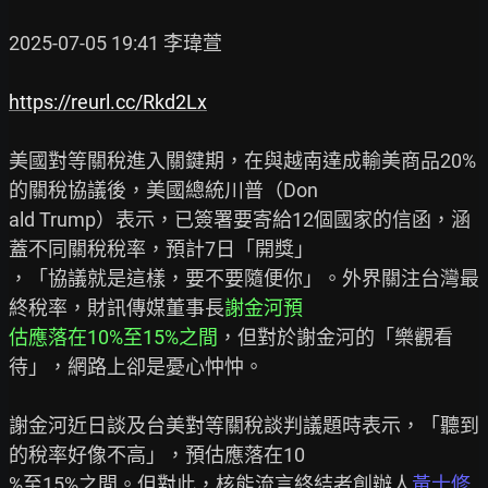
2025-07-05 19:41 李瑋萱

https://reurl.cc/Rkd2Lx
美國對等關稅進入關鍵期，在與越南達成輸美商品20%
的關稅協議後，美國總統川普（Don

ald Trump）表示，已簽署要寄給12個國家的信函，涵
蓋不同關稅稅率，預計7日「開獎」

，「協議就是這樣，要不要隨便你」。外界關注台灣最
終稅率，財訊傳媒董事長
謝金河預
估應落在10%至15%之間
，但對於謝金河的「樂觀看
待」，網路上卻是憂心忡忡。

謝金河近日談及台美對等關稅談判議題時表示，「聽到
的稅率好像不高」，預估應落在10

%至15%之間。但對此，核能流言終結者創辦人
黃士修