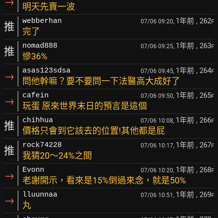
→
明天先賣一波
1年前
, 262
webberhan
07/06 09:20,
F
推
完了
1年前
, 263
nomad888
07/06 09:25,
F
推
慘36%
1年前
, 264
asas123sdsa
07/06 09:45,
F
→
問他幹嘛？要不要問一下法醫高大成好了
1年前
, 265
cafein
07/06 09:50,
F
→
玩蛋 原來世界末日的預言是這個
1年前
, 266
chihhua
07/06 10:08,
F
推
價格只會到它該去的位置!其他都是屁
1年前
, 267
rock74228
07/06 10:17,
F
推
我猜20～24%之間
1年前
, 268
Evonn
07/06 10:20,
F
→
老謝開示，看來是15%倒過來念，就是50%
1年前
, 269
lluunnaa
07/06 10:51,
F
→
丸