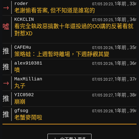
1年前
, 33
roder
07/05 20:23,
F
→
老謝偷看答案, 但不知道是誰寫的
1年前
, 34
KCKCLIN
07/05 20:25,
F
噓
看完全執政惡搞數十年還投過的OO講的反著看就
對惹XD
1年前
, 35
CAFEHu
07/05 20:26,
F
推
策略蛙：上週暫時離場，下週靜觀其變
1年前
, 36
alex910381
07/05 20:26,
F
推
噴
1年前
, 37
MaxMillian
07/05 20:27,
F
→
丸子
1年前
, 38
YIC0502
07/05 20:27,
F
推
崩崩
1年前
, 39
gfsog
07/05 20:28,
F
推
老蟹麥鬧啦