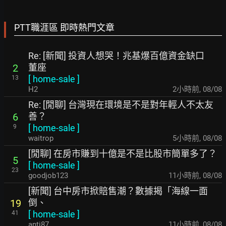
PTT職涯區 即時熱門文章
Re: [新聞] 投資人想哭！兆基爆百億資金缺口
董座
2
[
home-sale
]
13
H2
2小時前
,
08/08
Re: [閒聊] 台灣現在環境是不是對年輕人不太友
善？
6
[
home-sale
]
9
waitrop
5小時前
,
08/08
[閒聊] 在房市賺到十億是不是比股市簡單多了？
5
[
home-sale
]
23
goodjob123
11小時前
,
08/08
[新聞] 台中房市掀賠售潮？數據揭「海線一面
倒、
19
[
home-sale
]
41
anti87
11小時前
,
08/08