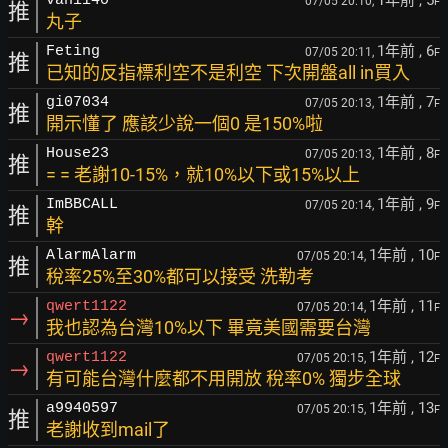
1年前
, 5
vanii40
07/05 20:10,
F
推
丸子
1年前
, 6
Feting
07/05 20:11,
F
推
已知的反指標利空不是利空 下次開盤all in買入
1年前
, 7
gi07034
07/05 20:13,
F
推
開示懂了 應該少說一個0 是150%啦
1年前
, 8
House23
07/05 20:13,
F
推
= = 老謝10-15%，就10%以下或15%以上
1年前
, 9
ImBBCALL
07/05 20:14,
F
推
幹
1年前
, 10
AlarmAlarm
07/05 20:14,
F
推
稅率25%至30%都可以接受 洗勒考
1年前
, 11
qwert1122
07/05 20:14,
F
→
我也認為台灣10%以下 畢竟美國需要台灣
1年前
, 12
qwert1122
07/05 20:15,
F
→
有可能台灣什麼都不用開放 稅率0% 獨步全球
1年前
, 13
a9940597
07/05 20:15,
F
推
老謝收到mail了