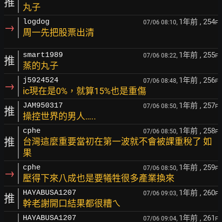
推
丸子
1年前
, 254
logdog
07/06 08:10,
F
→
周一先把股票出清
1年前
, 255
smart1989
07/06 08:22,
F
推
蒸的丸子
1年前
, 256
j5924524
07/06 08:48,
F
→
ic現在是0%，就算15%也是重傷
1年前
, 257
JAM950317
07/06 08:50,
F
推
操控世界的男人…..
1年前
, 258
cphe
07/06 08:50,
F
推
台灣這麼重要當初在第一波就不會被課重稅了 如
果
1年前
, 259
cphe
07/06 08:50,
F
→
壓得下來八成也是要犧牲很多產業換來
1年前
, 260
HAYABUSA1207
07/06 09:03,
F
推
幹老謝開口結果都很糟ㄟ
1年前
, 261
HAYABUSA1207
07/06 09:04,
F