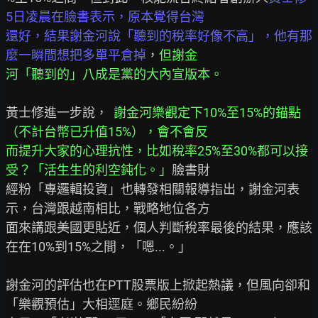
5日凌晨在臉書表示，原本覺得台灣
還好，結果謝金河說「聽到的稅率好像不高」，他有那
麼一瞬間想把多單平倉掉
，
但謝金
河「聽到的」八成是黨的大內宣版本。
黃士修進一步說，  
謝金河樂觀定下10%至15%的錨點
（不計台幣已升值15%），會不會反
而提升大家的心理抗性，比如稅率25%至30%都可以接
受？「活生生的利空鈍化。」
臉書財

經粉「專邏輯投資」也轉發相關報導指出，謝金河表
示，台灣跟越南相比，戰略地位各方

面來講跟美國更貼近，個人判斷稅率最後的結果，應該
在在10%到15%之間，「嗯...。」

謝金河的評估也在PTT股票版上掀起熱議，但風向卻和
「樂觀預估」大相逕庭。鄉民紛紛
