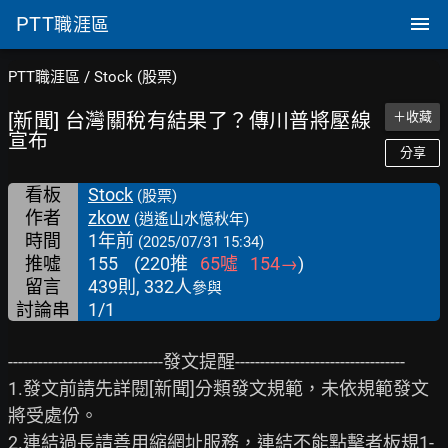
PTT
職涯區
PTT職涯區
/
Stock (股票)
[新聞] 台灣關稅有結果了？傳川普將壓線
＋收藏
宣布
分享
看板
Stock
(股票)
作者
zkow
(逍遙山水憶秋年)
時間
1年前
(2025/07/31 15:34)
推噓
155
(
220
推
65
噓
154
→
)
留言
439則, 332人
參與
討論串
1/1
-------------------------------發文提醒----------------------------------

1.發文前請先詳閱[新聞]分類發文規範，未依規範發文
將受處份。

2.連結過長請善用縮網址服務，連結不能點擊者板規1-