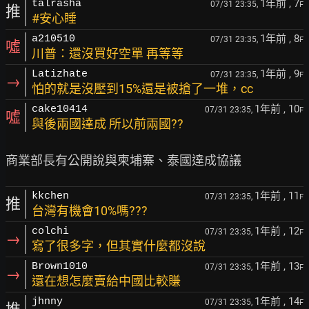
1年前
, 7
talrasha
07/31 23:35,
F
推
#安心睡
1年前
, 8
a210510
07/31 23:35,
F
噓
川普：還沒買好空單 再等等
1年前
, 9
Latizhate
07/31 23:35,
F
→
怕的就是沒壓到15%還是被搶了一堆，cc
1年前
, 10
cake10414
07/31 23:35,
F
噓
與後兩國達成 所以前兩國??
1年前
, 11
kkchen
07/31 23:35,
F
推
台灣有機會10%嗎???
1年前
, 12
colchi
07/31 23:35,
F
→
寫了很多字，但其實什麼都沒說
1年前
, 13
Brown1010
07/31 23:35,
F
→
還在想怎麼賣給中國比較賺
1年前
, 14
jhnny
07/31 23:35,
F