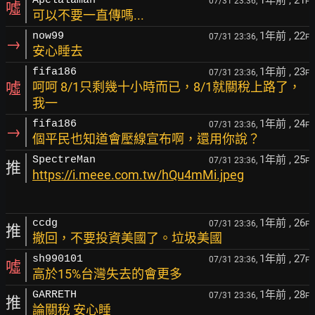
1年前
, 21
Apelalaman
07/31 23:36,
F
噓
可以不要一直傳嗎...
1年前
, 22
now99
07/31 23:36,
F
→
安心睡去
1年前
, 23
fifa186
07/31 23:36,
F
噓
呵呵 8/1只剩幾十小時而已，8/1就關稅上路了，
我一
1年前
, 24
fifa186
07/31 23:36,
F
→
個平民也知道會壓線宣布啊，還用你說？
1年前
, 25
SpectreMan
07/31 23:36,
F
推
https://i.meee.com.tw/hQu4mMi.jpeg
1年前
, 26
ccdg
07/31 23:36,
F
推
撤回，不要投資美國了。垃圾美國
1年前
, 27
sh990101
07/31 23:36,
F
噓
高於15%台灣失去的會更多
1年前
, 28
GARRETH
07/31 23:36,
F
推
論關稅 安心睡