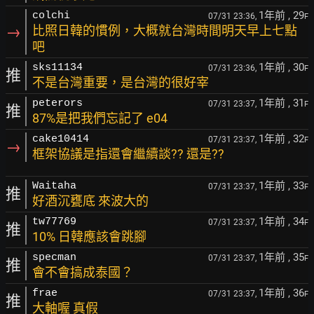
1年前
, 29
colchi
07/31 23:36,
F
→
比照日韓的慣例，大概就台灣時間明天早上七點
吧
1年前
, 30
sks11134
07/31 23:36,
F
推
不是台灣重要，是台灣的很好宰
1年前
, 31
peterors
07/31 23:37,
F
推
87%是把我們忘記了 e04
1年前
, 32
cake10414
07/31 23:37,
F
→
框架協議是指還會繼續談?? 還是??
1年前
, 33
Waitaha
07/31 23:37,
F
推
好酒沉甕底 來波大的
1年前
, 34
tw77769
07/31 23:37,
F
推
10% 日韓應該會跳腳
1年前
, 35
specman
07/31 23:37,
F
推
會不會搞成泰國？
1年前
, 36
frae
07/31 23:37,
F
推
大軸喔 真假