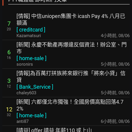
[情報] 中信uniopen集團卡 icash Pay 4% 八月已
額滿
7
[
creditcard
]
20
Kazamatsuri
4小時前
,
08/06
[新聞] 永慶不動產再爆違反個資法！辦公室、門
市
6
[
home-sale
]
16
soronirs
5小時前
,
08/06
[情報]為百萬打拼族將來銀行推「將來小貸」信
貸
3
[
Bank_Service
]
12
chaley603
5小時前
,
08/06
[新聞] 六都僅北市獨強！全國房價高點回落4.7
2%
12
[
home-sale
]
32
anti87
6小時前
,
08/06
[請益] offer 請益 年薪110 或上山