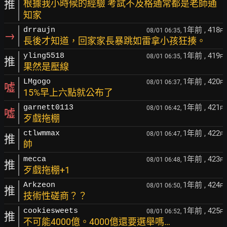
推
根據我小時候的經驗 考試不及格通常都是老師通
知家
1年前
, 418
drraujn
08/01 06:35,
F
→
長後才知道，回家家長暴跳如雷拿小孩狂揍。
1年前
, 419
yling5518
08/01 06:35,
F
推
果然是壓線
1年前
, 420
LMgogo
08/01 06:37,
F
噓
15%早上六點就公布了
1年前
, 421
garnett0113
08/01 06:42,
F
噓
歹戲拖棚
1年前
, 422
ctlwmmax
08/01 06:47,
F
推
帥
1年前
, 423
mecca
08/01 06:48,
F
推
歹戲拖棚+1
1年前
, 424
Arkzeon
08/01 06:50,
F
推
技術性磋商？？
1年前
, 425
cookiesweets
08/01 06:52,
F
推
不可能4000億。4000億還要選舉嗎…