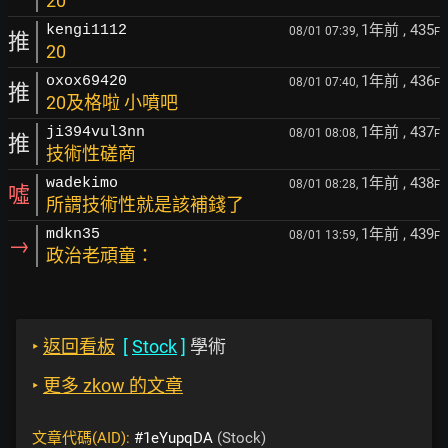
20
1年前
, 435
kengi1112
08/01 07:39,
F
推
20
1年前
, 436
oxox69420
08/01 07:40,
F
推
20及格啦 小噴吧
1年前
, 437
ji394vul3nn
08/01 08:08,
F
推
技術性磋商
1年前
, 438
wadekimo
08/01 08:28,
F
噓
所謂技術性就是該補錢了
1年前
, 439
mdkn35
08/01 13:59,
F
→
政治老頑童：
‣
返回看板
[
Stock
]
學術
‣
更多 zkow 的文章
文章代碼(AID):
#1eYupqDA
(Stock)