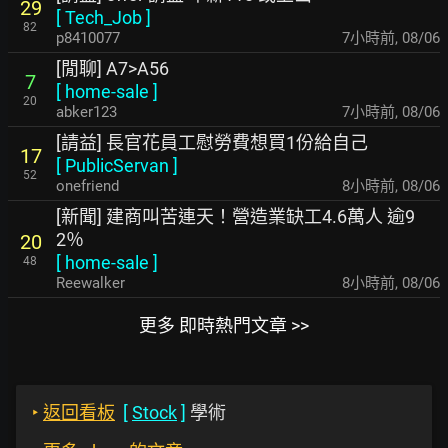
29
[
Tech_Job
]
82
p8410077
7小時前
,
08/06
[閒聊] A7>A56
7
[
home-sale
]
20
abker123
7小時前
,
08/06
[請益] 長官花員工慰勞費想買1份給自己
17
[
PublicServan
]
52
onefriend
8小時前
,
08/06
[新聞] 建商叫苦連天！營造業缺工4.6萬人 逾9
2％
20
[
home-sale
]
48
Reewalker
8小時前
,
08/06
更多 即時熱門文章 >>
‣
返回看板
[
Stock
]
學術