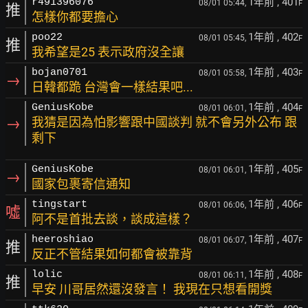
1年前
, 401
r491396076
08/01 05:44,
F
推
怎樣你都要擔心
1年前
, 402
poo22
08/01 05:45,
F
推
我希望是25 表示政府沒全讓
1年前
, 403
bojan0701
08/01 05:58,
F
→
日韓都跪 台灣會一樣結果吧...
1年前
, 404
GeniusKobe
08/01 06:01,
F
→
我猜是因為怕影響跟中國談判 就不會另外公布 跟
剩下
1年前
, 405
GeniusKobe
08/01 06:01,
F
→
國家包裹寄信通知
1年前
, 406
tingstart
08/01 06:06,
F
噓
阿不是首批去談，談成這樣？
1年前
, 407
heeroshiao
08/01 06:07,
F
推
反正不管結果如何都會被靠背
1年前
, 408
lolic
08/01 06:11,
F
推
早安 川哥居然還沒發言！ 我現在只想看開獎