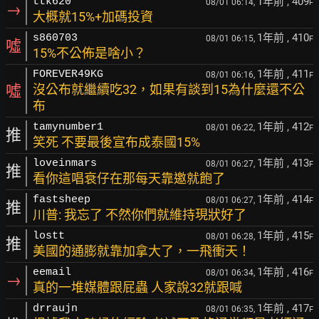
1年前
, 409
ttk620
08/01 06:14,
F
→
大概就15%+加碼投資
1年前
, 410
s860703
08/01 06:15,
F
噓
15%不公佈是啥小？
1年前
, 411
FOREVER49KG
08/01 06:16,
F
噓
沒公布就繼續吃32，如果有談到15為什麼還不公
布
1年前
, 412
tamynumber1
08/01 06:22,
F
推
笑死 不要最後宣布成泰國15%
1年前
, 413
loveinmars
08/01 06:27,
F
推
看你這唱衰仔在那每天靠邀就飽了
1年前
, 414
fastsheep
08/01 06:27,
F
推
川普: 我忘了 不然你們就維持現狀好了
1年前
, 415
lostt
08/01 06:28,
F
推
美國的通膨就靠加拿大了，一飛衝天！
1年前
, 416
eemail
08/01 06:34,
F
→
真的一堆媒體跟屁蟲 人家說32就跟喊
1年前
, 417
drraujn
08/01 06:35,
F