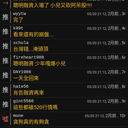
→
聰明融資入場了 小兒又砍阿呆股!!!!
2月前
, 3
wyytw
05/20 21:12,
F
推
完了
2月前
, 4
k99t
05/20 21:12,
F
推
看來還有的崩盤...
2月前
, 5
schula
05/20 21:12,
F
推
台灣錢...淹頭頂
2月前
, 6
fireheart988
05/20 21:12,
F
推
聰明融資 少年嘎爆小兒
2月前
, 7
DAY1986
05/20 21:12,
F
推
一天全回來
2月前
, 8
hate56
05/20 21:12,
F
推
肖告融資再來
2月前
, 9
gint5566
05/20 21:12,
F
推
這些都搶520行情嗎
2月前
, 10
mune
05/20 21:12,
F
噓
貪狗真的有夠貪