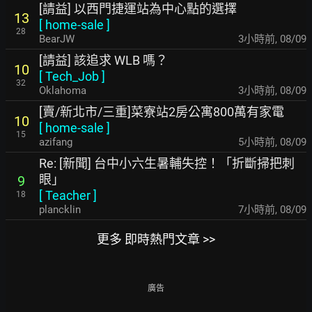
[請益] 以西門捷運站為中心點的選擇
13
[
home-sale
]
28
BearJW
3小時前
,
08/09
[請益] 該追求 WLB 嗎？
10
[
Tech_Job
]
32
Oklahoma
3小時前
,
08/09
[賣/新北市/三重]菜寮站2房公寓800萬有家電
10
[
home-sale
]
15
azifang
5小時前
,
08/09
Re: [新聞] 台中小六生暑輔失控！「折斷掃把刺
眼」
9
[
Teacher
]
18
plancklin
7小時前
,
08/09
更多 即時熱門文章 >>
廣告