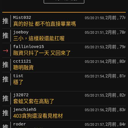
2月前
, 77
Mist032
05/20 21:50,
F
推
真的好扯 都不怕直接畢業嗎
2月前
, 78
joeboy
05/20 21:51,
F
推
三小，這樣殺還能扛喔
2月前
, 79
fallinlove15
05/20 21:53,
F
→
融資只抖了一天 又回來了
2月前
, 80
cct1121
05/20 21:54,
F
推
聰明融資
2月前
, 81
tist
05/20 21:54,
F
推
穩了
2月前
, 82
j32072
05/20 21:55,
F
推
套蛙又套在高點了
2月前
, 83
jenchieh5
05/20 21:56,
F
推
403貪狗還沒看見棺材
2月前
, 84
roder
05/20 21:57,
F
推