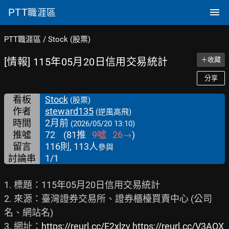
PTT
職涯區
PTT職涯區
/
Stock (股票)
[情報] 115年05月20日信用交易統計
＋收藏
分享
看板
Stock
(股票)
作者
steward135
(逆風高飛)
時間
2月前
(2026/05/20 13:10)
推噓
72
(
81
推
9
噓
26
→
)
留言
116則, 113人
參與
討論串
1/1
1. 標題：115年05月20日信用交易統計

2. 來源：臺灣證券交易所、證券櫃檯買賣中心 (公司
名、網站名)

3. 網址：
https://reurl.cc/E2xlzv
https://reurl.cc/V3AOX