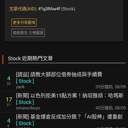
文章代碼(AID):
#1g3RAw4f
(Stock)
更多分享選項
關閉廣告 方便截圖
Stock 近期熱門文章
[請益] 請教大額部位借券抽成與手續費
4
[
Stock
]
20
yank
29分鐘前
,
08/09
[新聞] 以色列拒美15點方案！納坦雅胡：哈瑪斯
17
[
Stock
]
31
omanorboyo
45分鐘前
,
08/09
[新聞] 基金爆倉反成加分題？「AI股神」遭重創
4
[
Stock
]
6