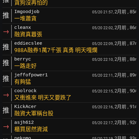
貪狗沒再怕的
2月前
, 85
Imgoodjob
05/20 21:57,
F
推
一堆蕭貪
2月前
, 86
cleanx
05/20 22:02,
F
→
融資真囂張
2月前
, 87
eddiecslee
05/20 22:09,
F
推
988A融券1萬7千張 真勇 明天嘎爛
2月前
, 88
berryc
05/20 22:10,
F
推
一路走好
2月前
, 89
jeffofpower1
05/20 22:11,
F
推
有夠猛
2月前
, 90
coolrock
05/20 22:15,
F
→
又衝進來 明天又要跌了
2月前
, 91
KickAcer
05/20 22:16,
F
推
融資大軍稱台股
2月前
, 92
asjh612
05/20 22:17,
F
→
櫃買居然資減
2月前
, 93
nekomo
05/20 22:19,
F