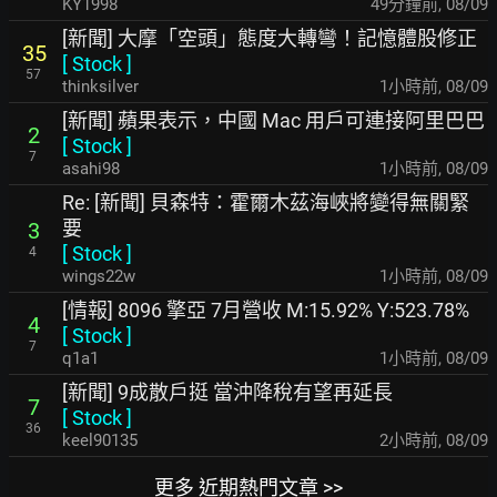
KY1998
49分鐘前
,
08/09
[新聞] 大摩「空頭」態度大轉彎！記憶體股修正
35
[
Stock
]
57
thinksilver
1小時前
,
08/09
[新聞] 蘋果表示，中國 Mac 用戶可連接阿里巴巴
2
[
Stock
]
7
asahi98
1小時前
,
08/09
Re: [新聞] 貝森特：霍爾木茲海峽將變得無關緊
要
3
[
Stock
]
4
wings22w
1小時前
,
08/09
[情報] 8096 擎亞 7月營收 M:15.92% Y:523.78%
4
[
Stock
]
7
q1a1
1小時前
,
08/09
[新聞] 9成散戶挺 當沖降稅有望再延長
7
[
Stock
]
36
keel90135
2小時前
,
08/09
更多 近期熱門文章 >>