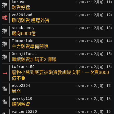
2月前
, 11
koruse
05/20 21:13,
F
推
融資好猛
2月前
, 12
vm3294vu6
05/20 21:13,
F
噓
聰明融資 嘎爆外資
2月前
, 13
stocktonty
05/20 21:13,
F
推
邁向6000億
2月前
, 14
Timberlake
05/20 21:14,
F
推
主力融資準備開噴
2月前
, 15
Orenjifurai
05/20 21:14,
F
推
繼續融資加碼正2 懂賺
2月前
, 16
twfrank159
05/20 21:14,
F
→
廢物小兒到底要被融資教訓幾次啊，一次賣3000
億不會
2月前
, 17
etop2354
05/20 21:15,
F
推
崩崩
2月前
, 18
qwerty110
05/20 21:15,
F
推
聰明融資
2月前
, 19
vincent5236
05/20 21:16,
F