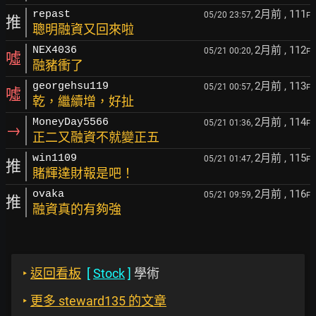
2月前
, 111
repast
05/20 23:57,
F
推
聰明融資又回來啦
2月前
, 112
NEX4036
05/21 00:20,
F
噓
融豬衝了
2月前
, 113
georgehsu119
05/21 00:57,
F
噓
乾，繼續增，好扯
2月前
, 114
MoneyDay5566
05/21 01:36,
F
→
正二又融資不就變正五
2月前
, 115
win1109
05/21 01:47,
F
推
賭輝達財報是吧！
2月前
, 116
ovaka
05/21 09:59,
F
推
融資真的有夠強
‣
返回看板
[
Stock
]
學術
‣
更多 steward135 的文章