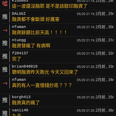
2月前
, 28
kidd085
05/20 21:18,
F
噓
這一波還沒融耶 是不是該歐印融資了
2月前
, 29
DALUGI
05/20 21:19,
F
推
融資都不會斷頭 好厲害
2月前
, 30
nfuman
05/20 21:19,
F
→
融資餘額比前天高！！！！
2月前
, 31
ntuegg
05/20 21:19,
F
推
融資發瘋了 有病啊
2月前
, 32
f204137
05/20 21:19,
F
推
完了
2月前
, 33
brian040818
05/20 21:20,
F
推
聰明融資昨天跑光 今天又回來了
2月前
, 34
nfuman
05/20 21:20,
F
→
真的有人一直借錢抄底？？？
2月前
, 35
korgh413
05/20 21:20,
F
推
融資真的瘋了
2月前
, 36
vanii40
05/20 21:20,
F
推
丸子