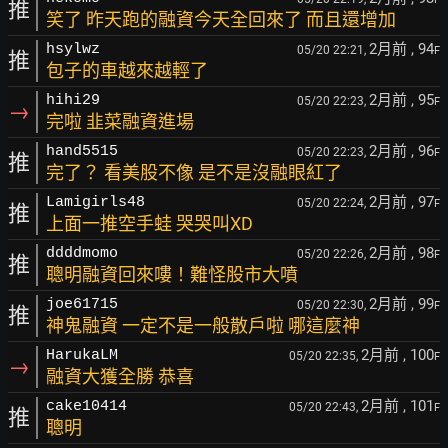
推
笑了 昨天跑的融資今天全回來了 而且還增加
2月前
, 94
hsylwz
05/20 22:21,
F
推
包子的車越來越輕了
2月前
, 95
hihi29
05/20 22:23,
F
→
完啦 韭菜融資進場
2月前
, 96
hand5515
05/20 22:23,
F
推
完了？ 看美股不像 是不是沒融眼紅了
2月前
, 97
Lamigirls48
05/20 22:24,
F
推
上面一推空手蛙 哭哭叫XD
2月前
, 98
ddddmomo
05/20 22:26,
F
推
聰明融資回來嘍！難怪股市大噴
2月前
, 99
joe61715
05/20 22:30,
F
推
神鬼融資 一定不是一般散戶啦 哪這麼神
2月前
, 100
HarukaLM
05/20 22:35,
F
→
融資大獲全勝 恭喜
2月前
, 101
cake10414
05/20 22:43,
F
推
聰明