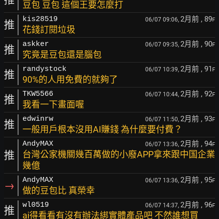
豆包 豆包 這個王要怎麼打
2月前
, 89
kis28519
06/07 09:06,
F
推
花錢訂閱垃圾
2月前
, 90
askker
06/07 09:35,
F
推
究竟是豆包還是腦包
2月前
, 91
randystock
06/07 10:39,
F
推
90%的人用免費的就夠了
2月前
, 92
TKW5566
06/07 10:44,
F
推
我看一下畫面喔
2月前
, 93
edwinrw
06/07 11:50,
F
推
一般用戶根本沒用AI賺錢 為什麼要付費？
2月前
, 94
AndyMAX
06/07 13:36,
F
推
台灣公家機關幾百萬做的小廢APP拿來跟中国企業
幾億
2月前
, 95
AndyMAX
06/07 13:36,
F
→
做的豆包比 真榮幸
2月前
, 96
wl0519
06/07 14:37,
F
推
ai得看看有沒有辦法綁實體產品吧 不然誰想買