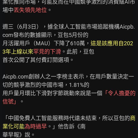
業化推向市場，可能反而在中國競爭激烈的消費級AI市
場中
丟失領先地位
。

週三（6月3日），據全球人工智能市場追蹤機構Aicpb.
com發布的數據顯示，豆包5月份的

月活躍用戶（MAU）下降了610萬，
這是該應用自202
3年上線以來
罕見的下滑
。此前，豆包

首次公開了其付費訂閱選項。

Aicpb.com創辦人之一李榜主表示，在用戶數量決定一
切的競爭激烈的中國市場，1.81%的

用戶量月環比下滑對字節跳動來說是一個
「令人擔憂的
信號」
。

「中國免費人工智能服務時代遠未結束，所以豆包的
商
業化可能
為時過早
。」他告訴《南

華早報》說。
