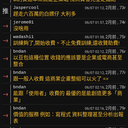
2月前
, 73
Jaspercool
06/07 01:12,
F
推
趕走六百萬的白嫖仔 大利多
2月前
, 74
jerome01
06/07 01:57,
F
→
沒啥用
2月前
, 75
wadashi1
06/07 01:58,
F
→
訓練夠了,開始收費。不止免費訓練,還收贊助費!
2月前
, 76
bndan
06/07 02:12,
F
→
以豆包這種位置 收錢的應該要是企業或電商甚至
整合
2月前
, 77
bndan
06/07 02:12,
F
→
跟一般人收費 這商業企畫整組可以火了 ==
2月前
, 78
bndan
06/07 02:16,
F
→
能跟「使用者」收費的 最優的是能創造更多「商
業」
2月前
, 79
bndan
06/07 02:16,
F
→
價值的服務 例如：寫程式 資料整理甚至分析出報
表