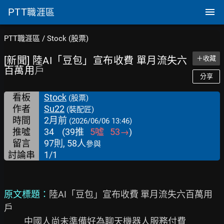
PTT
職涯區
PTT職涯區
/
Stock (股票)
[新聞] 陸AI「豆包」宣布收費 單月流失六
＋收藏
百萬用
戶
分享
看板
Stock
(股票)
作者
Su22
(裝配匠)
時間
2月前
(2026/06/06 13:46)
推噓
34
(
39
推
5
噓
53
→
)
留言
97則, 58人
參與
討論串
1/1
原文標題：
陸AI「豆包」宣布收費 單月流失六百萬用
戶

          中國人尚未準備好為聊天機器人服務付費
