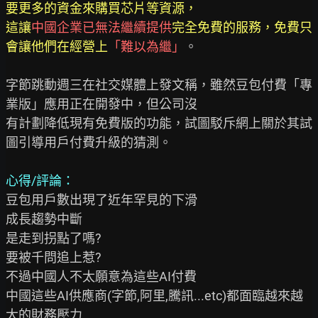
要更多的資金來購買芯片等資源，

這讓
中國企業已無法繼續提供
完全免費的服務，免費只
會讓他們在經營上
「難以為繼」
。

字節跳動週三在社交媒體上發文稱，雖然豆包付費「專
業版」應用正在開發中，但公司沒

有計劃降低現有免費版的功能，試圖駁斥網上關於其試
圖引導用戶付費升級的猜測。

心得/評論：
豆包用戶數出現了近年罕見的下滑

成長趨勢中斷

是走到拐點了嗎?

要被千問追上惹?

不過中國人不太願意為這些AI付費

中國這些AI供應商(字節,阿里,騰訊...etc)都面臨越來越
大的財務壓力
