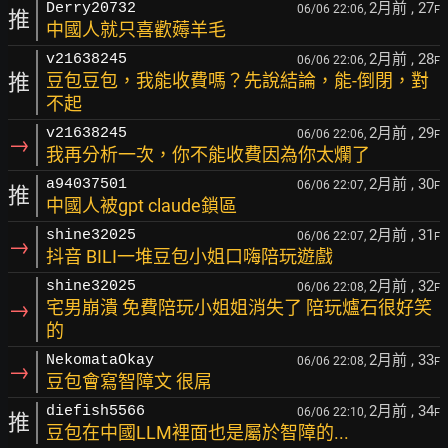
2月前
, 27
Derry20732
06/06 22:06,
F
推
中國人就只喜歡薅羊毛
2月前
, 28
v21638245
06/06 22:06,
F
推
豆包豆包，我能收費嗎？先說結論，能-倒閉，對
不起
2月前
, 29
v21638245
06/06 22:06,
F
→
我再分析一次，你不能收費因為你太爛了
2月前
, 30
a94037501
06/06 22:07,
F
推
中國人被gpt claude鎖區
2月前
, 31
shine32025
06/06 22:07,
F
→
抖音 BILI一堆豆包小姐口嗨陪玩遊戲
2月前
, 32
shine32025
06/06 22:08,
F
→
宅男崩潰 免費陪玩小姐姐消失了 陪玩爐石很好笑
的
2月前
, 33
NekomataOkay
06/06 22:08,
F
→
豆包會寫智障文 很屌
2月前
, 34
diefish5566
06/06 22:10,
F
推
豆包在中國LLM裡面也是屬於智障的...