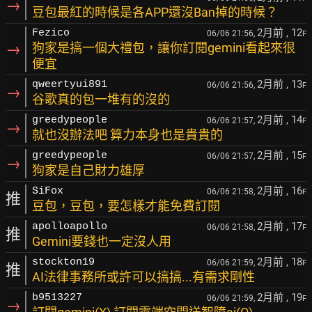
→
豆包最紅的時候是各APP還沒Ban掉的時候？
2月前
, 12
Fezico
06/06 21:56,
F
→
狗家是搞一個大禮包，讓你訂閱gemini看起來很
便宜
2月前
, 13
qweertyui891
06/06 21:56,
F
→
谷歌真的包一堆有的沒的
2月前
, 14
greedypeople
06/06 21:57,
F
→
就也沒辦法吧 算力本身也是貴貴的
2月前
, 15
greedypeople
06/06 21:57,
F
→
狗家是自己財力雄厚
2月前
, 16
SiFox
06/06 21:58,
F
推
豆包，豆包，要怎樣才能免費訂閱
2月前
, 17
apolloapollo
06/06 21:58,
F
推
Gemini要錢也一定沒人用
2月前
, 18
stockton19
06/06 21:59,
F
推
AI法律事務所或許可以搞搞...有需求剛性
2月前
, 19
b9513227
06/06 21:59,
F
→