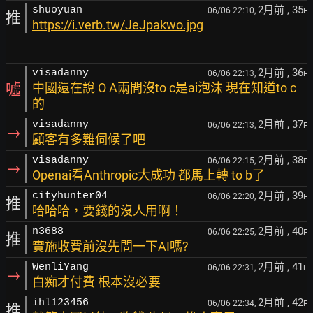
2月前
, 35
shuoyuan
06/06 22:10,
F
推
https://i.verb.tw/JeJpakwo.jpg
2月前
, 36
visadanny
06/06 22:13,
F
噓
中國還在說 O A兩間沒to c是ai泡沫 現在知道to c
的
2月前
, 37
visadanny
06/06 22:13,
F
→
顧客有多難伺候了吧
2月前
, 38
visadanny
06/06 22:15,
F
→
Openai看Anthropic大成功 都馬上轉 to b了
2月前
, 39
cityhunter04
06/06 22:20,
F
推
哈哈哈，要錢的沒人用啊！
2月前
, 40
n3688
06/06 22:25,
F
推
實施收費前沒先問一下AI嗎?
2月前
, 41
WenliYang
06/06 22:31,
F
→
白痴才付費 根本沒必要
2月前
, 42
ihl123456
06/06 22:34,
F
推