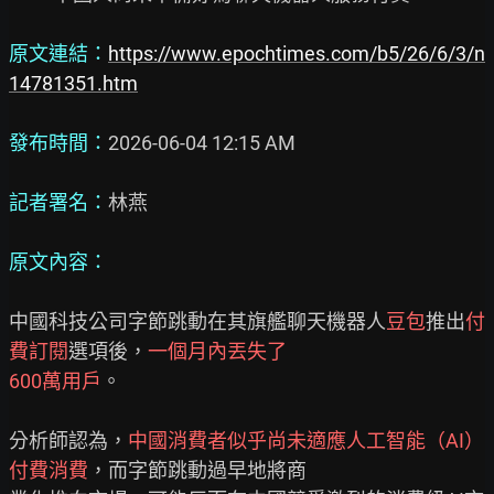
原文連結：
https://www.epochtimes.com/b5/26/6/3/n
14781351.htm
發布時間：
2026-06-04 12:15 AM

記者署名：
林燕

原文內容：
中國科技公司字節跳動在其旗艦聊天機器人
豆包
推出
付
費訂閱
選項後，
一個月內丟失了

600萬用戶
。

分析師認為，
中國消費者似乎尚未適應人工智能（AI）
付費消費
，而字節跳動過早地將商
