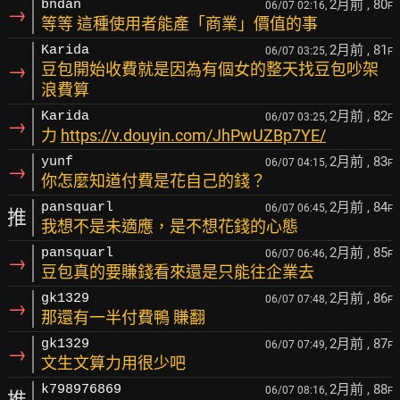
2月前
, 80
bndan
06/07 02:16,
F
→
等等 這種使用者能產「商業」價值的事
2月前
, 81
Karida
06/07 03:25,
F
→
豆包開始收費就是因為有個女的整天找豆包吵架
浪費算
2月前
, 82
Karida
06/07 03:25,
F
→
力
https://v.douyin.com/JhPwUZBp7YE/
2月前
, 83
yunf
06/07 04:15,
F
→
你怎麼知道付費是花自己的錢？
2月前
, 84
pansquarl
06/07 06:45,
F
推
我想不是未適應，是不想花錢的心態
2月前
, 85
pansquarl
06/07 06:46,
F
→
豆包真的要賺錢看來還是只能往企業去
2月前
, 86
gk1329
06/07 07:48,
F
→
那還有一半付費鴨 賺翻
2月前
, 87
gk1329
06/07 07:49,
F
→
文生文算力用很少吧
2月前
, 88
k798976869
06/07 08:16,
F
推