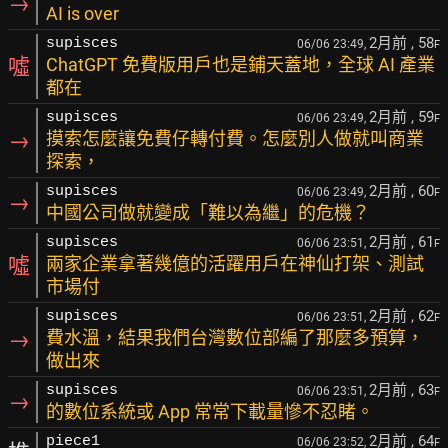
→
AI is over
2月前
, 58
supisces
06/06 23:49,
F
噓
ChatGPT 免費版用戶也是鋪天蓋地，全球 AI 產業
都在
2月前
, 59
supisces
06/06 23:49,
F
→
摸索怎麼讓免費仔轉付費。怎麼別人做就叫商業
探索，
2月前
, 60
supisces
06/06 23:49,
F
→
中國公司做就變成「難以為繼」的危機？
2月前
, 61
supisces
06/06 23:51,
F
噓
兩家企業拿著幾億的活躍用戶在神仙打架、測試
市場付
2月前
, 62
supisces
06/06 23:51,
F
→
費水溫，結果我們台灣數位部編了那麼多預算，
做出來
2月前
, 63
supisces
06/06 23:51,
F
→
的數位系統或 App 常常下載量慘不忍睹。
2月前
, 64
piece1
06/06 23:52,
F