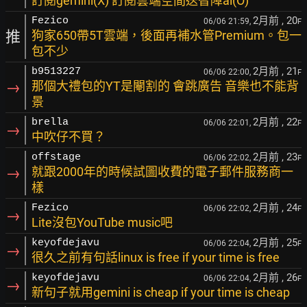
訂閱gemini(X) 訂閱雲端空間送智障ai(O)
2月前
, 20
Fezico
06/06 21:59,
F
推
狗家650帶5T雲端，後面再補水管Premium。包一
包不少
2月前
, 21
b9513227
06/06 22:00,
F
→
那個大禮包的YT是閹割的 會跳廣告 音樂也不能背
景
2月前
, 22
brella
06/06 22:01,
F
→
中吹仔不買？
2月前
, 23
offstage
06/06 22:02,
F
→
就跟2000年的時候試圖收費的電子郵件服務商一
樣
2月前
, 24
Fezico
06/06 22:02,
F
→
Lite沒包YouTube music吧
2月前
, 25
keyofdejavu
06/06 22:04,
F
→
很久之前有句話linux is free if your time is free
2月前
, 26
keyofdejavu
06/06 22:04,
F
→
新句子就用gemini is cheap if your time is cheap