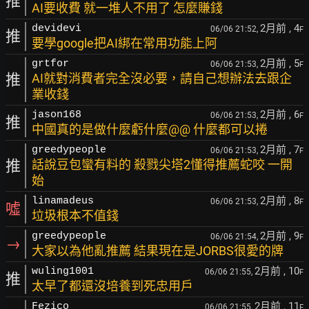
推
AI要收費 就一堆人不用了 怎麼賺錢
2月前
, 4
devidevi
06/06 21:52,
F
推
要學google把AI綁在常用功能上阿
2月前
, 5
grtfor
06/06 21:53,
F
推
AI就對消費者完全沒必要，請自己想辦法去跟企
業收錢
2月前
, 6
jason168
06/06 21:53,
F
推
中國真的是做什麼虧什麼@@ 什麼都可以捲
2月前
, 7
greedypeople
06/06 21:53,
F
推
話說豆包蠻有料的 殺戮尖塔2懂得推薦蛇咬 一開
始
2月前
, 8
linamadeus
06/06 21:53,
F
噓
垃圾根本不值錢
2月前
, 9
greedypeople
06/06 21:54,
F
→
大家以為他亂推薦 結果現在是JORBS很愛的牌
2月前
, 10
wuling1001
06/06 21:55,
F
推
太早了都還沒培養到死忠用戶
2月前
, 11
Fezico
06/06 21:55,
F