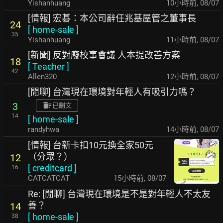
Yishanhuang
10小時前
,
08/07
[情報] 宏碁：本公司辭任兆基屋管之董事長
24
[
home-sale
]
35
Yishanhuang
11小時前
,
08/07
[新聞] 反對廢校事會議 人本提改善方案
18
[
Teacher
]
42
Allen320
12小時前
,
08/07
[閒聊] 台灣現在環境對年輕人有吸引力嗎？
3
已刪文
14
[
home-sale
]
randyhwa
14小時前
,
08/07
[情報] 台新卡扣10元換全家50元
（分眾？）
12
[
creditcard
]
16
CATCATCAT
15小時前
,
08/07
Re: [閒聊] 台灣現在環境是不是對年輕人不太友
善？
14
[
home-sale
]
38