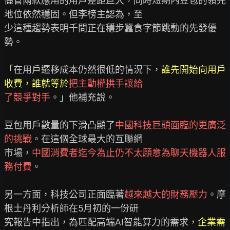
儘管兩款應用的用戶差距巨大，同時短期內豆包的領先
地位依然穩固。但李榜主認為，至

少這種趨勢表明千問正在穩步蠶食字節跳動的先發優
勢。

「在用戶遷移成本仍然很低的情況下，
誰先開始向用戶
收費，誰就等於
把主動權拱手讓給

了競爭對手
。」他補充說。

豆包用戶數量的下滑凸顯了
中國科技巨頭面臨的更廣泛
的挑戰
。在這個全球最大的互聯網

市場，
中國消費者迄今為止仍不太願意為聊天機器人服
務付費
。

另一方面，科技公司正面臨著
越來越大的財務壓力
。摩
根士丹利分析師在5月初的一份研

究報告中指出，為匹配高端AI智能算力的需求，
企業需