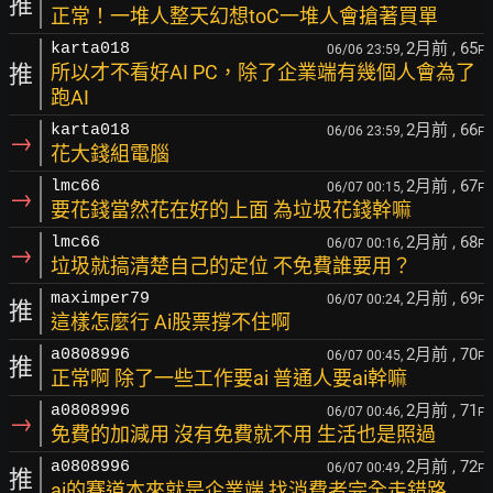
推
正常！一堆人整天幻想toC一堆人會搶著買單
2月前
, 65
karta018
06/06 23:59,
F
推
所以才不看好AI PC，除了企業端有幾個人會為了
跑AI
2月前
, 66
karta018
06/06 23:59,
F
→
花大錢組電腦
2月前
, 67
lmc66
06/07 00:15,
F
→
要花錢當然花在好的上面 為垃圾花錢幹嘛
2月前
, 68
lmc66
06/07 00:16,
F
→
垃圾就搞清楚自己的定位 不免費誰要用？
2月前
, 69
maximper79
06/07 00:24,
F
推
這樣怎麼行 Ai股票撐不住啊
2月前
, 70
a0808996
06/07 00:45,
F
推
正常啊 除了一些工作要ai 普通人要ai幹嘛
2月前
, 71
a0808996
06/07 00:46,
F
→
免費的加減用 沒有免費就不用 生活也是照過
2月前
, 72
a0808996
06/07 00:49,
F
推
ai的賽道本來就是企業端 找消費者完全走錯路