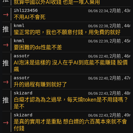
就算中國以外AI收錢 也是一堆人棄用
2月前
, 43
ihl123456
06/06 22:34,
F
→
不用AI不會死
2月前
, 44
knml
06/06 22:38,
F
推
蠻正常的吧，我也不願意付錢，用免費的就好
2月前
, 45
knml
06/06 22:39,
F
→
要困難的ds性能不差
2月前
, 46
assotr
06/06 22:40,
F
推
AI泡沫是這樣的 沒人在乎AI到底能不能賺錢 股價
飆
2月前
, 47
assotr
06/06 22:40,
F
→
升的過程有賺到就好了
2月前
, 48
skizard
06/06 22:43,
F
推
白癡才認為為之過早，每天燒token是不用錢嗎？
是不
2月前
, 49
skizard
06/06 22:43,
F
→
是真的實用才是重點 想白嫖的六百萬本來就不會
付錢