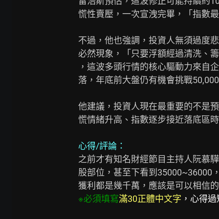
雷浩斯預估，這波修正可能持續約1
慌性賣壓，一次宣洩完畢，「指數最低可能
不過，他也強調，投資人無須過度悲
必然現象，「只要浮額經過清洗、籌
，這波多頭行情的核心驅動力來自企
落，年底前大盤仍有機會挑戰50,000
他建議，投資人現在最重要的不是預
慌情緒升高、指數逐步接近落底區時
心得/評論：
之前才有知名財經節目主持人阮慕驊
股部位，甚至下看到35000~360
※必須填寫
滿30正體中文字
，心得過短