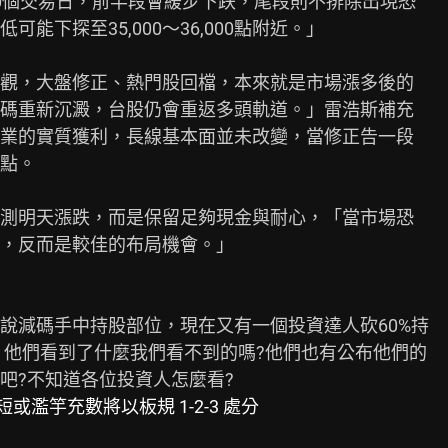
0個交易日，前半段會緩步下跌，尾段則不排除出現恐

下探至35,000～36,000點附近。」

觀，大盤修正、熱門股回檔，本來就是市場漲多後的

碼重新沉澱，台股仍會重返多頭軌道。」雷浩斯補充

業的實質獲利，長線基本面並未改變，當修正告一段

點。

測明天漲跌，而是保留足夠現金與耐心，「當市場恐

，反而是較佳的布局機會。」

說減碼手中持股部位，現在又有一個投資達人砍60%持

00，他們看到了什麼我們看不到的嗎?他們也有公布他們的

或濫竽充數將以板規 1-2-3 處分