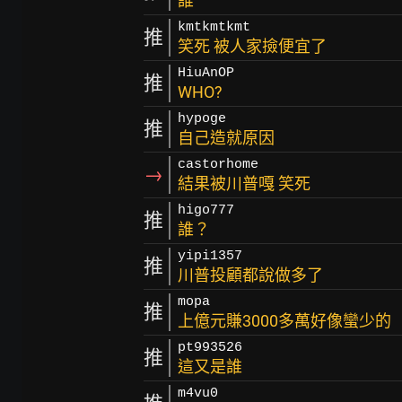
誰
kmtkmtkmt
推
笑死 被人家撿便宜了
HiuAnOP
推
WHO?
hypoge
推
自己造就原因
castorhome
→
結果被川普嘎 笑死
higo777
推
誰？
yipi1357
推
川普投顧都說做多了
mopa
推
上億元賺3000多萬好像蠻少的
pt993526
推
這又是誰
m4vu0