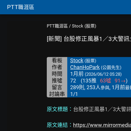
PTT
職涯區
PTT職涯區
/
Stock (股票)
[新聞] 台股修正風暴1／3大警
看板
Stock
(股票)
作者
ChanHoPark
(公園先生)
時間
1月前
(2026/06/12 05:28)
推噓
72
(
135
推
63
噓
91
→
)
留言
289則, 253人
, 1月前
參與
最
討論串
1/1
原文標題：
台股修正風暴1／3大警訊
原文連結：
https://www.mirrormed