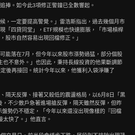
追捧。如今此3項修正警鐘已全數響起。

候，一定要提高警覺。」雷浩斯指出，過去幾個月市

現「四貸同堂」，ETF規模也快速膨脹，「市場槓桿

，股市自然容易出現回檔修正。」

可能落在7月，但今年以來股市漲勢過猛，部分個股

生也不意外。」也因此，秉持長線投資的他果斷調節

穩定後再接回。統計今年以來，他獲利入袋淨賺了

、隔天反彈、接著又殺低的震盪格局，以6月8日「黑

點後，不少散戶急著進場搶反彈，隔天雖然反彈，但昨

，顯示盤勢仍不穩定，「今年以來還沒出現像樣的『回檔

接太快了。」他直言。
