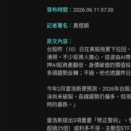
發布時間：
2026.06.11 07:30

記者署名：
黃煜穎

原文內容：
台股昨（10）日在美股拖累下拉回，終場
湧現。不少投資人擔心，這波由AI帶
押AI股資產翻倍、身價破億的價值
多頭趨勢反轉；不過，他也透露昨日
今年2月雷浩斯便預測，2026年台股
沫尚未破裂，長線趨勢仍偏多，但漲多
時的暴跌。」

雷浩斯提出3項重要「修正警訊」，包
超過25倍）或利多不漲、主動型ET