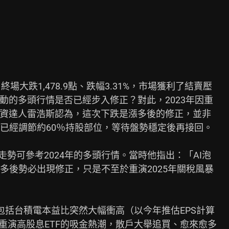
大跌1,478.9點、跌幅3.31%，市場獲利了結賣壓

動的多頭行情是否已經步入修正？對此，2023年因重

投資達人雷浩斯認為，這次下跌是漲多後的修正，並非

已經調節約60％持股部位，等待盤勢穩定後再接回。

走勢可參考2024年的多頭行情。當時他指出：「AI泡

後勢必出現修正，只是不至於重演2025年關稅風暴

括台積電本益比突然大幅衝高（以今年推估EPS計算

F重演高股息ETF的吸金熱潮，散戶大舉追買、愈來愈多
