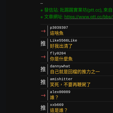
※ 發信站: 批踢踢實業坊(ptt.cc), 來自: 1
※ 文章網址: 
https://www.ptt.cc/bb
p3039307
→
這啥魚
Like5566Like
推
好我出清了
fly0204
→
你是什麼魚
dannywhat
推
自己就是回檔的推力之一
amishitter
推
笑死，不要再鞭屍了
alex00089
→
誰？
xxb669
推
這是誰？