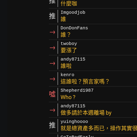
推
什麼咖
Imgoodjob
推
誰
DonDonFans
→
誰？
twoboy
→
要漲了
andy87115
→
誰啦
kenro
→
這誰啦？預言家嗎？
Shepherd1987
噓
Who ?
andy87115
→
做多請於本週離場 by
yuinghoooo
推
就是總資產多而已，操作其實