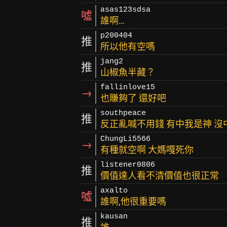
asas123sdsa
噓
誰啊…
p200404
推
所以他有空嗎
jang2
推
山椒魚半藏？
fallinlove15
→
也賺夠了 還好吧
southpeace
推
反正亂喊不用錢 有中我是神 沒
ChungLi5566
→
有種就空啊 大媽嘎死你
listener0806
推
價值達人看不清價值也很正常
axalto
噓
誰啊,他很重要嗎
kausan
推