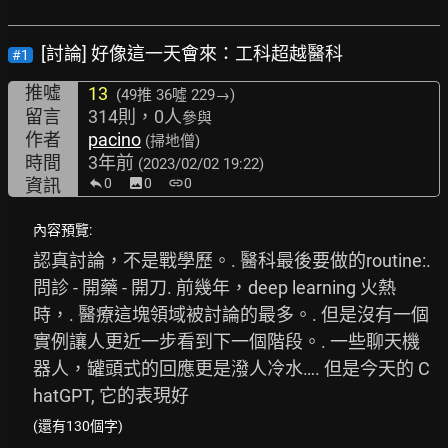
[討論] 好像這一天會來：工科超越醫科
#1
推噓
13
(49推
36噓 229→
)
留言
314則，0人
參與
作者
pacino
(掃地僧)
時間
3年前
(2023/02/02 19:22)
資訊
0
image
0
link
0
內容預覽:
認真討論，不是戰學歷。. 醫科最後要做的routine:. 
問診 - 開藥 - 開刀. 前幾年，deep learning 火熱
時，. 醫療這塊領域被討論的最多。. 但是沒有一個
實例讓人更近一步看到下一個階段。. 一些聊天機
器人，罐頭式的回應更是潑人冷水…. 但是今天的 C
hatGPT, 它的表現好
(還有130個字)