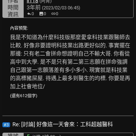
作者
li118
(阿青)
時間
3年前
(2023/02/03 06:45)
資訊
0
image
0
link
0
內容預覽:
我是不知道為什麼科技版那麼愛拿科技業跟醫師去
比較. 好像非要證明科技業出路更好似的. 事實擺在
那邊: 只有老二會拼命想證明自己不輸大哥. 你看從
高中到大學. 是不是只有第二第三志願在拼命強調
自己跟第一志願落差有多小多小. 現實就是科技業
的高標豬屎屋. 待遇上最多到醫生的均標. 你要是再
加上社會地位/
(還有612個字)
Re: [討論] 好像這一天會來：工科超越醫科
#3