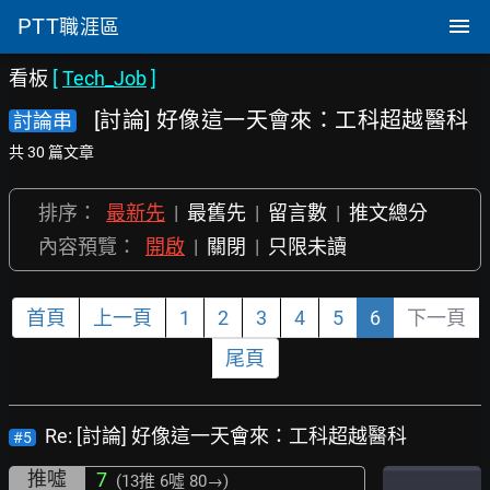
PTT
職涯區
看板
[
Tech_Job
]
[討論] 好像這一天會來：工科超越醫科
討論串
共 30 篇文章
排序：
最新先
|
最舊先
|
留言數
|
推文總分
內容預覽：
開啟
|
關閉
|
只限未讀
首頁
上一頁
1
2
3
4
5
6
下一頁
尾頁
Re: [討論] 好像這一天會來：工科超越醫科
#5
推噓
7
(13推
6噓 80→
)