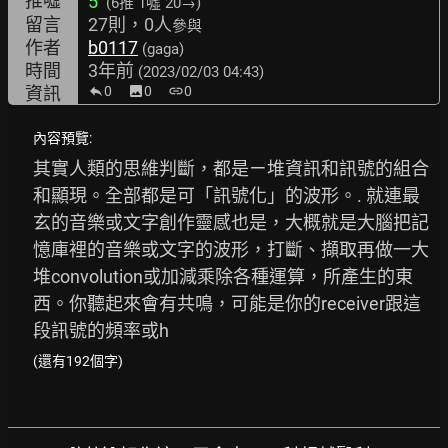
推噓
5
(6推
1噓 20→
)
留言
27則，0人
參與
作者
b0117
(gaga)
時間
3年前
(2023/02/03 04:43)
資訊
0
image
0
link
0
內容預覽:
其實人類的思維判斷，都是ㄧ堆資訊和訊號的組合
和顯現。全部都是可「訊號化」的波形。. 就連最
玄的音樂或文字創作靈感也是，大概就是大腦把記
憶庫裡的音樂或文字的波形，打斷、擷取再做一大
堆convolution或加減乘除各種運算，所產生的東
西。你聽起來會有共鳴，可能是你的receiver跟這
段訊號的頻率或h
(還有192個字)