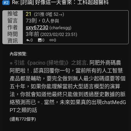
Re: [討論] 好像這一天會來：工科超越醫科
#2
推噓
21
(21推
0噓 52→
)
留言
73則，0人
參與
作者
sxy67230
(charlesgg)
時間
3年前
(2023/02/02 23:51)
資訊
0
image
0
link
0
內容預覽:
※
引述《pacino
(掃地僧)》之銘言
. 阿肥外商碼農
阿肥啦！. 認真回覆你一句，當前所有的人工智慧
產品都是輔助，要完全做到無人最少起碼還要等個
五十年，如果你能理解當前大型語言模型的演算
法，你就會知道他最終只能做到透過歷史數據的脈
絡預測而已。. 當然，未來如果真的出現chatMedG
PT之類的話
(還有772個字)