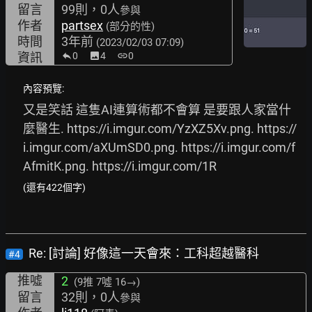
留言
99則，0人
參與
作者
partsex
(部分的性)
時間
3年前
(2023/02/03 07:09)
資訊
0
image
4
link
0
內容預覽:
又是笑話 這隻AI連算術都不會算 是要跟人家當什
麼醫生. 
https://i.imgur.com/YzXZ5Xv.png.
https://
i.imgur.com/aXUmSD0.png.
https://i.imgur.com/f
AfmitK.png.
https://i.imgur.com/1R
(還有422個字)
Re: [討論] 好像這一天會來：工科超越醫科
#4
推噓
2
(9推
7噓 16→
)
留言
32則，0人
參與