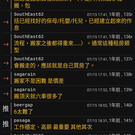
搬，包
1年前
, 135
SouthEast62
07/15 17:41,
F
→
括已經找好的保母/托嬰/托兒，已經建立起來的作
息
1年前
, 136
SouthEast62
07/15 17:41,
F
→
流程，搬家之後都得重來……）。通常這種租房類
型
1年前
, 137
SouthEast62
07/15 17:41,
F
→
會搬走的，應該就是自己買房了。
1年前
, 138
sagarain
07/15 17:51,
F
→
搬家不是困難 是價差
1年前
, 139
sagarain
07/15 17:52,
F
→
搬頂天就六車很多了
1年前
, 140
beergap
07/15 18:02,
F
推
6太難了
1年前
, 141
pasaga
07/15 18:31,
F
推
工作穩定、高薪 最重要 其他其次