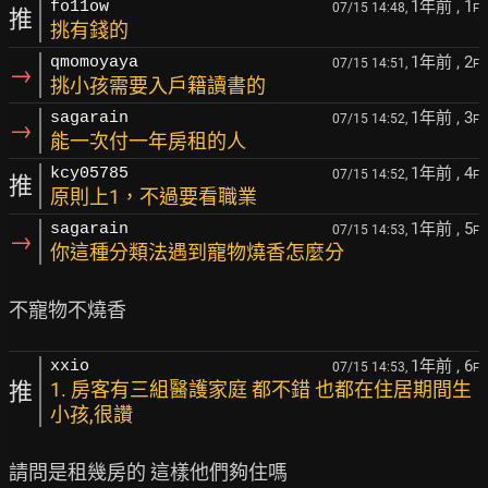
1年前
, 1
fo11ow
07/15 14:48,
F
推
挑有錢的
1年前
, 2
qmomoyaya
07/15 14:51,
F
→
挑小孩需要入戶籍讀書的
1年前
, 3
sagarain
07/15 14:52,
F
→
能一次付一年房租的人
1年前
, 4
kcy05785
07/15 14:52,
F
推
原則上1，不過要看職業
1年前
, 5
sagarain
07/15 14:53,
F
→
你這種分類法遇到寵物燒香怎麼分
1年前
, 6
xxio
07/15 14:53,
F
推
1. 房客有三組醫護家庭 都不錯 也都在住居期間生
小孩,很讚