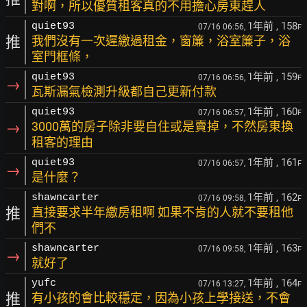
對啊，所以優質租客真的不用擔心房東趕人
1年前
, 158
quiet93
07/16 06:56,
F
推
我們沒有一次遲繳過租金，窗簾，浴室簾子，浴
室門框條，
1年前
, 159
quiet93
07/16 06:56,
F
→
瓦斯漏氣檢測升級都自己更新付款
1年前
, 160
quiet93
07/16 06:57,
F
→
3000萬的房子除非要自住或是賣掉，不然房東換
租客的理由
1年前
, 161
quiet93
07/16 06:57,
F
→
是什麼？
1年前
, 162
shawncarter
07/16 09:58,
F
推
直接要求半年繳房租啊 如果不肯的人就不要租他
們不
1年前
, 163
shawncarter
07/16 09:58,
F
→
就好了
1年前
, 164
yufc
07/16 13:27,
F
推
有小孩的會比較穩定，因為小孩上學接送，不會