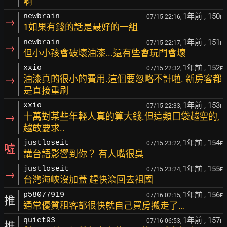
啊
1年前
, 150
newbrain
07/15 22:16,
F
→
1如果有錢的話是最好的一組
1年前
, 151
newbrain
07/15 22:17,
F
→
但小小孩會破壞油漆...還有些會玩門會壞
1年前
, 152
xxio
07/15 22:32,
F
→
油漆真的很小的費用.這個要忽略不計啦. 新房客都
是直接重刷
1年前
, 153
xxio
07/15 22:33,
F
→
十萬對某些年輕人真的算大錢.但這類口袋越空的,
越敢要求..
1年前
, 154
justloseit
07/15 23:22,
F
噓
講台語影響到你？ 有人嘴很臭
1年前
, 155
justloseit
07/15 23:24,
F
→
台灣海峽沒加蓋 趕快滾回去祖國
1年前
, 156
p58077919
07/16 02:15,
F
推
通常優質租客都很快就自己買房搬走了…
1年前
, 157
quiet93
07/16 06:53,
F
推