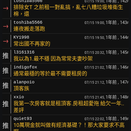
1年前
, 142
toshiba5566
07/15 19:00,
F
→
排除女T 之前租一對亂搞，亂七八糟垃圾堆衛生
棉，還
1年前
, 143
toshiba5566
07/15 19:00,
F
→
連夜搬走落跑
1年前
, 144
KY1998
07/15 19:50,
F
→
常出國不再家的
1年前
, 145
l3161316
07/15 20:32,
F
推
我以為1.最不穩 因為常常夫妻吵架
1年前
, 146
indigofox
07/15 21:02,
F
推
通常最穩的等於最不需要租房的
1年前
, 147
alanpoio
07/15 21:12,
F
推
頂客族
1年前
, 148
xxio
07/15 21:45,
F
推
我第一次房客就是租頂客.房租超愛拖 給欠一年..
差評
1年前
, 149
quiet93
07/15 22:02,
F
推
10萬現金就叫做有經濟基礎？！那大家要求不高