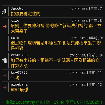
1年前
, 7
JaccWu
07/15 14:54,
F
推
挑想要穩定性的
1年前
, 8
xxio
07/15 14:54,
F
→
原則上你要他租補,他的條件就無法租補的,都不會
太芭樂了
1年前
, 9
xxio
07/15 14:55,
F
→
但是物件環境若是那種香蕉,也是只能招來猴子 都
是相對
1年前
, 10
kcy05785
07/15 14:57,
F
推
如果有小孩的，租補不一定低端。因為租補的條
件算人頭
1年前
, 11
kcy05785
07/15 14:57,
F
→
平均
1年前
, 12
wisebani
07/15 14:58,
F
→
6跟2最穩
※ 編輯: Lovecathy (49.159.129.44 臺灣), 07/15/2025 1