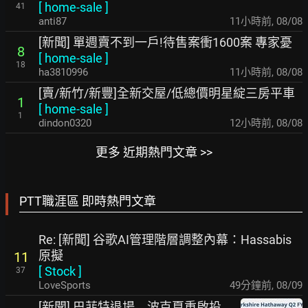
[
home-sale
]
41
anti87
11小時前
,
08/08
[新聞] 單週賣不到一戶!待售案衝1600案 專家憂
8
[
home-sale
]
18
ha3810996
11小時前
,
08/08
[賣/新竹/新豐]全新交屋/低總價明星綻三房平車
1
[
home-sale
]
1
dindon0320
12小時前
,
08/08
更多 近期熱門文章 >>
PTT職涯區 即時熱門文章
Re: [新聞] 谷歌AI管理階層調整內幕：Hassabis
原擬
11
[
Stock
]
37
LoveSports
49分鐘前
,
08/09
[新聞] 巴菲特退場 波克夏重啟投