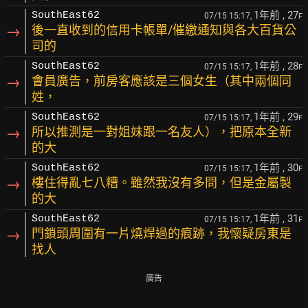
1年前
, 27
SouthEast62
07/15 15:17,
F
→
後一直收到的信用卡帳單/催繳通知與各大百貨公
司的
1年前
, 28
SouthEast62
07/15 15:17,
F
→
會員廣告，前房客應該是三個女生（其中兩個同
姓，
1年前
, 29
SouthEast62
07/15 15:17,
F
→
所以推測是一對姐妹跟一名友人），把原本全新
的大
1年前
, 30
SouthEast62
07/15 15:17,
F
→
樓住得亂七八糟。雖然我沒有多問，但是金屬製
的大
1年前
, 31
SouthEast62
07/15 15:17,
F
→
門鎖頭周圍有一片燒焊過的痕跡，我懷疑房東是
找人
廣告