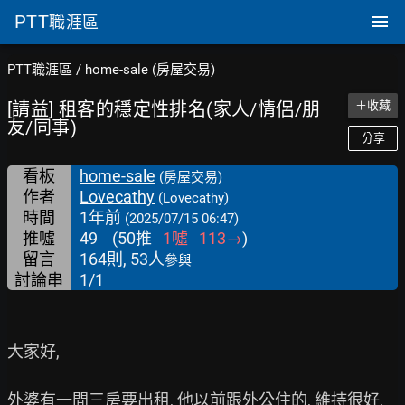
PTT
職涯區
PTT職涯區
/
home-sale (房屋交易)
[請益] 租客的穩定性排名(家人/情侶/朋
＋收藏
友/同事)
分享
看板
home-sale
(房屋交易)
作者
Lovecathy
(Lovecathy)
時間
1年前
(2025/07/15 06:47)
推噓
49
(
50
推
1
噓
113
→
)
留言
164則, 53人
參與
討論串
1/1
大家好,

外婆有一間三房要出租, 他以前跟外公住的, 維持很好, 