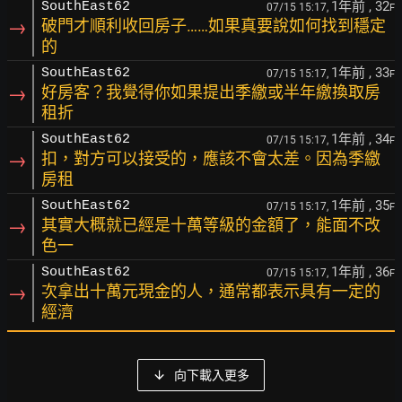
1年前
, 32
SouthEast62
07/15 15:17,
F
→
破門才順利收回房子……如果真要說如何找到穩定
的
1年前
, 33
SouthEast62
07/15 15:17,
F
→
好房客？我覺得你如果提出季繳或半年繳換取房
租折
1年前
, 34
SouthEast62
07/15 15:17,
F
→
扣，對方可以接受的，應該不會太差。因為季繳
房租
1年前
, 35
SouthEast62
07/15 15:17,
F
→
其實大概就已經是十萬等級的金額了，能面不改
色一
1年前
, 36
SouthEast62
07/15 15:17,
F
→
次拿出十萬元現金的人，通常都表示具有一定的
經濟
向下載入更多