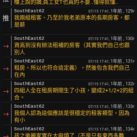
樓上說的讚,員工女T也真的不要..懂得就懂..
1年前
, 129
SouthEast62
07/15 17:41,
F
推
我兩組租客、乃至於我老弟原本的長期房客，都
是薪
1年前
, 130
SouthEast62
07/15 17:41,
F
→
資高到沒有辦法租補的房客（其實我們自己也跟
別人
1年前
, 131
SouthEast62
07/15 17:41,
F
→
租房，所以也符合這定義），然後包含我們自己
在內
1年前
, 132
SouthEast62
07/15 17:41,
F
→
四組人全在租房期間生了小孩，變成2+1/2+2的組
合。
1年前
, 133
SouthEast62
07/15 17:41,
F
→
我個人認為這個應該是很穩定的租客類型，因為
有小
1年前
, 134
SouthEast62
07/15 17:41,
F
→
孩之後搬家實在太麻煩了（不是只有東西多難