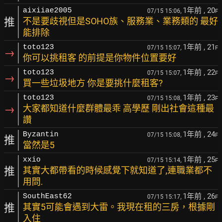
1年前
, 20
aixiiae2005
07/15 15:06,
F
推
不是要歧視但是SOHO族、服務業、業務類的 最好
能排除
1年前
, 21
toto123
07/15 15:07,
F
→
你可以挑租客 的前提是你物件位置要好
1年前
, 22
toto123
07/15 15:07,
F
→
買一些垃圾地方 你是要挑什麼租客?
1年前
, 23
toto123
07/15 15:08,
F
→
大家都知道什麼群體最乖 高學歷 剛出社會這種最
讚
1年前
, 24
Byzantin
07/15 15:08,
F
推
當然是5
1年前
, 25
xxio
07/15 15:14,
F
推
其實大都帶看的時候感覺下就知道了,連職業都不
用問.
1年前
, 26
SouthEast62
07/15 15:17,
F
推
其實5可能會遇到大雷。我現在租的三房，根據剛
入住