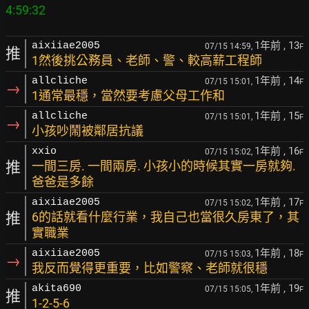
1年前
, 13
aixiiae2005
07/15 14:59,
F
推
1然後挑公務員、老師、警、較高薪工程師
1年前
, 14
allcliche
07/15 15:01,
F
→
1通常最穩，當然要考慮父母工作和
1年前
, 15
allcliche
07/15 15:01,
F
→
小孩吵鬧被鄰居抗議
1年前
, 16
xxio
07/15 15:02,
F
推
一間三房. 一間兩房. 小孩小的時候其實一房就夠.
爸爸是多餘
1年前
, 17
aixiiae2005
07/15 15:02,
F
推
6的話就看什麼行業，我自己也當很久房東了，其
實職業
1年前
, 18
aixiiae2005
07/15 15:03,
F
→
我反而覺得更重要，比如警察、老師就很穩
1年前
, 19
akita690
07/15 15:05,
F
推
1-2-5-6