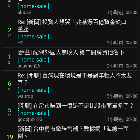
[
home-sale
]
5
aluba2
1小時前
,
08/08
Re: [新聞] 投資人想哭！兆基爆百億資金缺口
董座
2
[
home-sale
]
13
H2
2小時前
,
08/08
[請益] 配偶外國人無收入 第二間房買他名下
1
[
home-sale
]
2
saushan26
2小時前
,
08/08
Re: [閒聊] 台灣現在環境是不是對年輕人不太友
善？
6
[
home-sale
]
9
waitrop
5小時前
,
08/08
[閒聊] 在房市賺到十億是不是比股市簡單多了？
5
[
home-sale
]
23
goodjob123
11小時前
,
08/08
[新聞] 台中房市掀賠售潮？數據揭「海線一面
倒、
19