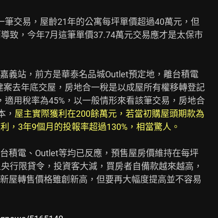
筆交易，屋齡21年的公寓每坪單價超過40萬元，但

導致，今年7月這筆單價37.74萬元交易應才是太保市

義站，前方是華泰名品城Outlet預定地，離台積電

建案去年底交屋，房地合一稅是以成屋所有權移轉登記

適用稅率為45%，以一般情形來看該筆交易，房地合

本，
屋主實際獲利在200餘萬元，若當初購屋頭期款為

獲利，3年9個月的投報率超過130%，相當驚人。
積電、Outlet等均已反應，預售屋房價維持在每坪

上央行限貸令，投資客大減，買房者自備款越來越高，

新屋轉售價格雖創新高，但要再大幅度提高並不容易
