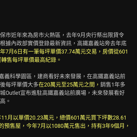
保市近年來為房市火熱區，去年9月央行祭出限貸令

根據內政部實價登錄最新資訊，高鐵嘉義站旁去年底

年7月6日有一筆每坪單價37.74萬元交易，房價從601

屋轉售每坪單價最高紀錄。
立嘉義科學園區，建商看好未來發展，在高鐵嘉義站前

後每坪單價大多
在20萬元至25萬元之間，
銷售1年多

Outlet宣布進駐高鐵嘉義站前廣場，未來發展看好

高。

11月以單價20.23萬元，總價601萬元買下坪數28.61

的預售屋，今年7月以1080萬元售出，持有3年9個月，
