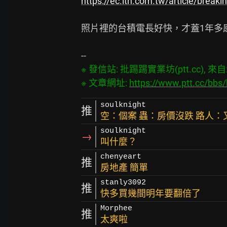
https://ec.ltn.com.tw/article/brea
照片裡的台積電長好快，才蓋1年多
※ 發信站: 批踢踢實業坊(ptt.cc), 來自: 3
※ 文章網址: 
https://www.ptt.cc/bb
soulknight
推
空：個案 蟲：房價沒跌 路人
soulknight
→
叫什麼？
chenyeart
推
房地產 簡單
stanly3092
推
快多買幾間明年要翻倍了
Morphee
推
太爽啦