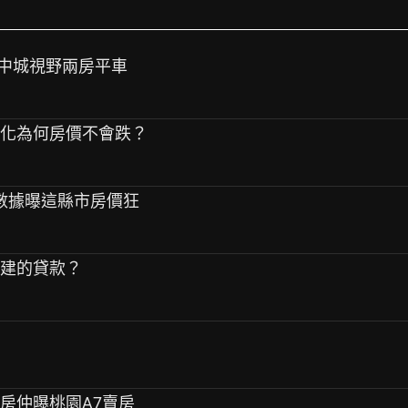
鼎泰中城視野兩房平車
齡化為何房價不會跌？
?數據曝這縣市房價狂
丙建的貸款？
！房仲曝桃園A7賣房