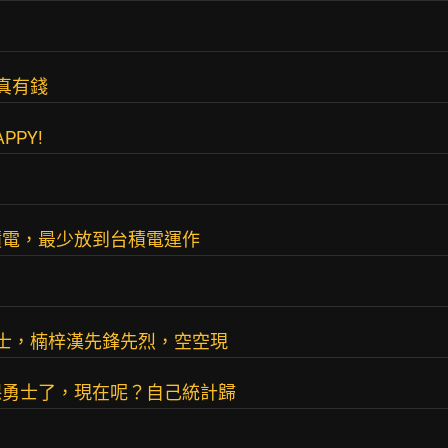
真有錢
PPY!
積電，最少放到台積電運作
士，楠梓漢先鋒先烈，空空現
保勇士了，現在呢？自己統計歸