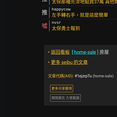
太保那種荒涼地點買37萬 真他
happycow
推
左手轉右手，就是這麼簡單
nvsr
噓
太保勇士報到
‣
返回看板
[
home-sale
]
房屋
‣
更多 seibu 的文章
文章代碼(AID):
#1ejzrpTu
(home-sale)
更多分享選項
關閉廣告 方便截圖