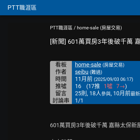
PTT
職涯區
PTT職涯區
/
home-sale (房屋交易)
[新聞] 601萬買房3年後破千萬
看板
home-sale
(房屋交易)
作者
seibu
(難過)
時間
11月前
(2025/09/03 06:17)
推噓
16
(
17
推
1
噓
7
→
)
留言
25則, 18人
, 10月前
參與
最新
討論串
1/1
601萬買房3年後破千萬 嘉縣太保新