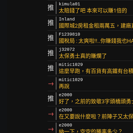
kimula01
推
太賠錢了吧 本來可以賺1倍的
Inland
推
國際城2房租金租兩萬五，建廠
F1239810
推
國稅局 : 太爽啦!!..你賺錢我也HA
j32072
推
太保勇士真的賺爛了
mitic1029
推
這麼早跑，有百貨有高鐵有台
mitic1029
→
再說
e2000
推
好了，之前的致敬3字頭橋頭勇
e2000
→
在又要說什麼啦？前陣子又太
e2000
→
納一下，空空的勝率多少？