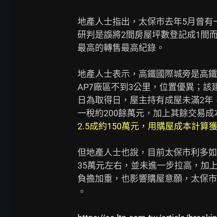
地產人士指出，太保市去年5月曾有一
研判是誤將2間房屋坪數登記成1間而
最高的轉售最高紀錄。

地產人士表示，高鐵國際城旁是高鐵嘉
AP7廠區不到3公里，位置優異；該
日為取得日，屋主持有成屋未滿2年，
一稅約200餘萬元，加上其餘交易成
2.5成約150萬元，用購屋成本計算
但地產人士也說，目前太保市利多如台
35萬元左右，並未進一步拉高，加
負擔加重，也影響購屋意願，太保市
。
