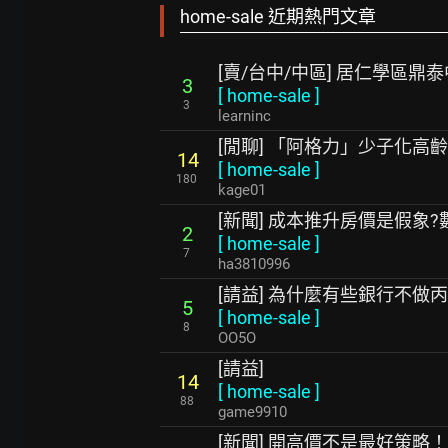
home-sale 近期熱門文章
[賣/台中/中區] 居仁學區
3
[
home-sale
]
3
learninc
[閒聊] 「阿格力」少子化高
14
[
home-sale
]
180
kage01
[新聞] 成本推升房價是假象
2
[
home-sale
]
7
ha3810996
[請益] 為什麼有些銀行不做
5
[
home-sale
]
8
OO5O
[請益]
14
[
home-sale
]
88
game9910
[新聞] 開高價不是最好策略