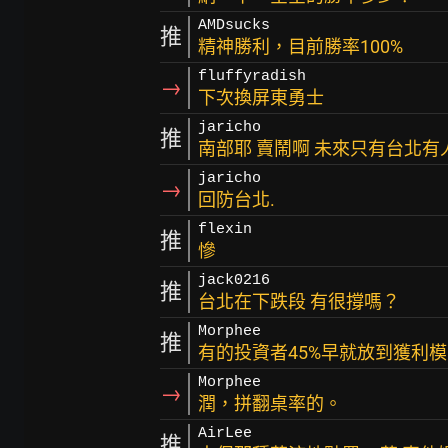
AMDsucks
推
精神勝利，目前勝率100%
fluffyradish
→
下次換屏東勇士
jaricho
推
南部耶 賣鬧啊 未來只有台北有
jaricho
→
回防台北.
flexin
推
慘
jack0216
推
台北在下跌段 有很撐嗎？
Morphee
推
有的投資者45%早就放到獲利
Morphee
→
潤，拼翻桌率的。
AirLee
推