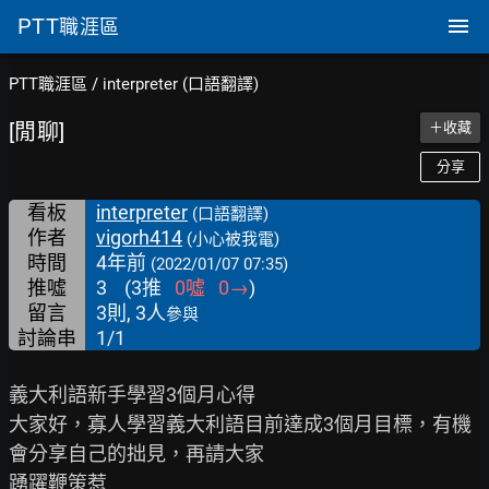
PTT
職涯區
PTT職涯區
/
interpreter (口語翻譯)
[閒聊]
＋收藏
分享
看板
interpreter
(口語翻譯)
作者
vigorh414
(小心被我電)
時間
4年前
(2022/01/07 07:35)
推噓
3
(
3
推
0
噓
0
→
)
留言
3則, 3人
參與
討論串
1/1
義大利語新手學習3個月心得

大家好，寡人學習義大利語目前達成3個月目標，有機
會分享自己的拙見，再請大家

踴躍鞭策惹
