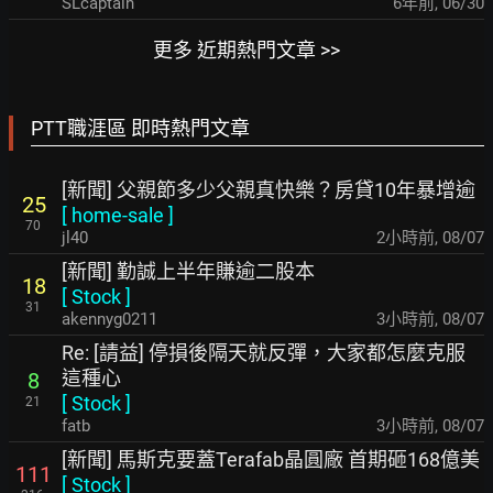
SLcaptain
6年前
,
06/30
更多 近期熱門文章 >>
PTT職涯區 即時熱門文章
[新聞] 父親節多少父親真快樂？房貸10年暴增逾
25
[
home-sale
]
70
jl40
2小時前
,
08/07
[新聞] 勤誠上半年賺逾二股本
18
[
Stock
]
31
akennyg0211
3小時前
,
08/07
Re: [請益] 停損後隔天就反彈，大家都怎麼克服
這種心
8
[
Stock
]
21
fatb
3小時前
,
08/07
[新聞] 馬斯克要蓋Terafab晶圓廠 首期砸168億美
111
[
Stock
]