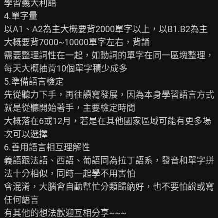
學習義大利語

4.單字量

以A1、A2為主大概要背2000單字以上，以B1.B2為主
大概要背7000~10000單字左右，背誦

需要整理詞性在一起，如動詞的單字在同一區塊整理，
每天大概抽背10個單字積少成多

5.準備語言檢定

先從聽力下手，再往讀寫發展，因為本身學習語言方式
就是從聽開始著手，主要檢定時間

大概落在6或12月，若是在其他國家區域可能有更多場
次可以選擇

6.善用語言相互理解性

義語跟法語、西語、葡語同為拉丁語系，發音和單字拼
法十分相似，同時一起學不用害怕

會混淆，大腦會自動幫忙分類歸納好，也不要怕說或寫
任何語言

有其他的想法歡迎互相分享~~~
