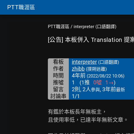
PTT
職涯區
PTT職涯區
/
interpreter (口語翻譯)
[公告] 本板併入 Translation 提
看板
interpreter
(口語翻譯)
作者
zhibb
(撲朔迷離)
時間
4年前
(2022/08/22 10:06)
推噓
1
(
1
推
0
噓
1
→
)
留言
2則, 2人
, 3年前
參與
最新
討論串
1/1
有鑑於本板長年無板主，

且使用率低，已達半年無新文章。
