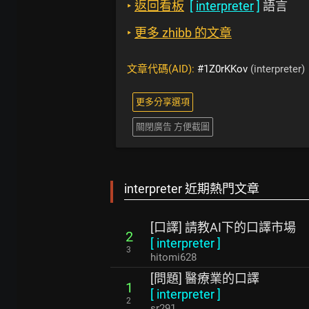
‣
返回看板
[
interpreter
]
語言
‣
更多 zhibb 的文章
文章代碼(AID):
#1Z0rKKov
(interpreter)
更多分享選項
關閉廣告 方便截圖
interpreter 近期熱門文章
[口譯] 請教AI下的口譯市場
2
[
interpreter
]
3
hitomi628
[問題] 醫療業的口譯
1
[
interpreter
]
2
sr291