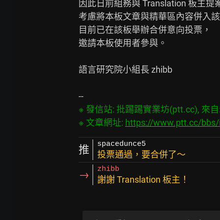
因此日前組務與 Translation 板主提
考慮將本板文章與精華區內容併入該
目前已在該板舉辦合併意向投票，

邀請本板使用者參與。

語言研究院小組長 zhibb

※ 發信站: 批踢踢實業坊(ptt.cc), 來自: 3
※ 文章網址: 
https://www.ptt.cc/bbs
spacedunce5
推
投票通過，要合併了～
zhibb
→
謝謝 Translation 板主！