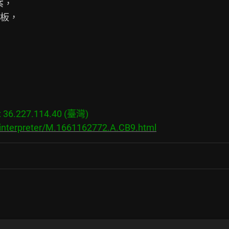
案，

板，

6.227.114.40 (臺灣)

/interpreter/M.1661162772.A.CB9.html