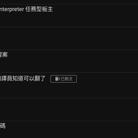
 interpreter 任務型板主
 提案
 口譯員知道可以翻了
已刪文
價碼