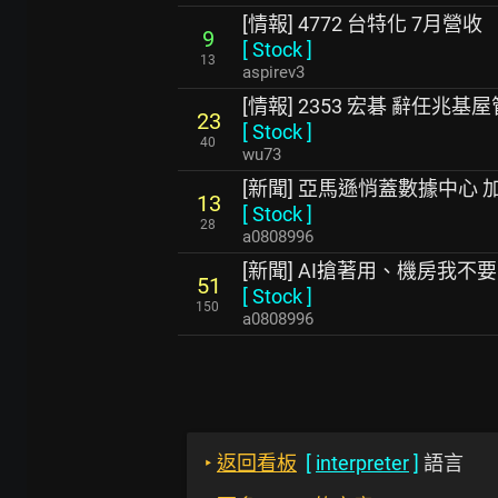
[情報] 4772 台特化 7月營收
9
[
Stock
]
13
aspirev3
[情報] 2353 宏碁 辭任兆
23
[
Stock
]
40
wu73
[新聞] 亞馬遜悄蓋數據中心
13
[
Stock
]
28
a0808996
[新聞] AI搶著用、機房我
51
[
Stock
]
150
a0808996
‣
返回看板
[
interpreter
]
語言