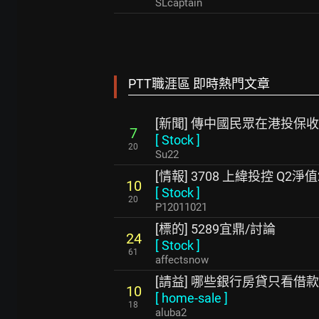
SLcaptain
PTT職涯區 即時熱門文章
[新聞] 傳中國民眾在港投保
7
[
Stock
]
20
Su22
[情報] 3708 上緯投控 Q2
10
[
Stock
]
20
P12011021
[標的] 5289宜鼎/討論
24
[
Stock
]
61
affectsnow
[請益] 哪些銀行房貸只看借
10
[
home-sale
]
18
aluba2