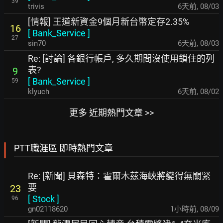
39
trivis
6天前
,
08/03
[情報] 王道新資金9個月新台幣定存2.35%
16
[
Bank_Service
]
27
sin70
6天前
,
08/03
Re: [討論] 各銀行帳戶, 多久期間沒使用鎖住的列
表?
9
[
Bank_Service
]
59
klyuch
6天前
,
08/02
更多 近期熱門文章 >>
PTT職涯區 即時熱門文章
Re: [新聞] 貝森特：霍爾木茲海峽將變得無關緊
要
23
[
Stock
]
96
gn02118620
1小時前
,
08/09