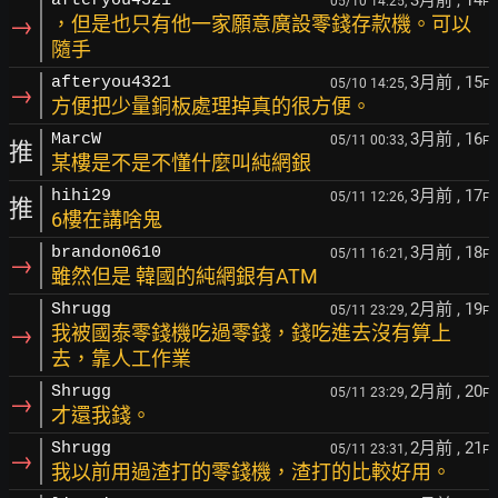
3月前
, 14
afteryou4321
05/10 14:25,
F
→
，但是也只有他一家願意廣設零錢存款機。可以
隨手
3月前
, 15
afteryou4321
05/10 14:25,
F
→
方便把少量銅板處理掉真的很方便。
3月前
, 16
MarcW
05/11 00:33,
F
推
某樓是不是不懂什麼叫純網銀
3月前
, 17
hihi29
05/11 12:26,
F
推
6樓在講啥鬼
3月前
, 18
brandon0610
05/11 16:21,
F
→
雖然但是 韓國的純網銀有ATM
2月前
, 19
Shrugg
05/11 23:29,
F
→
我被國泰零錢機吃過零錢，錢吃進去沒有算上
去，靠人工作業
2月前
, 20
Shrugg
05/11 23:29,
F
→
才還我錢。
2月前
, 21
Shrugg
05/11 23:31,
F
→
我以前用過渣打的零錢機，渣打的比較好用。