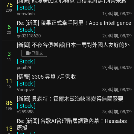
[新聞] 龍潭居民回心轉意 台積電將建1.4奈米廠
75
[
Stock
]
200
neowfish
1小時前
,
08/09
Re: [新聞] 蘋果正式牽手阿里！Apple Intelligence
6
[
Stock
]
23
gn02118620
2小時前
,
08/09
[新聞] 不夜谷俱樂部|日本一間對外國人友好的外
3
已刪文
11
[
Stock
]
pupil29
2小時前
,
08/09
[情報] 3305 昇貿 7月營收
11
[
Stock
]
15
Vanquze
3小時前
,
08/09
[新聞] 貝森特：霍爾木茲海峽將變得無關緊要
86
[
Stock
]
196
c259888
3小時前
,
08/09
Re: [新聞] 谷歌AI管理階層調整內幕：Hassabis
原擬
13