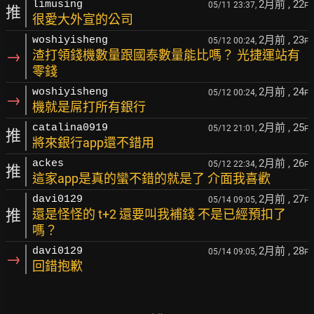
2月前
, 22
limusing
05/11 23:37,
F
推
很愛大外宣的公司
2月前
, 23
woshiyisheng
05/12 00:24,
F
→
渣打領錢機數量跟國泰數量能比嗎？ 光捷運站有
零錢
2月前
, 24
woshiyisheng
05/12 00:24,
F
→
機就是屌打所有銀行
2月前
, 25
catalina0919
05/12 21:01,
F
推
將來銀行app還不錯用
2月前
, 26
ackes
05/12 22:34,
F
推
這家app是真的蠻不錯的就是了 介面我喜歡
2月前
, 27
davi0129
05/14 09:05,
F
推
還是怪怪的 t+2 還要叫我補錢 不是已經預扣了
嗎？
2月前
, 28
davi0129
05/14 09:05,
F
→
回錯抱歉