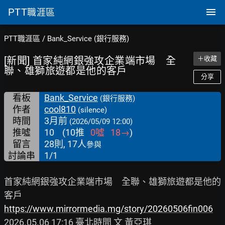
PTT
職涯區
PTT職涯區
/
Bank_Service (銀行服務)
[新聞] 首家純網銀強攻企業端市場 全
＋收藏
聯、雄獅旅遊都是他的客戶
分享
看板
Bank_Service
(銀行服務)
作者
cool810
(silence)
時間
3月前
(2026/05/09 12:00)
推噓
10
(
10
推
0
噓
18
→
)
留言
28則, 17人
參與
討論串
1/1
首家純網銀強攻企業端市場　全聯、雄獅旅遊都是他的
https://www.mirrormedia.mg/story/20260506fin006
2026.05.06 17:16 臺北時間 文 黃亞琪
