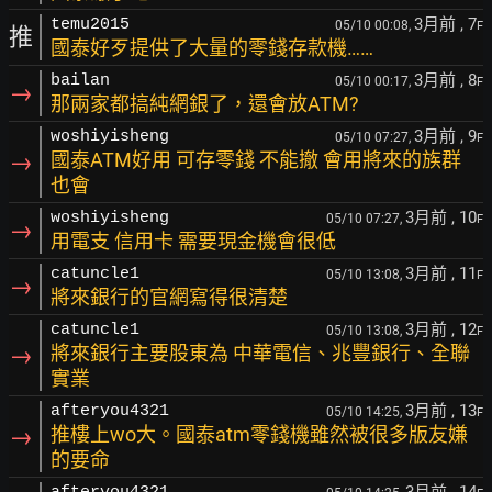
3月前
, 7
temu2015
05/10 00:08,
F
推
國泰好歹提供了大量的零錢存款機……
3月前
, 8
bailan
05/10 00:17,
F
→
那兩家都搞純網銀了，還會放ATM?
3月前
, 9
woshiyisheng
05/10 07:27,
F
→
國泰ATM好用 可存零錢 不能撤 會用將來的族群
也會
3月前
, 10
woshiyisheng
05/10 07:27,
F
→
用電支 信用卡 需要現金機會很低
3月前
, 11
catuncle1
05/10 13:08,
F
→
將來銀行的官網寫得很清楚
3月前
, 12
catuncle1
05/10 13:08,
F
→
將來銀行主要股東為 中華電信、兆豐銀行、全聯
實業
3月前
, 13
afteryou4321
05/10 14:25,
F
→
推樓上wo大。國泰atm零錢機雖然被很多版友嫌
的要命