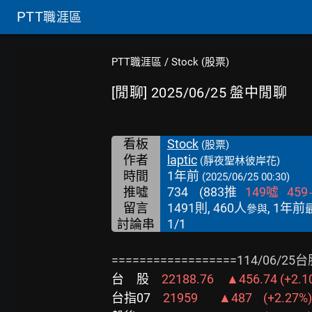
PTT
職涯區
PTT職涯區
/
Stock (股票)
[閒聊] 2025/06/25 盤中閒聊
看板
Stock
(股票)
作者
laptic
(靜夜聖林彼岸花)
時間
1年前
(2025/06/25 00:30)
推噓
734
(
883
推
149
噓
459
留言
1491則, 460人
, 1年前
參與
討論串
1/1
台　股　
台指07　