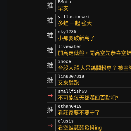
BMotu
推
早安
yillusionwei
推
多蛙 一起 強大
sky1235
推
小那要破新高了
livewater
推
開高走低盤，開高空先恭喜空
inoce
推
台股大漲 大呆鴿關粉專？ 被金
lin8807819
推
又來騙跑
smallfish63
→
不可能每天都漲四百點吧?
ethan0419
推
看莊家要不要守了
clusis
→
看空蛙瑟瑟發抖ing