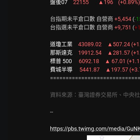
盤後07　
22155   　▲196    (+0.89
台指期未平倉口數 自營商 
+5,454
 (
-1
台指選未平倉口數 自營商 
+9,751
 (
+
道瓊工業　
那斯達克　
標普 500　 
費城半導　 
5441.87　▲197.57 (+3.
=============================
資料來源：臺灣證券交易所、中央社
--

https://pbs.twimg.com/media/GuN