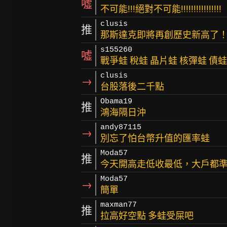
噓
不可能!!!絕對不可能!!!!!!!!!!!!!!!!
clusis
推
那斯達克即將再創歷史新高了
s155260
噓
戰爭蛙 稅蛙 晶片蛙 核彈蛙 債
clusis
→
台股落後二千點
Obama19
推
鴻海隔日沖
andy87115
→
別忘了怕台幣升值的匯率蛙
Moda57
推
今天開高走低收最低，大戶都
Moda57
→
簡單
maxman77
推
拉高好空點 多蛙受屎吧