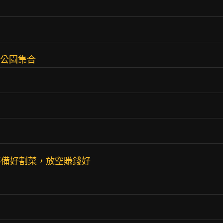
！
蛙公園集合
準備好割菜，放空賺錢好