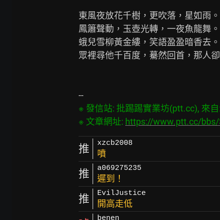
東風夜放花千樹，更吹落，星如雨。
鳳簫聲動，玉壺光轉，一夜魚龍舞。

蛾兒雪柳黃金縷，笑語盈盈暗香去。

眾裡尋他千百度，驀然回首，那人卻
　　　　　　　　　　　　　　　　
※ 發信站: 批踢踢實業坊(ptt.cc), 來自: 
※ 文章網址: 
https://www.ptt.cc/bb
xzcb2008
推
噴
a069275235
推
遲到！
EvilJustice
推
開高走低
benen