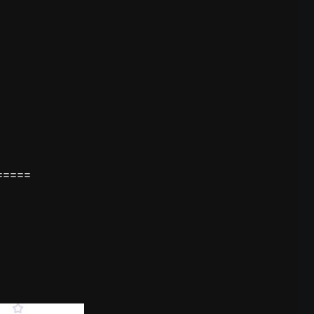
====
