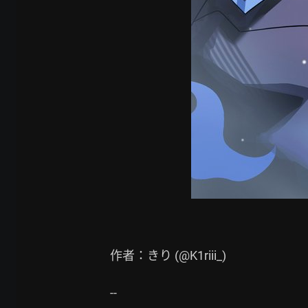
作者：きり (@K1riii_)

--
