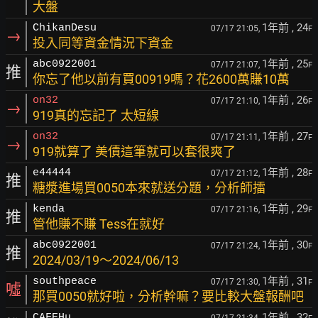
大盤
1年前
, 24
ChikanDesu
07/17 21:05,
F
→
投入同等資金情況下資金
1年前
, 25
abc0922001
07/17 21:07,
F
推
你忘了他以前有買00919嗎？花2600萬賺10萬
1年前
, 26
on32
07/17 21:10,
F
→
919真的忘記了 太短線
1年前
, 27
on32
07/17 21:11,
F
→
919就算了 美債這筆就可以套很爽了
1年前
, 28
e44444
07/17 21:12,
F
推
糖漿進場買0050本來就送分題，分析師擂
1年前
, 29
kenda
07/17 21:16,
F
推
管他賺不賺 Tess在就好
1年前
, 30
abc0922001
07/17 21:24,
F
推
2024/03/19～2024/06/13
1年前
, 31
southpeace
07/17 21:30,
F
噓
那買0050就好啦，分析幹嘛？要比較大盤報酬吧
1年前
, 32
CAFEHu
07/17 21:34,