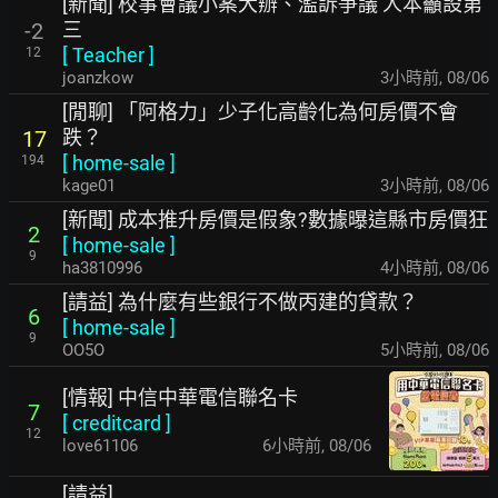
[新聞] 校事會議小案大辦、濫訴爭議 人本籲設第
三
-2
[
Teacher
]
12
joanzkow
3小時前
,
08/06
[閒聊] 「阿格力」少子化高齡化為何房價不會
跌？
17
[
home-sale
]
194
kage01
3小時前
,
08/06
[新聞] 成本推升房價是假象?數據曝這縣市房價狂
2
[
home-sale
]
9
ha3810996
4小時前
,
08/06
[請益] 為什麼有些銀行不做丙建的貸款？
6
[
home-sale
]
9
OO5O
5小時前
,
08/06
[情報] 中信中華電信聯名卡
7
[
creditcard
]
12
love61106
6小時前
,
08/06
[請益]