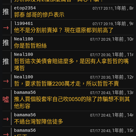
1年前
, 8
etop2354
07/17 20:11,
F
推
郭泰 邰哥的慘戶表示
1年前
, 9
l199461
07/17 20:19,
F
→
他不是分割前賣掉？ 現在還原都到前高了
1年前
, 10
Neal100
07/17 20:29,
F
推
你是哲哲粉絲
1年前
, 11
Neal100
07/17 20:30,
F
推
哲哲這次美債會賠這麼多，是因有人拿哲哲的嘴
堵哲
1年前
, 12
Neal100
07/17 20:30,
F
→
哲，要求哲哲賺2200萬才走，所以哲哲不賣
1年前
, 13
bamama56
07/17 20:43,
F
噓
推人買個股套牢自己吹0050的除了詐騙想不到其
他形容
1年前
, 14
bamama56
07/17 20:43,
F
→
不過台灣智障信徒多
1年前
, 15
bamama56
07/17 20:43,
F
→