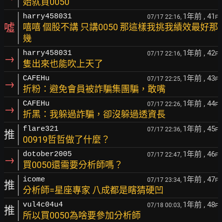
始就買0050
1年前
, 41
harry458031
07/17 22:16,
F
噓
嘻嘻 個股不講 只講0050 那這樣我挑我績效最好那
幾
1年前
, 42
harry458031
07/17 22:16,
F
→
隻出來也能吹上天了
1年前
, 43
CAFEHu
07/17 22:25,
F
→
折粉：避免會員被詐騙集團騙，敢嘴
1年前
, 44
CAFEHu
07/17 22:26,
F
→
折黑：我躲過詐騙，卻沒躲過透資長
1年前
, 45
flare321
07/17 22:36,
F
推
00919哲哲做了什麼？
1年前
, 46
dotober2005
07/17 22:47,
F
→
買0050還需要分析師嗎？
1年前
, 47
icome
07/17 23:34,
F
推
分析師=星座專家 八成都是瞎猜硬凹
1年前
, 48
vul4c04u4
07/18 00:03,
F
推
所以買0050為啥要參加分析師