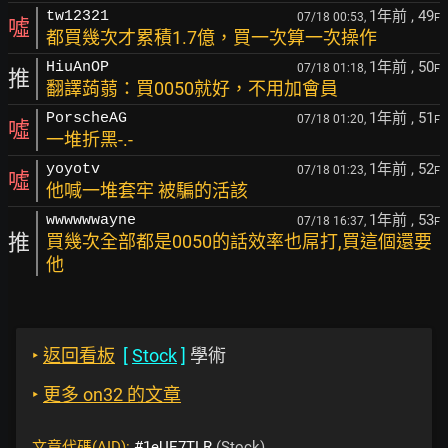
1年前
, 49
tw12321
07/18 00:53,
F
噓
都買幾次才累積1.7億，買一次算一次操作
1年前
, 50
HiuAnOP
07/18 01:18,
F
推
翻譯蒟蒻：買0050就好，不用加會員
1年前
, 51
PorscheAG
07/18 01:20,
F
噓
一堆折黑-.-
1年前
, 52
yoyotv
07/18 01:23,
F
噓
他喊一堆套牢 被騙的活該
1年前
, 53
wwwwwwayne
07/18 16:37,
F
推
買幾次全部都是0050的話效率也屌打,買這個還要
他
‣
返回看板
[
Stock
]
學術
‣
更多 on32 的文章
文章代碼(AID):
#1eUE7TLR
(Stock)