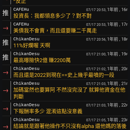
^反正
1年前
, 16
CAFEHu
07/17 20:53,
F
推
投資長：我都領息多少了？對不對
1年前
, 17
CAFEHu
07/17 20:53,
F
→
美債我不會賣，而且還要賺二千萬走
1年前
, 18
ChikanDesu
07/17 20:56,
F
推
11%好爛喔 天啊
1年前
, 19
ChikanDesu
07/17 21:00,
F
推
最高曝險快2億 賺2200萬
1年前
, 20
ChikanDesu
07/17 21:02,
F
→
而且還是2022到現在==史上幾乎最噴的一段
1年前
, 21
ChikanDesu
07/17 21:03,
F
→
加碼當然也要算阿 不然沒完沒了 就算他資金在他
判斷
1年前
, 22
ChikanDesu
07/17 21:03,
F
→
下報酬率多少 混淆這點沒意義
1年前
, 23
ChikanDesu
07/17 21:05,
F
→
結論就是跟著他操作不只沒有alpha 還他媽的落後