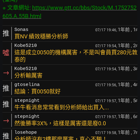
※ 文章網址: 
https://www.ptt.cc/bbs/Stock/M.1752752
605.A.55B.html
1年前
, 1
Sonas
07/17 19:46,
F
推
買NV 績效穩勝分析師
1年前
, 2
Kobe5210
07/17 19:54,
F
噓
這是成立0050的機構厲害，不是叫會員買280元敦
泰的
1年前
, 3
Kobe5210
07/17 19:54,
F
→
分析輸厲害
1年前
, 4
gtoselina
07/17 19:56,
F
推
結論：買0050就好
1年前
, 5
stepnight
07/17 19:57,
F
推
牛牛看消息常常看到分析師給出買入...
1年前
, 6
stepnight
07/17 19:57,
F
→
然後勝率3X%，這樣是厲害還是廢0.0
1年前
, 7
losehope
07/17 19:58,
F
推
分析師沒有2樓那麼厲害，真心不騙！