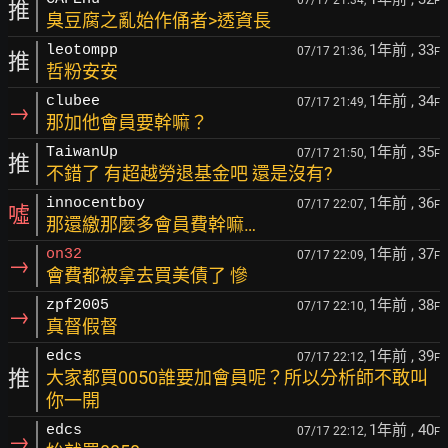
F
推
臭豆腐之亂始作俑者>透資長
1年前
, 33
leotompp
07/17 21:36,
F
推
哲粉安安
1年前
, 34
clubee
07/17 21:49,
F
→
那加他會員要幹嘛？
1年前
, 35
TaiwanUp
07/17 21:50,
F
推
不錯了 有超越勞退基金吧 還是沒有?
1年前
, 36
innocentboy
07/17 22:07,
F
噓
那還繳那麼多會員費幹嘛…
1年前
, 37
on32
07/17 22:09,
F
→
會費都被拿去買美債了 慘
1年前
, 38
zpf2005
07/17 22:10,
F
→
真督假督
1年前
, 39
edcs
07/17 22:12,
F
推
大家都買0050誰要加會員呢？所以分析師不敢叫
你一開
1年前
, 40
edcs
07/17 22:12,
F
→