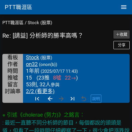
PTT
職涯區
PTT職涯區
/
Stock (股票)
Re: [請益] 分析師的勝率高嗎？
＋收藏
分享
看板
Stock
(股票)
作者
on32
(onon(b))
時間
1年前
(2025/07/17 11:43)
推噓
15
(
23
推
8
噓
22
→
)
留言
53則, 32人
參與
討論串
2/2 (看更多)
說明
: 最近一直聽不同分析師的節目，每個都說的頭頭是
道，但看了一段時間仔細觀察了一下，很少會把漲跌說