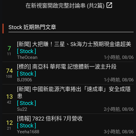
open_in_new
在新視窗開啟完整討論串 (共2篇)
Stock 近期熱門文章
[新聞] 大把賺！三星、Sk海力士預期現金遠超美
7
[
Stock
]
11
TheOcean
1小時前
,
08/06
[標的] 南亞科 華邦電 記憶體新一波主升段
74
[
Stock
]
108
BJ3906
1小時前
,
08/06
[新聞] 中國新能源汽車捲出「速成車」安全成隱
患
13
[
Stock
]
42
Su22
2小時前
,
08/06
[情報] 7822 倍利科 7月營收
12
[
Stock
]
21
Yeeha1688
3小時前
,
08/06