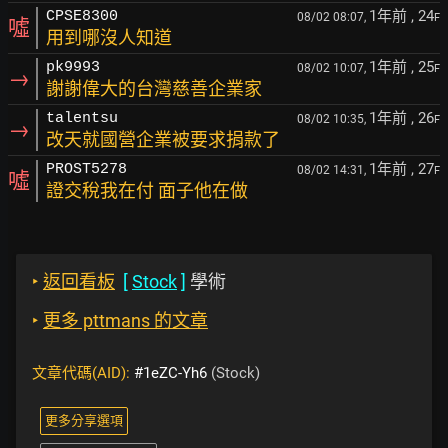
1年前
, 24
CPSE8300
08/02 08:07,
F
噓
用到哪沒人知道
1年前
, 25
pk9993
08/02 10:07,
F
→
謝謝偉大的台灣慈善企業家
1年前
, 26
talentsu
08/02 10:35,
F
→
改天就國營企業被要求捐款了
1年前
, 27
PROST5278
08/02 14:31,
F
噓
證交稅我在付 面子他在做
‣
返回看板
[
Stock
]
學術
‣
更多 pttmans 的文章
文章代碼(AID):
#1eZC-Yh6
(Stock)
更多分享選項