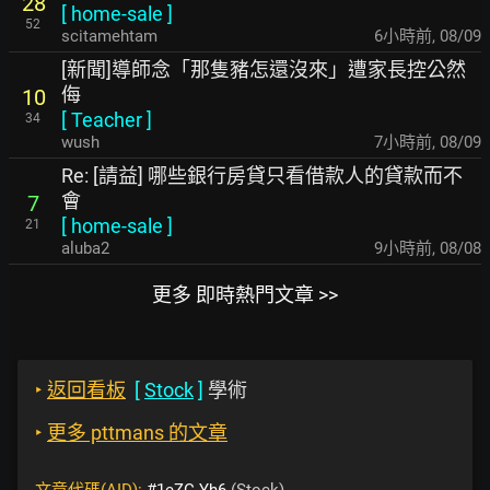
28
[
home-sale
]
52
scitamehtam
6小時前
,
08/09
[新聞]導師念「那隻豬怎還沒來」遭家長控公然
侮
10
[
Teacher
]
34
wush
7小時前
,
08/09
Re: [請益] 哪些銀行房貸只看借款人的貸款而不
會
7
[
home-sale
]
21
aluba2
9小時前
,
08/08
更多 即時熱門文章 >>
‣
返回看板
[
Stock
]
學術
‣
更多 pttmans 的文章