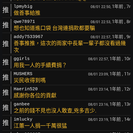
1年前
, 7
lpmybig
08/01 22:50,
F
推
做善事給推
1年前
, 8
qwe78971
08/01 22:53,
F
推
想也知道進口袋 台灣連捐款都要騙
1年前
, 9
addy7533967
08/01 22:57,
F
推
善事推推，這次的雨家中長輩一輩子都沒看過幾
次
1年前
, 10
ggirls
08/01 22:57,
F
推
用我一人的手續費捐？
1年前
, 11
MUSHERS
08/01 23:09,
F
推
災民收得到嗎
1年前
, 12
Haerin520
08/01 23:14,
F
推
感謝你各位的貢獻
1年前
, 13
ganbee
08/01 23:16,
F
推
之前的錢不見也沒人敢查,兇多吉少.
1年前
, 14
imlucky
08/01 23:19,
F
推
江蕙一人捐一千萬很猛