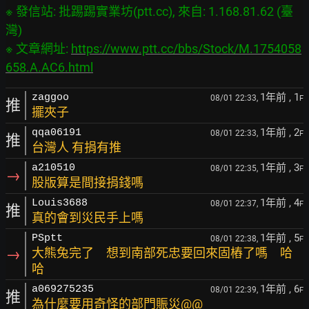
※ 發信站: 批踢踢實業坊(ptt.cc), 來自: 1.168.81.62 (臺
灣)

※ 文章網址: 
https://www.ptt.cc/bbs/Stock/M.1754058
658.A.AC6.html
1年前
, 1
zaggoo
08/01 22:33,
F
推
擺夾子
1年前
, 2
qqa06191
08/01 22:33,
F
推
台灣人 有捐有推
1年前
, 3
a210510
08/01 22:35,
F
→
股版算是間接捐錢嗎
1年前
, 4
Louis3688
08/01 22:37,
F
推
真的會到災民手上嗎
1年前
, 5
PSptt
08/01 22:38,
F
→
大熊兔完了 想到南部死忠要回來固樁了嗎 哈
哈
1年前
, 6
a069275235
08/01 22:39,
F
推
為什麼要用奇怪的部門賑災@@