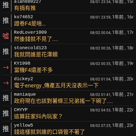
1年前
, 15
alan880227
08/01 23:34,
F
推
有捐有推
1年前
, 16
ko74652
08/01 23:59,
F
推
證卷F4是啥…
1年前
, 17
RedLover1009
08/02 00:04,
F
噓
然後錢就不見了....
1年前
, 18
stonecold123
08/02 00:26,
F
推
我就問誰是花澤類
1年前
, 19
KY1998
08/02 00:35,
F
→
當機F4還差不多
1年前
, 20
dickey2
08/02 01:04,
F
→
電子energy ,傳產五月天沒表示一下
1年前
, 21
maniaque
08/02 01:41,
F
推
政府現在也該對薯條三兄弟搖一下碗了....
1年前
, 22
CHYYP
08/02 04:53,
F
推
這算莊家抖內玩家？
1年前
, 23
yellow5
08/02 07:25,
F
推
錢這樣就到誰的口袋管不著了