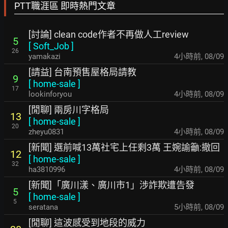
PTT職涯區 即時熱門文章
[討論] clean code作者不再做人工review
5
[
Soft_Job
]
26
yamakazi
4小時前
,
08/09
[請益] 台南預售屋格局請教
9
[
home-sale
]
17
lookinforyou
4小時前
,
08/09
[閒聊] 兩房川字格局
13
[
home-sale
]
20
zheyu0831
4小時前
,
08/09
[新聞] 選前喊13萬社宅上任剩3萬 王婉諭籲:撤回
12
[
home-sale
]
32
ha3810996
4小時前
,
08/09
[新聞]「廣川漾、廣川市1」涉詐欺遭告發
5
[
home-sale
]
5
seratana
5小時前
,
08/09
[閒聊] 這波感受到地段的威力