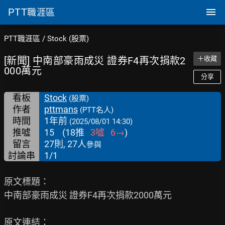
PTT
職涯區
PTT職涯區
/
Stock (股票)
[新聞] 中南部豪雨成災 證券F4再次捐款2
＋收藏
000萬元
分享
看板
Stock
(股票)
作者
pttmans
(PTT名人)
時間
1年前
(2025/08/01 14:30)
推噓
15
(
18
推
3
噓
6
→
)
留言
27則, 27人
參與
討論串
1/1
原文標題：

中南部豪雨成災 證券F4再次捐款2000萬元
