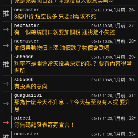
死是死美國百姓，全球投資人依舊笑呵呵
1月前
, 26
neomaster
06/18 10:34,
F
推
3樓中肯 短空長多 只要ai需求不死
1月前
, 27
neomaster
06/18 10:35,
F
→
有一個總統開口就要加關稅 通膨能不失控
1月前
, 28
neomaster
06/18 10:36,
F
→
油價帶動物價上漲 油價跌了物價會跌嗎
1月前
, 29
s555666
06/18 10:49,
F
推
利率不是開會當天投票決定的嗎？ 要有內幕得掌
握所
1月前
, 30
s555666
06/18 10:49,
F
→
有投票的意向
1月前
, 31
guagua1101
06/18 11:20,
F
→
那為什麼今天不升息 ..？今天甚至沒有人提 要升
息
1月前
, 32
piece1
06/18 11:23,
F
→
等無碼龍發表孬孬宣言！
1月前
, 33
neomaster
06/18 11:30,
F
推