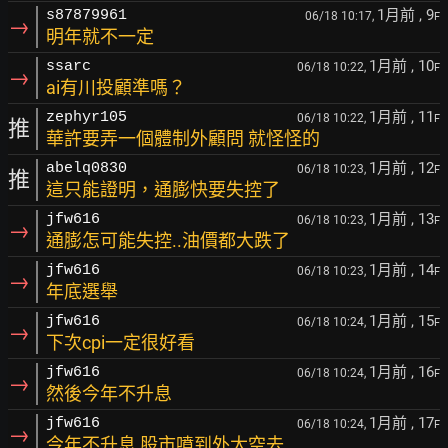
1月前
, 9
s87879961
06/18 10:17,
F
→
明年就不一定
1月前
, 10
ssarc
06/18 10:22,
F
→
ai有川投顧準嗎？
1月前
, 11
zephyr105
06/18 10:22,
F
推
華許要弄一個體制外顧問 就怪怪的
1月前
, 12
abelq0830
06/18 10:23,
F
推
這只能證明，通膨快要失控了
1月前
, 13
jfw616
06/18 10:23,
F
→
通膨怎可能失控..油價都大跌了
1月前
, 14
jfw616
06/18 10:23,
F
→
年底選舉
1月前
, 15
jfw616
06/18 10:24,
F
→
下次cpi一定很好看
1月前
, 16
jfw616
06/18 10:24,
F
→
然後今年不升息
1月前
, 17
jfw616
06/18 10:24,
F
→
今年不升息,股市噴到外太空去