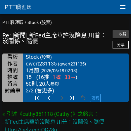
PTT
職涯區
PTT職涯區
/
Stock (股票)
Re: [新聞] 新Fed主席華許沒降息 川普：
＋收藏
沒關係、隨
便
分享
看板
Stock
(股票)
作者
qwert231135
(qwert231135)
時間
1月前
(2026/06/18 02:13)
推噓
15
(
16
推
1
噓
33
→
)
留言
50則, 20人
參與
討論串
2/2 (看更多)
說明
: 新Fed主席華許沒降息 川普：沒關係、隨便

: 
https://bely.cc/rQG78u