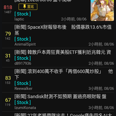
818
置底
1487
[
Stock
]
laptic
2小時前
,
08/06
[新聞] SpaceX財報發布後 股價暴跌13.6%市值
蒸
79
[
Stock
]
142
AnimalSpirit
2小時前
,
08/06
[新聞] 韓散戶本周狂賣美股ETF獲利近兆韓元 資
31
[
Stock
]
45
d8917936
2小時前
,
08/06
[新聞] 滾到400萬不收手「再借600萬炒股」 他
下
83
[
Stock
]
153
Reewalker
3小時前
,
08/06
[新聞] Sandisk財測不如預期 蓋過亮眼財報 盤
67
[
Stock
]
119
IzumiKonata
3小時前
,
08/06
[新聞] 27年老將帶隊出走！Google痛失四名AI大