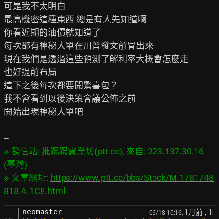
可是我不太明白

最高機密這種東西 總是有人先知道啊

你看近期的油價就知道了

每次都有神秘大單在川普發文前冒出來

現在我們是透過這些預測了解利率大概會怎麼走

也好提前布局

這下之後每次都要開驚喜包？

我不會看到以後決策會議公佈之前

開始出現神秘大單吧

※ 發信站: 批踢踢實業坊(ptt.cc), 來自: 223.137.30.16 
(臺灣)

※ 文章網址: 
https://www.ptt.cc/bbs/Stock/M.1781748
818.A.1C8.html
1月前
, 1
neomaster
06/18 10:16,
F