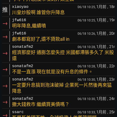
1月前
, 18
xiaoyao
06/18 10:25,
F
推
川皇炒股啊 誰管你升降息
1月前
, 19
jfw616
06/18 10:25,
F
→
明年降息,繼續噴
1月前
, 20
jfw616
06/18 10:26,
F
→
劇本都寫好了,還不貸款all in
1月前
, 21
sonatafm2
06/18 10:28,
F
→
經濟那麼好 通膨怎麼失控 米國都滯脹多久了 米股
還
1月前
, 22
sonatafm2
06/18 10:28,
F
→
不是一直漲 現在就是沒有升息的條件。
1月前
, 23
sonatafm2
06/18 10:30,
F
→
一定要升息搞到泡沫破掉 企業死一片然後再來猛
降息
1月前
, 24
sonatafm2
06/18 10:30,
F
→
撒大錢救市 繼續買美債嗎？
1月前
, 25
ssarc
06/18 10:33,
F
→