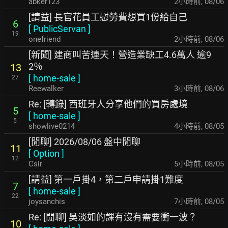
abker123
2小時前
,
08/06
[請益] 長官花員工慰勞費想買1份給自己
6
[
PublicServan
]
19
onefriend
2小時前
,
08/06
[新聞] 建商叫苦連天！營造業缺工4.6萬人 逾9
2％
13
[
home-sale
]
27
Reewalker
3小時前
,
08/06
Re: [轉錄] 西班牙人分享他們的買房處境
5
[
home-sale
]
5
showlive0214
4小時前
,
08/05
[閒聊] 2026/08/06 盤中閒聊
11
[
Option
]
12
Csir
5小時前
,
08/05
[請益] 第一戶掛4，第二戶申請掛1難度
7
[
home-sale
]
22
joysanchis
7小時前
,
08/05
Re: [閒聊] 吳淡如的課有沒有需要衝一波？
10