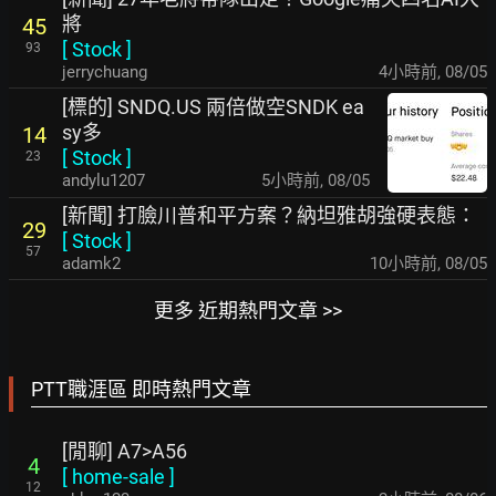
將
45
[
Stock
]
93
jerrychuang
4小時前
,
08/05
[標的] SNDQ.US 兩倍做空SNDK ea
sy多
14
[
Stock
]
23
andylu1207
5小時前
,
08/05
[新聞] 打臉川普和平方案？納坦雅胡強硬表態：
29
[
Stock
]
57
adamk2
10小時前
,
08/05
更多 近期熱門文章 >>
PTT職涯區 即時熱門文章
[閒聊] A7>A56
4
[
home-sale
]
12