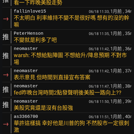
看一下昨晚美股走勢
1月前
, 34
fallinlove15
06/18 11:33,
F
→
不太明白 利率維持不變不是很好嗎 想有的沒的幹
嘛
1月前
, 35
PeterHenson
06/18 11:35,
F
推
不變就是利多了吧
1月前
, 36
neomaster
06/18 11:42,
F
推
warsh: 不想給點陣圖 不想給升/降息預期 不對市
場
1月前
, 37
neomaster
06/18 11:42,
F
→
表示意見 但時間到直接宣布答案
1月前
, 38
neomaster
06/18 11:47,
F
推
fed昨晚台灣時間2點發聲明後美股一路向上??
1月前
, 39
neomaster
06/18 11:50,
F
推
美股究竟還是沒有台股強
1月前
, 40
as3366700
06/18 11:51,
F
→
華許這樣搞 幸好他是川普的狗 不然股市一定很刺
激