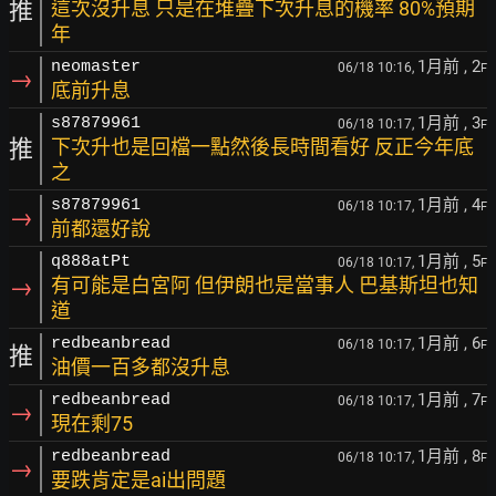
推
這次沒升息 只是在堆疊下次升息的機率 80%預期
年
1月前
, 2
neomaster
06/18 10:16,
F
→
底前升息
1月前
, 3
s87879961
06/18 10:17,
F
推
下次升也是回檔一點然後長時間看好 反正今年底
之
1月前
, 4
s87879961
06/18 10:17,
F
→
前都還好說
1月前
, 5
q888atPt
06/18 10:17,
F
→
有可能是白宮阿 但伊朗也是當事人 巴基斯坦也知
道
1月前
, 6
redbeanbread
06/18 10:17,
F
推
油價一百多都沒升息
1月前
, 7
redbeanbread
06/18 10:17,
F
→
現在剩75
1月前
, 8
redbeanbread
06/18 10:17,
F
→
要跌肯定是ai出問題