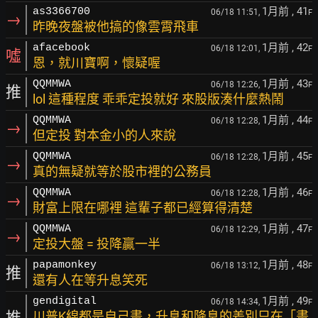
1月前
, 41
as3366700
06/18 11:51,
F
→
昨晚夜盤被他搞的像雲霄飛車
1月前
, 42
afacebook
06/18 12:01,
F
噓
恩，就川寶啊，懷疑喔
1月前
, 43
QQMMWA
06/18 12:26,
F
推
lol 這種程度 乖乖定投就好 來股版湊什麼熱鬧
1月前
, 44
QQMMWA
06/18 12:28,
F
→
但定投 對本金小的人來說
1月前
, 45
QQMMWA
06/18 12:28,
F
→
真的無疑就等於股市裡的公務員
1月前
, 46
QQMMWA
06/18 12:28,
F
→
財富上限在哪裡 這輩子都已經算得清楚
1月前
, 47
QQMMWA
06/18 12:29,
F
→
定投大盤 = 投降贏一半
1月前
, 48
papamonkey
06/18 13:12,
F
推
還有人在等升息笑死
1月前
, 49
gendigital
06/18 14:34,
F
推
川普K線都是自己畫，升息和降息的差別只在「畫