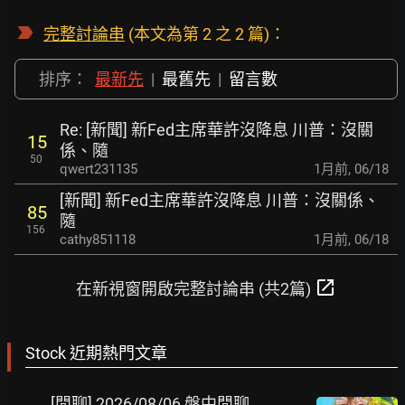
完整討論串
(本文為第 2 之 2 篇)：
排序：
最新先
|
最舊先
|
留言數
Re: [新聞] 新Fed主席華許沒降息 川普：沒關
15
係、隨
50
qwert231135
1月前
,
06/18
[新聞] 新Fed主席華許沒降息 川普：沒關係、
85
隨
156
cathy851118
1月前
,
06/18
open_in_new
在新視窗開啟完整討論串 (共2篇)
Stock 近期熱門文章
[閒聊] 2026/08/06 盤中閒聊