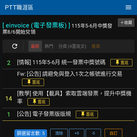
PTT
職涯區
＋收藏
[ einvoice (電子發票板)
]
115年5-6月中獎發
票8/6開始兌領
最新
熱門
分頁 (4置底文)
搜尋
[情報] 115年5-6月 統一發票中獎號碼
2
置底
Fw: [公告] 請避免與登入1次之帳號進行交易
置底
[教學] 使用【載具】索取雲端發票，提升中獎機
14
率
置底
[公告] 電子發票版版規
1
置底
篩選留言數: 5
清除
+5
-5
自訂