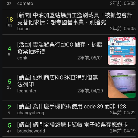
comato
2年前
,
05/08
32
[新聞] 中油加盟站爆員工盜刷載具！被抓包會計
18
竟替他求情：想考國營事業、別追究
103
bailan
2年前
,
05/05
[活動] 雲端發票行動GO 儲存、捐贈
4
發票抽好禮
9
conk
2年前
,
05/01
[請益] 便利商店KIOSK查得到但無
5
法列印
25
icehunter
2年前
,
04/29
[請益] 為什麼手機條碼使用 code 39 而非 128
2
changyuheng
2年前
,
04/22
9
[請益] 請問全聯悠遊卡結帳 電子發票存悠遊卡
5
brandneworld
2年前
,
04/19
47