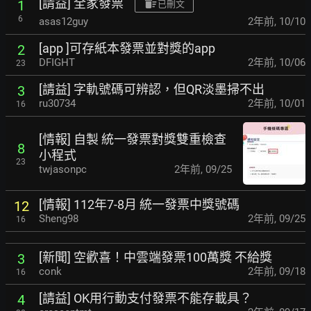
[請益] 全家發票
1
已刪文
6
asas12guy
2年前
,
10/10
[app ]可存紙本發票並對獎的app
2
DFIGHT
2年前
,
10/06
23
[請益] 字軌號碼可辨認，但QR淡墨掃不出
3
ru30734
2年前
,
10/01
16
[情報] 自製 統一發票對獎雙重檢查
8
小程式
23
twjasonpc
2年前
,
09/25
[情報] 112年7-8月 統一發票中獎號碼
12
Sheng98
2年前
,
09/25
16
[新聞] 空歡喜！中雲端發票100萬獎 不給獎
3
conk
2年前
,
09/18
16
[請益] OK用行動支付發票不能存載具？
4