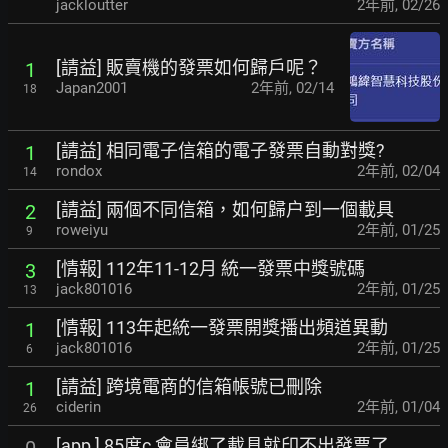
jackloutter
2年前
,
02/26
[請益] 販賣機的發票如何歸戶呢？
1
Japan2001
2年前
,
02/14
18
[請益] 相同電子信箱的電子發票自動對獎?
1
rondox
2年前
,
02/04
14
[請益] 兩個不同信箱，如何歸户到一個載具
2
roweiyu
2年前
,
01/25
9
[情報] 112年11-12月 統一發票中獎號碼
3
jack801016
2年前
,
01/25
13
[情報] 113年起統一發票開獎播出頻道異動
1
jack801016
2年前
,
01/25
6
[請益] 跨境電商的信箱帳號已刪除
1
ciderin
2年前
,
01/04
26
[app ] 85度c 會員綁了載具就印不出發票了
0