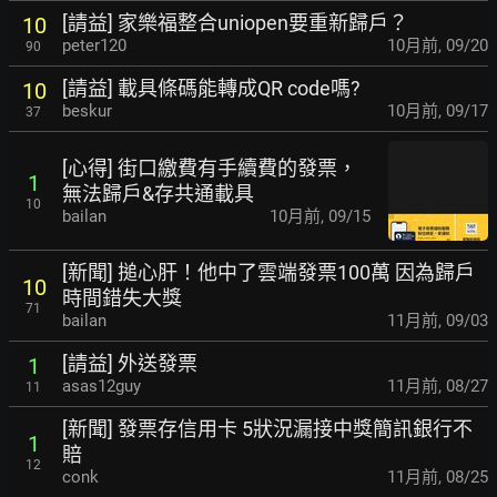
[請益] 家樂福整合uniopen要重新歸戶？
10
peter120
10月前
,
09/20
90
[請益] 載具條碼能轉成QR code嗎?
10
beskur
10月前
,
09/17
37
[心得] 街口繳費有手續費的發票，
1
無法歸戶&存共通載具
10
bailan
10月前
,
09/15
[新聞] 搥心肝！他中了雲端發票100萬 因為歸戶
10
時間錯失大獎
71
bailan
11月前
,
09/03
[請益] 外送發票
1
asas12guy
11月前
,
08/27
11
[新聞] 發票存信用卡 5狀況漏接中獎簡訊銀行不
1
賠
12
conk
11月前
,
08/25