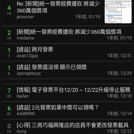
Re: [新聞]統一發票經費遭砍 將減少
4
360萬個獎項
14
prussian
1年前
,
01/19
[新聞]統一發票經費遭砍 將減少360萬個獎項
2
medama
1年前
,
01/19
15
[請益] 跨月發票
1
asas12guy
1年前
,
12/31
7
[請益] 發票還沒領 顯示已領獎
1
spongeboyz
1年前
,
12/29
6
[情報] 電子發票平台12/20 ~ 12/22升級停止服務
7
bailan
1年前
,
12/18
35
[請益] 2元發票如果中獎可以領嗎？
6
AA88990
1年前
,
12/14
41
[心得] 三商巧福興隆店的店員不會更改發票載具
0
itony
1年前
,
12/12
12