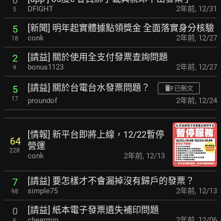
DFIGHT
2年前
,
12/31
5
[新聞] 明年起實體據點領獎金 全面落實身分核驗
5
conk
2年前
,
12/27
18
[請益] 關於使用全支付發票查詢問題
2
bonus1123
2年前
,
12/27
9
[請益] 關於台電台水發票問題？
5
已刪文
17
proundof
2年前
,
12/24
[情報] 新平台即將上線，12/22暫停
64
營運
228
conk
2年前
,
12/13
[請益] 要怎樣才不會漏掉沒有歸戶的發票？
7
simple75
2年前
,
12/13
98
[請益] 紙本電子發票遺失補印問題
0
cheermin
2年前
,
12/06
6