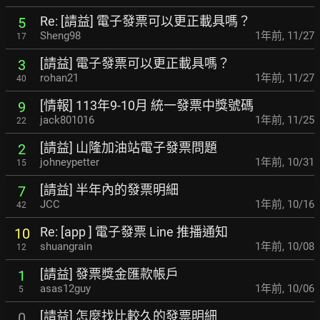
Re: [請益] 電子發票可以更正載具嗎？
5
Sheng98
1年前
,
11/27
17
[請益] 電子發票可以更正載具嗎？
3
rohan21
1年前
,
11/27
40
[情報] 113年9-10月 統一發票中獎號碼
9
jack801016
1年前
,
11/25
22
[請益] 山隆加油站電子發票問題
2
johneypetter
1年前
,
10/31
15
[請益] 半年內的發票明細
7
JCC
1年前
,
10/16
42
Re: [app ] 電子發票 Line 推播通知
10
shuangrain
1年前
,
10/08
12
[請益] 發票獎金匯款帳戶
1
asas12guy
1年前
,
10/06
5
[請益] 怎麼找比較久的發票明細
0