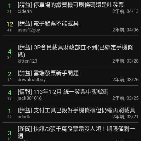
[請益] 停車場的繳費機可刷條碼還是吐發票
1
ciderin
2年前
,
04/13
21
[請益] 電子發票不能載具
12
asas12guy
2年前
,
04/06
41
[請益] OP會員載具財政部查不到(已綁定手機條
4
碼)
34
kitten123
2年前
,
03/28
[請益] 雲端發票新手問題
2
downloadboy
2年前
,
03/26
13
[情報] 113年1-2月 統一發票中獎號碼
4
jack801016
2年前
,
03/25
13
[請益] 支付工具已設好手機條碼但仍需再刷載具
1
adadk
2年前
,
03/21
22
[新聞] 快訊/3張千萬發票還沒人領！期限僅剩一
3
週
10