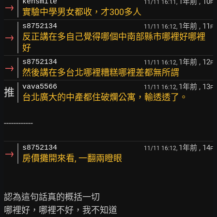
1年前
, 10
kensmile
11/11 16:11,
F
→
實驗中學男女都收，才300多人
1年前
, 11
s8752134
11/11 16:12,
F
→
反正講在多自己覺得哪個中南部縣市哪裡好哪裡
好
1年前
, 12
s8752134
11/11 16:12,
F
→
然後講在多台北哪裡糟糕哪裡差都無所謂
1年前
, 13
vava5566
11/11 16:12,
F
推
台北廣大的中產都住破爛公寓，輸透透了。
1年前
, 14
s8752134
11/11 16:12,
F
→
房價攤開來看, 一翻兩瞪眼
認為這句話真的概括一切

哪裡好，哪裡不好，我不知道
