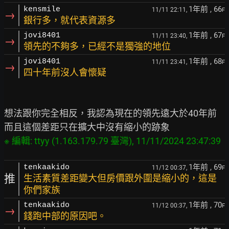
1年前
, 66
kensmile
11/11 22:11,
F
→
銀行多，就代表資源多
1年前
, 67
jovi8401
11/11 23:40,
F
→
領先的不夠多，已經不是獨強的地位
1年前
, 68
jovi8401
11/11 23:41,
F
→
四十年前沒人會懷疑
想法跟你完全相反，我認為現在的領先遠大於40年前

1年前
, 69
tenkaakido
11/12 00:37,
F
推
生活素質差距變大但房價跟外圍是縮小的，這是
你們家族
1年前
, 70
tenkaakido
11/12 00:37,
F
→
錢跑中部的原因吧。