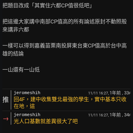
把題目改成「其實住六都CP值很低吧」

把這邊大家講中南部CP值高的所有論述原封不動照般
來講非六都

一樣可以得到嘉義苗栗南投屏東台東CP值高於台中高
雄的結論

一山還有一山低

1年前
, 33
jeromeshih
11/11 16:27,
F
推
回4F，建中收集雙北最強的學生，實中基本只收
在地，這
1年前
, 34
jeromeshih
11/11 16:27,
F
→
光人口基數就差異很大了吧