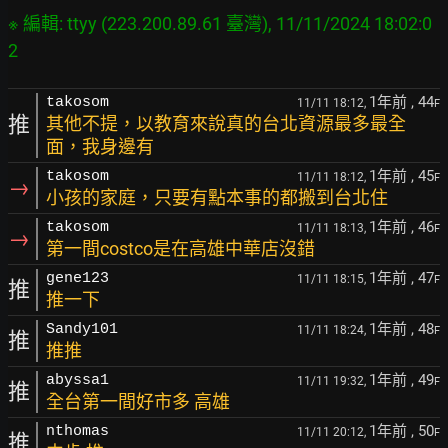
※ 編輯: ttyy (223.200.89.61 臺灣), 11/11/2024 18:02:0
1年前
, 44
takosom
11/11 18:12,
F
推
其他不提，以教育來說真的台北資源最多最全
面，我身邊有
1年前
, 45
takosom
11/11 18:12,
F
→
小孩的家庭，只要有點本事的都搬到台北住
1年前
, 46
takosom
11/11 18:13,
F
→
第一間costco是在高雄中華店沒錯
1年前
, 47
gene123
11/11 18:15,
F
推
推一下
1年前
, 48
Sandy101
11/11 18:24,
F
推
推推
1年前
, 49
abyssa1
11/11 19:32,
F
推
全台第一間好市多 高雄
1年前
, 50
nthomas
11/11 20:12,
F
推