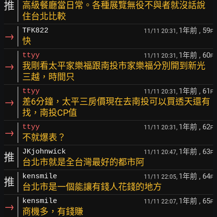
推
高級餐廳當日常。各種展覽無役不與者就沒話說
住台北比較
1年前
, 59
TFK822
11/11 20:31,
F
→
快
1年前
, 60
ttyy
11/11 20:31,
F
→
我剛看太平家樂福跟南投市家樂福分別開到新光
三越，時間只
1年前
, 61
ttyy
11/11 20:31,
F
→
差6分鐘，太平三房價現在去南投可以買透天還有
找，南投CP值
1年前
, 62
ttyy
11/11 20:31,
F
→
不就爆表？
1年前
, 63
JKjohnwick
11/11 20:47,
F
推
台北市就是全台灣最好的都市阿
1年前
, 64
kensmile
11/11 22:05,
F
推
台北市是一個能讓有錢人花錢的地方
1年前
, 65
kensmile
11/11 22:07,
F
→
商機多，有錢賺