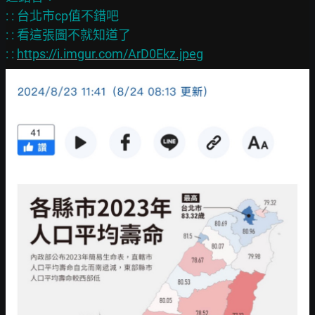
: : 台北市cp值不錯吧

: : 看這張圖不就知道了

: : 
https://i.imgur.com/ArD0Ekz.jpeg