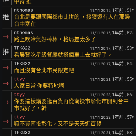
中肯 推
1年前
, 51
nthomas
11/11 20:15,
F
推
台北是要跟國際都市比拼的 ，接獲還有人在那邊
台中塞在
1年前
, 52
nthomas
11/11 20:15,
F
→
路上吹冷氣好棒棒，格局差太多了
1年前
, 53
TFK822
11/11 20:17,
F
推
看展覽吃星級餐廳就搭個車上去就好了。
1年前
, 54
TFK822
11/11 20:17,
F
→
而且沒有台北市民限定吧
1年前
, 55
ttyy
11/11 20:21,
F
→
人家日常 你要特地啊
1年前
, 56
ttyy
11/11 20:23,
F
→
你要這樣講要逛百貨再從南投市彰化市開到台中
市就好了，幹
1年前
, 57
ttyy
11/11 20:23,
F
→
嘛不買南投彰化，又不是天天逛百貨
1年前
, 58
TFK822
11/11 20:31,
F