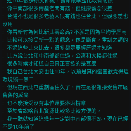
:   近10年很多研究都說，壽命跟學歷比較有關係

:   像中南部很多傳產老闆有錢，但健康觀念很差

:   台灣不也是很多老藝人很有錢也住台北，但觀念差也
沒用

:   你看新竹為何比新北壽命高? 不就是因為平均學歷高

:   比較可以接受新一點的觀念，像是斷食，重訓之類的

:   不過這些比來比去，很多都是要經歷過才知道

:   比方說台北和中南部都住過，公寓和大樓都住過

:   很多時候才知道自己真正喜歡的是甚麼

:   我自己台北大安也住10年，以前是真的蠻喜歡覺得這
環境獨一無二

:   但現在西北屯重劃區住久了，實在是很難接受舊市區
舊舊的感覺

:   也不能接受沒有車位還要淋雨撐傘

:   至於會說啥台北資源比較多比較方便的，

:   我一聽就知道這幾年一定對中南部很不熟，現在已經
不是10年前了
