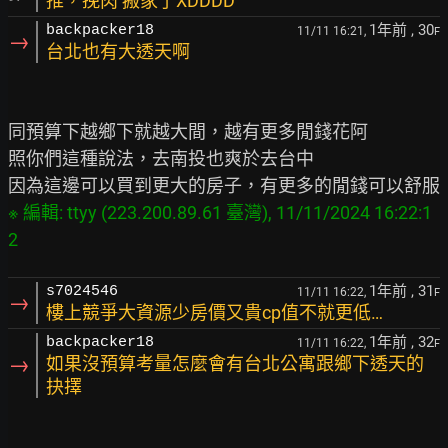
推，挽肉 搬家了XDDDD
1年前
, 30
backpacker18
11/11 16:21,
F
→
台北也有大透天啊
同預算下越鄉下就越大間，越有更多閒錢花阿

照你們這種說法，去南投也爽於去台中

※ 編輯: ttyy (223.200.89.61 臺灣), 11/11/2024 16:22:1
1年前
, 31
s7024546
11/11 16:22,
F
→
樓上競爭大資源少房價又貴cp值不就更低…
1年前
, 32
backpacker18
11/11 16:22,
F
→
如果沒預算考量怎麼會有台北公寓跟鄉下透天的
抉擇