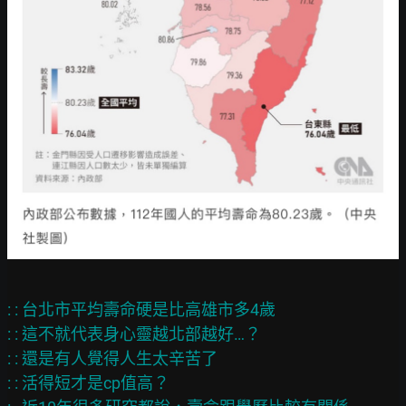
: : 台北市平均壽命硬是比高雄市多4歲

: : 這不就代表身心靈越北部越好…？

: : 還是有人覺得人生太辛苦了

: : 活得短才是cp值高？
