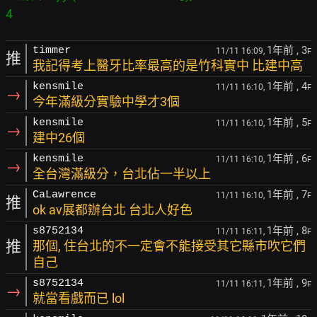
1年前
, 3
timmer
11/11 16:09,
F
推
我記得考上醫牙比率最高的是竹科實中 比建中高
1年前
, 4
kensmile
11/11 16:10,
F
→
今年滿級分實驗中學才3個
1年前
, 5
kensmile
11/11 16:10,
F
→
建中26個
1年前
, 6
kensmile
11/11 16:10,
F
→
全台灣滿級分，台北佔一半以上
1年前
, 7
CaLawrence
11/11 16:10,
F
推
ok av展都辦台北 台北人好色
1年前
, 8
s8752134
11/11 16:11,
F
推
那個, 住台北的不一定會不能接受其它縣市吹它們
自己
1年前
, 9
s8752134
11/11 16:11,
F
→
就當看戲而已 lol