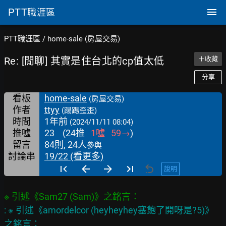
PTT
職涯區
PTT職涯區
/
home-sale (房屋交易)
Re: [閒聊] 其實是住台北的cp值太低
＋收藏
分享
看板
home-sale
(房屋交易)
作者
ttyy
(踢踢歪歪)
時間
1年前
(2024/11/11 08:04)
推噓
23
(
24
推
1
噓
59
→
)
留言
84則, 24人
參與
討論串
19/22 (看更多)
說明
: ※ 引述《amordelcor (heyheyhey塞飽了開呀是?5)》
之銘言：
