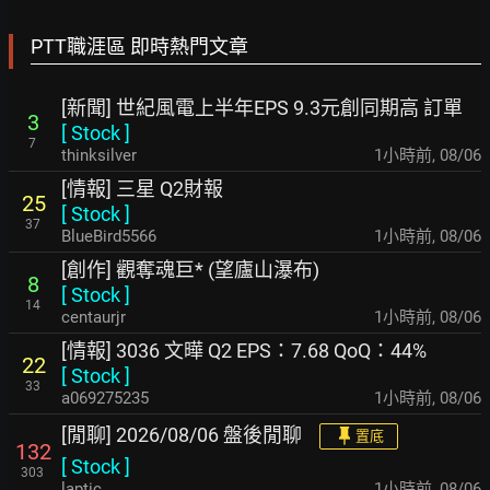
PTT職涯區 即時熱門文章
[新聞] 世紀風電上半年EPS 9.3元創同期高 訂單
3
[
Stock
]
7
thinksilver
1小時前
,
08/06
[情報] 三星 Q2財報
25
[
Stock
]
37
BlueBird5566
1小時前
,
08/06
[創作] 觀奪魂巨* (望廬山瀑布)
8
[
Stock
]
14
centaurjr
1小時前
,
08/06
[情報] 3036 文曄 Q2 EPS：7.68 QoQ：44%
22
[
Stock
]
33
a069275235
1小時前
,
08/06
[閒聊] 2026/08/06 盤後閒聊
置底
132
[
Stock
]
303
laptic
1小時前
,
08/06