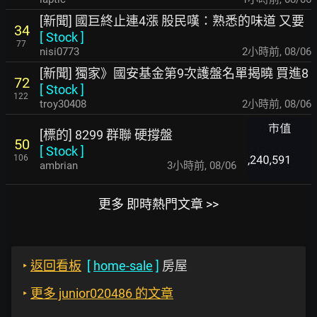
[新聞] 國巨終止連4漲 股民嘆：熟悉的味道 又要
34
[
Stock
]
77
nisi0773
2小時前
,
08/06
[新聞] 獨家》國安基金第9次護盤名單揭曉 買進8
72
[
Stock
]
122
troy30408
2小時前
,
08/06
[標的] 8299 群聯 硬撐盤
50
[
Stock
]
106
ambrian
3小時前
,
08/06
更多 即時熱門文章 >>
‣
返回看板
[
home-sale
]
房屋
‣
更多 junior020486 的文章