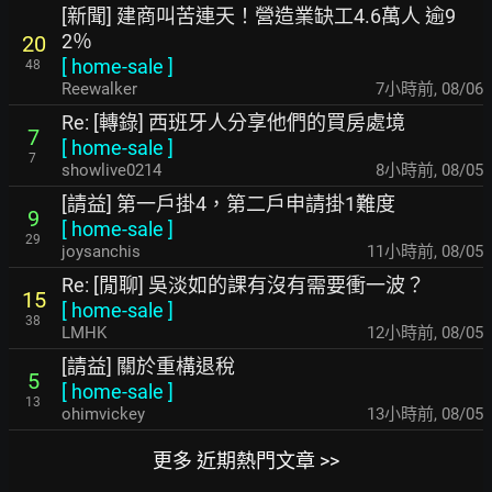
[新聞] 建商叫苦連天！營造業缺工4.6萬人 逾9
2％
20
[
home-sale
]
48
Reewalker
7小時前
,
08/06
Re: [轉錄] 西班牙人分享他們的買房處境
7
[
home-sale
]
7
showlive0214
8小時前
,
08/05
[請益] 第一戶掛4，第二戶申請掛1難度
9
[
home-sale
]
29
joysanchis
11小時前
,
08/05
Re: [閒聊] 吳淡如的課有沒有需要衝一波？
15
[
home-sale
]
38
LMHK
12小時前
,
08/05
[請益] 關於重構退稅
5
[
home-sale
]
13
ohimvickey
13小時前
,
08/05
更多 近期熱門文章 >>