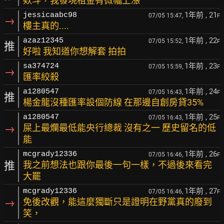
欸斗，我發現租金有微幅上漲
1年前
, 21
jessicaabc98
07/05 15:47,
F
→
樓主真的....
1年前
, 22
azaz12345
07/05 15:52,
F
推
好啦 我知道你想解套 拍拍
1年前
, 23
sa374724
07/05 15:59,
F
→
匯率絞殺
1年前
, 24
a1280547
07/05 16:43,
F
推
楊金龍沒種匯率設個防線 在那邊自創房貸35%
1年前
, 25
a1280547
07/05 16:43,
F
→
屎上最爛最低能央行總裁 沒有之一 歷史留名的低
能
1年前
, 26
mcgrady12336
07/05 16:46,
F
推
我之前想法也跟你最後一句一樣，不過後來看完
大罷
1年前
, 27
mcgrady12336
07/05 16:46,
F
→
免後改觀，能這麼獨斷只是證明在野黨真的廢到
笑，