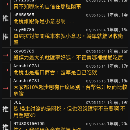
1年前
, 13
chrisstar
07/05 15:02,
F
→
真不知哪來的自信在那邊鬧事
1年前
, 14
a5656565
07/05 15:03,
F
推
關稅誰跟你是小意思啊......
1年前
, 15
kcy05785
07/05 15:04,
F
推
單純拉對美關稅本來就小意思，轉單就能吸收衝
擊
1年前
, 16
kcy05785
07/05 15:04,
F
→
殺傷力最大的就匯率好嗎。不管賣哪裡通通吃屎
1年前
, 17
Arashi0731
07/05 15:14,
F
→
關稅也是進口商吞，匯率是自己吃欸
1年前
, 18
Arashi0731
07/05 15:15,
F
→
大家都10%起步哪有什麼區別，台幣急升反而比較
危險
1年前
, 19
JUL
07/05 15:24,
F
推
欸 樓主討論的是關稅，但也沒說匯率不重要啊 不
用罵吧XD
1年前
, 20
NTU303150195
07/05 15:46,
F
推