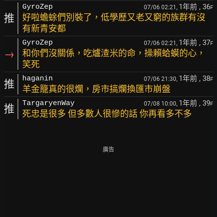
1年前
, 36
GyroZep
07/06 02:21,
F
推
好啦蟾蜍們別裝了，低學歷又老又窮的族群有沒
有新青安都
1年前
, 37
GyroZep
07/06 02:21,
F
→
和你們沒關係，吃爐渣米的命，操賴蛤蟆的心，
笑死
1年前
, 38
haganin
07/06 21:30,
F
推
羊金籠真的很爛，房市搞爛換匯市崩盤
1年前
, 39
TargaryenWay
07/08 10:00,
F
推
死忠是很多 但多數人很慘的話 你再看多不多
廣告