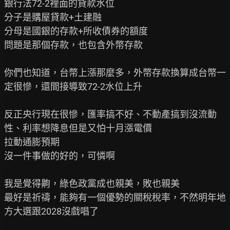
銀行法72-2裡面的貸款水位

分子是購屋貸款+土建融

分母是國銀的存款+所收債券的額度

問題是那個存款，也包含外幣存款

你們也知道，台幣上漲那麼多，外幣存款換算成台幣一
定很慘，還間接導致72-2水位上升

反正央行現在很慘，匯率搞不好、不動產搞到沒流動
性、利率想降息但是又怕十月漲電價

拉動通膨預期

沒一件事做的好的，可憐啊

我是覺得齁，綠色政黨成也親美，敗也親美

最好是祈禱，能夠有一個優勢的關稅稅率，不然明年地
方大選跟2028沒戲唱了
