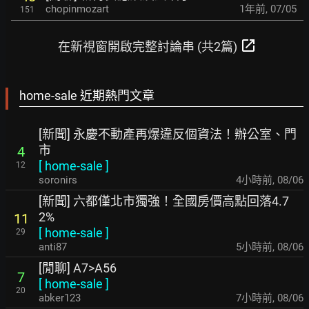
chopinmozart
1年前
,
07/05
151
open_in_new
在新視窗開啟完整討論串 (共2篇)
home-sale 近期熱門文章
[新聞] 永慶不動產再爆違反個資法！辦公室、門
市
4
[
home-sale
]
12
soronirs
4小時前
,
08/06
[新聞] 六都僅北市獨強！全國房價高點回落4.7
2%
11
[
home-sale
]
29
anti87
5小時前
,
08/06
[閒聊] A7>A56
7
[
home-sale
]
20
abker123
7小時前
,
08/06