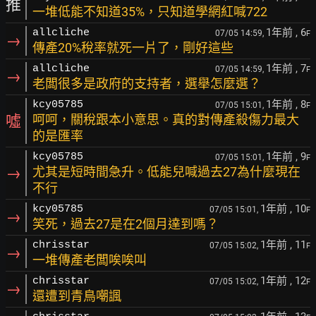
推
一堆低能不知道35%，只知道學網紅喊722
1年前
, 6
allcliche
07/05 14:59,
F
→
傳產20%稅率就死一片了，剛好這些
1年前
, 7
allcliche
07/05 14:59,
F
→
老闆很多是政府的支持者，選舉怎麼選？
1年前
, 8
kcy05785
07/05 15:01,
F
噓
呵呵，關稅跟本小意思。真的對傳產殺傷力最大
的是匯率
1年前
, 9
kcy05785
07/05 15:01,
F
→
尤其是短時間急升。低能兒喊過去27為什麼現在
不行
1年前
, 10
kcy05785
07/05 15:01,
F
→
笑死，過去27是在2個月達到嗎？
1年前
, 11
chrisstar
07/05 15:02,
F
→
一堆傳產老闆唉唉叫
1年前
, 12
chrisstar
07/05 15:02,
F
→
還遭到青鳥嘲諷