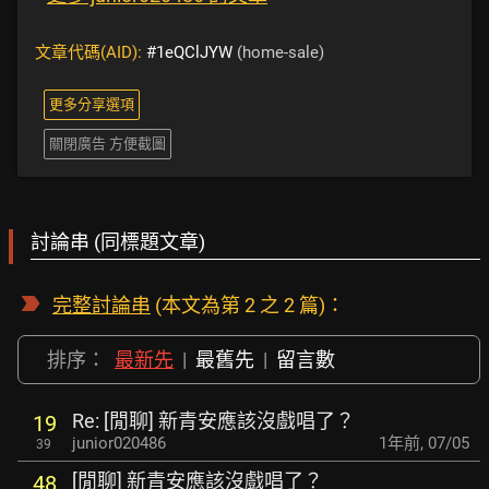
文章代碼(AID):
#1eQClJYW
(home-sale)
更多分享選項
關閉廣告 方便截圖
討論串 (同標題文章)
完整討論串
(本文為第 2 之 2 篇)：
排序：
最新先
|
最舊先
|
留言數
Re: [閒聊] 新青安應該沒戲唱了？
19
junior020486
1年前
,
07/05
39
[閒聊] 新青安應該沒戲唱了？
48