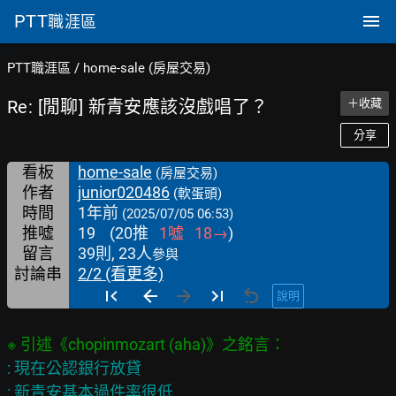
PTT
職涯區
PTT職涯區
/
home-sale (房屋交易)
Re: [閒聊] 新青安應該沒戲唱了？
＋收藏
分享
看板
home-sale
(房屋交易)
作者
junior020486
(軟蛋頭)
時間
1年前
(2025/07/05 06:53)
推噓
19
(
20
推
1
噓
18
→
)
留言
39則, 23人
參與
討論串
2/2 (看更多)
說明
: 現在公認銀行放貸

: 新青安基本過件率很低
