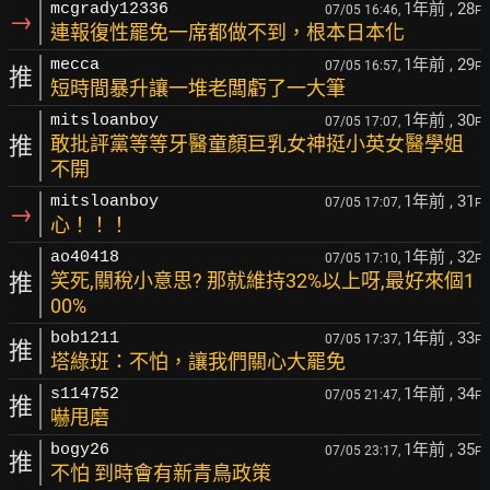
1年前
, 28
mcgrady12336
07/05 16:46,
F
→
連報復性罷免一席都做不到，根本日本化
1年前
, 29
mecca
07/05 16:57,
F
推
短時間暴升讓一堆老闆虧了一大筆
1年前
, 30
mitsloanboy
07/05 17:07,
F
推
敢批評黨等等牙醫童顏巨乳女神挺小英女醫學姐
不開
1年前
, 31
mitsloanboy
07/05 17:07,
F
→
心！！！
1年前
, 32
ao40418
07/05 17:10,
F
推
笑死,關稅小意思? 那就維持32%以上呀,最好來個1
00%
1年前
, 33
bob1211
07/05 17:37,
F
推
塔綠班：不怕，讓我們關心大罷免
1年前
, 34
s114752
07/05 21:47,
F
推
嚇甩磨
1年前
, 35
bogy26
07/05 23:17,
F
推
不怕 到時會有新青鳥政策