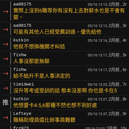
2月前
, 2
aa08175
05/16 13:13,
F
→
實際上沒到6職等你有沒有上去對薪水也是不會有
變，
2月前
, 3
aa08175
05/16 13:13,
F
→
可能有其他人已經受薦訓過，優先給他
2月前
, 4
kutkin
05/16 13:16,
F
→
他就不想換機關才糾結
2月前
, 5
fishw
05/16 13:17,
F
→
人事沒那麼無聊
2月前
, 6
fishw
05/16 13:17,
F
→
給不給升不是人事決定的
2月前
, 7
timidwei
05/16 13:25,
F
→
沒升等考或受訓的話 根本沒差啊 你也是卡在5
2月前
, 8
kutkin
05/16 13:27,
F
推
他想要卡4-5,6那種不然也想不到好處
2月前
, 9
Lefteye
05/16 13:37,
F
→
職稱助理員還比辦事員難聽
2月前
, 10
fcz973
05/16 13:53,
F