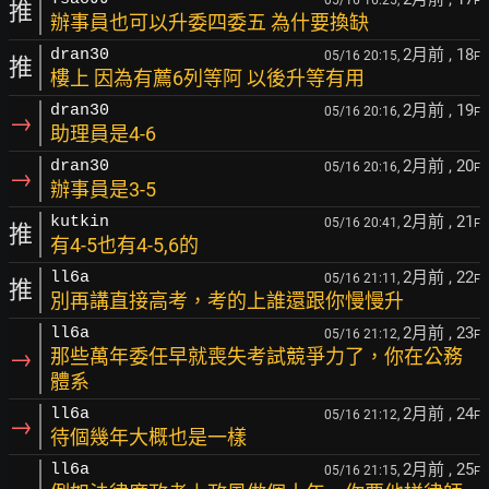
05/16 16:25,
F
推
辦事員也可以升委四委五 為什要換缺
2月前
, 18
dran30
05/16 20:15,
F
推
樓上 因為有薦6列等阿 以後升等有用
2月前
, 19
dran30
05/16 20:16,
F
→
助理員是4-6
2月前
, 20
dran30
05/16 20:16,
F
→
辦事員是3-5
2月前
, 21
kutkin
05/16 20:41,
F
推
有4-5也有4-5,6的
2月前
, 22
ll6a
05/16 21:11,
F
推
別再講直接高考，考的上誰還跟你慢慢升
2月前
, 23
ll6a
05/16 21:12,
F
→
那些萬年委任早就喪失考試競爭力了，你在公務
體系
2月前
, 24
ll6a
05/16 21:12,
F
→
待個幾年大概也是一樣
2月前
, 25
ll6a
05/16 21:15,
F