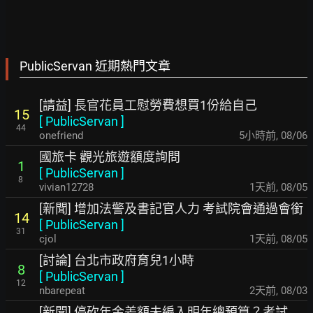
PublicServan 近期熱門文章
[請益] 長官花員工慰勞費想買1份給自己
15
[
PublicServan
]
44
onefriend
5小時前
,
08/06
國旅卡 觀光旅遊額度詢問
1
[
PublicServan
]
8
vivian12728
1天前
,
08/05
[新聞] 增加法警及書記官人力 考試院會通過會銜
14
[
PublicServan
]
31
cjol
1天前
,
08/05
[討論] 台北市政府育兒1小時
8
[
PublicServan
]
12
nbarepeat
2天前
,
08/03
[新聞] 停砍年金差額未編入明年總預算？考試