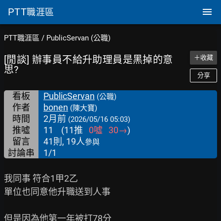
PTT
職涯區
PTT職涯區
/
PublicServan (公職)
[閒談] 辦事員不給升助理員是黑掉的意
＋收藏
思?
分享
看板
PublicServan
(公職)
作者
bonen
(陳大寶)
時間
2月前
(2026/05/16 05:03)
推噓
11
(
11
推
0
噓
30
→
)
留言
41則, 19人
參與
討論串
1/1
我同事 符合1甲2乙

單位也同意他升職送到人事

但是因為他第一年被打78分
