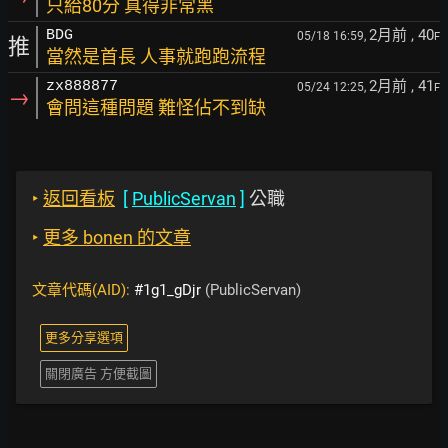
只給80分 真得非常黑
2月前
, 40
BDG
05/18 16:59,
F
推
當然是首長 人事就跑跑流程
2月前
, 41
zx888877
05/24 12:25,
F
→
會問這種問題 難怪佔不到缺
‣
返回看板
[
PublicServan
]
公職
‣
更多 bonen 的文章
文章代碼(AID):
#1g1_gDjr
(PublicServan)
更多分享選項
關閉廣告 方便截圖