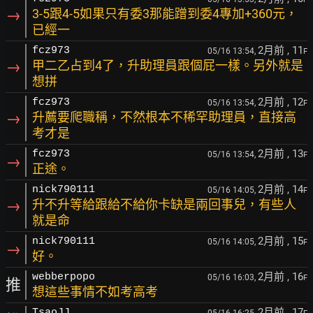
→
3-5跟4-5如果只有委3那能蹭到委4專加+360元，
已經一
2月前
, 11
fcz973
05/16 13:54,
F
→
甲二乙占到4了，升助理員跟個屁一樣。另外就是
想拼
2月前
, 12
fcz973
05/16 13:54,
F
→
升薦要爬職稱，不然根本不稀罕助理員，直接高
考才是
2月前
, 13
fcz973
05/16 13:54,
F
→
正途。
2月前
, 14
nick790111
05/16 14:05,
F
→
升不升等給跟給不給你卡缺是兩回事兒，有些人
就是命
2月前
, 15
nick790111
05/16 14:05,
F
→
好。
2月前
, 16
webberpopo
05/16 16:03,
F
推
想這些事情不如考高考
2月前
, 17
TsaoJJ