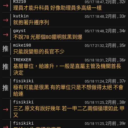
2月前
, 32
R3210
05/17 18:47,
F
→
理員才能升科員 好像助理員多高級一樣
2月前
, 33
kutkin
05/17 18:48,
F
→
就抱著升遷序列
2月前
, 34
gayst
05/17 19:48,
F
→
不說78 光那個80擺明就黑到爆
2月前
, 35
mike198
05/17 21:32,
F
推
只能說變態的長官不少
2月前
, 36
TREKKER
05/18 10:31,
F
推
基層單位，給誰升，一般是直屬主管及機關首長
決定
2月前
, 37
fisikiki
05/18 11:24,
F
推
極有可能是很黑 有的單位只是不想做得太絕 不會
給連
2月前
, 38
fisikiki
05/18 11:25,
F
→
三乙 原文有說好幾年 若一甲二乙兩個循環如此 甲
又
2月前
, 39
fisikiki
05/18 11:25,
F
→