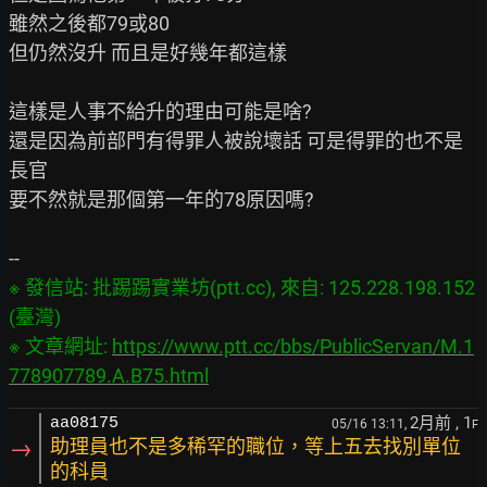
雖然之後都79或80

但仍然沒升 而且是好幾年都這樣

這樣是人事不給升的理由可能是啥?

還是因為前部門有得罪人被說壞話 可是得罪的也不是
長官

要不然就是那個第一年的78原因嗎?

※ 發信站: 批踢踢實業坊(ptt.cc), 來自: 125.228.198.152 
(臺灣)

※ 文章網址: 
https://www.ptt.cc/bbs/PublicServan/M.1
778907789.A.B75.html
2月前
, 1
aa08175
05/16 13:11,
F
→
助理員也不是多稀罕的職位，等上五去找別單位
的科員