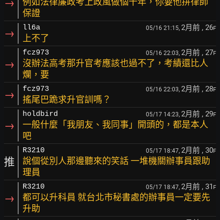
→
例如法律廉政考上政風做個十年，你要他拼律師
保證
2月前
, 26
ll6a
05/16 21:15,
F
→
上不了
2月前
, 27
fcz973
05/16 22:03,
F
→
沒辦法高考那升官考應該也過不了，考績還比人
爛，要
2月前
, 28
fcz973
05/16 22:03,
F
→
搖尾巴跪求升官訓嗎？
2月前
, 29
holdbird
05/17 14:23,
F
→
一般什麼「我朋友、我同事」開頭的，都是本人
吧
2月前
, 30
R3210
05/17 18:47,
F
推
說個從別人那邊聽來的笑話 一堆機關辦事員跟助
理員
2月前
, 31
R3210
05/17 18:47,
F
→
都可以升科員 就台北市秘書處的辦事員一定要先
升助