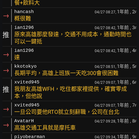
餐+飲料大
1年前
, 2
hancash
04/27 08:27,
F
→
概很難
1年前
, 3
ian1296
04/27 08:42,
F
推
原來高雄那麼發達，交通不用成本，通勤時間也
可以一鍵抵
1年前
, 4
ian1296
04/27 08:42,
F
→
達
1年前
, 5
kkotokyo
04/27 08:51,
F
→
長期平均，高雄上班族一天吃300會很困難
1年前
, 6
xvited945
04/27 09:07,
F
推
我朋友高雄WFH，吃住都家裡提供，確實零成
本，但他說
1年前
, 7
xvited945
04/27 09:07,
F
→
一旦公司要他RTO就立刻辭職，公司在台北
1年前
, 8
AvatarH
04/27 09:28,
F
→
高雄交通工具就是摩托車
1年前
, 9
piyobearman
04/27 09:34,
F