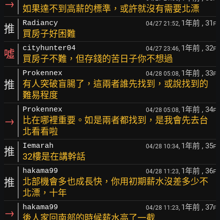
→
如果達不到高薪的標準，或許就沒有需要北漂
1年前
, 31
Radiancy
04/27 21:52,
F
推
買房子好困難
1年前
, 32
cityhunter04
04/27 23:46,
F
噓
買房子不難，但存錢的苦日子你不想過
1年前
, 33
Prokennex
04/28 05:08,
F
推
有人突破盲腸了，這兩者誰先找到，或說找到的
難易程度
1年前
, 34
Prokennex
04/28 05:08,
F
→
比在哪裡重要。如是兩者都找到，是我會先去台
北看看啦
1年前
, 35
Iemarah
04/28 10:34,
F
推
32樓是在講幹話
1年前
, 36
hakama99
04/28 11:23,
F
推
北部機會多也成長快，你用初期薪水沒差多少不
北漂，十年
1年前
, 37
hakama99
04/28 11:23,
F
→
後人家回南部的時候薪水高了一截