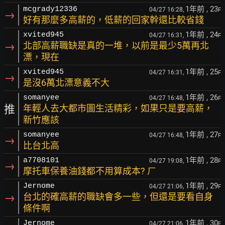
1年前
, 23
mcgrady12336
04/27 16:28,
F
→
好有那麼多高薪的，低薪的回家幹還比較省錢
1年前
, 24
xvited945
04/27 16:31,
F
→
北部高薪職缺是真的一堆，以前是最少5萬再北
漂，現在
1年前
, 25
xvited945
04/27 16:31,
F
→
是沒6萬北漂意義不大
1年前
, 26
somanyee
04/27 16:48,
F
推
年輕人去大都市圖生活精彩，如果只是要高薪，
新竹應該
1年前
, 27
somanyee
04/27 16:48,
F
→
比台北高
1年前
, 28
a7708101
04/27 19:08,
F
→
摩托車保養油錢都不用算成本? ㄏ
1年前
, 29
Jernome
04/27 21:06,
F
→
台北的確高薪的職缺會多一些，但還是要看自身
條件啊
1年前
, 30
Jernome
04/27 21:06,
F