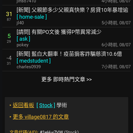
jinso7410
4小時前
,
08/07
[新聞] 父親節多少父親真快樂？房貸10年暴增逾
31
[
home-sale
]
87
jl40
5小時前
,
08/07
[請問] 有關PO文後 獲得P幣異常減少
5
[
ask
]
29
pokey
6小時前
,
08/07
[新聞] 藍白大翻車！疫苗掮客詐騙慈濟10.6億
-4
[
medstudent
]
31
charles0939
7小時前
,
08/07
更多 即時熱門文章 >>
‣
返回看板
[
Stock
]
學術
‣
更多 village0817 的文章
文章代碼(AID):
#1eH-y7VW
(Stock)