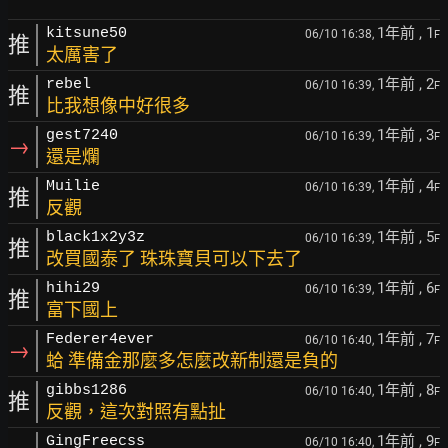
1年前
, 1
kitsune50
06/10 16:38,
F
推
太厲害了
1年前
, 2
rebel
06/10 16:39,
F
推
比我想像中好很多
1年前
, 3
gest7240
06/10 16:39,
F
→
還是爛
1年前
, 4
Muilie
06/10 16:39,
F
推
反觀
1年前
, 5
black1x2y3z
06/10 16:39,
F
推
改買國泰了 珠珠寶貝可以下去了
1年前
, 6
hihi29
06/10 16:39,
F
推
富下國上
1年前
, 7
Federer4ever
06/10 16:40,
F
→
蛤 準備金那麼多怎麼改新制還是負的
1年前
, 8
gibbs1286
06/10 16:40,
F
推
反觀，這次對照有點扯
1年前
, 9
GingFreecss
06/10 16:40,
F