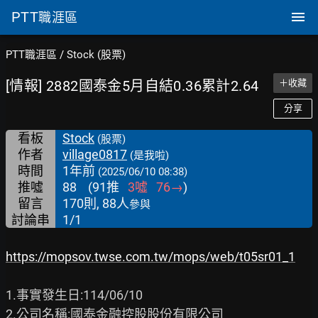
PTT
職涯區
PTT職涯區
/
Stock (股票)
[情報] 2882國泰金5月自結0.36累計2.64
＋收藏
分享
看板
Stock
(股票)
作者
village0817
(是我啦)
時間
1年前
(2025/06/10 08:38)
推噓
88
(
91
推
3
噓
76
→
)
留言
170則, 88人
參與
討論串
1/1
https://mopsov.twse.com.tw/mops/web/t05sr01_1
1.事實發生日:114/06/10

2.公司名稱:國泰金融控股股份有限公司
