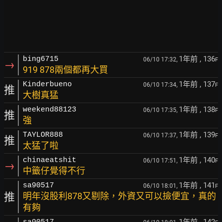
1年前
, 136
bing6715
06/10 17:32,
F
→
919 878兩個都再大買
1年前
, 137
Kinderbueno
06/10 17:34,
F
推
大樹真猛
1年前
, 138
weekend88123
06/10 17:35,
F
推
強
1年前
, 139
TAYLOR888
06/10 17:37,
F
推
太猛了啦
1年前
, 140
chinaeatshit
06/10 17:51,
F
→
中籤仔覺得不行
1年前
, 141
sa90517
06/10 18:01,
F
推
明年沒股利878又剔除，外資又可以撿便宜，真的
有夠