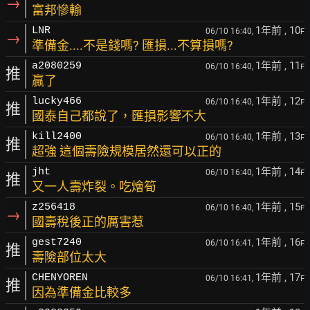
→
富邦慘輸
1年前
, 10
LNR
06/10 16:40,
F
→
準備金....不是錢嗎? 匯損...不算損嗎?
1年前
, 11
a2080259
06/10 16:40,
F
推
贏了
1年前
, 12
lucky466
06/10 16:40,
F
推
國泰自己都說了，匯損影響不大
1年前
, 13
kill2400
06/10 16:40,
F
推
超強 這個壽險規模居然還可以正的
1年前
, 14
jht
06/10 16:40,
F
推
又一人壽炸裂。吃燴筍
1年前
, 15
z256418
06/10 16:40,
F
→
國壽稅後正的厲害惹
1年前
, 16
gest7240
06/10 16:41,
F
推
壽險部位太大
1年前
, 17
CHENYOREN
06/10 16:41,
F
推
因為準備金比較多