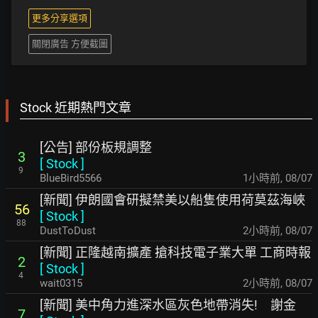
更多分享選項
關閉廣告 方便截圖
Stock 近期熱門文章
[公告] 部份板規調整
3
[
Stock
]
9
BlueBird5566
1小時前
,
08/07
[新聞] 伊朗國會研擬禁美以船隻使用荷莫茲海峽
56
[
Stock
]
88
DustToDust
2小時前
,
08/07
[新聞] 正隆越南擴產 搶科技電子業大單 工商時報
2
[
Stock
]
4
wait0315
2小時前
,
08/07
[新聞] 美中角力進深水區灰色地帶消失! 謝金
7