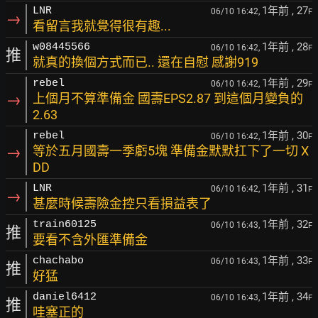
1年前
, 27
LNR
06/10 16:42,
F
→
看留言我就覺得很有趣...
1年前
, 28
w08445566
06/10 16:42,
F
推
就真的換個方式而已.. 還在自慰 感謝919
1年前
, 29
rebel
06/10 16:42,
F
→
上個月不算準備金 國壽EPS2.87 到這個月變負的
2.63
1年前
, 30
rebel
06/10 16:42,
F
→
等於五月國壽一季虧5塊 準備金默默扛下了一切 X
DD
1年前
, 31
LNR
06/10 16:42,
F
→
甚麼時候壽險金控只看損益表了
1年前
, 32
train60125
06/10 16:43,
F
推
要看不含外匯準備金
1年前
, 33
chachabo
06/10 16:43,
F
推
好猛
1年前
, 34
daniel6412
06/10 16:43,
F
推
哇塞正的