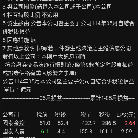
3.與公司關係(請輸入本公司或子公司):本公司

4.相互持股比例:不適用

5.發生緣由:公告本公司暨主要子公司114年05月自結合
併稅後損益

6.因應措施:無

7.其他應敘明事項(若事件發生或決議之主體係屬公開
發行以上公司，本則重大訊息同時

  符合證券交易法施行細則第7條第9款所定對股東權益
或證券價格有重大影響之事項):

公告114年05月本公司暨主要子公司自結合併稅後損益

 單位：億元

------------------------05月損益------------------累計1-05月損益----
---------

公司別              稅前      稅後            稅前      稅後     EPS(元)

國泰金控            51.0      52.4           432.7     386.5       
2.64
國泰人壽          
  -6.1
       4.4           155.8     161.1       2.59
