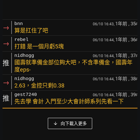
1年前
, 35
bnn
06/10 16:43,
F
→
算是扛住了吧
1年前
, 36
rebel
06/10 16:44,
F
→
打錯 是一個月虧5塊
1年前
, 37
nidhogg
06/10 16:44,
F
推
國壽就準備金部位夠大吧，不含準備金，國壽年
度eps-
1年前
, 38
nidhogg
06/10 16:44,
F
→
2.63，金控只剩0.38
1年前
, 39
gest7240
06/10 16:44,
F
推
先去學 會計 入門至少大會計師系列先看一下
向下載入更多