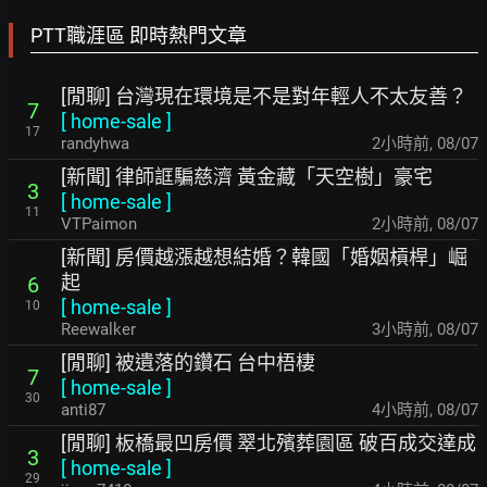
PTT職涯區 即時熱門文章
[閒聊] 台灣現在環境是不是對年輕人不太友善？
7
[
home-sale
]
17
randyhwa
2小時前
,
08/07
[新聞] 律師誆騙慈濟 黃金藏「天空樹」豪宅
3
[
home-sale
]
11
VTPaimon
2小時前
,
08/07
[新聞] 房價越漲越想結婚？韓國「婚姻槓桿」崛
起
6
[
home-sale
]
10
Reewalker
3小時前
,
08/07
[閒聊] 被遺落的鑽石 台中梧棲
7
[
home-sale
]
30
anti87
4小時前
,
08/07
[閒聊] 板橋最凹房價 翠北殯葬園區 破百成交達成
3
[
home-sale
]
29