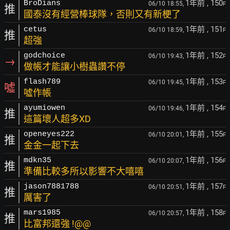
1年前
, 150
BroDians
06/10 18:55,
F
推
國泰沒有經營棒球隊，否則又有新梗了
1年前
, 151
cetus
06/10 18:59,
F
推
超強
1年前
, 152
godchoice
06/10 19:43,
F
→
做帳才能讓小樹蟲讚不停
1年前
, 153
flash789
06/10 19:45,
F
噓
噓作帳
1年前
, 154
ayumiowen
06/10 19:46,
F
推
這篇壞人超多XD
1年前
, 155
openeyes222
06/10 20:01,
F
推
金金一起下去
1年前
, 156
mdkn35
06/10 20:07,
F
推
準備比較多所以影響不大嘻嘻
1年前
, 157
jason7881788
06/10 20:51,
F
推
厲害了
1年前
, 158
mars1985
06/10 20:57,
F
推
比富邦還強 !@@