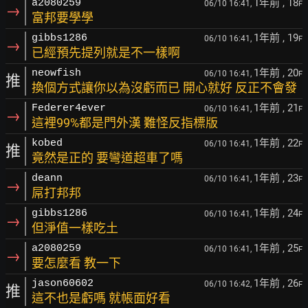
1年前
, 18
a2080259
06/10 16:41,
F
→
富邦要學學
1年前
, 19
gibbs1286
06/10 16:41,
F
→
已經預先提列就是不一樣啊
1年前
, 20
neowfish
06/10 16:41,
F
推
換個方式讓你以為沒虧而已 開心就好 反正不會發
1年前
, 21
Federer4ever
06/10 16:41,
F
→
這裡99%都是門外漢 難怪反指標版
1年前
, 22
kobed
06/10 16:41,
F
推
竟然是正的 要彎道超車了嗎
1年前
, 23
deann
06/10 16:41,
F
→
屌打邦邦
1年前
, 24
gibbs1286
06/10 16:41,
F
→
但淨值一樣吃土
1年前
, 25
a2080259
06/10 16:41,
F
→
要怎麼看 教一下
1年前
, 26
jason60602
06/10 16:42,
F
推
這不也是虧嗎 就帳面好看