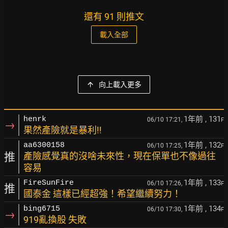
還有 91 則推文
載入全部
向上載入更多
1年前
, 131
henrk
06/10 17:21,
F
→
果然產險就是暴利!!
1年前
, 132
aa6300158
06/10 17:25,
F
推
產險感覺真的沒啥未來性，現在保單也不像過往
容易
1年前
, 133
FireSunFire
06/10 17:26,
F
推
國泰金 這樣已經超強！希望繼續努力！
1年前
, 134
bing6715
06/10 17:30,
F
→
919亂換股 失敗