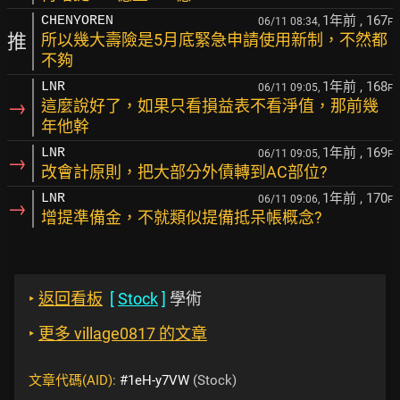
1年前
, 167
CHENYOREN
06/11 08:34,
F
推
所以幾大壽險是5月底緊急申請使用新制，不然都
不夠
1年前
, 168
LNR
06/11 09:05,
F
→
這麼說好了，如果只看損益表不看淨值，那前幾
年他幹
1年前
, 169
LNR
06/11 09:05,
F
→
改會計原則，把大部分外債轉到AC部位?
1年前
, 170
LNR
06/11 09:06,
F
→
增提準備金，不就類似提備抵呆帳概念?
‣
返回看板
[
Stock
]
學術
‣
更多 village0817 的文章
文章代碼(AID):
#1eH-y7VW
(Stock)