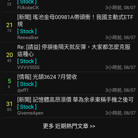
[
Stock
]
25
FUkobeCK
3小時前
,
08/07
[新聞] 瑤池金母00981A帶頭衝！我國主動式ETF
規
21
[
Stock
]
73
Reewalker
3小時前
,
08/07
Re: [請益] 停損後隔天就反彈，大家都怎麼克服
這種心
20
[
Stock
]
45
VVVV5555
3小時前
,
08/07
[情報] 光頡3624 7月營收
5
[
Stock
]
6
zjeff1
3小時前
,
08/07
[新聞] 記憶體高昂漲價 華為余承東稱手機之後可
31
[
Stock
]
85
GivemeApen
3小時前
,
08/07
更多 近期熱門文章 >>