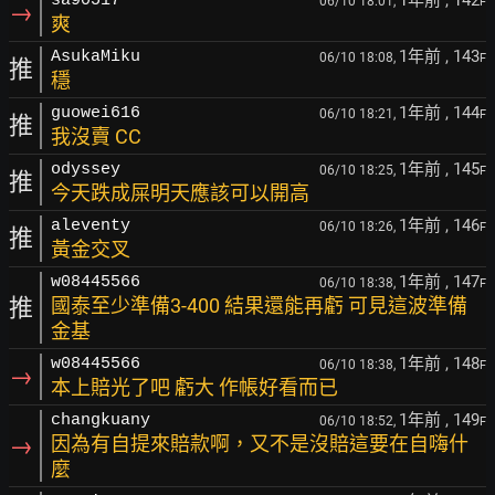
1年前
, 142
sa90517
06/10 18:01,
F
→
爽
1年前
, 143
AsukaMiku
06/10 18:08,
F
推
穩
1年前
, 144
guowei616
06/10 18:21,
F
推
我沒賣 CC
1年前
, 145
odyssey
06/10 18:25,
F
推
今天跌成屎明天應該可以開高
1年前
, 146
aleventy
06/10 18:26,
F
推
黃金交叉
1年前
, 147
w08445566
06/10 18:38,
F
推
國泰至少準備3-400 結果還能再虧 可見這波準備
金基
1年前
, 148
w08445566
06/10 18:38,
F
→
本上賠光了吧 虧大 作帳好看而已
1年前
, 149
changkuany
06/10 18:52,
F
→
因為有自提來賠款啊，又不是沒賠這要在自嗨什
麼