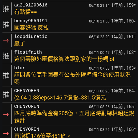
1年前
, 159
aa2191290616
06/10 21:14,
F
推
有點猛==
1年前
, 160
benny9556191
06/10 21:58,
F
推
國泰好猛 反觀
1年前
, 161
loopdiuretic
06/10 23:29,
F
→
贏了
1年前
, 162
floatfaith
06/11 00:47,
F
推
這個壽險外匯價格算法跟別家的一樣嗎lol
1年前
, 163
blur
06/11 07:53,
F
推
請問各位高手國泰有公布外匯準備金的使用狀況
嗎
1年前
, 164
CHENYOREN
06/11 08:23,
F
推
(2.64-0.38)eps×146.7億股=331.5億元
1年前
, 165
CHENYOREN
06/11 08:26,
F
→
四月底時準備金有305億，五月底時副總林昭廷說
預計
1年前
, 166
CHENYOREN
06/11 08:26,
F
→
再增提146億至451億。