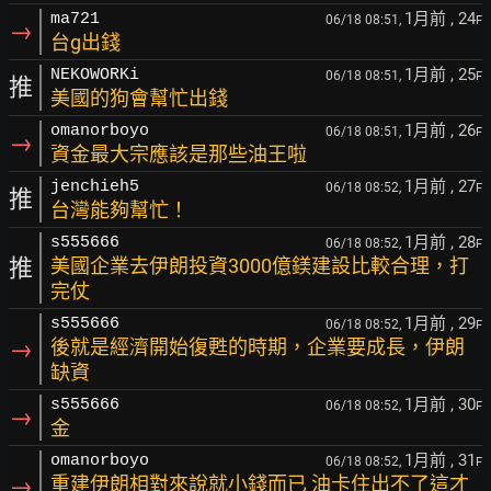
1月前
, 24
ma721
06/18 08:51,
F
→
台g出錢
1月前
, 25
NEKOWORKi
06/18 08:51,
F
推
美國的狗會幫忙出錢
1月前
, 26
omanorboyo
06/18 08:51,
F
→
資金最大宗應該是那些油王啦
1月前
, 27
jenchieh5
06/18 08:52,
F
推
台灣能夠幫忙！
1月前
, 28
s555666
06/18 08:52,
F
推
美國企業去伊朗投資3000億鎂建設比較合理，打
完仗
1月前
, 29
s555666
06/18 08:52,
F
→
後就是經濟開始復甦的時期，企業要成長，伊朗
缺資
1月前
, 30
s555666
06/18 08:52,
F
→
金
1月前
, 31
omanorboyo
06/18 08:52,
F
→
重建伊朗相對來說就小錢而已 油卡住出不了這才