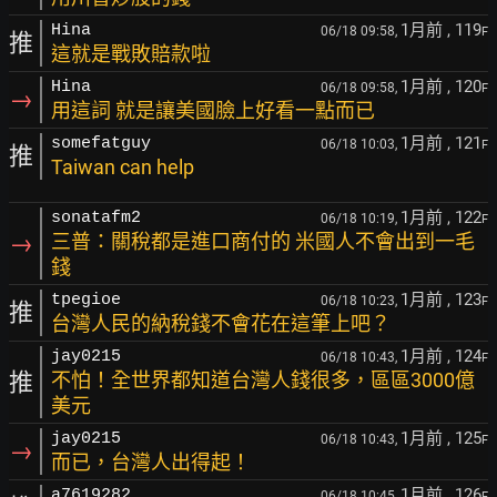
1月前
, 119
Hina
06/18 09:58,
F
推
這就是戰敗賠款啦
1月前
, 120
Hina
06/18 09:58,
F
→
用這詞 就是讓美國臉上好看一點而已
1月前
, 121
somefatguy
06/18 10:03,
F
推
Taiwan can help
1月前
, 122
sonatafm2
06/18 10:19,
F
→
三普：關稅都是進口商付的 米國人不會出到一毛
錢
1月前
, 123
tpegioe
06/18 10:23,
F
推
台灣人民的納稅錢不會花在這筆上吧？
1月前
, 124
jay0215
06/18 10:43,
F
推
不怕！全世界都知道台灣人錢很多，區區3000億
美元
1月前
, 125
jay0215
06/18 10:43,
F
→
而已，台灣人出得起！
1月前
, 126
a7619282
06/18 10:45,
F