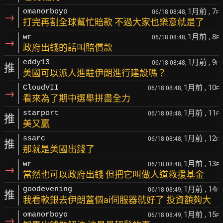
1月前
, 7
omanorboyo
06/18 08:48,
F
→
打完再割全球幫忙賠款 不過大家也樂意就是了
1月前
, 8
wr
06/18 08:48,
F
→
政府出錢的話叫賠償款
1月前
, 9
eddy13
06/18 08:48,
F
推
美國可以派人進駐伊朗進行建設嗎？
1月前
, 10
CloudVII
06/18 08:48,
F
→
看來為了期中選舉拼盡全力
1月前
, 11
starport
06/18 08:48,
F
推
美又贏
1月前
, 12
ssarc
06/18 08:48,
F
推
那就是美國出錢了
1月前
, 13
wr
06/18 08:48,
F
→
當然也可以政府出錢 但把它叫做人道救援基金
1月前
, 14
goodevening
06/18 08:49,
F
推
我看軟銀去伊朗蓋個ai伺服器就好了 投資額夠大
1月前
, 15
omanorboyo
06/18 08:49,
F
→