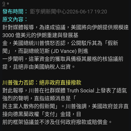
9
發布時間：
鉅亨網新聞中心2026-06-17 19:20
原文內容：
針對媒體報導，為達成協議，美國將向伊朗提供規模達 
3000 億美元的伊朗重建與發展基

金，美國總統川普憤怒否認，公開駁斥其為「假新
聞」，而副總統范斯 (JD Vance) 則進

一步闡明，這筆資金的獲取具備極其嚴格的核協議前
提，且絕非由美國納稅人出資。

川普強力否認：絕非政府直接撥款
對此報導，川普在社群媒體 Truth Social 上發表了語氣
強烈的聲明，直指這類消息是「

民主黨人散佈的假新聞」。川普強調，美國政府並非直
接向德黑蘭政權「支付」金錢，目

前的框架協議並不涉及任何政府撥款或賠償金。
