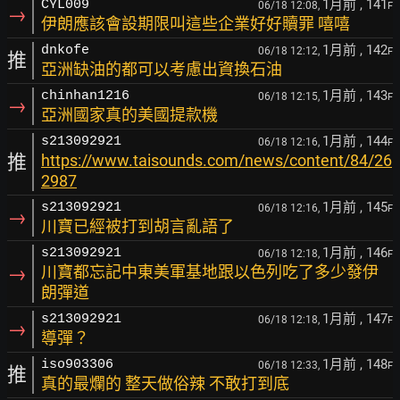
1月前
, 141
CYL009
06/18 12:08,
F
→
伊朗應該會設期限叫這些企業好好贖罪 嘻嘻
1月前
, 142
dnkofe
06/18 12:12,
F
推
亞洲缺油的都可以考慮出資換石油
1月前
, 143
chinhan1216
06/18 12:15,
F
→
亞洲國家真的美國提款機
1月前
, 144
s213092921
06/18 12:16,
F
推
https://www.taisounds.com/news/content/84/26
2987
1月前
, 145
s213092921
06/18 12:16,
F
→
川寶已經被打到胡言亂語了
1月前
, 146
s213092921
06/18 12:18,
F
→
川寶都忘記中東美軍基地跟以色列吃了多少發伊
朗彈道
1月前
, 147
s213092921
06/18 12:18,
F
→
導彈？
1月前
, 148
iso903306
06/18 12:33,
F
推
真的最爛的 整天做俗辣 不敢打到底