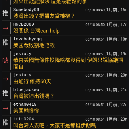
如果出錢能解決 這是最輕鬆的事
1月前
, 16
Somebody99
06/18 08:49,
F
推
波灣出錢？把盟友當棒槌？
1月前
, 17
HNCB2880
06/18 08:50,
F
→
沒關係 台灣can help
1月前
, 18
lovebabyqqq
06/18 08:51,
F
推
美國戰敗割地賠款
1月前
, 19
jesiuty
06/18 08:51,
F
噓
恭喜美國無條件投降啥都沒得到 伊朗只說協議期
間自
1月前
, 20
jesiuty
06/18 08:51,
F
→
由通行 維持60天
1月前
, 21
bluejackwu
06/18 08:51,
F
推
台灣被迫出錢嗎？
1月前
, 22
ethan0419
06/18 08:51,
F
→
美國輸慘慘
1月前
, 23
tttt0204
06/18 08:51,
F
推
叫台灣人去吧，大家不是都挺伊朗嗎