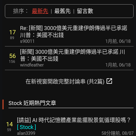
排序：
最新先
|
最舊先
|
留言數
Re: [新聞] 3000億美元重建伊朗傳過半已承諾
17
川普：美國不出錢
89
s90011
1月前
,
06/18
[新聞] 3000億美元重建伊朗傳過半已承諾 川
56
普：美國不出錢
156
windfeather
1月前
,
06/18
open_in_new
在新視窗開啟完整討論串 (共2篇)
Stock 近期熱門文章
[請益] AI 時代記憶體產業能擺脫景氣循環股嗎？
14
[
Stock
]
59
alan3399
58分鐘前
,
08/07