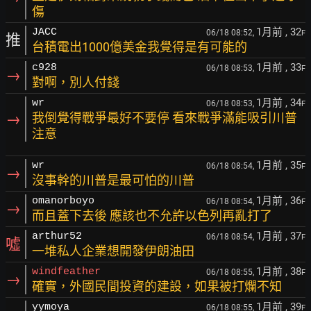
傷
1月前
, 32
JACC
06/18 08:52,
F
推
台積電出1000億美金我覺得是有可能的
1月前
, 33
c928
06/18 08:53,
F
→
對啊，別人付錢
1月前
, 34
wr
06/18 08:53,
F
→
我倒覺得戰爭最好不要停 看來戰爭滿能吸引川普
注意
1月前
, 35
wr
06/18 08:54,
F
→
沒事幹的川普是最可怕的川普
1月前
, 36
omanorboyo
06/18 08:54,
F
→
而且蓋下去後 應該也不允許以色列再亂打了
1月前
, 37
arthur52
06/18 08:54,
F
噓
一堆私人企業想開發伊朗油田
1月前
, 38
windfeather
06/18 08:55,
F
→
確實，外國民間投資的建設，如果被打爛不知
1月前
, 39
yymoya
06/18 08:55,
F