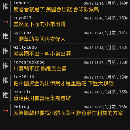
1月前
, 149
imhere
06/18 12:34,
F
推
反著看就是了 美國會出錢 會印鈔票嗎
1月前
, 150
koyo017
06/18 12:46,
F
→
當然是下面的小弟出錢
1月前
, 151
cymtrex
06/18 12:47,
F
推
：願幫助美國再次偉大
1月前
, 152
willy1006
06/18 13:44,
F
推
就美國不出，叫小弟出啊
1月前
, 153
jamesjackdog
06/18 13:57,
F
推
川寶輸不起 鍋甩民主黨
1月前
, 154
lee28119
06/18 14:11,
F
推
把中國資金洗出伊朗才是重點吧 下盤大棋欸
1月前
, 155
ezorttc
06/18 14:56,
F
推
重建由川普營建集團包辦
1月前
, 156
Feting
06/18 18:05,
F
→
就算賠款也要找個體面跟可能有潛在利益的方案