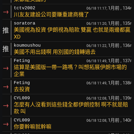
1月前
, 134
tctv2002
06/18 11:17,
F
→
川友友建設公司要賺重建商機了
1月前
, 135
soratora
06/18 11:20,
F
推
美國視為投資 伊朗視為賠款 雙贏 也就是兩邊都贏
XD
1月前
, 136
koumoushou
06/18 11:22,
F
推
美國不用出錢啊 用別國的錢轉過去
1月前
, 137
Feting
06/18 11:49,
F
→
這算是美國版一帶一路嗎？叫想拓展伊朗市場的
企業
1月前
, 138
Feting
06/18 11:49,
F
→
去投資
1月前
, 139
CYL009
06/18 12:08,
F
→
怎麼有人沒看到這些錢全都伊朗控制 啊不就是賠
款 叫
1月前
, 140
CYL009
06/18 12:08,
F
→
你要幹嘛就幹嘛