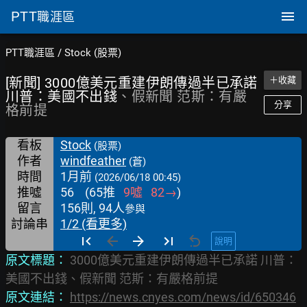
PTT
職涯區
PTT職涯區
/
Stock (股票)
[新聞] 3000億美元重建伊朗傳過半已承諾
＋收藏
川普：美國不出錢
、假新聞 范斯：有嚴
分享
格前提
看板
Stock
(股票)
作者
windfeather
(蒼)
時間
1月前
(2026/06/18 00:45)
推噓
56
(
65
推
9
噓
82
→
)
留言
156則, 94人
參與
討論串
1/2 (看更多)
說明
原文標題：
3000億美元重建伊朗傳過半已承諾 川普：
美國不出錢、假新聞 范斯：有嚴格前提
原文連結：
https://news.cnyes.com/news/id/650346