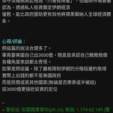
保守派報紙將此視為「川普投降書」，但國際市場普遍
認為，透過私人投資鎖定伊朗經濟

復甦，能比政府援助更有效地將德黑蘭納入全球經濟體
系。

心得/評論：
照這篇的說法合理多了。

畢竟要美國自己出3000億，簡直是承認自己戰敗賠償

各種角度來說都太奇怪。

如果是照這篇，除了嚴格限制伊朗的分階段履約取得

實際上出錢的都不是美國政府

而是民間或是其他國家(無論是否樂意或半被迫)

這3000億更接近投資的定位

※ 發信站: 批踢踢實業坊(ptt.cc), 來自: 1.174.62.145 (臺