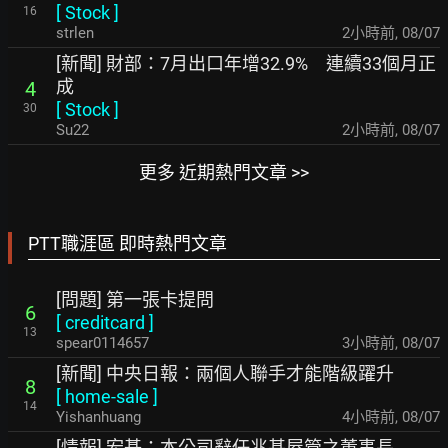
[
Stock
]
16
strlen
2小時前
,
08/07
[新聞] 財部：7月出口年增32.9% 連續33個月正
成
4
[
Stock
]
30
Su22
2小時前
,
08/07
更多 近期熱門文章 >>
PTT職涯區 即時熱門文章
[問題] 第一張卡提問
6
[
creditcard
]
13
spear0114657
3小時前
,
08/07
[新聞] 中央日報：兩個人聯手才能階級躍升
8
[
home-sale
]
14
Yishanhuang
4小時前
,
08/07
[情報] 宏碁：本公司辭任兆基屋管之董事長