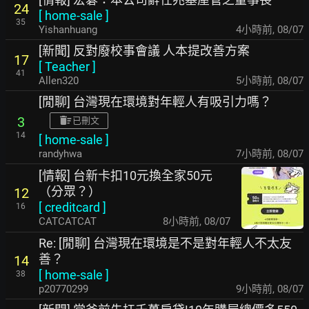
24
[
home-sale
]
35
Yishanhuang
4小時前
,
08/07
[新聞] 反對廢校事會議 人本提改善方案
17
[
Teacher
]
41
Allen320
5小時前
,
08/07
[閒聊] 台灣現在環境對年輕人有吸引力嗎？
3
已刪文
14
[
home-sale
]
randyhwa
7小時前
,
08/07
[情報] 台新卡扣10元換全家50元
（分眾？）
12
[
creditcard
]
16
CATCATCAT
8小時前
,
08/07
Re: [閒聊] 台灣現在環境是不是對年輕人不太友
善？
14
[
home-sale
]
38
p20770299
9小時前
,
08/07