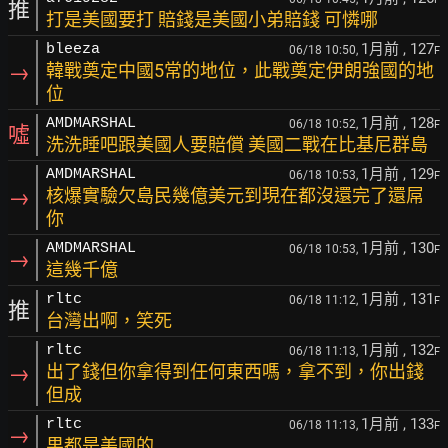
推
打是美國要打 賠錢是美國小弟賠錢 可憐哪
1月前
, 127
bleeza
06/18 10:50,
F
→
韓戰奠定中國5常的地位，此戰奠定伊朗強國的地
位
1月前
, 128
AMDMARSHAL
06/18 10:52,
F
噓
洗洗睡吧跟美國人要賠償 美國二戰在比基尼群島
1月前
, 129
AMDMARSHAL
06/18 10:53,
F
→
核爆實驗欠島民幾億美元到現在都沒還完了還屌
你
1月前
, 130
AMDMARSHAL
06/18 10:53,
F
→
這幾千億
1月前
, 131
rltc
06/18 11:12,
F
推
台灣出啊，笑死
1月前
, 132
rltc
06/18 11:13,
F
→
出了錢但你拿得到任何東西嗎，拿不到，你出錢
但成
1月前
, 133
rltc
06/18 11:13,
F
→
果都是美國的